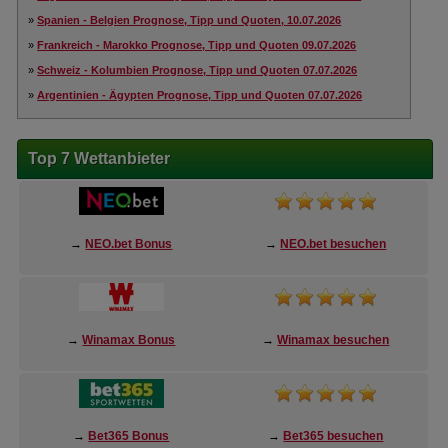
»
Spanien - Belgien Prognose, Tipp und Quoten, 10.07.2026
»
Frankreich - Marokko Prognose, Tipp und Quoten 09.07.2026
»
Schweiz - Kolumbien Prognose, Tipp und Quoten 07.07.2026
»
Argentinien - Ägypten Prognose, Tipp und Quoten 07.07.2026
Top 7 Wettanbieter
→
NEO.bet Bonus
→
NEO.bet besuchen
→
Winamax Bonus
→
Winamax besuchen
→
Bet365 Bonus
→
Bet365 besuchen