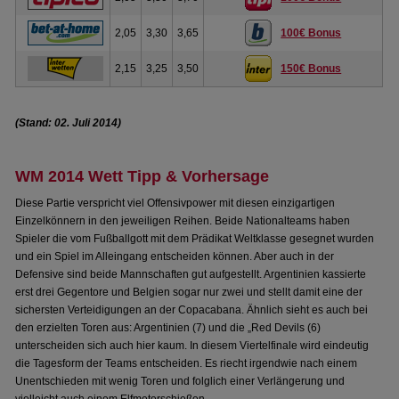
2,05
3,30
3,65
100€ Bonus
2,15
3,25
3,50
150€ Bonus
(Stand: 02. Juli 2014)
WM 2014 Wett Tipp & Vorhersage
Diese Partie verspricht viel Offensivpower mit diesen einzigartigen
Einzelkönnern in den jeweiligen Reihen. Beide Nationalteams haben
Spieler die vom Fußballgott mit dem Prädikat Weltklasse gesegnet wurden
und ein Spiel im Alleingang entscheiden können. Aber auch in der
Defensive sind beide Mannschaften gut aufgestellt. Argentinien kassierte
erst drei Gegentore und Belgien sogar nur zwei und stellt damit eine der
sichersten Verteidigungen an der Copacabana. Ähnlich sieht es auch bei
den erzielten Toren aus: Argentinien (7) und die „Red Devils (6)
unterscheiden sich auch hier kaum. In diesem Viertelfinale wird eindeutig
die Tagesform der Teams entscheiden. Es riecht irgendwie nach einem
Unentschieden mit wenig Toren und folglich einer Verlängerung und