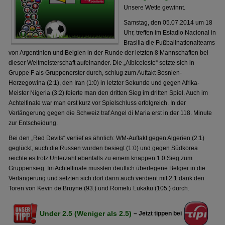
Unsere Wette gewinnt.
Samstag, den 05.07.2014 um 18
Uhr, treffen im Estadio Nacional in
Brasilia die Fußballnationalteams
von Argentinien und Belgien in der Runde der letzten 8 Mannschaften bei
dieser Weltmeisterschaft aufeinander. Die „Albiceleste“ setzte sich in
Gruppe F als Gruppenerster durch, schlug zum Auftakt Bosnien-
Herzegowina (2:1), den Iran (1:0) in letzter Sekunde und gegen Afrika-
Meister Nigeria (3:2) feierte man den dritten Sieg im dritten Spiel. Auch im
Achtelfinale war man erst kurz vor Spielschluss erfolgreich. In der
Verlängerung gegen die Schweiz traf Angel di Maria erst in der 118. Minute
zur Entscheidung.
Bei den „Red Devils“ verlief es ähnlich: WM-Auftakt gegen Algerien (2:1)
geglückt, auch die Russen wurden besiegt (1:0) und gegen Südkorea
reichte es trotz Unterzahl ebenfalls zu einem knappen 1:0 Sieg zum
Gruppensieg. Im Achtelfinale mussten deutlich überlegene Belgier in die
Verlängerung und setzten sich dort dann auch verdient mit 2:1 dank den
Toren von Kevin de Bruyne (93.) und Romelu Lukaku (105.) durch.
Under 2.5 (Weniger als 2.5)
– Jetzt tippen bei