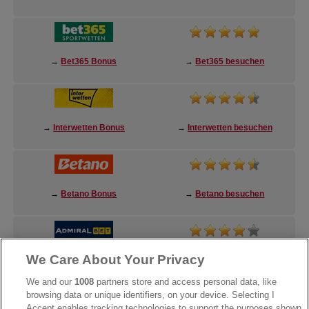
→
Bet365 Bonus
→
Bet365 besuchen
→
Interwetten Bonus
→
Interwetten besuchen
→
Betano Bonus
→
Betano besuchen
We Care About Your Privacy
→
AdmiralBet Bonus
→
AdmiralBet besuchen
We and our
1008
partners store and access personal data, like
browsing data or unique identifiers, on your device. Selecting I
Accept enables tracking technologies to support the purposes shown