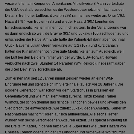
verzweifelten am Keeper der Amerikaner. Mit teilweise 8 Mann verteidigte
die USA, deshalb versuchten es die Westeuropäer jetzt mehrfach aus der
Distanz. Bei hoher Luftfeuchtigkeit (82%) rannten sie weiter an: Origi (76.),
Hazard (79.), van Buyten (83.) und wieder Hazard (90.) konnten die
Einschussmöglichkeiten immer noch nicht nutzen. In der Verlängerung war
es dann endlich so weit: de Bruyne (93.) und Lukaku (105.) schlugen zu und
entschieden die Partie. Am Ende hatte die Wilmots-Elf dann aber nochmal
Glück: Bayerns Julian Green verkürzte auf 1:2 (107.) und kurz danach
hatten die Klinsmänner noch drei gute Möglichkeiten zum Ausgleich, weil
die Luft bei den Belgiern immer weniger wurde. USA-Torwart Howard
verbuchte nach zwei Stunden 14 Paraden (WM Rekord). Insgesamt gaben
die „Red Devils“ 39 Torschüsse ab.
Zum ersten Mal seit 12 Jahren nimmt Belgien wieder an einer WM-
Endrunde teil und steht gleich im Viertelfinale (zuletzt vor 28 Jahren). Die
goldene Generation war schon vor dem Startschuss in Brasilien ein
Geheimfavorit und wie man sieht völlig zurecht. Hinzu kommt Trainer
Wilmots, der schon dreimal das richtige Händchen bewies und jeweils den
Siegtorschütze einwechselte, wie zuletzt Lukaku gegen Amerika. Keiner im
Nationalteam macht mit Toren auf sich aufmerksam. Alle sechs Treffer
wurden von sechs verschiedenen Akteuren erzielt. Das spricht eindeutig für
die Breite im Kader, in denen mittlerweile Superstars wie Eden Hazard von
Chelsea London oder auch der Ex Londoner und mittlerweile Wolfsburger