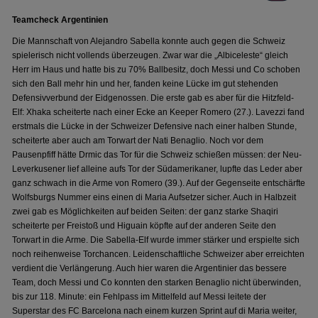
Teamcheck Argentinien
Die Mannschaft von Alejandro Sabella konnte auch gegen die Schweiz
spielerisch nicht vollends überzeugen. Zwar war die „Albiceleste“ gleich
Herr im Haus und hatte bis zu 70% Ballbesitz, doch Messi und Co schoben
sich den Ball mehr hin und her, fanden keine Lücke im gut stehenden
Defensivverbund der Eidgenossen. Die erste gab es aber für die Hitzfeld-
Elf: Xhaka scheiterte nach einer Ecke an Keeper Romero (27.). Lavezzi fand
erstmals die Lücke in der Schweizer Defensive nach einer halben Stunde,
scheiterte aber auch am Torwart der Nati Benaglio. Noch vor dem
Pausenpfiff hätte Drmic das Tor für die Schweiz schießen müssen: der Neu-
Leverkusener lief alleine aufs Tor der Südamerikaner, lupfte das Leder aber
ganz schwach in die Arme von Romero (39.). Auf der Gegenseite entschärfte
Wolfsburgs Nummer eins einen di Maria Aufsetzer sicher. Auch in Halbzeit
zwei gab es Möglichkeiten auf beiden Seiten: der ganz starke Shaqiri
scheiterte per Freistoß und Higuain köpfte auf der anderen Seite den
Torwart in die Arme. Die Sabella-Elf wurde immer stärker und erspielte sich
noch reihenweise Torchancen. Leidenschaftliche Schweizer aber erreichten
verdient die Verlängerung. Auch hier waren die Argentinier das bessere
Team, doch Messi und Co konnten den starken Benaglio nicht überwinden,
bis zur 118. Minute: ein Fehlpass im Mittelfeld auf Messi leitete der
Superstar des FC Barcelona nach einem kurzen Sprint auf di Maria weiter,