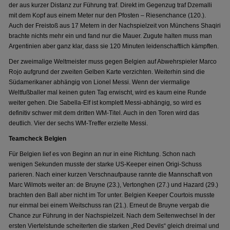
der aus kurzer Distanz zur Führung traf. Direkt im Gegenzug traf Dzemalli
mit dem Kopf aus einem Meter nur den Pfosten – Riesenchance (120.).
Auch der Freistoß aus 17 Metern in der Nachspielzeit von Münchens Shaqiri
brachte nichts mehr ein und fand nur die Mauer. Zugute halten muss man
Argentinien aber ganz klar, dass sie 120 Minuten leidenschaftlich kämpften.
Der zweimalige Weltmeister muss gegen Belgien auf Abwehrspieler Marco
Rojo aufgrund der zweiten Gelben Karte verzichten. Weiterhin sind die
Südamerikaner abhängig von Lionel Messi. Wenn der viermalige
Weltfußballer mal keinen guten Tag erwischt, wird es kaum eine Runde
weiter gehen. Die Sabella-Elf ist komplett Messi-abhängig, so wird es
definitiv schwer mit dem dritten WM-Titel. Auch in den Toren wird das
deutlich. Vier der sechs WM-Treffer erzielte Messi.
Teamcheck Belgien
Für Belgien lief es von Beginn an nur in eine Richtung. Schon nach
wenigen Sekunden musste der starke US-Keeper einen Origi-Schuss
parieren. Nach einer kurzen Verschnaufpause rannte die Mannschaft von
Marc Wilmots weiter an: de Bruyne (23.), Vertonghen (27.) und Hazard (29.)
brachten den Ball aber nicht im Tor unter. Belgien Keeper Courtois musste
nur einmal bei einem Weitschuss ran (21.). Erneut de Bruyne vergab die
Chance zur Führung in der Nachspielzeit. Nach dem Seitenwechsel In der
ersten Viertelstunde scheiterten die starken „Red Devils“ gleich dreimal und