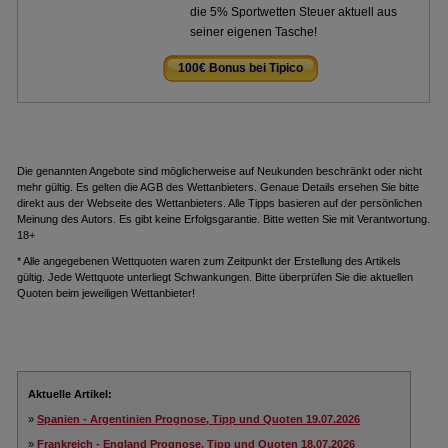
die 5% Sportwetten Steuer aktuell aus
seiner eigenen Tasche!
100€ Bonus bei Tipico
.
Die genannten Angebote sind möglicherweise auf Neukunden beschränkt oder nicht
mehr gültig. Es gelten die AGB des Wettanbieters. Genaue Details ersehen Sie bitte
direkt aus der Webseite des Wettanbieters. Alle Tipps basieren auf der persönlichen
Meinung des Autors. Es gibt keine Erfolgsgarantie. Bitte wetten Sie mit Verantwortung.
18+
* Alle angegebenen Wettquoten waren zum Zeitpunkt der Erstellung des Artikels
gültig. Jede Wettquote unterliegt Schwankungen. Bitte überprüfen Sie die aktuellen
Quoten beim jeweiligen Wettanbieter!
Aktuelle Artikel:
»
Spanien - Argentinien Prognose, Tipp und Quoten 19.07.2026
»
Frankreich - England Prognose, Tipp und Quoten 18.07.2026