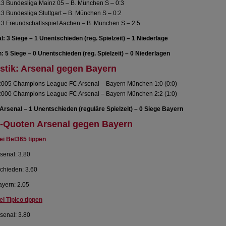
13 Bundesliga Mainz 05 – B. München S – 0:3
13 Bundesliga Stuttgart – B. München S – 0:2
13 Freundschaftsspiel Aachen – B. München S – 2:5
l: 3 Siege – 1 Unentschieden (reg. Spielzeit) – 1 Niederlage
: 5 Siege – 0 Unentschieden (reg. Spielzeit) – 0 Niederlagen
istik: Arsenal gegen Bayern
2005 Champions League FC Arsenal – Bayern München 1:0 (0:0)
2000 Champions League FC Arsenal – Bayern München 2:2 (1:0)
 Arsenal – 1 Unentschieden (reguläre Spielzeit) – 0 Siege Bayern
-Quoten Arsenal gegen Bayern
bei Bet365 tippen
senal: 3.80
chieden: 3.60
ayern: 2.05
ei Tipico tippen
senal: 3.80