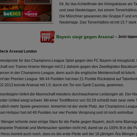
04, für das Achtelfinale der Königsklasse als 
und zwei Niederlagen, bei einem Torverhältnis
Die Münchner gewannen die Gruppe F und ersp
Niederlage. Das Torverhältnis ist mit 15:7 stark 
Bayern siegt gegen Arsenal
– Jetzt tippe
heck Arsenal London
neralprobe für das Champions-League Spiel gegen den FC Bayern ist missglückt. Im
haft von Trainer Arsene Wenger mit 0:1 daheim gegen den Zweitligisten Blackbur
ancen in der Champions-League, denn auch die englische Meisterschaft ist futsch.
fünf der Premier League. Mit 44 Punkten hat man 21 Punkte Rückstand auf Tabellenf
2.2013 konnte Arsenal mit 1:0, durch ein Tor von Santi Cazorla, gewinnen.
aisonbeginn liefert die Mannschaft meistens durchwachsene Leistungen ab. Der A
ter United wiegt schwer. Mit einer Tordifferenz von 50:29 schießt man zwar viele 
utlich mehr Spiele gewonnen. Immerhin ist der vierte Platz, der Champions-League 
am Hotspur hat mit 48 Punkten nur vier Punkte Vorsprung und ist noch einholbar.
r Wenger schonte zwar einige Stars für die Partie gegen Bayern, doch eine Blamag
lspieler Podolski und Mertesacker spielten nicht mit, damit sie zu 100% fit in di
 Hinzu kommt auch noch, dass es die erste Pleite seit der 16 jährigen Ära Wenger 