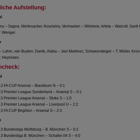
iche Aufstellung:
l
y – Sagna, Mertesacker, Koscielny, Vermaelen – Wilshere, Arteta – Walcott, Santi 
r: Wenger
n
 Lahm, van Buyten, Dante, Alaba – Javi Martinez, Schweinsteiger – T. Müller, Kro
r: Heynckes
mcheck:
l
13 FA CUP Arsenal – Blackburn N – 0:1
13 Premier League Sunderland – Arsenal S – 0:1
13 Premier League Arsenal – Stoke S – 1:0
13 Premier League Arsenal – Liverpool U – 2:2
13 FA CUP Brighton – Arsenal S – 2:3
n
13 Bundesliga Wolfsburg – B. München S – 0:2
13 Bundesliga B. München – Schalke 04 S – 4:0