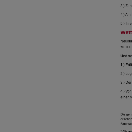
3.) Zah
4.) Am
5.) Ihr
Wett
Neukun
zu 100 
Und so
1.) Erö
2.) Log
3.) Der
4.) Vo
einer 
Die gen
ersehen 
Bitte we
* Alle 