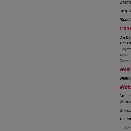
Unents
Sieg B
(Stand
Cham
Die Bay
eingefa
Gegentr
werden,
Dennoc
Wett
Wettqu
Wett
Achtun
Willko
Und so
1.) Erö
2.) Sie