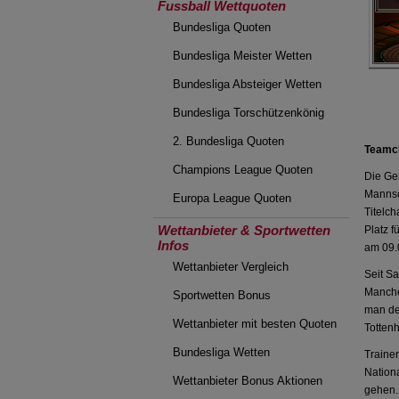
Fussball Wettquoten
Bundesliga Quoten
Bundesliga Meister Wetten
Bundesliga Absteiger Wetten
Bundesliga Torschützenkönig
2. Bundesliga Quoten
Teamc
Champions League Quoten
Die Ge
Mannsc
Europa League Quoten
Titelch
Wettanbieter & Sportwetten
Platz 
Infos
am 09.0
Wettanbieter Vergleich
Seit S
Manches
Sportwetten Bonus
man de
Wettanbieter mit besten Quoten
Tottenh
Bundesliga Wetten
Traine
Nationa
Wettanbieter Bonus Aktionen
gehen.