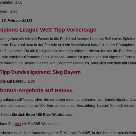
chieden: 3.50
ayern: 2.00
: 18. Februar 2013)
pions League Wett Tipp Vorhersage
ern gehen als leichter Favorit in die Partie bei Arsenal London. Seit sechs Spiel
hren. Dazu hat man in der Fremde erst ein Auswärtstor kassiert. In der Champions-
effer kassiert. Da die Königsklasse aber ein höheres Niveau hat als die Bundeslig
 wie zuletzt auf fremden Platz. Arsenal London ist gerade vor den eigenen Fans auf
h werden die Bayern diesmal ein Gegentor kassieren, aber sich trotzdem mit eine
 Tipp Bundesligatrend: Sieg Bayern
ote auf Bet365: 2.05
bonus-Angebote auf Bet365
g aufgepasst! Neukunden, die sich über einen Link/Banner von Bundesligatrend a
mmensbonus von bis zu 100 Euro auf die erste Einzahlung. Lassen Sie sich diesen
 holen Sie sich Ihren 100 Euro Wettbonus:
ffnen Sie
hier
ein Bet365-Wettkonto!
 erhalten nach Ihrer Anmeldung eine E-Mail von Bet365, in der Ihnen Ihr persönliche