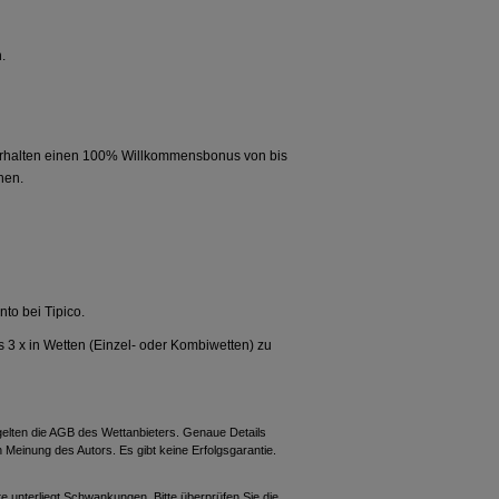
.
 erhalten einen 100% Willkommensbonus von bis
hen.
to bei Tipico.
 3 x in Wetten (Einzel- oder Kombiwetten) zu
gelten die AGB des Wettanbieters. Genaue Details
n Meinung des Autors. Es gibt keine Erfolgsgarantie.
e unterliegt Schwankungen. Bitte überprüfen Sie die