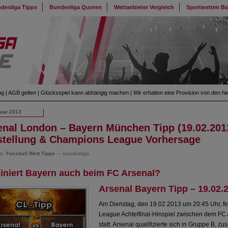
desliga Tipps
Bundesliga Quoten
Wettanbieter Vergleich
Sportwetten B
ung | AGB gelten | Glücksspiel kann abhängig machen | Wir erhalten eine Provision von den 
ruar 2013
enal London – Bayern München Tipp (19.02.201
stellung & Champions League Vorhersage
ie:
Fussball Wett Tipps
— bundesliga
niert Bayern auch beim FC Arsenal?
Arsenal Bayern Tipp – 19.02.
Am Dienstag, den 19.02.2013 um 20:45 Uhr, f
League Achtelfinal-Hinspiel zwischen dem F
statt. Arsenal qualifizierte sich in Gruppe B,