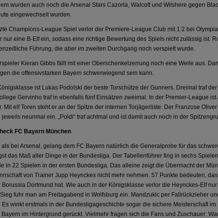
em wurden auch noch die Arsenal Stars Cazorla, Walcott und Wilshere gegen Black
nute eingewechselt wurden.
tzte Champions-League Spiel verlor der Premiere-League Club mit 1:2 bei Olympiak
nur eine B-Elf ein, sodass eine richtige Bewertung des Spiels nicht zulässig ist. R
enzeitliche Führung, die aber im zweiten Durchgang noch verspielt wurde.
pieler Kieran Gibbs fällt mit einer Oberschenkelzerrung noch eine Weile aus. Dami
gen die offensivstarken Bayern schwerwiegend sein kann.
Königsklasse ist Lukas Podolski der beste Torschütze der Gunners. Dreimal traf der
llege Gervinho traf in ebenfalls fünf Einsätzen zweimal. In der Premier-League is
. Mit elf Toren steht er an der Spitze der internen Torjägerliste. Der Franzose Olive
 jeweils neunmal ein. „Poldi“ traf achtmal und ist damit auch noch in der Spitzeng
heck FC Bayern München
 als bei Arsenal, gelang dem FC Bayern natürlich die Generalprobe für das schwer
gst das Maß aller Dinge in der Bundesliga. Der Tabellenführer fing in sechs Spiel
ie in 22 Spielen in der ersten Bundesliga. Das alleine zeigt die Übermacht der Mü
nnschaft von Trainer Jupp Heynckes nicht mehr nehmen. 57 Punkte bedeuten, da
 Borussia Dortmund hat. Wie auch in der Königsklasse verlor die Heynckes-Elf nur 
n Sieg fuhr man am Freitagabend in Wolfsburg ein. Mandzukic per Fallrückzieher 
. Es winkt erstmals in der Bundesligageschichte sogar die sichere Meisterschaft im
 Bayern im Hintergrund gerückt. Vielmehr fragen sich die Fans und Zuschauer: Wa