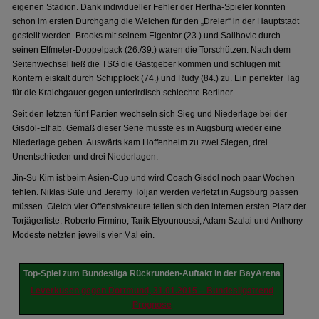
eigenen Stadion. Dank individueller Fehler der Hertha-Spieler konnten
schon im ersten Durchgang die Weichen für den „Dreier“ in der Hauptstadt
gestellt werden. Brooks mit seinem Eigentor (23.) und Salihovic durch
seinen Elfmeter-Doppelpack (26./39.) waren die Torschützen. Nach dem
Seitenwechsel ließ die TSG die Gastgeber kommen und schlugen mit
Kontern eiskalt durch Schipplock (74.) und Rudy (84.) zu. Ein perfekter Tag
für die Kraichgauer gegen unterirdisch schlechte Berliner.
Seit den letzten fünf Partien wechseln sich Sieg und Niederlage bei der
Gisdol-Elf ab. Gemäß dieser Serie müsste es in Augsburg wieder eine
Niederlage geben. Auswärts kam Hoffenheim zu zwei Siegen, drei
Unentschieden und drei Niederlagen.
Jin-Su Kim ist beim Asien-Cup und wird Coach Gisdol noch paar Wochen
fehlen. Niklas Süle und Jeremy Toljan werden verletzt in Augsburg passen
müssen. Gleich vier Offensivakteure teilen sich den internen ersten Platz der
Torjägerliste. Roberto Firmino, Tarik Elyounoussi, Adam Szalai und Anthony
Modeste netzten jeweils vier Mal ein.
Top-Spiel zum Bundesliga Rückrunden-Auftakt in der BayArena
Leverkusen gegen Dortmund, 31.01.2015 – Bundesligatrend
Prognose