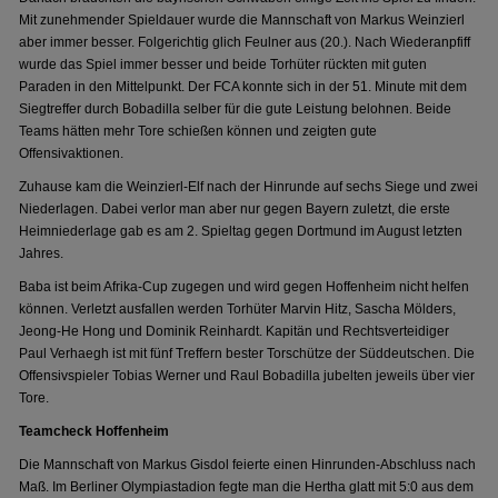
Mit zunehmender Spieldauer wurde die Mannschaft von Markus Weinzierl
aber immer besser. Folgerichtig glich Feulner aus (20.). Nach Wiederanpfiff
wurde das Spiel immer besser und beide Torhüter rückten mit guten
Paraden in den Mittelpunkt. Der FCA konnte sich in der 51. Minute mit dem
Siegtreffer durch Bobadilla selber für die gute Leistung belohnen. Beide
Teams hätten mehr Tore schießen können und zeigten gute
Offensivaktionen.
Zuhause kam die Weinzierl-Elf nach der Hinrunde auf sechs Siege und zwei
Niederlagen. Dabei verlor man aber nur gegen Bayern zuletzt, die erste
Heimniederlage gab es am 2. Spieltag gegen Dortmund im August letzten
Jahres.
Baba ist beim Afrika-Cup zugegen und wird gegen Hoffenheim nicht helfen
können. Verletzt ausfallen werden Torhüter Marvin Hitz, Sascha Mölders,
Jeong-He Hong und Dominik Reinhardt. Kapitän und Rechtsverteidiger
Paul Verhaegh ist mit fünf Treffern bester Torschütze der Süddeutschen. Die
Offensivspieler Tobias Werner und Raul Bobadilla jubelten jeweils über vier
Tore.
Teamcheck Hoffenheim
Die Mannschaft von Markus Gisdol feierte einen Hinrunden-Abschluss nach
Maß. Im Berliner Olympiastadion fegte man die Hertha glatt mit 5:0 aus dem