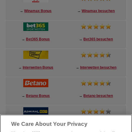
→
Winamax Bonus
→
Winamax besuchen
→
Bet365 Bonus
→
Bet365 besuchen
→
Interwetten Bonus
→
Interwetten besuchen
→
Betano Bonus
→
Betano besuchen
We Care About Your Privacy
→
AdmiralBet Bonus
→
AdmiralBet besuchen