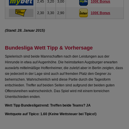
2,45
3,20
3,00
100€ Bonus
2,30
3,30
2,90
100€ Bonus
(Stand: 28. Januar 2015)
Bundesliga Wett Tipp & Vorhersage
Spielerisch sind beide Mannschaften nach den Leistungen aus der
Hinrunde in etwa auf Augenhöhe. Die heimstarken Augsburger erwarten
auswärts mittelmäßige Hoffenheimer, die zuletzt aber in Berlin zeigten, dass
sie jederzeit in der Lage sind auch auf fremden Platz den Gegner zu
beherrschen. Wahrscheinlich wird diese Partie durch die Tagesform
entschieden. Treffer auf beiden Seiten sind aufgrund der beiden guten
Offensivreihen wahrscheinlich. Das Spiel wird mit einem torreichen
Unentschieden enden.
Wett Tipp Bundesligatrend: Treffen beide Teams? JA
Wettquote auf Tipico: 1.60 (Keine Wettsteuer bei Tipico!)