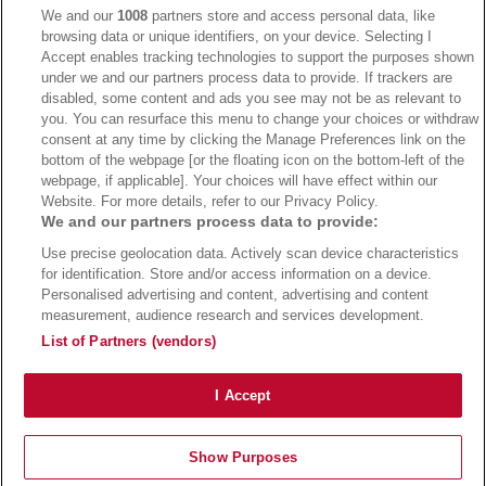
We and our
1008
partners store and access personal data, like
browsing data or unique identifiers, on your device. Selecting I
Accept enables tracking technologies to support the purposes shown
under we and our partners process data to provide. If trackers are
→
Bwin Bonus
→
Bwin besuchen
disabled, some content and ads you see may not be as relevant to
you. You can resurface this menu to change your choices or withdraw
consent at any time by clicking the Manage Preferences link on the
bottom of the webpage [or the floating icon on the bottom-left of the
webpage, if applicable]. Your choices will have effect within our
Website. For more details, refer to our Privacy Policy.
We and our partners process data to provide:
Use precise geolocation data. Actively scan device characteristics
for identification. Store and/or access information on a device.
Personalised advertising and content, advertising and content
measurement, audience research and services development.
Suchtrisiken, Glücksspiel kann süchtig machen - Hilfe finden Sie auf
buwei.de
List of Partners (vendors)
Alle Anbieter auf dieser Webseite sind offiziell in Deutschland
lizenziert
und
werden von der
Gemeinsamen Glücksspielbehörde der Länder
reguliert
Copyright 2002-2026
Bundesligatrend Fussball Bundesliga Tipps
- 18+ Spiele mit
I Accept
Verantwortung!
Impressum
|
Datenschutz
|
Cookie Richtlinie
Show Purposes
Bundesliga Tipps
Bundesliga Quoten
Wettanbieter
Sportwetten Bonus
Vergleich