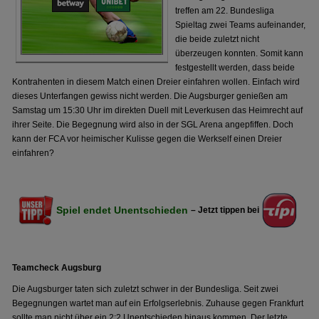
treffen am 22. Bundesliga
Spieltag zwei Teams aufeinander,
die beide zuletzt nicht
überzeugen konnten. Somit kann
festgestellt werden, dass beide
Kontrahenten in diesem Match einen Dreier einfahren wollen. Einfach wird
dieses Unterfangen gewiss nicht werden. Die Augsburger genießen am
Samstag um 15:30 Uhr im direkten Duell mit Leverkusen das Heimrecht auf
ihrer Seite. Die Begegnung wird also in der SGL Arena angepfiffen. Doch
kann der FCA vor heimischer Kulisse gegen die Werkself einen Dreier
einfahren?
Spiel endet Unentschieden
– Jetzt tippen bei
Teamcheck Augsburg
Die Augsburger taten sich zuletzt schwer in der Bundesliga. Seit zwei
Begegnungen wartet man auf ein Erfolgserlebnis. Zuhause gegen Frankfurt
sollte man nicht über ein 2:2 Unentschieden hinaus kommen. Der letzte