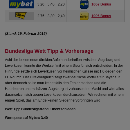
3,20
3,40
2,20
100€ Bonus
2,75
3,30
2,40
100€ Bonus
(Stand: 19. Februar 2015)
Bundesliga Wett Tipp & Vorhersage
Acht der letzten neun direkten Aufeinandertreffen zwischen Augsburg und
Leverkusen konnte die Werkself mit einem Sieg für sich entscheiden. In der
Hinrunde setzte sich Leverkusen vor heimischer Kulisse mit 1:0 gegen den
FCA durch. Der Direktvergleich zeigt zwar deutliche Vorteile für Bayer auf
aber dennoch sollte man keinesfalls den Fehler machen und die
Hausherren unterschätzen. Augsburg ist zuhause eine Macht und wird alles
daransetzen sich gegen Leverkusen durchzusetzen. Wir rechnen mit einem
engen Spiel, das am Ende keinen Sieger hervorbringen wird.
Wett Tipp Bundesligatrend: Unentschieden
Wettquote auf Mybet: 3.40