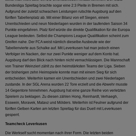
Bundesliga Spieltag brachte sogar eine 2:3 Pleite in Bremen mit sich.
Aufgrund der zuletzt schwachen Leistungen rutschte Augsburg auf den
fünften Tabellenplatz ab. Mit einer Bilanz von elf Siegen, einem
Unentschieden und neun Niederlagen wurden in der laufenden Saison 34
Punkte eingefahren. Platz fünf würde die direkte Qualifikation für die Europa
League bedeuten. Selbst die Champions League Qualifikation scheint zum
Greifen nahe. Der FCA weist nämlich dieselbe Ausbeute wie der
Tabellenvierte aus Schalke auf. Mit Leverkusen hat man jedoch einen
Verfolger im Nacken, der nur zwei Punkte weniger auf dem Konto hat.
Augsburg darf den Blick nach hinten nicht vernachlässigen. Die Mannschaft
von Trainer Weinzierl zählt zu den heimstärksten Teams der Liga. Sieben
der bisherigen zehn Heimspiele konnte man mit einem Sieg für sich
entscheiden. Weiterhin kamen ein Unentschieden und zwei Niederlagen
zustande. In der SGL Arena wurden 22 Tore erzielt und die Abwehr musste
14 Gegentore hinnehmen. Augsburg hat eine ganze Reihe von verletzten
Spielern zu beklagen. Zu diesen zählen Hong, Reinhardt, Verhaegh,
Esswein, Moravek, Matavz und Mölders. Weiterhin ist Feulner aufgrund der
fünften Gelben Karten am letzten Spieltag für das Duell mit Leverkusen
gesperrt.
Teamcheck Leverkusen
Die Werkself sucht momentan nach ihrer Form. Die letzten beiden