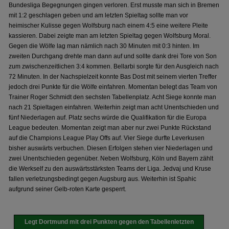
Bundesliga Begegnungen gingen verloren. Erst musste man sich in Bremen
mit 1:2 geschlagen geben und am letzten Spieltag sollte man vor
heimischer Kulisse gegen Wolfsburg nach einem 4:5 eine weitere Pleite
kassieren. Dabei zeigte man am letzten Spieltag gegen Wolfsburg Moral.
Gegen die Wölfe lag man nämlich nach 30 Minuten mit 0:3 hinten. Im
zweiten Durchgang drehte man dann auf und sollte dank drei Tore von Son
zum zwischenzeitlichen 3:4 kommen. Bellarbi sorgte für den Ausgleich nach
72 Minuten. In der Nachspielzeit konnte Bas Dost mit seinem vierten Treffer
jedoch drei Punkte für die Wölfe einfahren. Momentan belegt das Team von
Trainer Roger Schmidt den sechsten Tabellenplatz. Acht Siege konnte man
nach 21 Spieltagen einfahren. Weiterhin zeigt man acht Unentschieden und
fünf Niederlagen auf. Platz sechs würde die Qualifikation für die Europa
League bedeuten. Momentan zeigt man aber nur zwei Punkte Rückstand
auf die Champions League Play Offs auf. Vier Siege durfte Leverkusen
bisher auswärts verbuchen. Diesen Erfolgen stehen vier Niederlagen und
zwei Unentschieden gegenüber. Neben Wolfsburg, Köln und Bayern zählt
die Werkself zu den auswärtsstärksten Teams der Liga. Jedvaj und Kruse
fallen verletzungsbedingt gegen Augsburg aus. Weiterhin ist Spahic
aufgrund seiner Gelb-roten Karte gesperrt.
Legt Dortmund mit drei Punkten gegen den Tabellenletzten