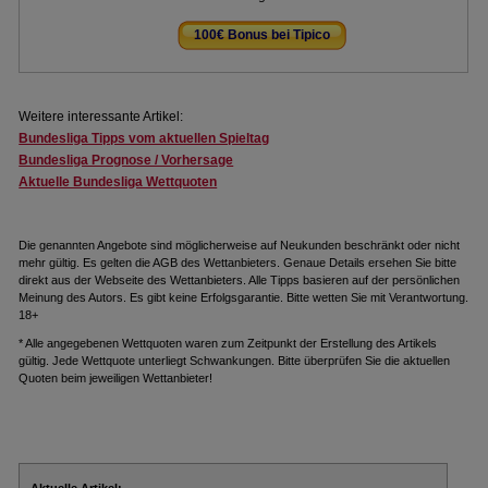
100€ Bonus bei Tipico
.
Weitere interessante Artikel:
Bundesliga Tipps vom aktuellen Spieltag
Bundesliga Prognose / Vorhersage
Aktuelle Bundesliga Wettquoten
Die genannten Angebote sind möglicherweise auf Neukunden beschränkt oder nicht
mehr gültig. Es gelten die AGB des Wettanbieters. Genaue Details ersehen Sie bitte
direkt aus der Webseite des Wettanbieters. Alle Tipps basieren auf der persönlichen
Meinung des Autors. Es gibt keine Erfolgsgarantie. Bitte wetten Sie mit Verantwortung.
18+
* Alle angegebenen Wettquoten waren zum Zeitpunkt der Erstellung des Artikels
gültig. Jede Wettquote unterliegt Schwankungen. Bitte überprüfen Sie die aktuellen
Quoten beim jeweiligen Wettanbieter!