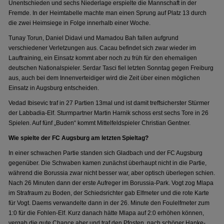
Unentschieden und sechs Niederlage erspielte die Mannschaft in der
Fremde. In der Heimtabelle machte man einen Sprung auf Platz 13 durch
die zwei Heimsiege in Folge innerhalb einer Woche.
Tunay Torun, Daniel Didavi und Mamadou Bah fallen aufgrund
verschiedener Verletzungen aus. Cacau befindet sich zwar wieder im
Lauftraining, ein Einsatz kommt aber noch zu früh für den ehemaligen
deutschen Nationalspieler. Serdar Tasci fiel letzten Sonntag gegen Freiburg
aus, auch bei dem Innenverteidiger wird die Zeit über einen möglichen
Einsatz in Augsburg entscheiden.
Vedad Ibisevic traf in 27 Partien 13mal und ist damit treffsicherster Stürmer
der Labbadia-Elf. Sturmpartner Martin Harnik schoss erst sechs Tore in 26
Spielen. Auf fünf „Buden“ kommt Mittelfeldspieler Christian Gentner.
Wie spielte der FC Augsburg am letzten Spieltag?
In einer schwachen Partie standen sich Gladbach und der FC Augsburg
gegenüber. Die Schwaben kamen zunächst überhaupt nicht in die Partie,
während die Borussia zwar nicht besser war, aber optisch überlegen schien.
Nach 26 Minuten dann der erste Aufreger im Borussia-Park. Vogt zog Mlapa
im Strafraum zu Boden, der Schiedsrichter gab Elfmeter und die rote Karte
für Vogt. Daems verwandelte dann in der 26. Minute den Foulelfmeter zum
1:0 für die Fohlen-Elf. Kurz danach hätte Mlapa auf 2:0 erhöhen können,
vergab die gute Chance aber und traf den Pfosten, nach schöner Hanke-