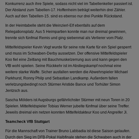
Konkurrenz auch ihre Spiele, sodass nicht viel im Tabellenkeller passiert ist.
Der Abstand zum Tabellen-17. Hoffenheim beträgt weiterhin drei Zähler.
Auch auf den Tabellen-15. sind es ebenso nur drei Punkte Rückstand.
In der Heimtabelle steht die Weinzierl-Elf ebenfalls auf dem
Relegationsplatz. Aus 5 Heimpartien konnte man nur dreimal gewinnen,
trennte sich fünfmal Remis und ging siebenmal als Verlierer vom Platz.
Mittelfeldspieler Kevin Vogt wurde für seine rote Karte für ein Spiel gesperrt
und muss im Schwaben-Derby aussetzen. Der offensive Mittelfeldspieler
Koo fiel eine Zeitlang mit Bauchmuskelzerrung aus und kann gegen den
VfB wohl spielen. Seine Rückkehr ist im Abstiegskampf nochmal eine
weitere starke Waffe. Sicher ausfallen werden die Abwehrspieler Michael
Parkhurst, Ronny Philp und Sebastian Landkamp. Außerdem fallen
verletzungsbedingt noch Stürmer Aristide Bance und Torhüter Simon
Jentzsch aus.
Sascha Mölders ist Augsburgs gefährlichster Stürmer mit neun Toren in 20
Spielen. Mittelfeldspieler Tobias Werner jubelte fünfmal über seine Treffer.
Jeweils dreimal ein netzen konnten Mittelfeldakteur Koo und Angreifer Ji.
Teamcheck VfB Stuttgart
Für die Mannschaft von Trainer Bruno Labbadia ist diese Saison gelaufen.
Durch den Sieg im DFB-Pokal Halbfinale stehen die Schwaben auch in der