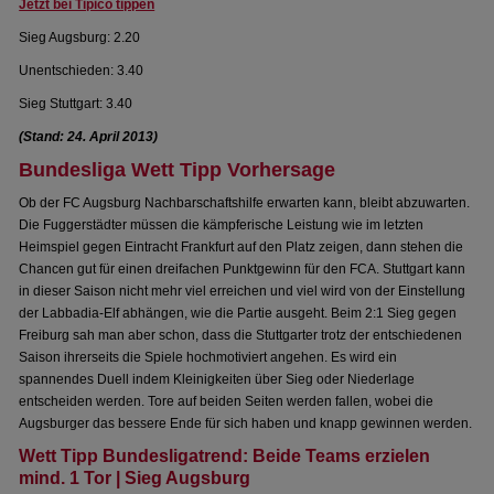
Jetzt bei Tipico tippen
Sieg Augsburg: 2.20
Unentschieden: 3.40
Sieg Stuttgart: 3.40
(Stand: 24. April 2013)
Bundesliga Wett Tipp Vorhersage
Ob der FC Augsburg Nachbarschaftshilfe erwarten kann, bleibt abzuwarten.
Die Fuggerstädter müssen die kämpferische Leistung wie im letzten
Heimspiel gegen Eintracht Frankfurt auf den Platz zeigen, dann stehen die
Chancen gut für einen dreifachen Punktgewinn für den FCA. Stuttgart kann
in dieser Saison nicht mehr viel erreichen und viel wird von der Einstellung
der Labbadia-Elf abhängen, wie die Partie ausgeht. Beim 2:1 Sieg gegen
Freiburg sah man aber schon, dass die Stuttgarter trotz der entschiedenen
Saison ihrerseits die Spiele hochmotiviert angehen. Es wird ein
spannendes Duell indem Kleinigkeiten über Sieg oder Niederlage
entscheiden werden. Tore auf beiden Seiten werden fallen, wobei die
Augsburger das bessere Ende für sich haben und knapp gewinnen werden.
Wett Tipp Bundesligatrend: Beide Teams erzielen
mind. 1 Tor | Sieg Augsburg