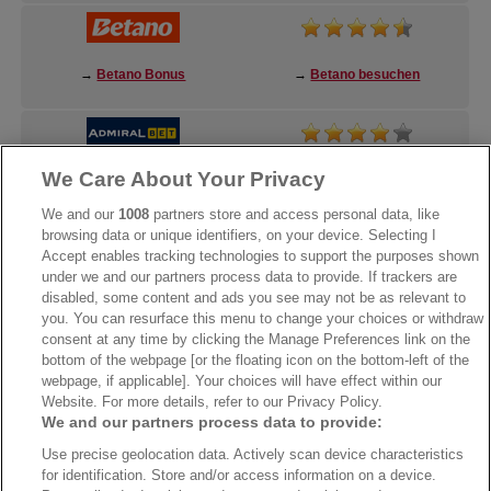
→
Betano Bonus
→
Betano besuchen
We Care About Your Privacy
→
AdmiralBet Bonus
→
AdmiralBet besuchen
We and our
1008
partners store and access personal data, like
browsing data or unique identifiers, on your device. Selecting I
Accept enables tracking technologies to support the purposes shown
under we and our partners process data to provide. If trackers are
→
Bwin Bonus
→
Bwin besuchen
disabled, some content and ads you see may not be as relevant to
you. You can resurface this menu to change your choices or withdraw
consent at any time by clicking the Manage Preferences link on the
bottom of the webpage [or the floating icon on the bottom-left of the
webpage, if applicable]. Your choices will have effect within our
Website. For more details, refer to our Privacy Policy.
We and our partners process data to provide:
Use precise geolocation data. Actively scan device characteristics
for identification. Store and/or access information on a device.