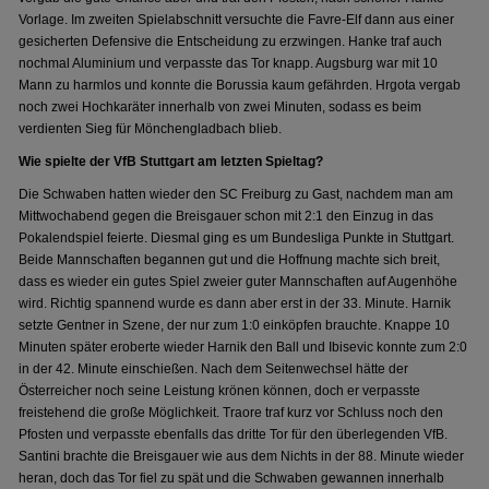
Vorlage. Im zweiten Spielabschnitt versuchte die Favre-Elf dann aus einer
gesicherten Defensive die Entscheidung zu erzwingen. Hanke traf auch
nochmal Aluminium und verpasste das Tor knapp. Augsburg war mit 10
Mann zu harmlos und konnte die Borussia kaum gefährden. Hrgota vergab
noch zwei Hochkaräter innerhalb von zwei Minuten, sodass es beim
verdienten Sieg für Mönchengladbach blieb.
Wie spielte der VfB Stuttgart am letzten Spieltag?
Die Schwaben hatten wieder den SC Freiburg zu Gast, nachdem man am
Mittwochabend gegen die Breisgauer schon mit 2:1 den Einzug in das
Pokalendspiel feierte. Diesmal ging es um Bundesliga Punkte in Stuttgart.
Beide Mannschaften begannen gut und die Hoffnung machte sich breit,
dass es wieder ein gutes Spiel zweier guter Mannschaften auf Augenhöhe
wird. Richtig spannend wurde es dann aber erst in der 33. Minute. Harnik
setzte Gentner in Szene, der nur zum 1:0 einköpfen brauchte. Knappe 10
Minuten später eroberte wieder Harnik den Ball und Ibisevic konnte zum 2:0
in der 42. Minute einschießen. Nach dem Seitenwechsel hätte der
Österreicher noch seine Leistung krönen können, doch er verpasste
freistehend die große Möglichkeit. Traore traf kurz vor Schluss noch den
Pfosten und verpasste ebenfalls das dritte Tor für den überlegenden VfB.
Santini brachte die Breisgauer wie aus dem Nichts in der 88. Minute wieder
heran, doch das Tor fiel zu spät und die Schwaben gewannen innerhalb