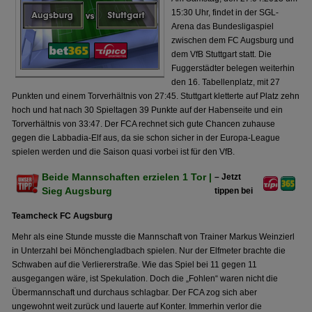
15:30 Uhr, findet in der SGL-
Arena das Bundesligaspiel
zwischen dem FC Augsburg und
dem VfB Stuttgart statt. Die
Fuggerstädter belegen weiterhin
den 16. Tabellenplatz, mit 27
Punkten und einem Torverhältnis von 27:45. Stuttgart kletterte auf Platz zehn
hoch und hat nach 30 Spieltagen 39 Punkte auf der Habenseite und ein
Torverhältnis von 33:47. Der FCA rechnet sich gute Chancen zuhause
gegen die Labbadia-Elf aus, da sie schon sicher in der Europa-League
spielen werden und die Saison quasi vorbei ist für den VfB.
Beide Mannschaften erzielen 1 Tor |
– Jetzt
Sieg Augsburg
tippen bei
Teamcheck FC Augsburg
Mehr als eine Stunde musste die Mannschaft von Trainer Markus Weinzierl
in Unterzahl bei Mönchengladbach spielen. Nur der Elfmeter brachte die
Schwaben auf die Verliererstraße. Wie das Spiel bei 11 gegen 11
ausgegangen wäre, ist Spekulation. Doch die „Fohlen“ waren nicht die
Übermannschaft und durchaus schlagbar. Der FCA zog sich aber
ungewohnt weit zurück und lauerte auf Konter. Immerhin verlor die