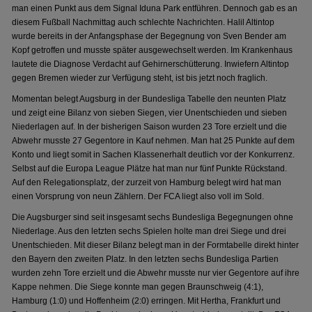
man einen Punkt aus dem Signal Iduna Park entführen. Dennoch gab es an
diesem Fußball Nachmittag auch schlechte Nachrichten. Halil Altintop
wurde bereits in der Anfangsphase der Begegnung von Sven Bender am
Kopf getroffen und musste später ausgewechselt werden. Im Krankenhaus
lautete die Diagnose Verdacht auf Gehirnerschütterung. Inwiefern Altintop
gegen Bremen wieder zur Verfügung steht, ist bis jetzt noch fraglich.
Momentan belegt Augsburg in der Bundesliga Tabelle den neunten Platz
und zeigt eine Bilanz von sieben Siegen, vier Unentschieden und sieben
Niederlagen auf. In der bisherigen Saison wurden 23 Tore erzielt und die
Abwehr musste 27 Gegentore in Kauf nehmen. Man hat 25 Punkte auf dem
Konto und liegt somit in Sachen Klassenerhalt deutlich vor der Konkurrenz.
Selbst auf die Europa League Plätze hat man nur fünf Punkte Rückstand.
Auf den Relegationsplatz, der zurzeit von Hamburg belegt wird hat man
einen Vorsprung von neun Zählern. Der FCA liegt also voll im Sold.
Die Augsburger sind seit insgesamt sechs Bundesliga Begegnungen ohne
Niederlage. Aus den letzten sechs Spielen holte man drei Siege und drei
Unentschieden. Mit dieser Bilanz belegt man in der Formtabelle direkt hinter
den Bayern den zweiten Platz. In den letzten sechs Bundesliga Partien
wurden zehn Tore erzielt und die Abwehr musste nur vier Gegentore auf ihre
Kappe nehmen. Die Siege konnte man gegen Braunschweig (4:1),
Hamburg (1:0) und Hoffenheim (2:0) erringen. Mit Hertha, Frankfurt und