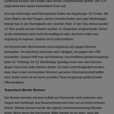
Dortmund wurden die Punkte nach einem Unentschieden geteilt. Der FCA
zeigt somit eine starke momentane Form auf.
Aus den bisherigen acht Heimspielen holten die Augsburger 16 Punkte. Mit
einer Bilanz von fünf Siegen, einem Unentschieden und zwei Niederlagen
belegt man in der Heimtabelle den neunten Platz. In der SGL Arena wurden
15 Tore erzielt und der Abwehr wurden 12 Gegentore eingeschenkt. Sicher
ist die Heimbilanz jetzt nicht überwältigend aber dennoch sollte man
Augsburg im eigenen Stadion nicht unterschätzen.
Am kommenden Wochenende muss Augsburg sich gegen Bremen
behaupten. Im Anschluss reist man nach Stuttgart, um gegen den VFB
anzutreten. Danach trifft man auf Nürnberg. Anschließend gastiert Augsburg
beim SC Freiburg. Am 23. Bundesliga Spieltag muss man sein Können
gegen Hannover unter Beweis stellen. Es kann somit festgestellt werden,
dass man in den kommenden Wochen auf keine Übermannschaft treffen
wird. Andre Hahn ist mit sechs erzielten Toren Augsburgs gefährlichster
Offensivakteur.
Teamcheck Werder Bremen
Die Bremer konnten mit dem Auftakt zur Rückrunde nicht zufrieden sein.
Gegen den Aufsteiger aus Braunschweig kam man nur zu einem torlosen
Remis. Wieder einmal machte die eigene Chancenverwertung Bremen
einen Strich durch die Rechnung. Bitter hierbei ist vor allen, dass die