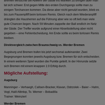
Bremen versuchte die Abwehr der Gäste ins Wanken zu bringen aber man
tat sich schwer. Erst gegen Mitte des ersten Durchgangs sollte man zu
einigen Torchancen kommen. Da diese aber nicht genutzt wurden, blieb es
bis zum Pausenpfiff beim torlosen Remis. Gleich nach dem Wiederanpfiff
drängten die Hausherren auf die Führung aber wie so oft ließ man viele
gute Chancen liegen. Nach 59 Minuten zappelte der Ball endlich im Netz
der Gäste. Der Treffer wurde aufgrund einer Abseitsstellung aber nicht
gegeben – eine Fehlentscheidung. Am Ende sollte es beim torlosen Remis
bleiben.
Direktvergleich zwischen Braunschweig vs. Werder Bremen
Augsburg und Bremen trafen bis jetzt sechsmal aufeinander. Zwei
Begegnungen konnten jeweils Augsburg bzw. Bremen für sich entscheiden.
In einem weiteren Spiel wurden die Punkte geteilt. In der Hinrunde setzte
sich Bremen mit einem knappen 1:0 Erfolg durch.
Mögliche Aufstellung:
Augsburg
Manninger – Verhaegh, Callsen-Bracker, Klavan, Ostrzolek – Baier – Hahn,
Vogt, Halil Altintop, To. Werner – Bobadilla
Trainer: Weinzierl
Werder Bremen