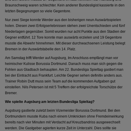
Braunschweig waren schlechter. Kein anderer Bundesligist kassierte in den
letzten Begegnungen so viele Gegentore.
Nur zwei Siege konnte Werder aus den bisherigen neun Auswärtsspielen
holen. Diesen zwei Erfolgserlebnissen stehen zwei Unentschieden und fünf
Niederlagen gegenüber. Somit wurden nur acht Punkte aus den Stadien der
Gegner entführt. 12 Tore konnte man auswärts erzielen und 19 Gegentore
musste die Abwehr hinnehmen. Mit dieser durchwachsenen Leistung belegt
Bremen in der Auswärtstabelle den 14. Platz.
Am Samstag trifft Werder auf Augsburg, Im Anschluss empfängt man vor
heimischer Kulisse Borussia Dortmund. Danach muss man sich gegen die
Fohlen aus Gladbach behaupten. Am 22. Bundesliga Spieltag gastiert man
bei der Eintracht aus Frankfurt. Leichte Gegner sehen definitiv anders aus.
Trainer Robin Dutt muss sein Team auf die kommenden Aufgaben gut
einstellen. Nils Petersen ist mit 5 Treffern der erfolgreichste Torschütze der
Bremer.
Wie spielte Augsburg am letzten Bundesliga Spieltag?
Augsburg gastierte zuletzt beim Vizemeister Borussia Dortmund. Bei den
Dortmundern musste Kuba nach einem Umknicken ohne Fremdeinwirkung
bereits nach vier Minuten mit Verdacht auf Kreuzbandriss ausgewechselt
werden. Die Gastgeber agierten kurze Zeit in Unterzahl. Dies sollte sie