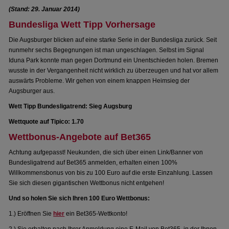
(Stand: 29. Januar 2014)
Bundesliga Wett Tipp Vorhersage
Die Augsburger blicken auf eine starke Serie in der Bundesliga zurück. Seit
nunmehr sechs Begegnungen ist man ungeschlagen. Selbst im Signal
Iduna Park konnte man gegen Dortmund ein Unentschieden holen. Bremen
wusste in der Vergangenheit nicht wirklich zu überzeugen und hat vor allem
auswärts Probleme. Wir gehen von einem knappen Heimsieg der
Augsburger aus.
Wett Tipp Bundesligatrend: Sieg Augsburg
Wettquote auf Tipico: 1.70
Wettbonus-Angebote auf Bet365
Achtung aufgepasst! Neukunden, die sich über einen Link/Banner von
Bundesligatrend auf Bet365 anmelden, erhalten einen 100%
Willkommensbonus von bis zu 100 Euro auf die erste Einzahlung. Lassen
Sie sich diesen gigantischen Wettbonus nicht entgehen!
Und so holen Sie sich Ihren 100 Euro Wettbonus:
1.) Eröffnen Sie
hier
ein Bet365-Wettkonto!