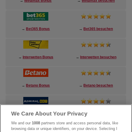
→
Winamax Bonus
→
Winamax besuchen
→
Bet365 Bonus
→
Bet365 besuchen
→
Interwetten Bonus
→
Interwetten besuchen
→
Betano Bonus
→
Betano besuchen
We Care About Your Privacy
→
AdmiralBet Bonus
→
AdmiralBet besuchen
We and our
1008
partners store and access personal data, like
browsing data or unique identifiers, on your device. Selecting I