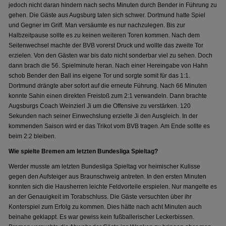
jedoch nicht daran hindern nach sechs Minuten durch Bender in Führung zu
gehen. Die Gäste aus Augsburg taten sich schwer. Dortmund hatte Spiel
und Gegner im Griff. Man versäumte es nur nachzulegen. Bis zur
Halbzeitpause sollte es zu keinen weiteren Toren kommen. Nach dem
Seitenwechsel machte der BVB vorerst Druck und wollte das zweite Tor
erzielen. Von den Gästen war bis dato nicht sonderbar viel zu sehen. Doch
dann brach die 56. Spielminute heran. Nach einer Hereingabe von Hahn
schob Bender den Ball ins eigene Tor und sorgte somit für das 1:1.
Dortmund drängte aber sofort auf die erneute Führung. Nach 66 Minuten
konnte Sahin einen direkten Freistoß zum 2:1 verwandeln. Dann brachte
Augsburgs Coach Weinzierl Ji um die Offensive zu verstärken. 120
Sekunden nach seiner Einwechslung erzielte Ji den Ausgleich. In der
kommenden Saison wird er das Trikot vom BVB tragen. Am Ende sollte es
beim 2:2 bleiben.
Wie spielte Bremen am letzten Bundesliga Spieltag?
Werder musste am letzten Bundesliga Spieltag vor heimischer Kulisse
gegen den Aufsteiger aus Braunschweig antreten. In den ersten Minuten
konnten sich die Hausherren leichte Feldvorteile erspielen. Nur mangelte es
an der Genauigkeit im Torabschluss. Die Gäste versuchten über ihr
Konterspiel zum Erfolg zu kommen. Dies hätte nach acht Minuten auch
beinahe geklappt. Es war gewiss kein fußballerischer Leckerbissen.