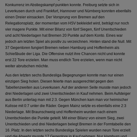
Konkurrenz im Abstiegskampf punkten konnte. Freiburg setzte sich in
Leverkusen durch und Frankfurt, Hannover und Nürnberg konnten ebenfalls
einen Dreier einsacken. Der Vorsprung von Bremen auf den
Relegationsplatz, der momentan vom HSV bekleidet wird, beträgt nur noch
vier magere Punkte. Mit einer Bilanz von fünf Siegen, fünf Unentschieden
und acht Niederlagen hat Bremen 20 Punkte auf dem Konto. Eines war
jedoch am letzten Spiel als positiv zu verzeichnen. Hinten stand die Null. Mit
37 Gegentoren fungiert Bremen neben Hamburg und Hoffenheim als
Schießbude der Liga. Die Offensive nutzt ihre Chancen nicht und konnte
erst 22 Tore erzielen. Man muss endlich Tore erzielen, wenn man nicht
weiter abrutschen möchte.
Aus den letzten sechs Bundesliga Begegnungen konnte man nur einen
einzigen Sieg holen. Diesen feierte man ausgerechtet gegen den
Tabellenzweiten aus Leverkusen. Auf der anderen Seite musste man jedoch
drei Niederlagen und zwei Unentschieden in Kauf nehmen. Beim Aufsteiger
aus Berlin unterlag man mit 2:3. Gegen München kam man vor heimischer
Kulisse mit 0:7 unter die Räder. Gegen Mainz setzte es ebenfalls eine 2:3
Niederlage. Mit Braunschweig und Hoffenheim wurden nach einem
Unentschieden die Punkte geteilt. Mit einer Bilanz von einem Sieg, zwei
Unentschieden und drei Niederlagen belegt Bremen in der Formtabelle den
16. Platz. In den letzten sechs Bundesliga Spielen wurden neun Tore erzielt
und die Abwehr musste 17 Gegentore in Kauf nehmen. Nur Hamburg und