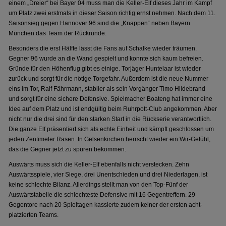
einem „Dreier“ bei Bayer 04 muss man die Keller-Elf dieses Jahr im Kampf
um Platz zwei erstmals in dieser Saison richtig ernst nehmen. Nach dem 11.
Saisonsieg gegen Hannover 96 sind die „Knappen“ neben Bayern
München das Team der Rückrunde.
Besonders die erst Hälfte lässt die Fans auf Schalke wieder träumen.
Gegner 96 wurde an die Wand gespielt und konnte sich kaum befreien.
Gründe für den Höhenflug gibt es einige. Torjäger Huntelaar ist wieder
zurück und sorgt für die nötige Torgefahr. Außerdem ist die neue Nummer
eins im Tor, Ralf Fährmann, stabiler als sein Vorgänger Timo Hildebrand
und sorgt für eine sichere Defensive. Spielmacher Boateng hat immer eine
Idee auf dem Platz und ist endgültig beim Ruhrpott-Club angekommen. Aber
nicht nur die drei sind für den starken Start in die Rückserie verantwortlich.
Die ganze Elf präsentiert sich als echte Einheit und kämpft geschlossen um
jeden Zentimeter Rasen. In Gelsenkirchen herrscht wieder ein Wir-Gefühl,
das die Gegner jetzt zu spüren bekommen.
Auswärts muss sich die Keller-Elf ebenfalls nicht verstecken. Zehn
Auswärtsspiele, vier Siege, drei Unentschieden und drei Niederlagen, ist
keine schlechte Bilanz. Allerdings stellt man von den Top-Fünf der
Auswärtstabelle die schlechteste Defensive mit 16 Gegentreffern. 29
Gegentore nach 20 Spieltagen kassierte zudem keiner der ersten acht-
platzierten Teams.