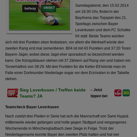
Samstagabend, den 15.02.2014
um 18:30 Uhr, findet in der
BayArena das Topspiel des 21.
Spieltags zwischen Bayer
Leverkusen und dem FC Schalke
04 statt. Beide Teams würden
sich mit drei Punkten oben festsetzen, vor allem die Werkself würde den
zweiten Rang erst mal zementieren. B04 ist mit 43 Punkten und 37:20 Toren
Bayern-Jäger, wobei diese Jagd eher sporadisch so bezeichnet werden
kann. Die Königsblauen stehen mit 37 Zählern auf Rang vier und haben ein
Torverhältnis von 39:29. Mit drei Punkten für die Keller-Elf könnte man im
Falle einer Dortmunder Niederlage sogar vor dem Erzrivalen in der Tabelle
stehen.
Sieg Leverkusen / Treffen beide
– Jetzt
Teams? JA
tippen bei
Teamcheck Bayer Leverkusen
Nach zuletzt drei Pleiten in Serie hat sich die Mannschaft von Sami Hyypiä
mittlerweile wieder gefangen und holte gegen Stuttgart und vergangenes
Wochenende in Mönchengladbach zwei Siege in Folge. Trotz der
Niederlagenserie konnte Bayer den zweiten Platz halten und hat vier