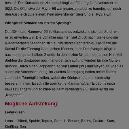
bestraft. Der Koreaner netzte unbedrängt zur Führung für Leverkusen ein
(62.). Die Offensive der Favre-Elf war insgesamt aber zu harmlos, um noch
den Ausgleich zu erzielen. Kein unverdienter Sieg für die Hyypiä-Elf.
Wie spielte Schalke am letzten Spieltag?
Der S04 hatte Hannover 96 zu Gast und es entwickelte sich ein Spiel, wie
es zu erwarten war. Die Schalker machten viel Druck nach vorne und die
Niedersachsen besannen sich auf ihr starkes Konterspiel. Fast hätte die
Korkut-Elf die Führung klar machen können, doch Diouf vergab kläglich
nach einer guten halben Stunde. In den letzten Minuten der ersten Halbzeit
drehten die Gastgeber nochmal ordentlich auf und wurden für ihre Mühen
belohnt. Durch einen Doppelschlag von Farfan (39.) und Meyer (44.) gab es
schon die Vorentscheidung. Im zweiten Durchgang hatten beide Teams
zahlreiche Tormöglichkeiten, wobei die Königsblauen die eindeutig
besseren hatten. Es schaffte aber keine Mannschaft am Ergebnis noch
etwas zu ändern und so blieb es beim verdienten 2:0 Heimsieg für die
„Knappen“.
Mögliche Aufstellung:
Leverkusen
Leno – Hilbert, Spahic, Toprak, Can – L. Bender, Rolfes, Castro – Sam,
Kießling, Son