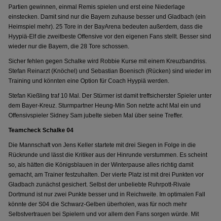
Partien gewinnen, einmal Remis spielen und erst eine Niederlage
einstecken. Damit sind nur die Bayern zuhause besser und Gladbach (ein
Heimspiel mehr). 25 Tore in der BayArena bedeuten außerdem, dass die
Hyypiä-Elf die zweitbeste Offensive vor den eigenen Fans stellt. Besser sind
wieder nur die Bayern, die 28 Tore schossen.
Sicher fehlen gegen Schalke wird Robbie Kurse mit einem Kreuzbandriss.
Stefan Reinarzt (Knöchel) und Sebastian Boenisch (Rücken) sind wieder im
Training und könnten eine Option für Coach Hyypiä werden.
Stefan Kießling traf 10 Mal. Der Stürmer ist damit treffsicherster Spieler unter
dem Bayer-Kreuz. Sturmpartner Heung-Min Son netzte acht Mal ein und
Offensivspieler Sidney Sam jubelte sieben Mal über seine Treffer.
Teamcheck Schalke 04
Die Mannschaft von Jens Keller startete mit drei Siegen in Folge in die
Rückrunde und lässt die Kritiker aus der Hinrunde verstummen. Es scheint
so, als hätten die Königsblauen in der Winterpause alles richtig damit
gemacht, am Trainer festzuhalten. Der vierte Platz ist mit drei Punkten vor
Gladbach zunächst gesichert. Selbst der unbeliebte Ruhrpott-Rivale
Dortmund ist nur zwei Punkte besser und in Reichweite. Im optimalen Fall
könnte der S04 die Schwarz-Gelben überholen, was für noch mehr
Selbstvertrauen bei Spielern und vor allem den Fans sorgen würde. Mit