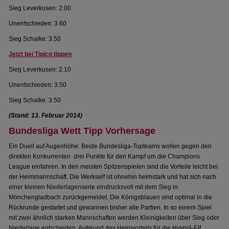
Sieg Leverkusen: 2.00
Unentschieden: 3.60
Sieg Schalke: 3.50
Jetzt bei Tipico tippen
Sieg Leverkusen: 2.10
Unentschieden: 3.50
Sieg Schalke: 3.50
(Stand: 13. Februar 2014)
Bundesliga Wett Tipp Vorhersage
Ein Duell auf Augenhöhe: Beide Bundesliga-Topteams wollen gegen den
direkten Konkurrenten drei Punkte für den Kampf um die Champions
League einfahren. In den meisten Spitzenspielen sind die Vorteile leicht bei
der Heimmannschaft. Die Werkself ist ohnehin heimstark und hat sich nach
einer kleinen Niederlagenserie eindrucksvoll mit dem Sieg in
Mönchengladbach zurückgemeldet. Die Königsblauen sind optimal in die
Rückrunde gestartet und gewannen bisher alle Partien. In so einem Spiel
mit zwei ähnlich starken Mannschaften werden Kleinigkeiten über Sieg oder
Niederlage entscheiden. Aufgrund des Heimvorteils für die Hyypiä-Elf,