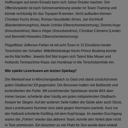
Hoffnungen auf einen Einsatz kann sich Julian Draxler machen. Der
Offensivspieler ist nach Sehnenverletzung wieder im Team-Training und
könnte rechtzeitig für das Topspiel fit werden. Nicht auflaufen können
Christian Fuchs (Knie), Roman Neustädter (Knie), Jan Kirchhoff
(Bänderdehnung/riss), Atsuto Uchida (Oberschenkelzerrung), Dennis Aogo
(Kreuzbandriss), Marco Höger (Kreuzbandriss), Christian Clemens (Leiste)
und Benedikt Höwedes (Oberschenkelzerrung).
Flügelflitzer Jefferson Farfan ist mit acht Toren in 15 Einsätzen bester
Torschütze der Schalker. Mittelfeldstratege Kevin-Prince Boateng konnte
sechs Mal treffen. Jeweils fünf Mal trugen sich Talent Max Meyer und
Hollands Tormaschine Klaas-Jan Huntelaar in die Torschützenliste ein.
Wie spielte Leverkusen am letzten Spieltag?
Die Werkself war in Mönchengladbach zu Gast und stand zunächst einer
guten Gladbacher Elf gegenüber. Die Borussen hatten viel Ballbesitz und
kontrollierten die Partie. Mit zunehmender Spieldauer wurde B04 aber
immer besser, scheiterte aber häufig am guten mitspielenden Gladbach-
Keeper ter Stegen. Auf der anderen Seite hatten die Gäste aber auch Glück,
dass Leverkusens Nummer eins stark gegen Herrmann parierte. Kurz vor
der Halbzeit scheiterte Kießling mit dem Kopf knapp. Im zweiten Durchgang
waren die „Fohlen“ wieder das aktivere Team, konnte den Vorteil aber nicht
in Tore ummünzen. Ein bisschen zu viel Platz für Son wurde dann eiskalt