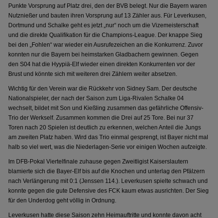
Punkte Vorsprung auf Platz drei, den der BVB belegt. Nur die Bayern waren
Nutznießer und bauten ihren Vorsprung auf 13 Zähler aus. Für Leverkusen,
Dortmund und Schalke geht es jetzt „nur“ noch um die Vizemeisterschaft
und die direkte Qualifikation für die Champions-League. Der knappe Sieg
bei den „Fohlen“ war wieder ein Ausrufezeichen an die Konkurrenz. Zuvor
konnten nur die Bayern bei heimstarken Gladbachern gewinnen. Gegen
den S04 hat die Hyypiä-Elf wieder einen direkten Konkurrenten vor der
Brust und könnte sich mit weiteren drei Zählern weiter absetzen.
Wichtig für den Verein war die Rückkehr von Sidney Sam. Der deutsche
Nationalspieler, der nach der Saison zum Liga-Rivalen Schalke 04
wechselt, bildet mit Son und Kießling zusammen das gefährliche Offensiv-
Trio der Werkself. Zusammen kommen die Drei auf 25 Tore. Bei nur 37
Toren nach 20 Spielen ist deutlich zu erkennen, welchen Anteil die Jungs
am zweiten Platz haben. Wird das Trio einmal gesprengt, ist Bayer nicht mal
halb so viel wert, was die Niederlagen-Serie vor einigen Wochen aufzeigte.
Im DFB-Pokal Viertelfinale zuhause gegen Zweitligist Kaiserslautern
blamierte sich die Bayer-Elf bis auf die Knochen und unterlag den Pfälzern
nach Verlängerung mit 0:1 (Jenssen 114.). Leverkusen spielte schwach und
konnte gegen die gute Defensive des FCK kaum etwas ausrichten. Der Sieg
für den Underdog geht völlig in Ordnung.
Leverkusen hatte diese Saison zehn Heimauftritte und konnte davon acht