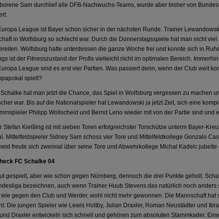
eborene Sam durchlief alle DFB-Nachwuchs-Teams, wurde aber bisher von Bundest
rt.
 Europa League ist Bayer schon sicher in der nächsten Runde. Trainer Lewandowsk
aft in Wolfsburg so schlecht war. Durch die Donnerstagsspiele hat man nicht viel Ze
ereiten. Wolfsburg hatte unterdessen die ganze Woche frei und konnte sich in Ruh
ngs ist der Fitnesszustand der Profis vielleicht nicht im optimalen Bereich. Immerhin
 Europa League sind es erst vier Partien. Was passiert denn, wenn der Club weit k
opapokal spielt?
Schalke hat man jetzt die Chance, das Spiel in Wolfsburg vergessen zu machen und
cher war. Bis auf die Nationalspieler hat Lewandowski ja jetzt Zeit, sich eine kom
mmspieler Philipp Wollscheid und Bernd Leno wieder mit von der Partie sind und e
 Stefan Kießling ist mit sieben Toren erfolgreichster Torschütze unterm Bayer-Kreu
. Mittelfeldspieler Sidney Sam schoss vier Tore und Mittelfeldkollege Gonzalo Cast
eid freute sich zweimal über seine Tore und Abwehrkollege Michal Kadelc jubelte 
heck FC Schalke 04
gut gespielt, aber wie schon gegen Nürnberg, dennoch die drei Punkte geholt. Sch
ndesliga bezeichnen, auch wenn Trainer Huub Stevens das natürlich noch anders s
, wie gegen den Club und Werder, wohl nicht mehr gewonnen. Die Mannschaft hat 
t. Die jungen Spieler wie Lewis Holtby, Julian Draxler, Roman Neustädter und Ib
 und Draxler entwickeln sich schnell und gehören zum absoluten Stammkader. Ein