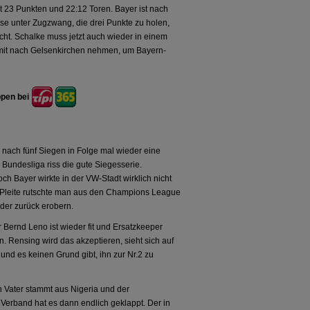
t 23 Punkten und 22:12 Toren. Bayer ist nach
e unter Zugzwang, die drei Punkte zu holen,
cht. Schalke muss jetzt auch wieder in einem
 mit nach Gelsenkirchen nehmen, um Bayern-
ppen bei
ach fünf Siegen in Folge mal wieder eine
undesliga riss die gute Siegesserie.
ch Bayer wirkte in der VW-Stadt wirklich nicht
ie Pleite rutschte man aus den Champions League
der zurück erobern.
Bernd Leno ist wieder fit und Ersatzkeeper
 Rensing wird das akzeptieren, sieht sich auf
und es keinen Grund gibt, ihn zur Nr.2 zu
n Vater stammt aus Nigeria und der
Verband hat es dann endlich geklappt. Der in