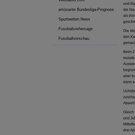
und Ba
amüsante Bundesliga-Prognose
die Na
als ihm
Sportwetten News
geschm
Fussballvorhersage
Die st
den Ka
Fussballvorschau
gemach
Beim 2
wusste,
Auswech
begründ
aber ba
dann a
Uchida
zuscha
Abwehrs
Gleich 
und Jef
Mittelf
drei A