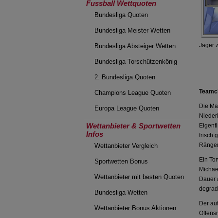
Fussball Wettquoten
Bundesliga Quoten
Bundesliga Meister Wetten
Jäger z
Bundesliga Absteiger Wetten
Bundesliga Torschützenkönig
2. Bundesliga Quoten
Teamc
Champions League Quoten
Die Ma
Europa League Quoten
Nieder
Wettanbieter & Sportwetten
Eigentl
Infos
frisch
Rängen
Wettanbieter Vergleich
Ein To
Sportwetten Bonus
Michae
Wettanbieter mit besten Quoten
Dauer a
degrad
Bundesliga Wetten
Der au
Wettanbieter Bonus Aktionen
Offens