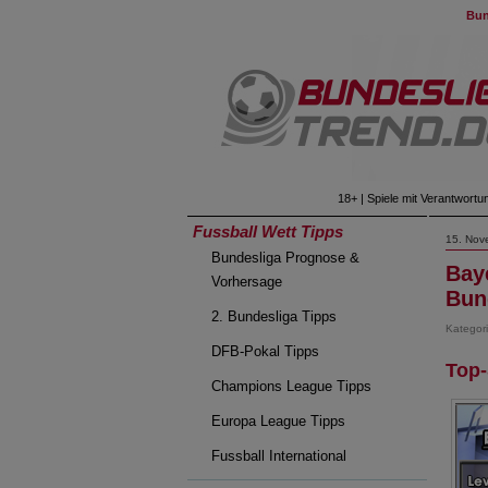
Bun
18+ | Spiele mit Verantwort
Fussball Wett Tipps
15. Nov
Bundesliga Prognose &
Bay
Vorhersage
Bun
2. Bundesliga Tipps
Kategor
DFB-Pokal Tipps
Top-
Champions League Tipps
Europa League Tipps
Fussball International