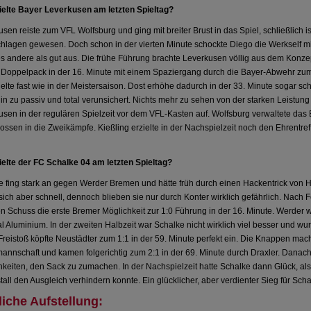
ielte Bayer Leverkusen am letzten Spieltag?
sen reiste zum VFL Wolfsburg und ging mit breiter Brust in das Spiel, schließlich i
hlagen gewesen. Doch schon in der vierten Minute schockte Diego die Werkself mi
es andere als gut aus. Die frühe Führung brachte Leverkusen völlig aus dem Konzep
 Doppelpack in der 16. Minute mit einem Spaziergang durch die Bayer-Abwehr zum
elte fast wie in der Meistersaison. Dost erhöhe dadurch in der 33. Minute sogar sch
in zu passiv und total verunsichert. Nichts mehr zu sehen von der starken Leistun
sen in der regulären Spielzeit vor dem VFL-Kasten auf. Wolfsburg verwaltete das E
ossen in die Zweikämpfe. Kießling erzielte in der Nachspielzeit noch den Ehrentreffe
ielte der FC Schalke 04 am letzten Spieltag?
e fing stark an gegen Werder Bremen und hätte früh durch einen Hackentrick von
sich aber schnell, dennoch blieben sie nur durch Konter wirklich gefährlich. Nach
n Schuss die erste Bremer Möglichkeit zur 1:0 Führung in der 16. Minute. Werder w
 Aluminium. In der zweiten Halbzeit war Schalke nicht wirklich viel besser und wu
reistoß köpfte Neustädter zum 1:1 in der 59. Minute perfekt ein. Die Knappen mac
mannschaft und kamen folgerichtig zum 2:1 in der 69. Minute durch Draxler. Danac
hkeiten, den Sack zu zumachen. In der Nachspielzeit hatte Schalke dann Glück, al
all den Ausgleich verhindern konnte. Ein glücklicher, aber verdienter Sieg für Scha
iche Aufstellung: