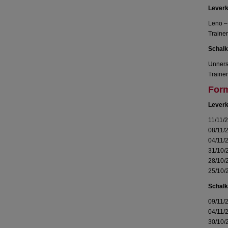
Lever
Leno – 
Traine
Schal
Unnerst
Trainer
For
Lever
11/11/
08/11/
04/11/
31/10/2
28/10/
25/10/
Schal
09/11/
04/11/
30/10/