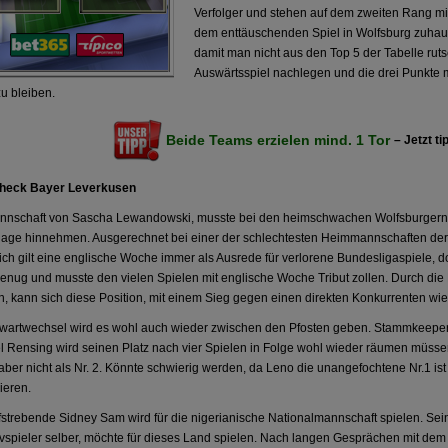
Verfolger und stehen auf dem zweiten Rang mi
dem enttäuschenden Spiel in Wolfsburg zuhaus
damit man nicht aus den Top 5 der Tabelle ruts
Auswärtsspiel nachlegen und die drei Punkte
u bleiben.
Beide Teams erzielen mind. 1 Tor
– Jetzt ti
heck Bayer Leverkusen
nnschaft von Sascha Lewandowski, musste bei den heimschwachen Wolfsburgern n
lage hinnehmen. Ausgerechnet bei einer der schlechtesten Heimmannschaften der B
ich gilt eine englische Woche immer als Ausrede für verlorene Bundesligaspiele, do
 genug und musste den vielen Spielen mit englische Woche Tribut zollen. Durch d
, kann sich diese Position, mit einem Sieg gegen einen direkten Konkurrenten wie
rwartwechsel wird es wohl auch wieder zwischen den Pfosten geben. Stammkeeper 
l Rensing wird seinen Platz nach vier Spielen in Folge wohl wieder räumen müssen.
ber nicht als Nr. 2. Könnte schwierig werden, da Leno die unangefochtene Nr.1 ist 
ieren.
fstrebende Sidney Sam wird für die nigerianische Nationalmannschaft spielen. Sei
ivspieler selber, möchte für dieses Land spielen. Nach langen Gesprächen mit dem 