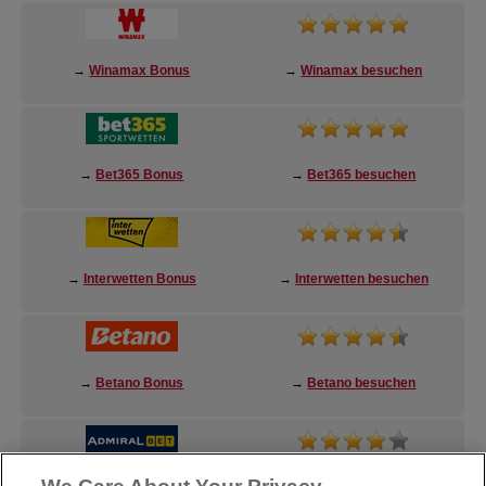
→
Winamax Bonus
→
Winamax besuchen
→
Bet365 Bonus
→
Bet365 besuchen
→
Interwetten Bonus
→
Interwetten besuchen
→
Betano Bonus
→
Betano besuchen