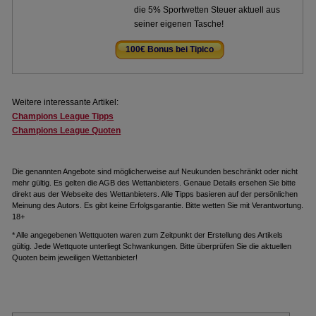
die 5% Sportwetten Steuer aktuell aus
seiner eigenen Tasche!
100€ Bonus bei Tipico
.
Weitere interessante Artikel:
Champions League Tipps
Champions League Quoten
Die genannten Angebote sind möglicherweise auf Neukunden beschränkt oder nicht
mehr gültig. Es gelten die AGB des Wettanbieters. Genaue Details ersehen Sie bitte
direkt aus der Webseite des Wettanbieters. Alle Tipps basieren auf der persönlichen
Meinung des Autors. Es gibt keine Erfolgsgarantie. Bitte wetten Sie mit Verantwortung.
18+
* Alle angegebenen Wettquoten waren zum Zeitpunkt der Erstellung des Artikels
gültig. Jede Wettquote unterliegt Schwankungen. Bitte überprüfen Sie die aktuellen
Quoten beim jeweiligen Wettanbieter!