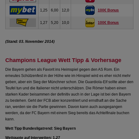
1,25
6,00
12,0
100€ Bonus
1,27
5,20
10,0
100€ Bonus
(Stand: 03. November 2014)
Champions League Wett Tipp & Vorhersage
Die Bayern gehen als Favorit ins Heimspiel gegen den AS Rom. Ein
erneutes Schützenfest in der Höhe wie im Hinspiel wird es eher nicht mehr
geben, aber ein Sieg der Münchner schon. Die Guardiola-Elf sollte aber den
Teufel tun und die Italiener nicht unterschätzen. Die Römer haben einen
starken Kader beisammen der definitiv auch in der Lage ist bei den Bayern
zu bestehen. Geht der FCB aber konzentriert und ernsthaft an die Sache
ran, werden sie die Partie gewinnen. Davon kann auch ausgegangen
werden, da der FC Bayern mit einem Sieg bereits das Achtelfinale buchen
kann.
Wett Tipp Bundesligatrend: Sieg Bayern
Wettquote auf Interwetten: 1.27