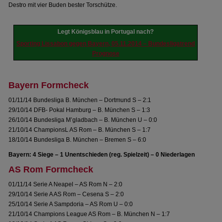
Destro mit vier Buden bester Torschütze.
Legt Königsblau in Portugal nach?
Sporting Lissabon gegen Bayern, 05.11.2014 – Bundesligatrend
Prognose
Bayern Formcheck
01/11/14 Bundesliga B. München – Dortmund S – 2:1
29/10/14 DFB- Pokal Hamburg – B. München S – 1:3
26/10/14 Bundesliga M’gladbach – B. München U – 0:0
21/10/14 ChampionsL AS Rom – B. München S – 1:7
18/10/14 Bundesliga B. München – Bremen S – 6:0
Bayern: 4 Siege – 1 Unentschieden (reg. Spielzeit) – 0 Niederlagen
AS Rom Formcheck
01/11/14 Serie A Neapel – AS Rom N – 2:0
29/10/14 Serie A AS Rom – Cesena S – 2:0
25/10/14 Serie A Sampdoria – AS Rom U – 0:0
21/10/14 Champions League AS Rom – B. München N – 1:7