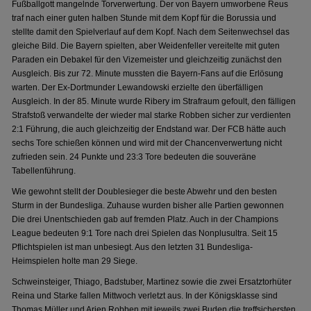
Fußballgott mangelnde Torverwertung. Der von Bayern umworbene Reus
traf nach einer guten halben Stunde mit dem Kopf für die Borussia und
stellte damit den Spielverlauf auf dem Kopf. Nach dem Seitenwechsel das
gleiche Bild. Die Bayern spielten, aber Weidenfeller vereitelte mit guten
Paraden ein Debakel für den Vizemeister und gleichzeitig zunächst den
Ausgleich. Bis zur 72. Minute mussten die Bayern-Fans auf die Erlösung
warten. Der Ex-Dortmunder Lewandowski erzielte den überfälligen
Ausgleich. In der 85. Minute wurde Ribery im Strafraum gefoult, den fälligen
Strafstoß verwandelte der wieder mal starke Robben sicher zur verdienten
2:1 Führung, die auch gleichzeitig der Endstand war. Der FCB hätte auch
sechs Tore schießen können und wird mit der Chancenverwertung nicht
zufrieden sein. 24 Punkte und 23:3 Tore bedeuten die souveräne
Tabellenführung.
Wie gewohnt stellt der Doublesieger die beste Abwehr und den besten
Sturm in der Bundesliga. Zuhause wurden bisher alle Partien gewonnen
Die drei Unentschieden gab auf fremden Platz. Auch in der Champions
League bedeuten 9:1 Tore nach drei Spielen das Nonplusultra. Seit 15
Pflichtspielen ist man unbesiegt. Aus den letzten 31 Bundesliga-
Heimspielen holte man 29 Siege.
Schweinsteiger, Thiago, Badstuber, Martinez sowie die zwei Ersatztorhüter
Reina und Starke fallen Mittwoch verletzt aus. In der Königsklasse sind
Thomas Müller und Arjen Robben mit jeweils zwei Buden die treffsichersten