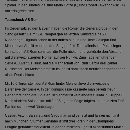
Spieler. In der Bundesliga sind Mario Götze (6) und Robert Lewandowski (4)
am erfolgreichsten.
Teamcheck AS Rom
Im Gegensatz zu den Bayern haben die Römer die Generalprobe in den
Sand gesetzt. Beim SSC Neapel gab es letzten Samstag eine 2:0
Niederlage. Higuain schon in der dritten Minute und Jose Callejon fünf
Minuten vor Abpfiff machten den Sieg perfekt. Der italienische Pokalsieger
konnte dem AS Rom somit auf die Pelle rücken und verkürzte den Abstand
auf die zweitplatzierten Römer auf vier Punkte. Zum Tabellenführer der
Serie A, Juventus Turin, hat die Mannschaft von Rudi Garcia drei Zähler
Rückstand. Der Meisterkampf in Italien ist damit noch deutlicher spannender
als in Deutschland.
Mit 16:6 Toren stellt der AS Rom hinter Meister Juve die zweitbeste
Defensive der Serie A. In der Königsklasse kassierte man bereits neun
Gegentore nach drei Spielen, schlechter ist kein anderes Team in Gruppe E.
Nach starkem Saisonstart mit fünf Siegen in Folge folgten in den letzten fünf
Partien schon zwei Niederlagen.
Castan, Astori, Balzaretti und Strootman sind verletzt und fahren nicht mit
nach München. Stürmer Gervinho ist mit drei Toren in der Champions
League gefährlichster Akteur. In der heimischen Liga ist Mittelstürmer Mattia