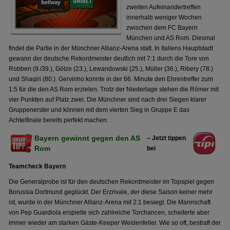
zweiten Aufeinandertreffen
innerhalb weniger Wochen
zwischen dem FC Bayern
München und AS Rom. Diesmal
findet die Partie in der Münchner Allianz-Arena statt. In Italiens Hauptstadt
gewann der deutsche Rekordmeister deutlich mit 7:1 durch die Tore von
Robben (9./39.), Götze (23.), Lewandowski (25.), Müller (36.), Ribery (78.)
und Shaqiri (80.). Gervinho konnte in der 66. Minute den Ehrentreffer zum
1:5 für die den AS Rom erzielen. Trotz der Niederlage stehen die Römer mit
vier Punkten auf Platz zwei. Die Münchner sind nach drei Siegen klarer
Gruppenerster und können mit dem vierten Sieg in Gruppe E das
Achtelfinale bereits perfekt machen.
Bayern gewinnt gegen den AS
– Jetzt tippen
Rom
bei
Teamcheck Bayern
Die Generalprobe ist für den deutschen Rekordmeister im Topspiel gegen
Borussia Dortmund geglückt. Der Erzrivale, der diese Saison keiner mehr
ist, wurde in der Münchner Allianz-Arena mit 2:1 besiegt. Die Mannschaft
von Pep Guardiola erspielte sich zahlreiche Torchancen, scheiterte aber
immer wieder am starken Gäste-Keeper Weidenfeller. Wie so oft, bestraft der