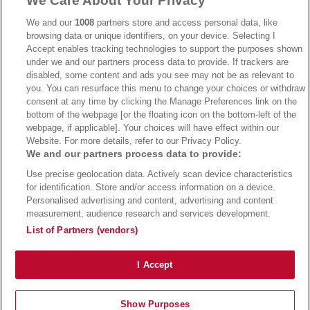
We Care About Your Privacy
→
AdmiralBet Bonus
→
AdmiralBet besuchen
We and our
1008
partners store and access personal data, like
browsing data or unique identifiers, on your device. Selecting I
Accept enables tracking technologies to support the purposes shown
under we and our partners process data to provide. If trackers are
→
Bwin Bonus
→
Bwin besuchen
disabled, some content and ads you see may not be as relevant to
you. You can resurface this menu to change your choices or withdraw
consent at any time by clicking the Manage Preferences link on the
bottom of the webpage [or the floating icon on the bottom-left of the
webpage, if applicable]. Your choices will have effect within our
Website. For more details, refer to our Privacy Policy.
We and our partners process data to provide:
Use precise geolocation data. Actively scan device characteristics
for identification. Store and/or access information on a device.
Personalised advertising and content, advertising and content
measurement, audience research and services development.
Suchtrisiken, Glücksspiel kann süchtig machen - Hilfe finden Sie auf
buwei.de
List of Partners (vendors)
Alle Anbieter auf dieser Webseite sind offiziell in Deutschland
lizenziert
und
werden von der
Gemeinsamen Glücksspielbehörde der Länder
reguliert
Copyright 2002-2026
Bundesligatrend Fussball Bundesliga Tipps
- 18+ Spiele mit
I Accept
Verantwortung!
Impressum
|
Datenschutz
|
Cookie Richtlinie
Show Purposes