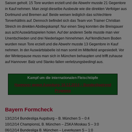
Saison geholt. 15 Tore wurden erzielt und die Abwehr musste 21 Gegentore
in Kauf nehmen. Man zeigt dieselbe Ausbeute wie die direkten Verfolger aus
Dortmund und Bremen auf. Beide weisen lediglich das schlechtere
Torverhältnis auf. Dennoch befindet sich das Team von Trainer Christian
Streich im direkten Abstiegskampf. Nur einen Sieg konnten die Breisgauer
aus acht Auswärtsspielen holen. Auf der anderen Seite musste man vier
Unentschieden und drei Niederlagen hinnehmen. Auf feindlichem Boden
wurden neun Tore erzielt und die Abwehr musste 13 Gegentore in Kauf
nehmen. In der Auswärtstabelle ist man somit im Mittelfeld angesiedelt. Vor
der Winterpause muss man sich in München behaupten und trifft zuhause
auf Hannover. Batz und Stanko fallen verletzungsbedingt aus.
Kampf um die internationalen Fleischtöpfe
Hannover gegen Augsburg, 16.12.2014 – Bundesligatrend
Prognose
Bayern Formcheck
13/12/14 Bundesliga Augsburg – B. München S – 0:4
10/12/14 ChampionsL B. München – ZSKA Moskau S – 3:0
06/12/14 Bundesliga B. München – Leverkusen S – 1:0