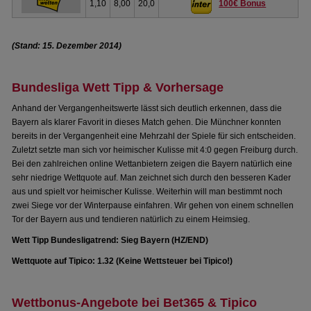
1,10
8,00
20,0
100€ Bonus
(Stand: 15. Dezember 2014)
Bundesliga Wett Tipp & Vorhersage
Anhand der Vergangenheitswerte lässt sich deutlich erkennen, dass die
Bayern als klarer Favorit in dieses Match gehen. Die Münchner konnten
bereits in der Vergangenheit eine Mehrzahl der Spiele für sich entscheiden.
Zuletzt setzte man sich vor heimischer Kulisse mit 4:0 gegen Freiburg durch.
Bei den zahlreichen online Wettanbietern zeigen die Bayern natürlich eine
sehr niedrige Wettquote auf. Man zeichnet sich durch den besseren Kader
aus und spielt vor heimischer Kulisse. Weiterhin will man bestimmt noch
zwei Siege vor der Winterpause einfahren. Wir gehen von einem schnellen
Tor der Bayern aus und tendieren natürlich zu einem Heimsieg.
Wett Tipp Bundesligatrend: Sieg Bayern (HZ/END)
Wettquote auf Tipico: 1.32 (Keine Wettsteuer bei Tipico!)
Wettbonus-Angebote bei Bet365 & Tipico