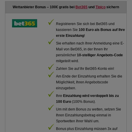
Wettanbieter Bonus – 100€ gratis bei
Bet365
und
Tipico
sichern
Registrieren Sie sich bei Bet365 und
kassieren Sie
100 Euro als Bonus auf Ihre
erste Einzahlung
!
Sie erhalten nach Ihrer Anmeldung eine E-
Mail von Bet365, in der Ihnen Ihr
persönlicher
10-stelliger Angebots-Code
mitgeteilt wird.
Zahlen Sie auf Ihr Bet365-Konto ein!
Am Ende der Einzahlung erhalten Sie die
Möglichkeit, Ihren Angebotscode
einzugeben.
Ihre
Einzahlung wird verdoppelt bis zu
100 Euro
(100% Bonus).
Um mit dem Bonus zu wetten, setzen Sie
Ihren Einzahlungsbetrag einmal in
Sportwetten Ihrer Wahl um.
Bonus plus Einzahlung müssen 3x auf