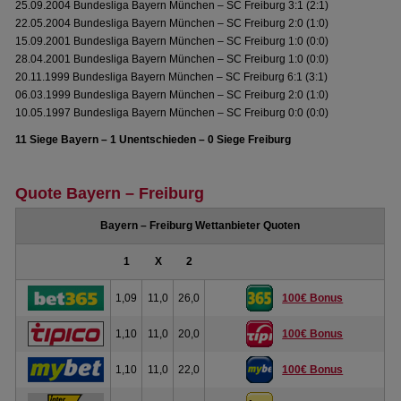
25.09.2004 Bundesliga Bayern München – SC Freiburg 3:1 (2:1)
22.05.2004 Bundesliga Bayern München – SC Freiburg 2:0 (1:0)
15.09.2001 Bundesliga Bayern München – SC Freiburg 1:0 (0:0)
28.04.2001 Bundesliga Bayern München – SC Freiburg 1:0 (0:0)
20.11.1999 Bundesliga Bayern München – SC Freiburg 6:1 (3:1)
06.03.1999 Bundesliga Bayern München – SC Freiburg 2:0 (1:0)
10.05.1997 Bundesliga Bayern München – SC Freiburg 0:0 (0:0)
11 Siege Bayern – 1 Unentschieden – 0 Siege Freiburg
Quote Bayern – Freiburg
Bayern – Freiburg Wettanbieter Quoten
1
X
2
1,09
11,0
26,0
100€ Bonus
1,10
11,0
20,0
100€ Bonus
1,10
11,0
22,0
100€ Bonus