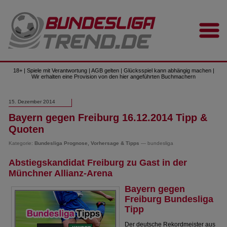
18+ | Spiele mit Verantwortung | AGB gelten | Glücksspiel kann abhängig machen |
Wir erhalten eine Provision von den hier angeführten Buchmachern
15. Dezember 2014
Bayern gegen Freiburg 16.12.2014 Tipp &
Quoten
Kategorie:
Bundesliga Prognose, Vorhersage & Tipps
— bundesliga
Abstiegskandidat Freiburg zu Gast in der
Münchner Allianz-Arena
Bayern gegen
Freiburg Bundesliga
Tipp
Der deutsche Rekordmeister aus