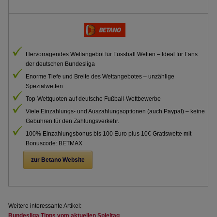
.
Hervorragendes Wettangebot für Fussball Wetten – Ideal für Fans
der deutschen Bundesliga
Enorme Tiefe und Breite des Wettangebotes – unzählige
Spezialwetten
Top-Wettquoten auf deutsche Fußball-Wettbewerbe
Viele Einzahlungs- und Auszahlungsoptionen (auch Paypal) – keine
Gebühren für den Zahlungsverkehr.
100% Einzahlungsbonus bis 100 Euro plus 10€ Gratiswette mit
Bonuscode: BETMAX
zur Betano Website
.
Weitere interessante Artikel:
Bundesliga Tipps vom aktuellen Spieltag