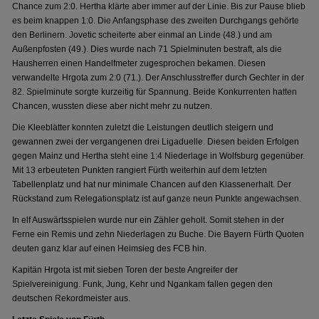
Chance zum 2:0. Hertha klärte aber immer auf der Linie. Bis zur Pause blieb
es beim knappen 1:0. Die Anfangsphase des zweiten Durchgangs gehörte
den Berlinern. Jovetic scheiterte aber einmal an Linde (48.) und am
Außenpfosten (49.). Dies wurde nach 71 Spielminuten bestraft, als die
Hausherren einen Handelfmeter zugesprochen bekamen. Diesen
verwandelte Hrgota zum 2:0 (71.). Der Anschlusstreffer durch Gechter in der
82. Spielminute sorgte kurzeitig für Spannung. Beide Konkurrenten hatten
Chancen, wussten diese aber nicht mehr zu nutzen.
Die Kleeblätter konnten zuletzt die Leistungen deutlich steigern und
gewannen zwei der vergangenen drei Ligaduelle. Diesen beiden Erfolgen
gegen Mainz und Hertha steht eine 1:4 Niederlage in Wolfsburg gegenüber.
Mit 13 erbeuteten Punkten rangiert Fürth weiterhin auf dem letzten
Tabellenplatz und hat nur minimale Chancen auf den Klassenerhalt. Der
Rückstand zum Relegationsplatz ist auf ganze neun Punkte angewachsen.
In elf Auswärtsspielen wurde nur ein Zähler geholt. Somit stehen in der
Ferne ein Remis und zehn Niederlagen zu Buche. Die Bayern Fürth Quoten
deuten ganz klar auf einen Heimsieg des FCB hin.
Kapitän Hrgota ist mit sieben Toren der beste Angreifer der
Spielvereinigung. Funk, Jung, Kehr und Ngankam fallen gegen den
deutschen Rekordmeister aus.