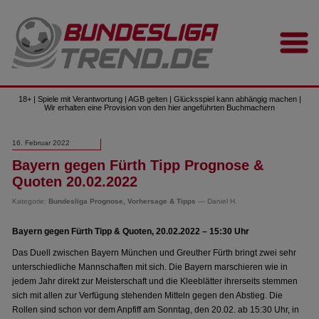
18+ | Spiele mit Verantwortung | AGB gelten | Glücksspiel kann abhängig machen |
Wir erhalten eine Provision von den hier angeführten Buchmachern
16. Februar 2022
Bayern gegen Fürth Tipp Prognose &
Quoten 20.02.2022
Kategorie:
Bundesliga Prognose, Vorhersage & Tipps
— Daniel H.
Bayern gegen Fürth Tipp & Quoten, 20.02.2022 – 15:30 Uhr
Das Duell zwischen Bayern München und Greuther Fürth bringt zwei sehr
unterschiedliche Mannschaften mit sich. Die Bayern marschieren wie in
jedem Jahr direkt zur Meisterschaft und die Kleeblätter ihrerseits stemmen
sich mit allen zur Verfügung stehenden Mitteln gegen den Abstieg. Die
Rollen sind schon vor dem Anpfiff am Sonntag, den 20.02. ab 15:30 Uhr, in