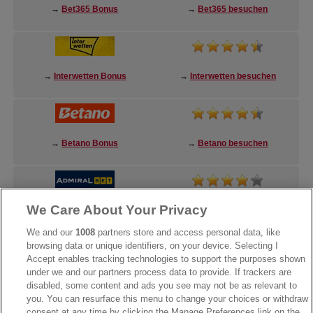
→
Bet365 Bonus
→
Bet365 besuchen
→
Interwetten Bonus
→
Interwetten besuchen
→
Betano Bonus
→
Betano besuchen
We Care About Your Privacy
→
AdmiralBet Bonus
→
AdmiralBet besuchen
We and our
1008
partners store and access personal data, like
browsing data or unique identifiers, on your device. Selecting I
Accept enables tracking technologies to support the purposes shown
under we and our partners process data to provide. If trackers are
→
Bwin Bonus
→
Bwin besuchen
disabled, some content and ads you see may not be as relevant to
you. You can resurface this menu to change your choices or withdraw
consent at any time by clicking the Manage Preferences link on the