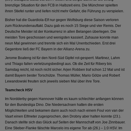
brenzlige Situation für den FCB in Halbzeit eins. Die Münchner spielten
ihren Stiefel runter und liefen nicht mehr Gefahr, die Führung zu verspielen.
Bisher hat die Guardiola-Elf nur gegen Wolfsburg diese Saison verloren
zum Rückrundenauftakt. Dazu gab es noch 15 Siege und vier Remis. Der
Deutsche Meister ist der Konkurrenz in allen Belangen überlegen. Die
meisten Tore geschossen und wenigsten kassiert. Zuhause konnte man
neun Mal gewinnen und trennte sich ein Mal Unentschieden. Erst drei
Gegentore ließ der FC Bayern in der Allianz-Arena zu.
Jerome Boateng ist für den Nord-Süd Gipfel rot-gesperrt. Martinez, Lahm
und Thiago fallen verletzungsbedingt aus. Ob die Zeit für Ribery bis
Samstag reicht, ist noch nicht sicher. Arjen Robben traf schon 12 Mal und ist
damit Bayern bester Torschütze. Thomas Müller, Mario Götze und Robert
Lewandowski freuten sich jeweils sieben Mal über ihre Tore.
Teamcheck HSV
Im Nordderby gegen Hannover hätte es kaum schlechter anfangen können
für den Bundesliga Dino. Die Niedersachsen hatten die ersten
Möglichkeiten und bekamen dann auch noch nach einem Foul von van der
Vaart einen Elfmeter zugesprochen, den Drobny aber halten konnte (23.).
Danach stellte sich das Glück auf Seiten der Mannschaft von Joe Zinnbauer.
Eine Stieber-Flanke fälschte Marcelo ins eigene Tor ab (26.) – 1:0 HSV. Im