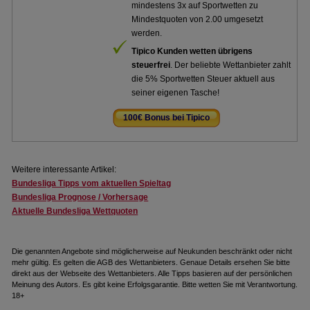
mindestens 3x auf Sportwetten zu
Mindestquoten von 2.00 umgesetzt
werden.
Tipico Kunden wetten übrigens
steuerfrei
. Der beliebte Wettanbieter zahlt
die 5% Sportwetten Steuer aktuell aus
seiner eigenen Tasche!
100€ Bonus bei Tipico
.
Weitere interessante Artikel:
Bundesliga Tipps vom aktuellen Spieltag
Bundesliga Prognose / Vorhersage
Aktuelle Bundesliga Wettquoten
Die genannten Angebote sind möglicherweise auf Neukunden beschränkt oder nicht
mehr gültig. Es gelten die AGB des Wettanbieters. Genaue Details ersehen Sie bitte
direkt aus der Webseite des Wettanbieters. Alle Tipps basieren auf der persönlichen
Meinung des Autors. Es gibt keine Erfolgsgarantie. Bitte wetten Sie mit Verantwortung.
18+