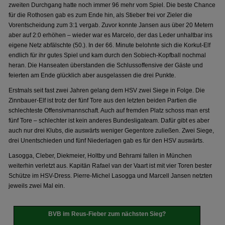
zweiten Durchgang hatte noch immer 96 mehr vom Spiel. Die beste Chance
für die Rothosen gab es zum Ende hin, als Stieber frei vor Zieler die
Vorentscheidung zum 3:1 vergab. Zuvor konnte Jansen aus über 20 Metern
aber auf 2:0 erhöhen – wieder war es Marcelo, der das Leder unhaltbar ins
eigene Netz abfälschte (50.). In der 66. Minute belohnte sich die Korkut-Elf
endlich für ihr gutes Spiel und kam durch den Sobiech-Kopfball nochmal
heran. Die Hanseaten überstanden die Schlussoffensive der Gäste und
feierten am Ende glücklich aber ausgelassen die drei Punkte.
Erstmals seit fast zwei Jahren gelang dem HSV zwei Siege in Folge. Die
Zinnbauer-Elf ist trotz der fünf Tore aus den letzten beiden Partien die
schlechteste Offensivmannschaft. Auch auf fremden Platz schoss man erst
fünf Tore – schlechter ist kein anderes Bundesligateam. Dafür gibt es aber
auch nur drei Klubs, die auswärts weniger Gegentore zuließen. Zwei Siege,
drei Unentschieden und fünf Niederlagen gab es für den HSV auswärts.
Lasogga, Cleber, Diekmeier, Holtby und Behrami fallen in München
weiterhin verletzt aus. Kapitän Rafael van der Vaart ist mit vier Toren bester
Schütze im HSV-Dress. Pierre-Michel Lasogga und Marcell Jansen netzten
jeweils zwei Mal ein.
BVB im Reus-Fieber zum nächsten Sieg?