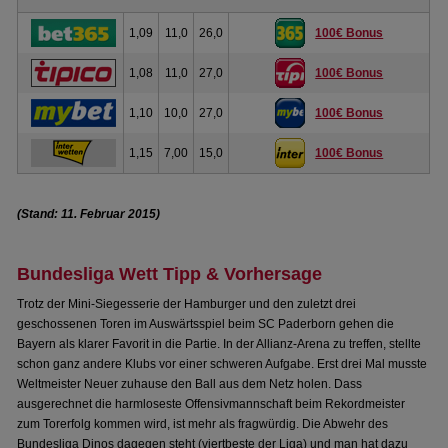
1,09
11,0
26,0
100€ Bonus
1,08
11,0
27,0
100€ Bonus
1,10
10,0
27,0
100€ Bonus
1,15
7,00
15,0
100€ Bonus
(Stand: 11. Februar 2015)
Bundesliga Wett Tipp & Vorhersage
Trotz der Mini-Siegesserie der Hamburger und den zuletzt drei
geschossenen Toren im Auswärtsspiel beim SC Paderborn gehen die
Bayern als klarer Favorit in die Partie. In der Allianz-Arena zu treffen, stellte
schon ganz andere Klubs vor einer schweren Aufgabe. Erst drei Mal musste
Weltmeister Neuer zuhause den Ball aus dem Netz holen. Dass
ausgerechnet die harmloseste Offensivmannschaft beim Rekordmeister
zum Torerfolg kommen wird, ist mehr als fragwürdig. Die Abwehr des
Bundesliga Dinos dagegen steht (viertbeste der Liga) und man hat dazu