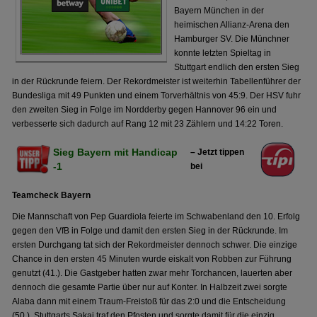
Bayern München in der
heimischen Allianz-Arena den
Hamburger SV. Die Münchner
konnte letzten Spieltag in
Stuttgart endlich den ersten Sieg
in der Rückrunde feiern. Der Rekordmeister ist weiterhin Tabellenführer der
Bundesliga mit 49 Punkten und einem Torverhältnis von 45:9. Der HSV fuhr
den zweiten Sieg in Folge im Nordderby gegen Hannover 96 ein und
verbesserte sich dadurch auf Rang 12 mit 23 Zählern und 14:22 Toren.
Sieg Bayern mit Handicap
– Jetzt tippen
-1
bei
Teamcheck Bayern
Die Mannschaft von Pep Guardiola feierte im Schwabenland den 10. Erfolg
gegen den VfB in Folge und damit den ersten Sieg in der Rückrunde. Im
ersten Durchgang tat sich der Rekordmeister dennoch schwer. Die einzige
Chance in den ersten 45 Minuten wurde eiskalt von Robben zur Führung
genutzt (41.). Die Gastgeber hatten zwar mehr Torchancen, lauerten aber
dennoch die gesamte Partie über nur auf Konter. In Halbzeit zwei sorgte
Alaba dann mit einem Traum-Freistoß für das 2:0 und die Entscheidung
(50.). Stuttgarts Sakai traf den Pfosten und sorgte damit für die einzig