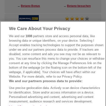
→
Betano Bonus
→
Betano besuchen
We Care About Your Privacy
→
AdmiralBet Bonus
→
AdmiralBet besuchen
We and our
1008
partners store and access personal data, like
browsing data or unique identifiers, on your device. Selecting I
Accept enables tracking technologies to support the purposes shown
under we and our partners process data to provide. If trackers are
→
Bwin Bonus
→
Bwin besuchen
disabled, some content and ads you see may not be as relevant to
you. You can resurface this menu to change your choices or withdraw
consent at any time by clicking the Manage Preferences link on the
bottom of the webpage [or the floating icon on the bottom-left of the
webpage, if applicable]. Your choices will have effect within our
Website. For more details, refer to our Privacy Policy.
We and our partners process data to provide:
Use precise geolocation data. Actively scan device characteristics
for identification. Store and/or access information on a device.
Personalised advertising and content, advertising and content
measurement, audience research and services development.
Suchtrisiken, Glücksspiel kann süchtig machen - Hilfe finden Sie auf
buwei.de