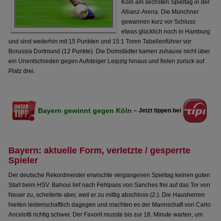
Köln am sechsten Spieltag in der
Allianz-Arena. Die Münchner
gewannen kurz vor Schluss
etwas glücklich noch in Hamburg
und sind weiterhin mit 15 Punkten und 15:1 Toren Tabellenführer vor
Borussia Dortmund (12 Punkte). Die Domstädter kamen zuhause nicht über
ein Unentschieden gegen Aufsteiger Leipzig hinaus und fielen zurück auf
Platz drei.
Bayern gewinnt gegen Köln
– Jetzt tippen bei
Bayern: aktuelle Form, verletzte / gesperrte
Spieler
Der deutsche Rekordmeister erwischte vergangenen Spieltag keinen guten
Start beim HSV. Bahoui lief nach Fehlpass von Sanches frei auf das Tor von
Neuer zu, scheiterte aber, weil er zu mittig abschloss (2.). Die Hausherren
hielten leidenschaftlich dagegen und machten es der Mannschaft von Carlo
Ancelotti richtig schwer. Der Favorit musste bis zur 18. Minute warten, um