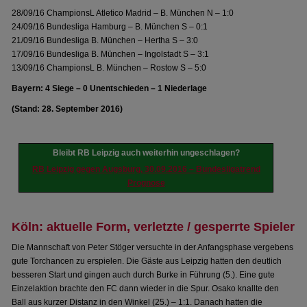
28/09/16 ChampionsL Atletico Madrid – B. München N – 1:0
24/09/16 Bundesliga Hamburg – B. München S – 0:1
21/09/16 Bundesliga B. München – Hertha S – 3:0
17/09/16 Bundesliga B. München – Ingolstadt S – 3:1
13/09/16 ChampionsL B. München – Rostow S – 5:0
Bayern: 4 Siege – 0 Unentschieden – 1 Niederlage
(Stand: 28. September 2016)
Bleibt RB Leipzig auch weiterhin ungeschlagen?
RB Leipzig gegen Augsburg, 30.09.2016 – Bundesligatrend
Prognose
Köln: aktuelle Form, verletzte / gesperrte Spieler
Die Mannschaft von Peter Stöger versuchte in der Anfangsphase vergebens
gute Torchancen zu erspielen. Die Gäste aus Leipzig hatten den deutlich
besseren Start und gingen auch durch Burke in Führung (5.). Eine gute
Einzelaktion brachte den FC dann wieder in die Spur. Osako knallte den
Ball aus kurzer Distanz in den Winkel (25.) – 1:1. Danach hatten die