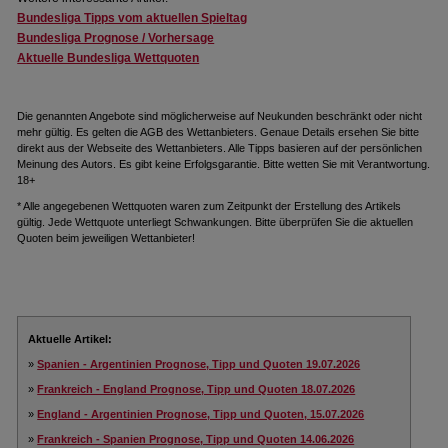
Bundesliga Tipps vom aktuellen Spieltag
Bundesliga Prognose / Vorhersage
Aktuelle Bundesliga Wettquoten
Die genannten Angebote sind möglicherweise auf Neukunden beschränkt oder nicht
mehr gültig. Es gelten die AGB des Wettanbieters. Genaue Details ersehen Sie bitte
direkt aus der Webseite des Wettanbieters. Alle Tipps basieren auf der persönlichen
Meinung des Autors. Es gibt keine Erfolgsgarantie. Bitte wetten Sie mit Verantwortung.
18+
* Alle angegebenen Wettquoten waren zum Zeitpunkt der Erstellung des Artikels
gültig. Jede Wettquote unterliegt Schwankungen. Bitte überprüfen Sie die aktuellen
Quoten beim jeweiligen Wettanbieter!
Aktuelle Artikel:
»
Spanien - Argentinien Prognose, Tipp und Quoten 19.07.2026
»
Frankreich - England Prognose, Tipp und Quoten 18.07.2026
»
England - Argentinien Prognose, Tipp und Quoten, 15.07.2026
»
Frankreich - Spanien Prognose, Tipp und Quoten 14.06.2026