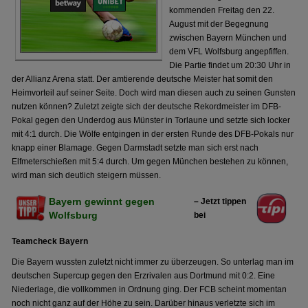
kommenden Freitag den 22.
August mit der Begegnung
zwischen Bayern München und
dem VFL Wolfsburg angepfiffen.
Die Partie findet um 20:30 Uhr in
der Allianz Arena statt. Der amtierende deutsche Meister hat somit den
Heimvorteil auf seiner Seite. Doch wird man diesen auch zu seinen Gunsten
nutzen können? Zuletzt zeigte sich der deutsche Rekordmeister im DFB-
Pokal gegen den Underdog aus Münster in Torlaune und setzte sich locker
mit 4:1 durch. Die Wölfe entgingen in der ersten Runde des DFB-Pokals nur
knapp einer Blamage. Gegen Darmstadt setzte man sich erst nach
Elfmeterschießen mit 5:4 durch. Um gegen München bestehen zu können,
wird man sich deutlich steigern müssen.
Bayern gewinnt gegen
– Jetzt tippen
Wolfsburg
bei
Teamcheck Bayern
Die Bayern wussten zuletzt nicht immer zu überzeugen. So unterlag man im
deutschen Supercup gegen den Erzrivalen aus Dortmund mit 0:2. Eine
Niederlage, die vollkommen in Ordnung ging. Der FCB scheint momentan
noch nicht ganz auf der Höhe zu sein. Darüber hinaus verletzte sich im