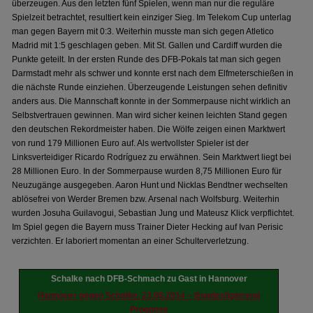
überzeugen. Aus den letzten fünf Spielen, wenn man nur die reguläre
Spielzeit betrachtet, resultiert kein einziger Sieg. Im Telekom Cup unterlag
man gegen Bayern mit 0:3. Weiterhin musste man sich gegen Atletico
Madrid mit 1:5 geschlagen geben. Mit St. Gallen und Cardiff wurden die
Punkte geteilt. In der ersten Runde des DFB-Pokals tat man sich gegen
Darmstadt mehr als schwer und konnte erst nach dem Elfmeterschießen in
die nächste Runde einziehen. Überzeugende Leistungen sehen definitiv
anders aus. Die Mannschaft konnte in der Sommerpause nicht wirklich an
Selbstvertrauen gewinnen. Man wird sicher keinen leichten Stand gegen
den deutschen Rekordmeister haben. Die Wölfe zeigen einen Marktwert
von rund 179 Millionen Euro auf. Als wertvollster Spieler ist der
Linksverteidiger Ricardo Rodríguez zu erwähnen. Sein Marktwert liegt bei
28 Millionen Euro. In der Sommerpause wurden 8,75 Millionen Euro für
Neuzugänge ausgegeben. Aaron Hunt und Nicklas Bendtner wechselten
ablösefrei von Werder Bremen bzw. Arsenal nach Wolfsburg. Weiterhin
wurden Josuha Guilavogui, Sebastian Jung und Mateusz Klick verpflichtet.
Im Spiel gegen die Bayern muss Trainer Dieter Hecking auf Ivan Perisic
verzichten. Er laboriert momentan an einer Schulterverletzung.
Schalke nach DFB-Schmach zu Gast in Hannover
Hannover gegen Schalke, 23.08.2014 – Bundesligatrend
Prognose