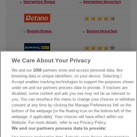
→
Interwetten Bonus
→
Interwetten besuchen
→
Betano Bonus
→
Betano besuchen
We Care About Your Privacy
→
AdmiralBet Bonus
→
AdmiralBet besuchen
We and our
1008
partners store and access personal data, like
browsing data or unique identifiers, on your device. Selecting I
Accept enables tracking technologies to support the purposes shown
under we and our partners process data to provide. If trackers are
→
Bwin Bonus
→
Bwin besuchen
disabled, some content and ads you see may not be as relevant to
you. You can resurface this menu to change your choices or withdraw
consent at any time by clicking the Manage Preferences link on the
bottom of the webpage [or the floating icon on the bottom-left of the
webpage, if applicable]. Your choices will have effect within our
Website. For more details, refer to our Privacy Policy.
We and our partners process data to provide: