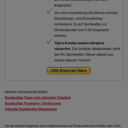
festgesetzt.
Vor einer Auszahlung des Bonus müssen
Einzahlungs- und Bonusbetrag
mindestens 3x auf Sportwetten zu
Mindestquoten von 2.00 umgesetzt
werden.
Tipico Kunden wetten übrigens
steuerfrei
. Der beliebte Wettanbieter zahlt
die 5% Sportwetten Steuer aktuell aus
seiner eigenen Tasche!
100€ Bonus bei Tipico
.
Weitere interessante Artikel:
Bundesliga Tipps vom aktuellen Spieltag
Bundesliga Prognose / Vorhersage
Aktuelle Bundesliga Wettquoten
Die genannten Angebote sind möglicherweise auf Neukunden beschränkt oder nicht