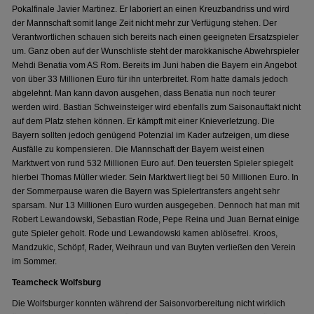
Pokalfinale Javier Martinez. Er laboriert an einen Kreuzbandriss und wird
der Mannschaft somit lange Zeit nicht mehr zur Verfügung stehen. Der
Verantwortlichen schauen sich bereits nach einen geeigneten Ersatzspieler
um. Ganz oben auf der Wunschliste steht der marokkanische Abwehrspieler
Mehdi Benatia vom AS Rom. Bereits im Juni haben die Bayern ein Angebot
von über 33 Millionen Euro für ihn unterbreitet. Rom hatte damals jedoch
abgelehnt. Man kann davon ausgehen, dass Benatia nun noch teurer
werden wird. Bastian Schweinsteiger wird ebenfalls zum Saisonauftakt nicht
auf dem Platz stehen können. Er kämpft mit einer Knieverletzung. Die
Bayern sollten jedoch genügend Potenzial im Kader aufzeigen, um diese
Ausfälle zu kompensieren. Die Mannschaft der Bayern weist einen
Marktwert von rund 532 Millionen Euro auf. Den teuersten Spieler spiegelt
hierbei Thomas Müller wieder. Sein Marktwert liegt bei 50 Millionen Euro. In
der Sommerpause waren die Bayern was Spielertransfers angeht sehr
sparsam. Nur 13 Millionen Euro wurden ausgegeben. Dennoch hat man mit
Robert Lewandowski, Sebastian Rode, Pepe Reina und Juan Bernat einige
gute Spieler geholt. Rode und Lewandowski kamen ablösefrei. Kroos,
Mandzukic, Schöpf, Rader, Weihraun und van Buyten verließen den Verein
im Sommer.
Teamcheck Wolfsburg
Die Wolfsburger konnten während der Saisonvorbereitung nicht wirklich