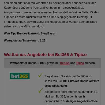
den einen oder anderen Verletzten zu beklagen aber dennoch sollte der
Kader über genügend Potenzial verfügen, um diese Ausfälle zu
kompensieren. Weiterhin hat man den Heimvorteil auf seiner Seite. Mit den
eigenen Fans im Rücken wird man einen Sieg gegen die Hecking-Elf
erringen können. Es wird sicher ein knappes Spiel werden aber am Ende
setzen sich die Münchner durch.
Wett Tipp Bundesligatrend: Sieg Bayern
Wettquote auf Interwetten: 1.25
Wettbonus-Angebote bei Bet365 & Tipico
Wettanbieter Bonus – 100€ gratis bei
Bet365
und
Tipico
sichern
Registrieren Sie sich bei Bet365 und
kassieren Sie
100 Euro als Bonus auf Ihre
erste Einzahlung
!
Sie erhalten nach Ihrer Anmeldung eine E-
Mail von Bet365, in der Ihnen Ihr
persönlicher
10-stelliger Angebots-Code