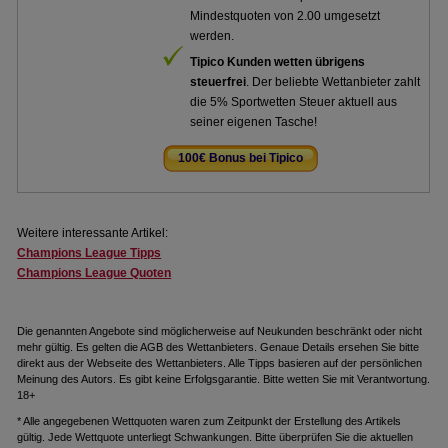
Mindestquoten von 2.00 umgesetzt
werden.
Tipico Kunden wetten übrigens
steuerfrei
. Der beliebte Wettanbieter zahlt
die 5% Sportwetten Steuer aktuell aus
seiner eigenen Tasche!
100€ Bonus bei Tipico
.
Weitere interessante Artikel:
Champions League Tipps
Champions League Quoten
Die genannten Angebote sind möglicherweise auf Neukunden beschränkt oder nicht
mehr gültig. Es gelten die AGB des Wettanbieters. Genaue Details ersehen Sie bitte
direkt aus der Webseite des Wettanbieters. Alle Tipps basieren auf der persönlichen
Meinung des Autors. Es gibt keine Erfolgsgarantie. Bitte wetten Sie mit Verantwortung.
18+
* Alle angegebenen Wettquoten waren zum Zeitpunkt der Erstellung des Artikels
gültig. Jede Wettquote unterliegt Schwankungen. Bitte überprüfen Sie die aktuellen