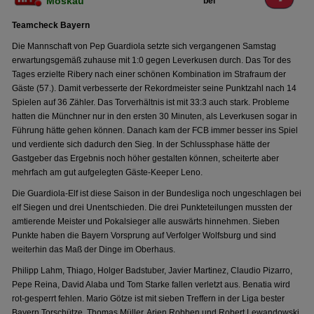
Moskau
bei
Teamcheck Bayern
Die Mannschaft von Pep Guardiola setzte sich vergangenen Samstag
erwartungsgemäß zuhause mit 1:0 gegen Leverkusen durch. Das Tor des
Tages erzielte Ribery nach einer schönen Kombination im Strafraum der
Gäste (57.). Damit verbesserte der Rekordmeister seine Punktzahl nach 14
Spielen auf 36 Zähler. Das Torverhältnis ist mit 33:3 auch stark. Probleme
hatten die Münchner nur in den ersten 30 Minuten, als Leverkusen sogar in
Führung hätte gehen können. Danach kam der FCB immer besser ins Spiel
und verdiente sich dadurch den Sieg. In der Schlussphase hätte der
Gastgeber das Ergebnis noch höher gestalten können, scheiterte aber
mehrfach am gut aufgelegten Gäste-Keeper Leno.
Die Guardiola-Elf ist diese Saison in der Bundesliga noch ungeschlagen bei
elf Siegen und drei Unentschieden. Die drei Punkteteilungen mussten der
amtierende Meister und Pokalsieger alle auswärts hinnehmen. Sieben
Punkte haben die Bayern Vorsprung auf Verfolger Wolfsburg und sind
weiterhin das Maß der Dinge im Oberhaus.
Philipp Lahm, Thiago, Holger Badstuber, Javier Martinez, Claudio Pizarro,
Pepe Reina, David Alaba und Tom Starke fallen verletzt aus. Benatia wird
rot-gesperrt fehlen. Mario Götze ist mit sieben Treffern in der Liga bester
Bayern Torschütze. Thomas Müller, Arjen Robben und Robert Lewandowski