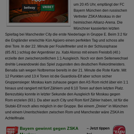
um 20:45 Uhr, empfängt der FC
Bayern München den russischen
Vertreter ZSKA Moskau in der
heimischen Allianz-Arena. Die
Münchner kassierten letzten
Spieltag bei Manchester City die erste Niederlage in Gruppe E. Beim 3:2 für
die Engländer erwischte Kün Agüero einen perfekten Tag und schoss alle
drei Tore. In der 22. Minute per Foulelfmeter und in der Schlussphase
(85./91.) schlug der Argentinier zu. Xabi Alonso mit einem Freistoß (40.)
erzielte den zwischenzeitlichen 1:1 Ausgleich. Noch vor dem Seitenwechsel
drehte Lewandowski das Spiel zugunsten des deutschen Rekordmeisters.
Benatia sah wegen Notbremse bereits in der 21. Minute die Rote Karte. Mit
12 Punkten und 13:4 Toren ist die Guardiola-Elf aber schon sicher
Gruppensieger. Moskau kam zuhause gegen den AS Rom nicht über ein 1:1
hinaus und rangiert mit fünf Zählern und 6:10 Toren auf dem letzten Platz.
Berezutskiy konnte in letzter Sekunde den Ausgleich für Moskau gegen
Rom erzielen (93.). Da aber auch City und Rom fünf Zähler haben, ist für die
Slutski-Elf noch alles möglich in der Gruppe. Bei einem „Dreier“ in München
und einem Unentschieden zwischen Rom und Manchester wäre ZSKA im
Achtelfinale.
Bayern gewinnt gegen ZSKA
– Jetzt tippen