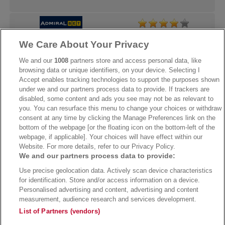
We Care About Your Privacy
→
AdmiralBet Bonus
→
AdmiralBet besuchen
We and our
1008
partners store and access personal data, like
browsing data or unique identifiers, on your device. Selecting I
Accept enables tracking technologies to support the purposes shown
under we and our partners process data to provide. If trackers are
→
Bwin Bonus
→
Bwin besuchen
disabled, some content and ads you see may not be as relevant to
you. You can resurface this menu to change your choices or withdraw
consent at any time by clicking the Manage Preferences link on the
bottom of the webpage [or the floating icon on the bottom-left of the
webpage, if applicable]. Your choices will have effect within our
Website. For more details, refer to our Privacy Policy.
We and our partners process data to provide:
Use precise geolocation data. Actively scan device characteristics
for identification. Store and/or access information on a device.
Personalised advertising and content, advertising and content
measurement, audience research and services development.
Suchtrisiken, Glücksspiel kann süchtig machen - Hilfe finden Sie auf
buwei.de
List of Partners (vendors)
Alle Anbieter auf dieser Webseite sind offiziell in Deutschland
lizenziert
und
werden von der
Gemeinsamen Glücksspielbehörde der Länder
reguliert