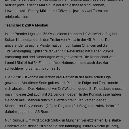
netzten jeweils sechs Mal ein. In der Königsklasse sind Robben,
Lewandowski, Ribery, Müller und Götze mit jeweils zwei Toren am
erfolgreichsten.
Teamcheck ZSKA Moskau
In der Premier Liga kam ZSKA zu einem knappen 1:0 Auswärtserfolg bei
Kuban Krasnodar durch den Treffer von Musa in der 45. Minute. Der
amtierende russische Meister hat dennoch kaum Chancen auf die
Titelverteidigung. Spitzenreiter Zenit St. Petersburg hat sieben Punkte
Vorsprung und drei Niederlagen weniger kassiert. Die Mannschaft von
Leonid Slutski hat 34 Zähler auf der Habenseite und auch das klar
schlechtere Torverhältnis von 38:16.
Die Slutski-Elf konnte die letzten drei Partien in der heimischen Liga
gewinnen. Vor dieser Serie gab es drei Pleiten in Folge und Zenit konnte
sich absetzen. Das Heimspiel vor fünf Wochen gegen St. Petersburg musste
man in dieser Zeit auch mit 0:1 verloren geben. In der Königsklasse haben
sie noch alle Chancen durch die letzten drei guten Partien gegen
Manchester City zuhause (2:2), in England (2:1 Sieg) und zuletzt beim 1:1
daheim gegen den AS Rom.
Nur Rasmus Elm wird Coach Slutski in München verletzt fehlen. Die starke
Offensive der Russen ist diese Saison torhungrig. Bibras Natcho (8 Tore),