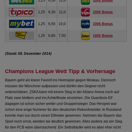
1,25
6,50
11,0
100€ Bonus
1,25
6,30
11,0
100€ Bonus
1,25
6,50
10,0
100€ Bonus
1,25
6,80
7,50
100€ Bonus
(Stand: 08. Dezember 2014)
Champions League Wett Tipp & Vorhersage
Bayern geht als klarer Favorit ins Heimspiel gegen Moskau. Dennoch
müssen die Münchner aufpassen und dürfen den Gegner nicht
unterschätzen. ZSKA kann mit einem Sieg in der Allianz-Arena noch auf
Platz zwei klettern und ins Achtelfinale einziehen. Die Guardiola-Elf
dagegen ist schon sicher weiter und Gruppensieger. Das Hinspiel war
schon eine enge Nummer für den deutschen Rekordmeister. In Russland
konnte man nur durch einen Elfmeter gewinnen. Nehmen die Bayern das
Spiel noch ernst, werden sie deutlich gewinnen. Alles andere als ein Sieg
für den FCB wäre überraschend. Ein Selbstläufer wird es aber eher nicht