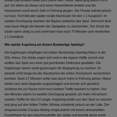
sollten das profane Mittel zum Zweck sein. Diese Taktik ging jedoch nicht
auf. Vor allem als Neuer sich einen Abwehrfehler leistete und die
Hausherren somit durch Süle in Führung gingen. Die Freude währte jedoch
nur kurz. Fünf Minuten später sorgte Mandzukic für den 1:1 Ausgleich. Im
zweiten Durchgang machten die Bayern weiterhin das Spiel. Dennoch fand
man kaum Wege die Abwehr der Gastgeber zu überwinden. Der Druck der
Gäste nahm stetig zu und somit kam man nach 75 Minuten zum verdienten
2:1 Endstand.
Wie spielte Augsburg am letzten Bundesliga Spieltag?
Die Augsburger empfingen am letzten Bundesliga Spieltag Mainz in der
SGL-Arena. Die Gäste zogen sich weit in die eigene Hälfte zurück und
wollten das Spiel aus einer gut geordneten Defensive gestalten. Die
Augsburger waren somit gezwungen die Begegnung zu machen. Es
dauerte nicht lange bis die Hausherren die ersten Torchancen verzeichnen
konnten. Nach 27 Minuten sollte man durch Hahn in Führung gehen. Mainz
wirkte nach dem Gegentor angeschlagen und konnte sich glücklich
schätzen bis zur Pause nicht noch weitere Treffer kassiert zu haben. Nur
vier Minuten waren im zweiten Durchgang gespielt, als Hahn mit seinem
zweiten Treffer für das 2:0 sorgte. Augsburg wollte nun den Sack zu machen
und ging auf den dritten Treffer. Altintop scheiterte jedoch an der Latte. Der
eingewechselte Choupo-Moting sorgte jedoch mit einem verwandelten
Foulelfmeter für den Anschlusstreffer der Gäste und brachte diese somit