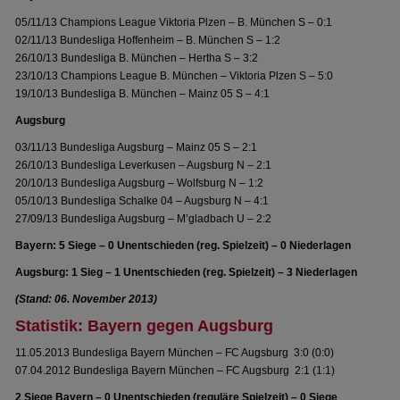
05/11/13 Champions League Viktoria Plzen – B. München S – 0:1
02/11/13 Bundesliga Hoffenheim – B. München S – 1:2
26/10/13 Bundesliga B. München – Hertha S – 3:2
23/10/13 Champions League B. München – Viktoria Plzen S – 5:0
19/10/13 Bundesliga B. München – Mainz 05 S – 4:1
Augsburg
03/11/13 Bundesliga Augsburg – Mainz 05 S – 2:1
26/10/13 Bundesliga Leverkusen – Augsburg N – 2:1
20/10/13 Bundesliga Augsburg – Wolfsburg N – 1:2
05/10/13 Bundesliga Schalke 04 – Augsburg N – 4:1
27/09/13 Bundesliga Augsburg – M’gladbach U – 2:2
Bayern: 5 Siege – 0 Unentschieden (reg. Spielzeit) – 0 Niederlagen
Augsburg: 1 Sieg – 1 Unentschieden (reg. Spielzeit) – 3 Niederlagen
(Stand: 06. November 2013)
Statistik: Bayern gegen Augsburg
11.05.2013 Bundesliga Bayern München – FC Augsburg 3:0 (0:0)
07.04.2012 Bundesliga Bayern München – FC Augsburg 2:1 (1:1)
2 Siege Bayern – 0 Unentschieden (reguläre Spielzeit) – 0 Siege