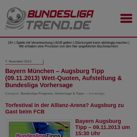
18+ | Spiele mit Verantwortung | AGB gelten | Glücksspiel kann abhängig machen |
Wir erhalten eine Provision von den hier angeführten Buchmachern
7. November 2013
Bayern München – Augsburg Tipp
(09.11.2013) Wett-Quoten, Aufstellung &
Bundesliga Vorhersage
Kategorie:
Bundesliga Prognose, Vorhersage & Tipps
— bundesliga
Torfestival in der Allianz-Arena? Augsburg zu
Gast beim FCB
Bayern Augsburg
Tipp – 09.11.2013 um
15:30 Uhr