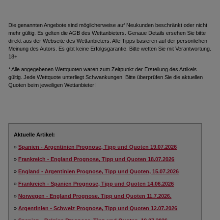
Die genannten Angebote sind möglicherweise auf Neukunden beschränkt oder nicht
mehr gültig. Es gelten die AGB des Wettanbieters. Genaue Details ersehen Sie bitte
direkt aus der Webseite des Wettanbieters. Alle Tipps basieren auf der persönlichen
Meinung des Autors. Es gibt keine Erfolgsgarantie. Bitte wetten Sie mit Verantwortung.
18+
* Alle angegebenen Wettquoten waren zum Zeitpunkt der Erstellung des Artikels
gültig. Jede Wettquote unterliegt Schwankungen. Bitte überprüfen Sie die aktuellen
Quoten beim jeweiligen Wettanbieter!
Aktuelle Artikel:
»
Spanien - Argentinien Prognose, Tipp und Quoten 19.07.2026
»
Frankreich - England Prognose, Tipp und Quoten 18.07.2026
»
England - Argentinien Prognose, Tipp und Quoten, 15.07.2026
»
Frankreich - Spanien Prognose, Tipp und Quoten 14.06.2026
»
Norwegen - England Prognose, Tipp und Quoten 11.7.2026.
»
Argentinien - Schweiz Prognose, Tipp und Quoten 12.07.2026