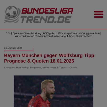
18+ | Spiele mit Verantwortung | AGB gelten | Glücksspiel kann abhängig machen |
Wir erhalten eine Provision von den hier angeführten Buchmachern
16. Januar 2025
Bayern München gegen Wolfsburg Tipp
Prognose & Quoten 18.01.2025
Kategorie:
Bundesliga Prognose, Vorhersage & Tipps
— Charlie