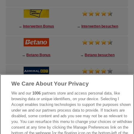
→
Interwetten Bonus
→
Interwetten besuchen
→
Betano Bonus
→
Betano besuchen
We Care About Your Privacy
→
AdmiralBet Bonus
→
AdmiralBet besuchen
We and our
1006
partners store and access personal data, like
browsing data or unique identifiers, on your device. Selecting I
Accept enables tracking technologies to support the purposes shown
under we and our partners process data to provide. If trackers are
→
Bwin Bonus
→
Bwin besuchen
disabled, some content and ads you see may not be as relevant to
you. You can resurface this menu to change your choices or withdraw
consent at any time by clicking the Manage Preferences link on the
bottom of the webpage [or the floating icon on the bottom-left of the