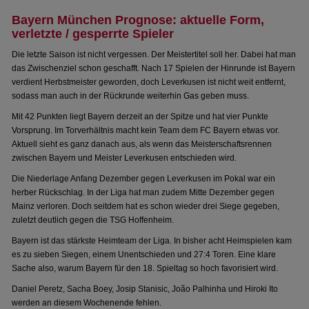
Bayern München Prognose: aktuelle Form,
verletzte / gesperrte Spieler
Die letzte Saison ist nicht vergessen. Der Meistertitel soll her. Dabei hat man
das Zwischenziel schon geschafft. Nach 17 Spielen der Hinrunde ist Bayern
verdient Herbstmeister geworden, doch Leverkusen ist nicht weit entfernt,
sodass man auch in der Rückrunde weiterhin Gas geben muss.
Mit 42 Punkten liegt Bayern derzeit an der Spitze und hat vier Punkte
Vorsprung. Im Torverhältnis macht kein Team dem FC Bayern etwas vor.
Aktuell sieht es ganz danach aus, als wenn das Meisterschaftsrennen
zwischen Bayern und Meister Leverkusen entschieden wird.
Die Niederlage Anfang Dezember gegen Leverkusen im Pokal war ein
herber Rückschlag. In der Liga hat man zudem Mitte Dezember gegen
Mainz verloren. Doch seitdem hat es schon wieder drei Siege gegeben,
zuletzt deutlich gegen die TSG Hoffenheim.
Bayern ist das stärkste Heimteam der Liga. In bisher acht Heimspielen kam
es zu sieben Siegen, einem Unentschieden und 27:4 Toren. Eine klare
Sache also, warum Bayern für den 18. Spieltag so hoch favorisiert wird.
Daniel Peretz, Sacha Boey, Josip Stanisic, João Palhinha und Hiroki Ito
werden an diesem Wochenende fehlen.