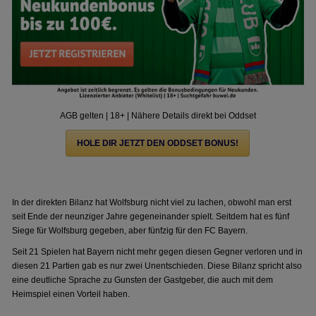
AGB gelten | 18+ | Nähere Details direkt bei Oddset
HOLE DIR JETZT DEN ODDSET BONUS!
In der direkten Bilanz hat Wolfsburg nicht viel zu lachen, obwohl man erst
seit Ende der neunziger Jahre gegeneinander spielt. Seitdem hat es fünf
Siege für Wolfsburg gegeben, aber fünfzig für den FC Bayern.
Seit 21 Spielen hat Bayern nicht mehr gegen diesen Gegner verloren und in
diesen 21 Partien gab es nur zwei Unentschieden. Diese Bilanz spricht also
eine deutliche Sprache zu Gunsten der Gastgeber, die auch mit dem
Heimspiel einen Vorteil haben.