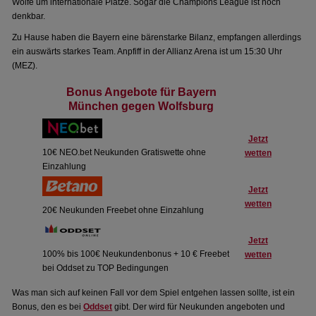
Wölfe um internationale Plätze. Sogar die Champions League ist noch
denkbar.
Zu Hause haben die Bayern eine bärenstarke Bilanz, empfangen allerdings
ein auswärts starkes Team. Anpfiff in der Allianz Arena ist um 15:30 Uhr
(MEZ).
Bonus Angebote für Bayern
München gegen Wolfsburg
Jetzt
10€ NEO.bet Neukunden Gratiswette ohne
wetten
Einzahlung
Jetzt
wetten
20€ Neukunden Freebet ohne Einzahlung
Jetzt
100% bis 100€ Neukundenbonus + 10 € Freebet
wetten
bei Oddset zu TOP Bedingungen
Was man sich auf keinen Fall vor dem Spiel entgehen lassen sollte, ist ein
Bonus, den es bei
Oddset
gibt. Der wird für Neukunden angeboten und