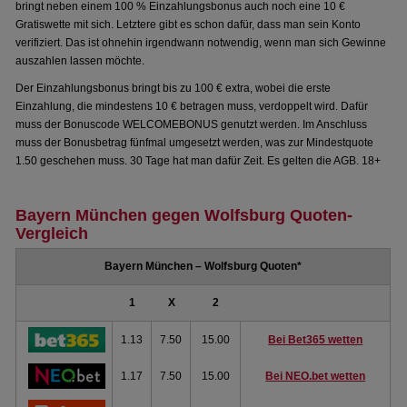
bringt neben einem 100 % Einzahlungsbonus auch noch eine 10 €
Gratiswette mit sich. Letztere gibt es schon dafür, dass man sein Konto
verifiziert. Das ist ohnehin irgendwann notwendig, wenn man sich Gewinne
auszahlen lassen möchte.
Der Einzahlungsbonus bringt bis zu 100 € extra, wobei die erste
Einzahlung, die mindestens 10 € betragen muss, verdoppelt wird. Dafür
muss der Bonuscode WELCOMEBONUS genutzt werden. Im Anschluss
muss der Bonusbetrag fünfmal umgesetzt werden, was zur Mindestquote
1.50 geschehen muss. 30 Tage hat man dafür Zeit. Es gelten die AGB. 18+
Bayern München gegen Wolfsburg Quoten-
Vergleich
Bayern München – Wolfsburg Quoten*
1
X
2
1.13
7.50
15.00
Bei Bet365 wetten
1.17
7.50
15.00
Bei NEO.bet wetten