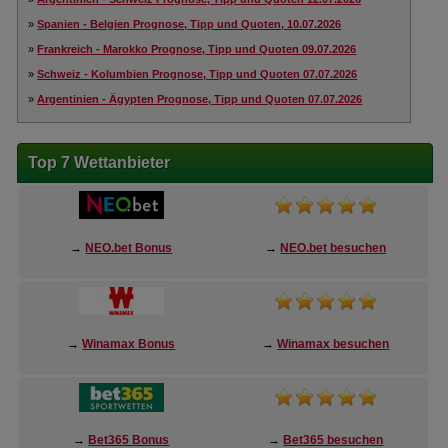
»
Spanien - Belgien Prognose, Tipp und Quoten, 10.07.2026
»
Frankreich - Marokko Prognose, Tipp und Quoten 09.07.2026
»
Schweiz - Kolumbien Prognose, Tipp und Quoten 07.07.2026
»
Argentinien - Ägypten Prognose, Tipp und Quoten 07.07.2026
Top 7 Wettanbieter
→
NEO.bet Bonus
→
NEO.bet besuchen
→
Winamax Bonus
→
Winamax besuchen
→
Bet365 Bonus
→
Bet365 besuchen