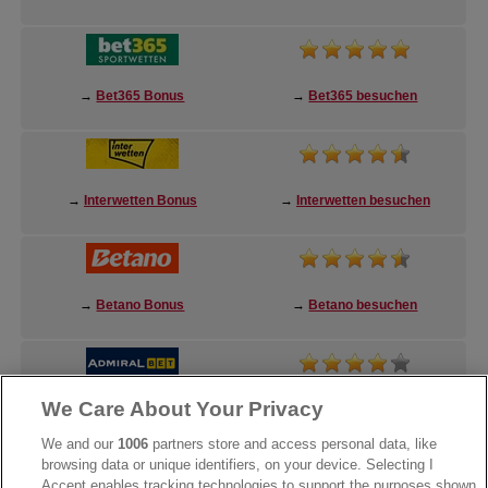
→
Bet365 Bonus
→
Bet365 besuchen
→
Interwetten Bonus
→
Interwetten besuchen
→
Betano Bonus
→
Betano besuchen
We Care About Your Privacy
→
AdmiralBet Bonus
→
AdmiralBet besuchen
We and our
1006
partners store and access personal data, like
browsing data or unique identifiers, on your device. Selecting I
Accept enables tracking technologies to support the purposes shown