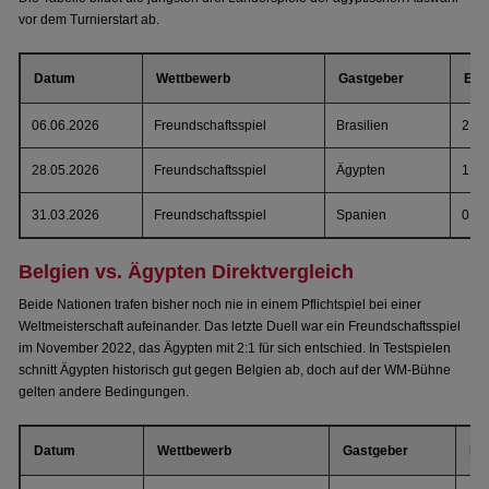
vor dem Turnierstart ab.
Datum
Wettbewerb
Gastgeber
Erg
06.06.2026
Freundschaftsspiel
Brasilien
2:1
28.05.2026
Freundschaftsspiel
Ägypten
1:0
31.03.2026
Freundschaftsspiel
Spanien
0:0
Belgien vs. Ägypten Direktvergleich
Beide Nationen trafen bisher noch nie in einem Pflichtspiel bei einer
Weltmeisterschaft aufeinander. Das letzte Duell war ein Freundschaftsspiel
im November 2022, das Ägypten mit 2:1 für sich entschied. In Testspielen
schnitt Ägypten historisch gut gegen Belgien ab, doch auf der WM-Bühne
gelten andere Bedingungen.
Datum
Wettbewerb
Gastgeber
Er