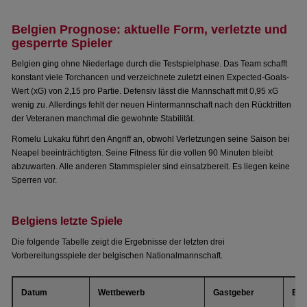
Belgien Prognose: aktuelle Form, verletzte und
gesperrte Spieler
Belgien ging ohne Niederlage durch die Testspielphase. Das Team schafft
konstant viele Torchancen und verzeichnete zuletzt einen Expected-Goals-
Wert (xG) von 2,15 pro Partie. Defensiv lässt die Mannschaft mit 0,95 xG
wenig zu. Allerdings fehlt der neuen Hintermannschaft nach den Rücktritten
der Veteranen manchmal die gewohnte Stabilität.
Romelu Lukaku führt den Angriff an, obwohl Verletzungen seine Saison bei
Neapel beeinträchtigten. Seine Fitness für die vollen 90 Minuten bleibt
abzuwarten. Alle anderen Stammspieler sind einsatzbereit. Es liegen keine
Sperren vor.
Belgiens letzte Spiele
Die folgende Tabelle zeigt die Ergebnisse der letzten drei
Vorbereitungsspiele der belgischen Nationalmannschaft.
Datum
Wettbewerb
Gastgeber
Erg