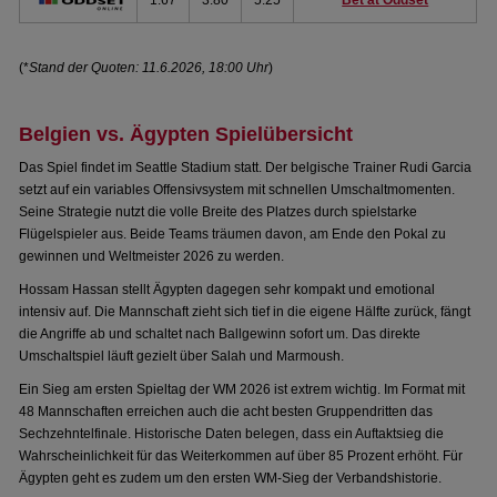
1.67
3.80
5.25
Bet at Oddset
(*
Stand der Quoten: 11.6.2026, 18:00 Uhr
)
Belgien vs. Ägypten Spielübersicht
Das Spiel findet im Seattle Stadium statt. Der belgische Trainer Rudi Garcia
setzt auf ein variables Offensivsystem mit schnellen Umschaltmomenten.
Seine Strategie nutzt die volle Breite des Platzes durch spielstarke
Flügelspieler aus. Beide Teams träumen davon, am Ende den Pokal zu
gewinnen und Weltmeister 2026 zu werden.
Hossam Hassan stellt Ägypten dagegen sehr kompakt und emotional
intensiv auf. Die Mannschaft zieht sich tief in die eigene Hälfte zurück, fängt
die Angriffe ab und schaltet nach Ballgewinn sofort um. Das direkte
Umschaltspiel läuft gezielt über Salah und Marmoush.
Ein Sieg am ersten Spieltag der WM 2026 ist extrem wichtig. Im Format mit
48 Mannschaften erreichen auch die acht besten Gruppendritten das
Sechzehntelfinale. Historische Daten belegen, dass ein Auftaktsieg die
Wahrscheinlichkeit für das Weiterkommen auf über 85 Prozent erhöht. Für
Ägypten geht es zudem um den ersten WM-Sieg der Verbandshistorie.