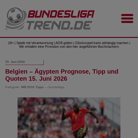
18+ | Spiele mit Verantwortung | AGB gelten | Glücksspiel kann abhängig machen |
Wir erhalten eine Provision von den hier angeführten Buchmachern
15. Juni 2026
Belgien – Ägypten Prognose, Tipp und
Quoten 15. Juni 2026
Kategorie:
WM 2026 Tipps
— bundesliga