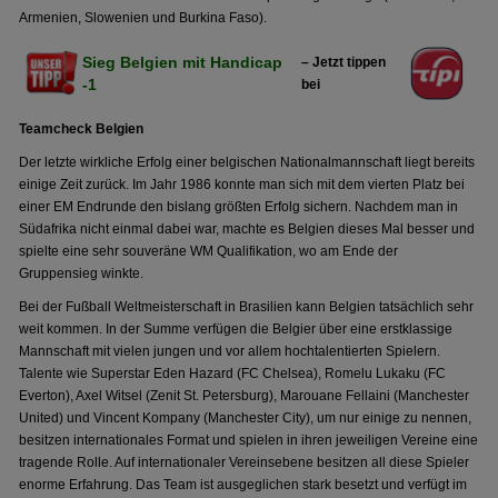
Armenien, Slowenien und Burkina Faso).
Sieg Belgien mit Handicap
– Jetzt tippen
-1
bei
Teamcheck Belgien
Der letzte wirkliche Erfolg einer belgischen Nationalmannschaft liegt bereits
einige Zeit zurück. Im Jahr 1986 konnte man sich mit dem vierten Platz bei
einer EM Endrunde den bislang größten Erfolg sichern. Nachdem man in
Südafrika nicht einmal dabei war, machte es Belgien dieses Mal besser und
spielte eine sehr souveräne WM Qualifikation, wo am Ende der
Gruppensieg winkte.
Bei der Fußball Weltmeisterschaft in Brasilien kann Belgien tatsächlich sehr
weit kommen. In der Summe verfügen die Belgier über eine erstklassige
Mannschaft mit vielen jungen und vor allem hochtalentierten Spielern.
Talente wie Superstar Eden Hazard (FC Chelsea), Romelu Lukaku (FC
Everton), Axel Witsel (Zenit St. Petersburg), Marouane Fellaini (Manchester
United) und Vincent Kompany (Manchester City), um nur einige zu nennen,
besitzen internationales Format und spielen in ihren jeweiligen Vereine eine
tragende Rolle. Auf internationaler Vereinsebene besitzen all diese Spieler
enorme Erfahrung. Das Team ist ausgeglichen stark besetzt und verfügt im