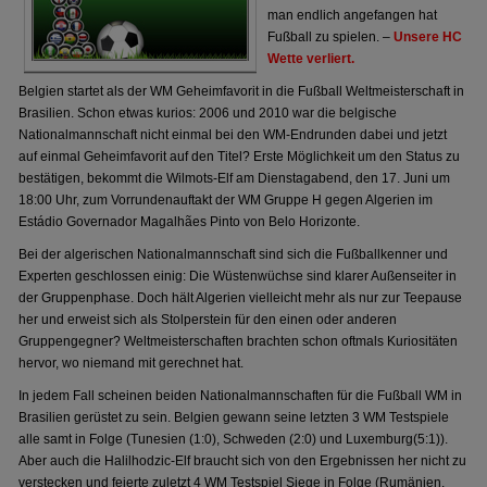
man endlich angefangen hat
Fußball zu spielen. –
Unsere HC
Wette verliert.
Belgien startet als der WM Geheimfavorit in die Fußball Weltmeisterschaft in
Brasilien. Schon etwas kurios: 2006 und 2010 war die belgische
Nationalmannschaft nicht einmal bei den WM-Endrunden dabei und jetzt
auf einmal Geheimfavorit auf den Titel? Erste Möglichkeit um den Status zu
bestätigen, bekommt die Wilmots-Elf am Dienstagabend, den 17. Juni um
18:00 Uhr, zum Vorrundenauftakt der WM Gruppe H gegen Algerien im
Estádio Governador Magalhães Pinto von Belo Horizonte.
Bei der algerischen Nationalmannschaft sind sich die Fußballkenner und
Experten geschlossen einig: Die Wüstenwüchse sind klarer Außenseiter in
der Gruppenphase. Doch hält Algerien vielleicht mehr als nur zur Teepause
her und erweist sich als Stolperstein für den einen oder anderen
Gruppengegner? Weltmeisterschaften brachten schon oftmals Kuriositäten
hervor, wo niemand mit gerechnet hat.
In jedem Fall scheinen beiden Nationalmannschaften für die Fußball WM in
Brasilien gerüstet zu sein. Belgien gewann seine letzten 3 WM Testspiele
alle samt in Folge (Tunesien (1:0), Schweden (2:0) und Luxemburg(5:1)).
Aber auch die Halilhodzic-Elf braucht sich von den Ergebnissen her nicht zu
verstecken und feierte zuletzt 4 WM Testspiel Siege in Folge (Rumänien,