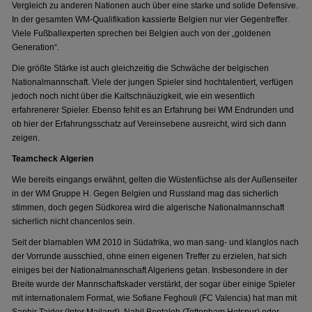
Vergleich zu anderen Nationen auch über eine starke und solide Defensive.
In der gesamten WM-Qualifikation kassierte Belgien nur vier Gegentreffer.
Viele Fußballexperten sprechen bei Belgien auch von der „goldenen
Generation“.
Die größte Stärke ist auch gleichzeitig die Schwäche der belgischen
Nationalmannschaft. Viele der jungen Spieler sind hochtalentiert, verfügen
jedoch noch nicht über die Kaltschnäuzigkeit, wie ein wesentlich
erfahrenerer Spieler. Ebenso fehlt es an Erfahrung bei WM Endrunden und
ob hier der Erfahrungsschatz auf Vereinsebene ausreicht, wird sich dann
zeigen.
Teamcheck Algerien
Wie bereits eingangs erwähnt, gelten die Wüstenfüchse als der Außenseiter
in der WM Gruppe H. Gegen Belgien und Russland mag das sicherlich
stimmen, doch gegen Südkorea wird die algerische Nationalmannschaft
sicherlich nicht chancenlos sein.
Seit der blamablen WM 2010 in Südafrika, wo man sang- und klanglos nach
der Vorrunde ausschied, ohne einen eigenen Treffer zu erzielen, hat sich
einiges bei der Nationalmannschaft Algeriens getan. Insbesondere in der
Breite wurde der Mannschaftskader verstärkt, der sogar über einige Spieler
mit internationalem Format, wie Sofiane Feghouli (FC Valencia) hat man mit