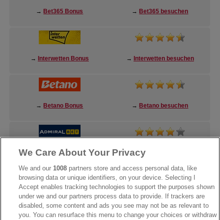
→
Bet365 Bonus
→
Bet365 besuchen
→
Interwetten Bonus
→
Interwetten besuchen
→
Betano Bonus
→
Betano besuchen
We Care About Your Privacy
→
AdmiralBet Bonus
→
AdmiralBet besuchen
We and our
1008
partners store and access personal data, like
browsing data or unique identifiers, on your device. Selecting I
Accept enables tracking technologies to support the purposes shown
under we and our partners process data to provide. If trackers are
→
Bwin Bonus
→
Bwin besuchen
disabled, some content and ads you see may not be as relevant to
you. You can resurface this menu to change your choices or withdraw