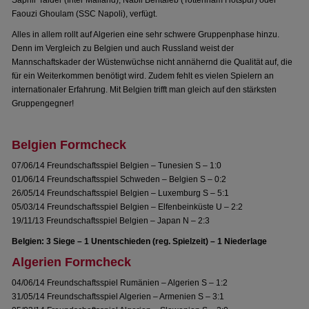
Saphir Taider (Inter Mailand), Nabil Bentaleb (Tottenham Hotspur) oder
Faouzi Ghoulam (SSC Napoli), verfügt.
Alles in allem rollt auf Algerien eine sehr schwere Gruppenphase hinzu.
Denn im Vergleich zu Belgien und auch Russland weist der
Mannschaftskader der Wüstenwüchse nicht annähernd die Qualität auf, die
für ein Weiterkommen benötigt wird. Zudem fehlt es vielen Spielern an
internationaler Erfahrung. Mit Belgien trifft man gleich auf den stärksten
Gruppengegner!
Belgien Formcheck
07/06/14 Freundschaftsspiel Belgien – Tunesien S – 1:0
01/06/14 Freundschaftsspiel Schweden – Belgien S – 0:2
26/05/14 Freundschaftsspiel Belgien – Luxemburg S – 5:1
05/03/14 Freundschaftsspiel Belgien – Elfenbeinküste U – 2:2
19/11/13 Freundschaftsspiel Belgien – Japan N – 2:3
Belgien: 3 Siege – 1 Unentschieden (reg. Spielzeit) – 1 Niederlage
Algerien Formcheck
04/06/14 Freundschaftsspiel Rumänien – Algerien S – 1:2
31/05/14 Freundschaftsspiel Algerien – Armenien S – 3:1