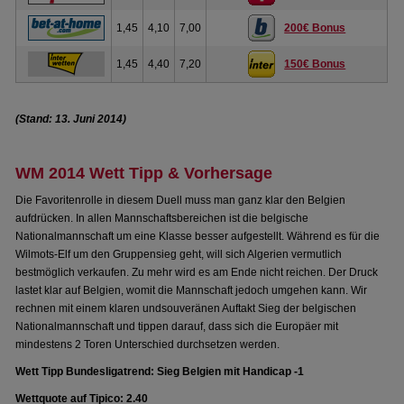
1,45
4,10
7,00
200€ Bonus
1,45
4,40
7,20
150€ Bonus
(Stand: 13. Juni 2014)
WM 2014 Wett Tipp & Vorhersage
Die Favoritenrolle in diesem Duell muss man ganz klar den Belgien
aufdrücken. In allen Mannschaftsbereichen ist die belgische
Nationalmannschaft um eine Klasse besser aufgestellt. Während es für die
Wilmots-Elf um den Gruppensieg geht, will sich Algerien vermutlich
bestmöglich verkaufen. Zu mehr wird es am Ende nicht reichen. Der Druck
lastet klar auf Belgien, womit die Mannschaft jedoch umgehen kann. Wir
rechnen mit einem klaren undsouveränen Auftakt Sieg der belgischen
Nationalmannschaft und tippen darauf, dass sich die Europäer mit
mindestens 2 Toren Unterschied durchsetzen werden.
Wett Tipp Bundesligatrend: Sieg Belgien mit Handicap -1
Wettquote auf Tipico: 2.40