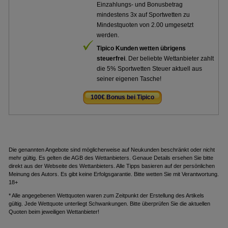
Einzahlungs- und Bonusbetrag
mindestens 3x auf Sportwetten zu
Mindestquoten von 2.00 umgesetzt
werden.
Tipico Kunden wetten übrigens
steuerfrei
. Der beliebte Wettanbieter zahlt
die 5% Sportwetten Steuer aktuell aus
seiner eigenen Tasche!
100€ Bonus bei Tipico
.
Die genannten Angebote sind möglicherweise auf Neukunden beschränkt oder nicht
mehr gültig. Es gelten die AGB des Wettanbieters. Genaue Details ersehen Sie bitte
direkt aus der Webseite des Wettanbieters. Alle Tipps basieren auf der persönlichen
Meinung des Autors. Es gibt keine Erfolgsgarantie. Bitte wetten Sie mit Verantwortung.
18+
* Alle angegebenen Wettquoten waren zum Zeitpunkt der Erstellung des Artikels
gültig. Jede Wettquote unterliegt Schwankungen. Bitte überprüfen Sie die aktuellen
Quoten beim jeweiligen Wettanbieter!