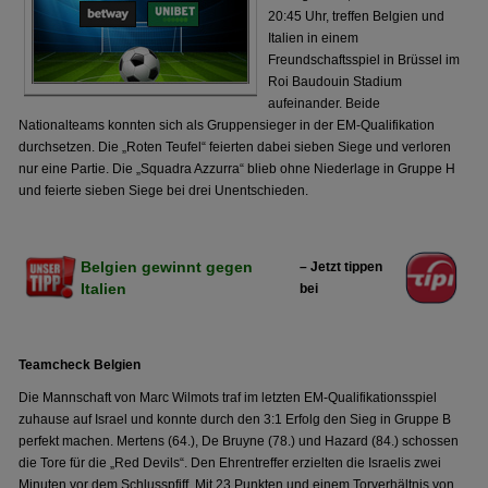
20:45 Uhr, treffen Belgien und
Italien in einem
Freundschaftsspiel in Brüssel im
Roi Baudouin Stadium
aufeinander. Beide
Nationalteams konnten sich als Gruppensieger in der EM-Qualifikation
durchsetzen. Die „Roten Teufel“ feierten dabei sieben Siege und verloren
nur eine Partie. Die „Squadra Azzurra“ blieb ohne Niederlage in Gruppe H
und feierte sieben Siege bei drei Unentschieden.
Belgien gewinnt gegen
– Jetzt tippen
Italien
bei
Teamcheck Belgien
Die Mannschaft von Marc Wilmots traf im letzten EM-Qualifikationsspiel
zuhause auf Israel und konnte durch den 3:1 Erfolg den Sieg in Gruppe B
perfekt machen. Mertens (64.), De Bruyne (78.) und Hazard (84.) schossen
die Tore für die „Red Devils“. Den Ehrentreffer erzielten die Israelis zwei
Minuten vor dem Schlusspfiff. Mit 23 Punkten und einem Torverhältnis von