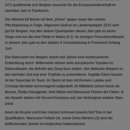
24:5 qualifizierte sich Belgien souverän für die Europameisterschaft im
nächsten Jahr in Frankreich.
Die Wilmots-Elf feierte mit dem „Dreier“ gegen Israel den vierten
Pflichtspielsieg in Folge. Allgemein läuft es im Länderspieljahr 2015 sehr
gut für Belgien. Aus den sieben Qualispielen dieses Jahr gab es sechs
Siege und nur die eine Pleite in Wales (0:1). Im einzigen Freundschaftsspiel
in diesem Jahr gab es den starken 4:3 Auswärtssieg in Frankreich Anfang
Juni.
Die Nationalelf von Belgien macht seit Jahren eine kontinuierliche
Entwicklung durch. Mittlerweile stehen viele europäische Topstars im
Nationalkader, die definitiv das Zeug dazu haben, den titellosen Belgiern in
der nächsten Zeit mal eine Trophäe zu präsentieren. Kapitän Eden Hazard
ist der Superstar im Team. Im Sturm ist man mit Romelu Lukaku und
Christian Benteke hervorragend aufgestellt. Im Mittelfeld ziehen Kevin de
Bruyne, Radja Nainggolan, Axel Witsel und Marouane Fellaini die Fäden. In
der Abwehr stehen mit Vincent Kompany und Jan Vertonghen weitere Stars
parat.
Kevin de Bruyne und Eden Hazard schossen jeweils fünf Tore in der
Qualifikation. Marouane Fellaini (4), sowie Dries Mertens (3) sind die
treffsichersten Spieler im belgischen Nationaldress.