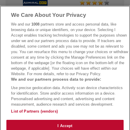
We Care About Your Privacy
→
AdmiralBet Bonus
→
AdmiralBet besuchen
We and our
1008
partners store and access personal data, like
browsing data or unique identifiers, on your device. Selecting I
Accept enables tracking technologies to support the purposes shown
under we and our partners process data to provide. If trackers are
→
Bwin Bonus
→
Bwin besuchen
disabled, some content and ads you see may not be as relevant to
you. You can resurface this menu to change your choices or withdraw
consent at any time by clicking the Manage Preferences link on the
bottom of the webpage [or the floating icon on the bottom-left of the
webpage, if applicable]. Your choices will have effect within our
Website. For more details, refer to our Privacy Policy.
We and our partners process data to provide:
Use precise geolocation data. Actively scan device characteristics
for identification. Store and/or access information on a device.
Personalised advertising and content, advertising and content
measurement, audience research and services development.
Suchtrisiken, Glücksspiel kann süchtig machen - Hilfe finden Sie auf
buwei.de
List of Partners (vendors)
Alle Anbieter auf dieser Webseite sind offiziell in Deutschland
lizenziert
und
werden von der
Gemeinsamen Glücksspielbehörde der Länder
reguliert
Copyright 2002-2026
Bundesligatrend Fussball Bundesliga Tipps
- 18+ Spiele mit
I Accept
Verantwortung!