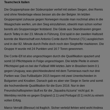
Teamcheck Italien
Die Gruppenphase der Südeuropäer verlief mit sieben Siegen, drei Remis
und ohne Niederlage etwas besser als die der Belgier. Im letzten
Gruppenspiel zuhause gegen Norwegen musste man nochmal alles in die
Waagschale werfen, um den Sieg einzufahren, obwohl man schon vorher
bereits als Gruppensieger feststand. Die Gäste aus Skandinavien gingen
durch Tettey in der 23. Minute in Führung. Erst spät in der zweiten Halbzeit
konnte die Mannschaft von Antonio Conte durch Florenzi (73.) ausgleichen
und in der 82. Minute durch Pelle doch noch den Siegtreffer markieren. Die
Gruppe H wurde mit 24 Punkten und 16:7 Toren gewonnen.
Die Conte-Elf ist also ungeschlagen durch die Qualifikation spaziert und
somit 10 Pflichtspiele in Folge ungeschlagen. Die letzte Pleite in einem
Pflichtspiel gab es bei der Fußball WM letztes Jahr in Brasilien beim 0:1
gegen Uruguay, was gleichbedeutend mit dem Turnieraus nach nur drei
Partien war. Das Fußballjahr 2015 begann mit zwei Unentschieden in
Bulgarien und Kroatien. Danach gab es aber vier Siege in Serie und somit
die hochverdiente Qualifikation für die Euro 2016. Nur in den
Freundschaftsspielen läuft es für die „Squadra Azzurra“ nicht gut. In
Wembley reichte es gegen England (1:1) und Portugal (0:1) nicht zu einem
vollen Erfolg.
Marco Verratti (Blessur) ist fraglich. Sicher verletzt fehlen wird wohl Andrea