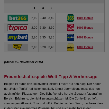
1
X
2
2,10
3,40
3,40
100€ Bonus
2,20
3,30
3,30
100€ Bonus
2,20
3,35
3,25
100€ Bonus
2,10
3,20
3,40
100€ Bonus
(Stand: 09. November 2015)
Freundschaftsspiele Wett Tipp & Vorhersage
Belgien ist durch den Heimvorteil leichter Favorit auf den Sieg. Der Kader
der „Roten Teufel“ hat Italien qualitativ längst überholt und muss das nun
auch auf den Platz zeigen. Deutliche Vorteile hat die „Squadra Azzurra“ im
Bereich Erfahrung, die nicht zu unterschätzen ist. Die Conte-Elf schießt
standesgemäß wenig Tore und trifft in Belgien auf ein Team, das besonders
in der Offensive enormes Potenzial hat und auch mehr Tore in der