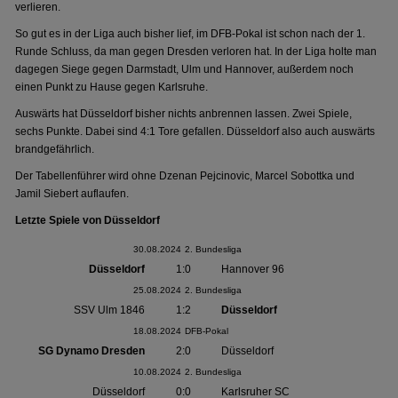
verlieren.
So gut es in der Liga auch bisher lief, im DFB-Pokal ist schon nach der 1.
Runde Schluss, da man gegen Dresden verloren hat. In der Liga holte man
dagegen Siege gegen Darmstadt, Ulm und Hannover, außerdem noch
einen Punkt zu Hause gegen Karlsruhe.
Auswärts hat Düsseldorf bisher nichts anbrennen lassen. Zwei Spiele,
sechs Punkte. Dabei sind 4:1 Tore gefallen. Düsseldorf also auch auswärts
brandgefährlich.
Der Tabellenführer wird ohne Dzenan Pejcinovic, Marcel Sobottka und
Jamil Siebert auflaufen.
Letzte Spiele von Düsseldorf
30.08.2024
2. Bundesliga
Düsseldorf
1:0
Hannover 96
25.08.2024
2. Bundesliga
SSV Ulm 1846
1:2
Düsseldorf
18.08.2024
DFB-Pokal
SG Dynamo Dresden
2:0
Düsseldorf
10.08.2024
2. Bundesliga
Düsseldorf
0:0
Karlsruher SC