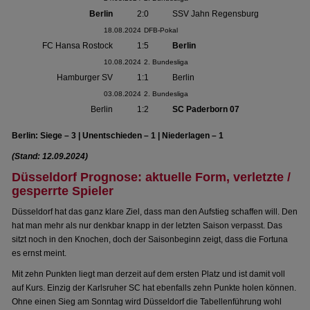
Berlin
2:0
SSV Jahn Regensburg
18.08.2024
DFB-Pokal
FC Hansa Rostock
1:5
Berlin
10.08.2024
2. Bundesliga
Hamburger SV
1:1
Berlin
03.08.2024
2. Bundesliga
Berlin
1:2
SC Paderborn 07
Berlin: Siege – 3 | Unentschieden – 1 | Niederlagen – 1
(Stand: 12.09.2024)
Düsseldorf Prognose: aktuelle Form, verletzte /
gesperrte Spieler
Düsseldorf hat das ganz klare Ziel, dass man den Aufstieg schaffen will. Den
hat man mehr als nur denkbar knapp in der letzten Saison verpasst. Das
sitzt noch in den Knochen, doch der Saisonbeginn zeigt, dass die Fortuna
es ernst meint.
Mit zehn Punkten liegt man derzeit auf dem ersten Platz und ist damit voll
auf Kurs. Einzig der Karlsruher SC hat ebenfalls zehn Punkte holen können.
Ohne einen Sieg am Sonntag wird Düsseldorf die Tabellenführung wohl