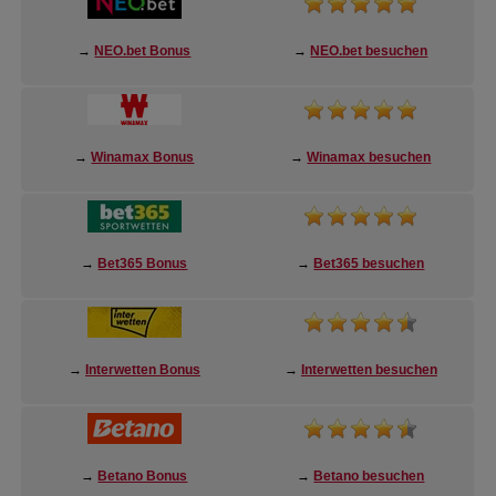
→
NEO.bet Bonus
→
NEO.bet besuchen
→
Winamax Bonus
→
Winamax besuchen
→
Bet365 Bonus
→
Bet365 besuchen
→
Interwetten Bonus
→
Interwetten besuchen
→
Betano Bonus
→
Betano besuchen