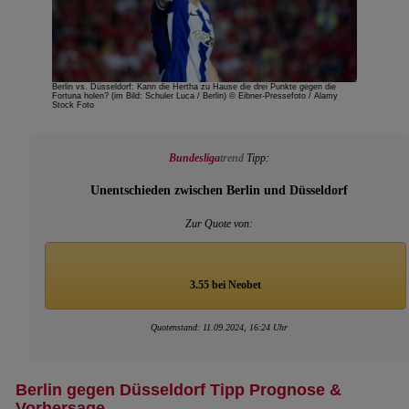
Berlin vs. Düsseldorf: Kann die Hertha zu Hause die drei Punkte gegen die
Fortuna holen? (im Bild: Schuler Luca / Berlin) © Eibner-Pressefoto / Alamy
Stock Foto
Bundesliga
trend
Tipp:
Unentschieden zwischen Berlin und Düsseldorf
Zur Quote von:
3.55 bei Neobet
Quotenstand: 11.09.2024, 16:24 Uhr
Berlin gegen Düsseldorf Tipp Prognose &
Vorhersage