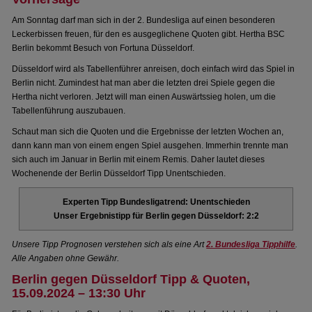
Am Sonntag darf man sich in der 2. Bundesliga auf einen besonderen
Leckerbissen freuen, für den es ausgeglichene Quoten gibt. Hertha BSC
Berlin bekommt Besuch von Fortuna Düsseldorf.
Düsseldorf wird als Tabellenführer anreisen, doch einfach wird das Spiel in
Berlin nicht. Zumindest hat man aber die letzten drei Spiele gegen die
Hertha nicht verloren. Jetzt will man einen Auswärtssieg holen, um die
Tabellenführung auszubauen.
Schaut man sich die Quoten und die Ergebnisse der letzten Wochen an,
dann kann man von einem engen Spiel ausgehen. Immerhin trennte man
sich auch im Januar in Berlin mit einem Remis. Daher lautet dieses
Wochenende der Berlin Düsseldorf Tipp Unentschieden.
Experten Tipp Bundesligatrend: Unentschieden
Unser Ergebnistipp für Berlin gegen Düsseldorf: 2:2
Unsere Tipp Prognosen verstehen sich als eine Art
2. Bundesliga Tipphilfe
.
Alle Angaben ohne Gewähr.
Berlin gegen Düsseldorf Tipp & Quoten,
15.09.2024 – 13:30 Uhr