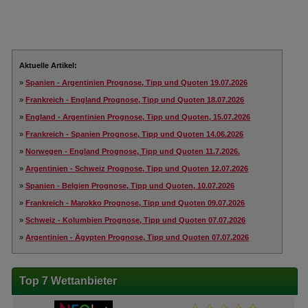
Aktuelle Artikel:
»
Spanien - Argentinien Prognose, Tipp und Quoten 19.07.2026
»
Frankreich - England Prognose, Tipp und Quoten 18.07.2026
»
England - Argentinien Prognose, Tipp und Quoten, 15.07.2026
»
Frankreich - Spanien Prognose, Tipp und Quoten 14.06.2026
»
Norwegen - England Prognose, Tipp und Quoten 11.7.2026.
»
Argentinien - Schweiz Prognose, Tipp und Quoten 12.07.2026
»
Spanien - Belgien Prognose, Tipp und Quoten, 10.07.2026
»
Frankreich - Marokko Prognose, Tipp und Quoten 09.07.2026
»
Schweiz - Kolumbien Prognose, Tipp und Quoten 07.07.2026
»
Argentinien - Ägypten Prognose, Tipp und Quoten 07.07.2026
Top 7 Wettanbieter