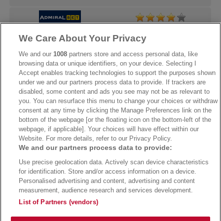
We Care About Your Privacy
→
AdmiralBet Bonus
→
AdmiralBet besuchen
We and our
1008
partners store and access personal data, like
browsing data or unique identifiers, on your device. Selecting I
Accept enables tracking technologies to support the purposes shown
under we and our partners process data to provide. If trackers are
→
Bwin Bonus
→
Bwin besuchen
disabled, some content and ads you see may not be as relevant to
you. You can resurface this menu to change your choices or withdraw
consent at any time by clicking the Manage Preferences link on the
bottom of the webpage [or the floating icon on the bottom-left of the
webpage, if applicable]. Your choices will have effect within our
Website. For more details, refer to our Privacy Policy.
We and our partners process data to provide:
Use precise geolocation data. Actively scan device characteristics
for identification. Store and/or access information on a device.
Personalised advertising and content, advertising and content
measurement, audience research and services development.
Suchtrisiken, Glücksspiel kann süchtig machen - Hilfe finden Sie auf
buwei.de
List of Partners (vendors)
Alle Anbieter auf dieser Webseite sind offiziell in Deutschland
lizenziert
und
werden von der
Gemeinsamen Glücksspielbehörde der Länder
reguliert