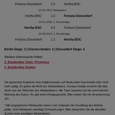
Fortuna Düsseldorf
2:2
Hertha BSC
10.05.2012
Relegation
Hertha BSC
1:2
Fortuna Düsseldorf
23.01.2011
2. Bundesliga
Hertha BSC
4:2
Fortuna Düsseldorf
30.08.2010
2. Bundesliga
Fortuna Düsseldorf
1:2
Hertha BSC
Berlin Siege: 3 | Unentschieden: 3 | Düsseldorf Siege: 4
Weitere interessante Artikel:
2. Bundesliga Tipps / Prognose
2. Bundesliga Quoten
Die genannten Angebote sind möglicherweise auf Neukunden beschränkt oder nicht
mehr gültig. Es gelten die AGB des Wettanbieters. Genaue Details ersehen Sie bitte
direkt aus der Webseite des Wettanbieters. Alle Tipps basieren auf der persönlichen
Meinung des Autors. Es gibt keine Erfolgsgarantie. Bitte wetten Sie mit Verantwortung.
18+
* Alle angegebenen Wettquoten waren zum Zeitpunkt der Erstellung des Artikels
gültig. Jede Wettquote unterliegt Schwankungen. Bitte überprüfen Sie die aktuellen
Quoten beim jeweiligen Wettanbieter!