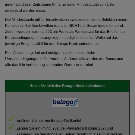
innerhalb dieser Zeitspanne 6-mal zu einer Mindestquote von 1,95
umgesetzt werden muss.
Die Mindestquote gilt für Einzelwetten sowie jede einzelne Selektion eines
Kombitipps. Bei Kombiwetten ist damit NICHT die Gesamtquote bindend.
Zudem werden maximal 50€ pro Wette als Wetteinsatz für das Erfüllen der
Bonusbedingungen herangezogen. Lediglich die erste Wette auf das
jeweilige Ereignis zählt für den Betago Neukundenbonus.
Eine Auszahlung darf erst erfolgen, nachdem sämtliche
Umsatzbedingungen erfüllt wurden. Anderenfalls werden der Bonus und
alle damit in Verbindung stehenden Gewinne storniert.
Holen Sie sich den Betago Neukundenbonus
Eröffnen Sie hier ein Betago-Wettkonto!
Zahlen Sie ein (mind. 20€, bei Paysafecard sogar 25€) und
kassieren Sie den doppelten Betrag zusätzlich als Bonusgeld bis