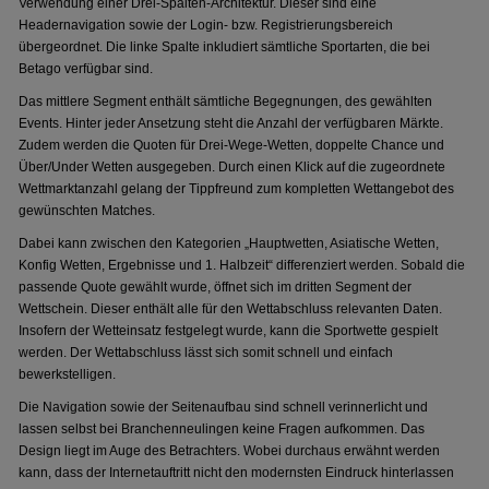
Verwendung einer Drei-Spalten-Architektur. Dieser sind eine
Headernavigation sowie der Login- bzw. Registrierungsbereich
übergeordnet. Die linke Spalte inkludiert sämtliche Sportarten, die bei
Betago verfügbar sind.
Das mittlere Segment enthält sämtliche Begegnungen, des gewählten
Events. Hinter jeder Ansetzung steht die Anzahl der verfügbaren Märkte.
Zudem werden die Quoten für Drei-Wege-Wetten, doppelte Chance und
Über/Under Wetten ausgegeben. Durch einen Klick auf die zugeordnete
Wettmarktanzahl gelang der Tippfreund zum kompletten Wettangebot des
gewünschten Matches.
Dabei kann zwischen den Kategorien „Hauptwetten, Asiatische Wetten,
Konfig Wetten, Ergebnisse und 1. Halbzeit“ differenziert werden. Sobald die
passende Quote gewählt wurde, öffnet sich im dritten Segment der
Wettschein. Dieser enthält alle für den Wettabschluss relevanten Daten.
Insofern der Wetteinsatz festgelegt wurde, kann die Sportwette gespielt
werden. Der Wettabschluss lässt sich somit schnell und einfach
bewerkstelligen.
Die Navigation sowie der Seitenaufbau sind schnell verinnerlicht und
lassen selbst bei Branchenneulingen keine Fragen aufkommen. Das
Design liegt im Auge des Betrachters. Wobei durchaus erwähnt werden
kann, dass der Internetauftritt nicht den modernsten Eindruck hinterlassen