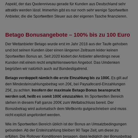
Aspekt, der das Quotenniveau gerade für Kunden aus Deutschland sehr
attraktiv werden lässt. Immerhin gibt es nur noch sehr wenige Sportwetten
Anbieter, die die Sportwetten Steuer aus der eigenen Tasche finanzieren.
Betago Bonusangebote – 100% bis zu 100 Euro
Der Wettanbieter Betago wurde erst im Jahr 2018 aus der Taufe gehoben
und bot seinen Kunden über einen längeren Zeitraum leider keinen
Sportwetten Bonus an. Seit 2020 ködert der Anbieter allerdings neue
Kunden mit einem recht empfehlenswerten Angebot. Das Umdenken
begrüßen wir natürlich auch auf Bundesligatrend.
Betago verdoppelt nämlich die erste Einzahlung bis zu 100€.
Es gilt auf
den Mindesteinzahlungsbetrag von 20€, bei Paysafecard-Einzahlungen
25€, zu achten.
Insofern der maximale Betago Bonus beansprucht
werden soll, heißt es somit 100€ einzuzahlen
. Im Sportwetten Bereich
stehen in diesem Fall ganze 200€ zum Wettabschluss bereit. Der
Bonusbetrag wird automatisch dem Wettkonto gutgeschrieben und muss
nicht explizit angefordert werden.
Wie im Sportwetten Bereich üblich ist der Bonus an Umsatzbedingungen
gebunden. Ab der Ersteinzahlung bleiben 90 Tage Zeit, um diese zu
erfüllen. Die Rollover Konditionen besagen, dass lediglich der Bonusbetrag