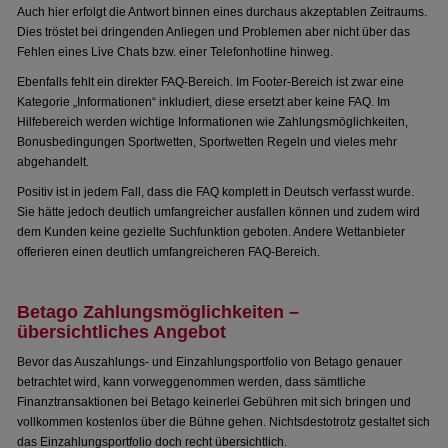
Auch hier erfolgt die Antwort binnen eines durchaus akzeptablen Zeitraums.
Dies tröstet bei dringenden Anliegen und Problemen aber nicht über das
Fehlen eines Live Chats bzw. einer Telefonhotline hinweg.
Ebenfalls fehlt ein direkter FAQ-Bereich. Im Footer-Bereich ist zwar eine
Kategorie „Informationen“ inkludiert, diese ersetzt aber keine FAQ. Im
Hilfebereich werden wichtige Informationen wie Zahlungsmöglichkeiten,
Bonusbedingungen Sportwetten, Sportwetten Regeln und vieles mehr
abgehandelt.
Positiv ist in jedem Fall, dass die FAQ komplett in Deutsch verfasst wurde.
Sie hätte jedoch deutlich umfangreicher ausfallen können und zudem wird
dem Kunden keine gezielte Suchfunktion geboten. Andere Wettanbieter
offerieren einen deutlich umfangreicheren FAQ-Bereich.
Betago Zahlungsmöglichkeiten –
übersichtliches Angebot
Bevor das Auszahlungs- und Einzahlungsportfolio von Betago genauer
betrachtet wird, kann vorweggenommen werden, dass sämtliche
Finanztransaktionen bei Betago keinerlei Gebühren mit sich bringen und
vollkommen kostenlos über die Bühne gehen. Nichtsdestotrotz gestaltet sich
das Einzahlungsportfolio doch recht übersichtlich.