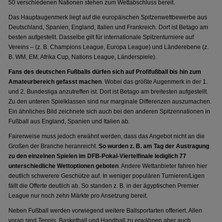
50 verschiedenen Nationen stehen zum Wettabschluss bereit.
Das Hauptaugenmerk liegt auf die europäischen Spitzenwettbewerbe aus
Deutschland, Spanien, England, Italien und Frankreich. Dort ist Betago am
besten aufgestellt. Dasselbe gilt für internationale Spitzenturniere auf
Vereins – (z. B. Champions League, Europa League) und Länderebene (z.
B. WM, EM, Afrika Cup, Nations League, Länderspiele).
Fans des deutschen Fußballs dürfen sich auf Profifußball bis hin zum
Amateurbereich gefasst machen
. Wobei das größte Augenmerk in der 1.
und 2. Bundesliga anzutreffen ist. Dort ist Betago am breitesten aufgestellt.
Zu den unteren Spielklassen sind nur marginale Differenzen auszumachen.
Ein ähnliches Bild zeichnete sich auch bei den anderen Spitzennationen in
Fußball aus England, Spanien und Italien ab.
Fairerweise muss jedoch erwähnt werden, dass das Angebot nicht an die
Großen der Branche heranreicht.
So wurden z. B. am Tag der Austragung
zu den einzelnen Spielen im DFB-Pokal-Viertelfinale lediglich 77
unterschiedliche Wettoptionen geboten
. Andere Wettanbieter fahren hier
deutlich schwerere Geschütze auf. In weniger populären Turnieren/Ligen
fällt die Offerte deutlich ab. So standen z. B. in der ägyptischen Premier
League nur noch zehn Märkte pro Ansetzung bereit.
Neben Fußball werden vorwiegend weitere Ballsportarten offeriert. Allen
voran sind Tennis, Basketball und Handball zu erwähnen aber auch