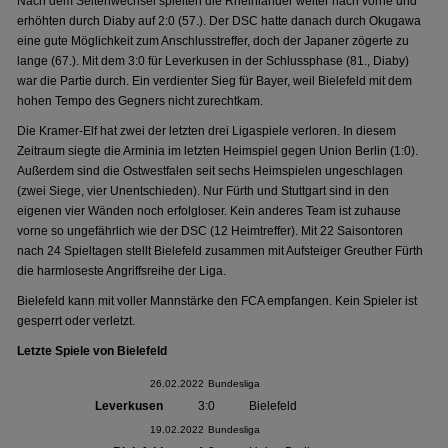
Nach dem Seitenwechsel spielten die Rheinländer weiter nach vorne und
erhöhten durch Diaby auf 2:0 (57.). Der DSC hatte danach durch Okugawa
eine gute Möglichkeit zum Anschlusstreffer, doch der Japaner zögerte zu
lange (67.). Mit dem 3:0 für Leverkusen in der Schlussphase (81., Diaby)
war die Partie durch. Ein verdienter Sieg für Bayer, weil Bielefeld mit dem
hohen Tempo des Gegners nicht zurechtkam.
Die Kramer-Elf hat zwei der letzten drei Ligaspiele verloren. In diesem
Zeitraum siegte die Arminia im letzten Heimspiel gegen Union Berlin (1:0).
Außerdem sind die Ostwestfalen seit sechs Heimspielen ungeschlagen
(zwei Siege, vier Unentschieden). Nur Fürth und Stuttgart sind in den
eigenen vier Wänden noch erfolgloser. Kein anderes Team ist zuhause
vorne so ungefährlich wie der DSC (12 Heimtreffer). Mit 22 Saisontoren
nach 24 Spieltagen stellt Bielefeld zusammen mit Aufsteiger Greuther Fürth
die harmloseste Angriffsreihe der Liga.
Bielefeld kann mit voller Mannstärke den FCA empfangen. Kein Spieler ist
gesperrt oder verletzt.
Letzte Spiele von Bielefeld
26.02.2022
Bundesliga
Leverkusen
3:0
Bielefeld
19.02.2022
Bundesliga