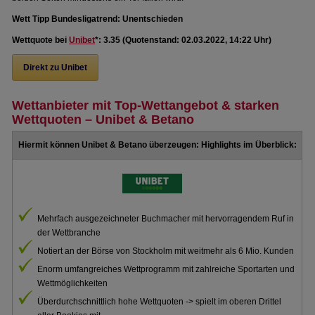
Wett Tipp Bundesligatrend: Unentschieden
Wettquote bei
Unibet
*: 3.35 (Quotenstand: 02.03.2022, 14:22 Uhr)
Direkt zu Unibet
Wettanbieter mit Top-Wettangebot & starken
Wettquoten – Unibet & Betano
Hiermit können Unibet & Betano überzeugen: Highlights im Überblick:
Mehrfach ausgezeichneter Buchmacher mit hervorragendem Ruf in
der Wettbranche
Notiert an der Börse von Stockholm mit weitmehr als 6 Mio. Kunden
Enorm umfangreiches Wettprogramm mit zahlreiche Sportarten und
Wettmöglichkeiten
Überdurchschnittlich hohe Wettquoten -> spielt im oberen Drittel