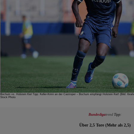
Bochum vs. Holstein Kiel Tipp: Keller-Krimi an der Castroper – Bochum empfängt Holstein Kiel! (Bild: I
Stock Photo
Bundesliga
trend
Tipp:
Über 2,5 Tore (Mehr als 2,5)