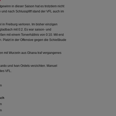
tgewinn in dieser Saison hat es trotzdem nicht
e und nach Schlusspfiff stand der VFL auch im
 in Freiburg verloren. Im bisher einzigen
ladbach mit 0:2. Es war saison- und
en mit einem Torverhältnis von 0:10. Mit erst
h. Platzt in der Offensive gegen die Schießbude
en mit Wurzeln aus Ghana traf vergangenes
nardo und Ivan Ordets verzichten. Manuel
 des VFL.
m
ach
m
m