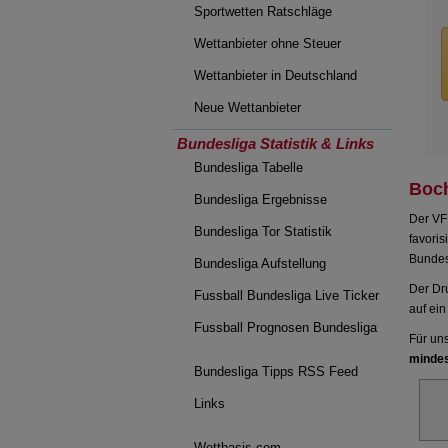
Sportwetten Ratschläge
Wettanbieter ohne Steuer
Wettanbieter in Deutschland
Neue Wettanbieter
Bundesliga Statistik & Links
Bundesliga Tabelle
Boch
Bundesliga Ergebnisse
Der VF
Bundesliga Tor Statistik
favoris
Bundesl
Bundesliga Aufstellung
Der Dr
Fussball Bundesliga Live Ticker
auf ein
Fussball Prognosen Bundesliga
Für uns
mindest
Bundesliga Tipps RSS Feed
Links
Wettbasis.com