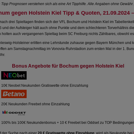
 Tipp Prognosen verstehen sich als eine Art Tipphilfe. Alle Angaben ohne Gewähr.
um gegen Holstein Kiel Tipp & Quoten, 21.09.2024 –
ach drei Spieltagen finden sich der VFL Bochum und Holstein Kiel im Tabellenkelle
6 und der Aufsteiger hält auch ohne Punkte und dem schlechteren Torverhältnis die
 holten auch vergangenen Spieltag beim SC Freiburg nichts Zählbares, obwohl e
hleswig-Holsteiner erlitten eine Lehrstunde zuhause gegen Bayern München und ka
ffen am Samstagnachmittag im Vonovia-Ruhrstadion zum ersten Mal in der 1. Bundes
Uhr.
Bonus Angebote für Bochum gegen Holstein Kiel
10€ Neobet Neukunden Gratiswette ohne Einzahlung
20€ Neukunden Freebet ohne Einzahlung
100% bis 100€ Neukundenbonus + 10 € Freebet bei Oddset zu TOP Bedingunge
f der Suche nach einer
20 € Gratiswette ohne Einzahlung
, wird als Neukunde bei