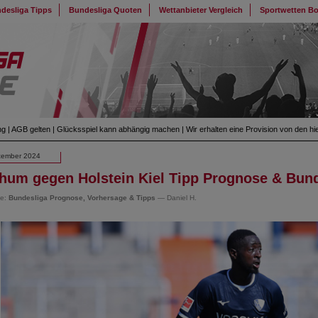
desliga Tipps
Bundesliga Quoten
Wettanbieter Vergleich
Sportwetten B
ung | AGB gelten | Glücksspiel kann abhängig machen | Wir erhalten eine Provision von den 
tember 2024
hum gegen Holstein Kiel Tipp Prognose & Bund
ie:
Bundesliga Prognose, Vorhersage & Tipps
— Daniel H.