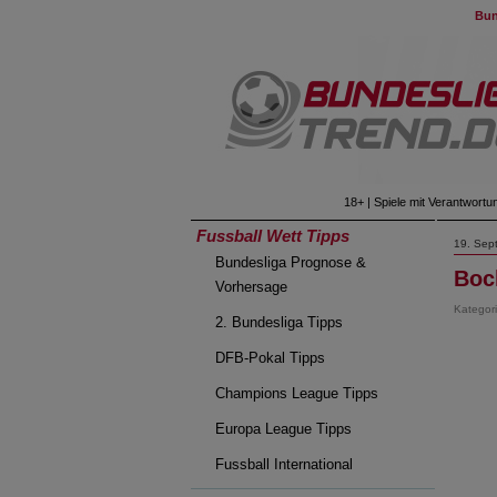
Bun
18+ | Spiele mit Verantwort
Fussball Wett Tipps
19. Sep
Bundesliga Prognose &
Boc
Vorhersage
Kategor
2. Bundesliga Tipps
DFB-Pokal Tipps
Champions League Tipps
Europa League Tipps
Fussball International