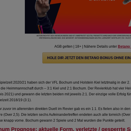
AGB gelten | 18+ | Nähere Details unter
Betano
HOLE DIR JETZT DEN BETANO BONUS OHNE EI
Spielzeit 2020/21 haben sich der VFL Bochum und Holstein Kiel letztmalig in der 
s die Heimmannschaft durch – 3:1 Kiel und 2:1 Bochum. Der Revierklub hat vier He
is 2021) und gewann die letzten beiden mit jeweils 2:1. Der einzige volle Erfolg für
elzeit 2018/19 (3:1).
r zuvor im allerersten direkten Duell im Revier gab es ein 1:1. Es fielen also in d
re (Over 2,5). Die letzten sechs Aufeinandertreffen endeten auch alle torreich (Over 
se knapp vorne. Bochum gewann 2 Spiele und 2 Mal wurden die Punkte geteilt.
um Prognose: aktuelle Form, verletzte / gesperrte S