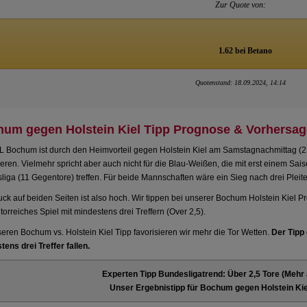
Zur Quote von:
1.62 bei Betano
Quotenstand: 18.09.2024, 14:14
um gegen Holstein Kiel Tipp Prognose & Vorhersag
L Bochum ist durch den Heimvorteil gegen Holstein Kiel am Samstagnachmittag (
ieren. Vielmehr spricht aber auch nicht für die Blau-Weißen, die mit erst einem Sa
iga (11 Gegentore) treffen. Für beide Mannschaften wäre ein Sieg nach drei Pleite
uck auf beiden Seiten ist also hoch. Wir tippen bei unserer Bochum Holstein Kiel 
 torreiches Spiel mit mindestens drei Treffern (Over 2,5).
eren Bochum vs. Holstein Kiel Tipp favorisieren wir mehr die Tor Wetten.
Der Tipp
ens drei Treffer fallen.
Experten Tipp Bundesligatrend: Über 2,5 Tore (Mehr a
Unser Ergebnistipp für Bochum gegen Holstein Kie