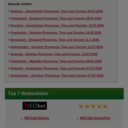
Aktuelle Artikel:
»
Spanien - Argentinien Prognose, Tipp und Quoten 19.07.2026
»
Frankreich - England Prognose, Tipp und Quoten 18.07.2026
»
England - Argentinien Prognose, Tipp und Quoten, 15.07.2026
»
Frankreich - Spanien Prognose, Tipp und Quoten 14.06.2026
»
Norwegen - England Prognose, Tipp und Quoten 11.7.2026.
»
Argentinien - Schweiz Prognose, Tipp und Quoten 12.07.2026
»
Spanien - Belgien Prognose, Tipp und Quoten, 10.07.2026
»
Frankreich - Marokko Prognose, Tipp und Quoten 09.07.2026
»
Schweiz - Kolumbien Prognose, Tipp und Quoten 07.07.2026
»
Argentinien - Ägypten Prognose, Tipp und Quoten 07.07.2026
Top 7 Wettanbieter
→
NEO.bet Bonus
→
NEO.bet besuchen