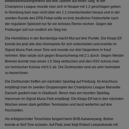
wettbewerbsübergreifend seit drei Spielen auf einen Sieg. In der
Champions League musste man sich in Neapel mit 1:2 geschlagen geben.
In Nürnberg kam man nicht über ein 1:1 Unentschieden hinaus und in der
zweiten Runde des DFB-Pokal sollte es trotz deutlicher Feldvorteile nach
der regulären Spielzeit nur für ein torloses Remis reichen. Gegen die
Freiburger soll nun endlich ein Sieg her.
Die Heimbilanz in der Bundesliga macht Mut auf drei Punkte. Die Klopp-Elf
konnte bis jetzt alle drei Heimspiele für sich entscheiden und erzielte im
Signal Iduna Park neun Tore und musste nur drei Gegentore in Kauf
nehmen. Man setzte sich gegen Braunschweig mit 2:1 durch. Gegen Werder
Bremen konnte man einen 1:0 Sieg verbuchen und den HSV schoss man
vor heimischer Kulisse mit 6:2 ab. Die Dortmunder sind als sehr heimstark
zu bezeichnen.
Die Dortmunder treffen am nächsten Spieltag auf Freiburg. Im Anschluss
empfängt man im zweiten Gruppenspiel der Champions League Marseille.
Danach gastiert man in Gladbach. Bevor man am neunten Spieltag
Hannover im Signal Iduna Park empfängt. Die Klopp-Elf hat in den nächsten
Wochen einen stark gefüllten Terminplan und tanzt weiterhin auf drei
Hochzeiten.
Als erfolgreichster Torschütze fungiert beim BVB Aubameyang. Bisher
konnte er fünf Tore erzielen. Auf Platz zwei folgt Robert Lewandowski mit