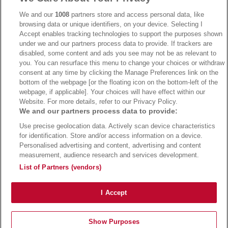
We and our
1008
partners store and access personal data, like
browsing data or unique identifiers, on your device. Selecting I
Accept enables tracking technologies to support the purposes shown
under we and our partners process data to provide. If trackers are
→
Bwin Bonus
→
Bwin besuchen
disabled, some content and ads you see may not be as relevant to
you. You can resurface this menu to change your choices or withdraw
consent at any time by clicking the Manage Preferences link on the
bottom of the webpage [or the floating icon on the bottom-left of the
webpage, if applicable]. Your choices will have effect within our
Website. For more details, refer to our Privacy Policy.
We and our partners process data to provide:
Use precise geolocation data. Actively scan device characteristics
for identification. Store and/or access information on a device.
Personalised advertising and content, advertising and content
measurement, audience research and services development.
Suchtrisiken, Glücksspiel kann süchtig machen - Hilfe finden Sie auf
buwei.de
List of Partners (vendors)
Alle Anbieter auf dieser Webseite sind offiziell in Deutschland
lizenziert
und
werden von der
Gemeinsamen Glücksspielbehörde der Länder
reguliert
Copyright 2002-2026
Bundesligatrend Fussball Bundesliga Tipps
- 18+ Spiele mit
I Accept
Verantwortung!
Impressum
|
Datenschutz
|
Cookie Richtlinie
Show Purposes
Bundesliga Tipps
Bundesliga Quoten
Wettanbieter
Sportwetten Bonus