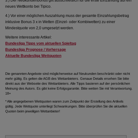
3.) Der Neukundenbonus gilt ausschließlich für die erste Einzahlung auf ein
neues Wettkonto bei Tipico.
4.) Vor einer möglichen Auszahlung muss der gesamte Einzahlungsbetrag
inklusive Bonus 3 x in Wetten (Einzel- oder Kombiwetten) zu einer
Mindestquote von 2,0 umgesetzt werden.
Weitere interessante Artikel:
Bundesliga Tipps vom aktuellen Spieltag
Bundesliga Prognose / Vorhersage
Aktuelle Bundesliga Wettquoten
Die genannten Angebote sind möglicherweise auf Neukunden beschränkt oder nicht
mehr gültig. Es gelten die AGB des Wettanbieters. Genaue Details ersehen Sie bitte
direkt aus der Webseite des Wettanbieters. Alle Tipps basieren auf der persönlichen
Meinung des Autors. Es gibt keine Erfolgsgarantie. Bitte wetten Sie mit Verantwortung.
18+
* Alle angegebenen Wettquoten waren zum Zeitpunkt der Erstellung des Artikels
gültig. Jede Wettquote unterliegt Schwankungen. Bitte überprüfen Sie die aktuellen
Quoten beim jeweiligen Wettanbieter!