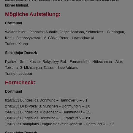
bisher fünfmal.
Mögliche Aufstellung:
Dortmund
Weidenfeller – Piszczek, Subotic, Felipe Santana, Schmelzer – Gündogan,
Kehl – Blaszczykowski, M. Götze, Reus – Lewandowski
Trainer: Klopp
Schachtjor Donezk
Pyatov – Srna, Kucher, Rakytskyy, Rat – Fernandinho, Hübschman – Alex
Teixeira, G. Mkhitaryan, Taison – Luiz Adriano
Trainer: Lucescu
Formcheck:
Dortmund
02/03/13 Bundesliga Dortmund – Hannover S – 3:1
27/02/13 DFB-Pokal B. München – Dortmund N – 1:0
24/02/13 Bundesliga M’gladbach – Dortmund U – 1:1
16/02/13 Bundesliga Dortmund – E. Frankfurt S – 3:0
13/02/13 Champions League Shakhtar Donetsk – Dortmund U – 2:2