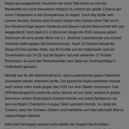
Klopp gut weggesteckt. Nachdem der erste Titel futsch ist und der
Meistertitel nur noch theoretisch möglich ist, scheint die größte Chance auf
einen Titelgewinn in der Königsklasse zu liegen. Doch das dürfte sehr
schwer werden, sodass dem Double-Sieger eine Saison ohne Titel droht.
Die Niederschläge gegen Hamburg und Bayern hat die Mannschaft sehr gut
weggesteckt. Nach dem 0:1 in München siegte der BVB zuhause gegen
Hannover 96 ohne große Mühe mit 3:1. Zweimal Lewandowski und einmal
Schieber trafen gegen die Niedersachsen. Nach 24 Spielen belegt die
Klopp-Elf den zweiten Platz, hat 46 Punkte auf der Habenseite und ein
Torverhältnis von 54:28. Auf die Bayern hat man weiterhin 17 Punkte
Rückstand, da auch der Rekordmeister sein Spiel am Sonntagmittag in
Hoffenheim gewann.
Wichtig war für die Mannschaft auch, dass Lewandowski gegen Hannover
unerwartet wieder mitwirken durfte. Der polnische Nationalstürmer musste
nach seiner roten Karte gegen den HSV nur zwei Spiele zuschauen. Das
DFB-Bundesgericht verkürzte seine Sperre um ein Spiel, sodass er gegen
Hannover seinen Doppelpack erzielen konnte und somit Spielpraxis vor
dem wichtigen Champions-League Spiel sammeln konnte. So steigt die
Chance, dass die Schwarz Gelben auch weiterhin auf internationaler Bühne
ungeschlagen bleiben.
Kehl und Gündogan werden wohl wieder die Doppel-Sechs bilden.