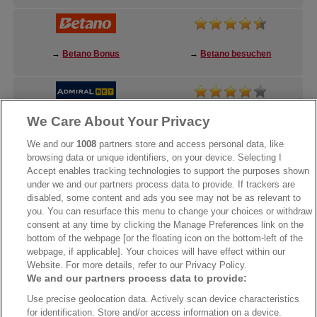
→
Betano Bonus
→
Betano besuchen
We Care About Your Privacy
→
AdmiralBet Bonus
→
AdmiralBet besuchen
We and our
1008
partners store and access personal data, like
browsing data or unique identifiers, on your device. Selecting I
Accept enables tracking technologies to support the purposes shown
under we and our partners process data to provide. If trackers are
→
Bwin Bonus
→
Bwin besuchen
disabled, some content and ads you see may not be as relevant to
you. You can resurface this menu to change your choices or withdraw
consent at any time by clicking the Manage Preferences link on the
bottom of the webpage [or the floating icon on the bottom-left of the
webpage, if applicable]. Your choices will have effect within our
Website. For more details, refer to our Privacy Policy.
We and our partners process data to provide:
Use precise geolocation data. Actively scan device characteristics
for identification. Store and/or access information on a device.