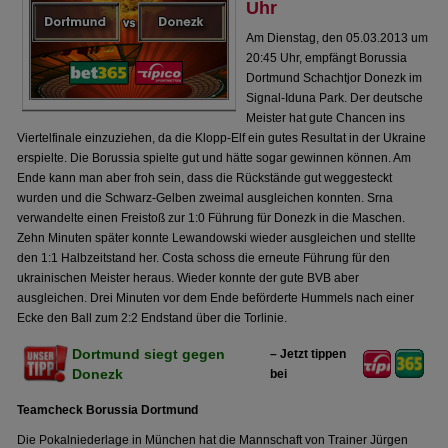
Uhr
Am Dienstag, den 05.03.2013 um
20:45 Uhr, empfängt Borussia
Dortmund Schachtjor Donezk im
Signal-Iduna Park. Der deutsche
Meister hat gute Chancen ins
Viertelfinale einzuziehen, da die Klopp-Elf ein gutes Resultat in der Ukraine
erspielte. Die Borussia spielte gut und hätte sogar gewinnen können. Am
Ende kann man aber froh sein, dass die Rückstände gut weggesteckt
wurden und die Schwarz-Gelben zweimal ausgleichen konnten. Srna
verwandelte einen Freistoß zur 1:0 Führung für Donezk in die Maschen.
Zehn Minuten später konnte Lewandowski wieder ausgleichen und stellte
den 1:1 Halbzeitstand her. Costa schoss die erneute Führung für den
ukrainischen Meister heraus. Wieder konnte der gute BVB aber
ausgleichen. Drei Minuten vor dem Ende beförderte Hummels nach einer
Ecke den Ball zum 2:2 Endstand über die Torlinie.
Dortmund siegt gegen
– Jetzt tippen
Donezk
bei
Teamcheck Borussia Dortmund
Die Pokalniederlage in München hat die Mannschaft von Trainer Jürgen