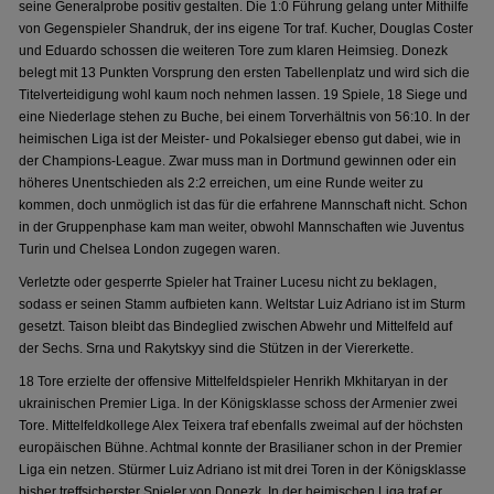
seine Generalprobe positiv gestalten. Die 1:0 Führung gelang unter Mithilfe
von Gegenspieler Shandruk, der ins eigene Tor traf. Kucher, Douglas Coster
und Eduardo schossen die weiteren Tore zum klaren Heimsieg. Donezk
belegt mit 13 Punkten Vorsprung den ersten Tabellenplatz und wird sich die
Titelverteidigung wohl kaum noch nehmen lassen. 19 Spiele, 18 Siege und
eine Niederlage stehen zu Buche, bei einem Torverhältnis von 56:10. In der
heimischen Liga ist der Meister- und Pokalsieger ebenso gut dabei, wie in
der Champions-League. Zwar muss man in Dortmund gewinnen oder ein
höheres Unentschieden als 2:2 erreichen, um eine Runde weiter zu
kommen, doch unmöglich ist das für die erfahrene Mannschaft nicht. Schon
in der Gruppenphase kam man weiter, obwohl Mannschaften wie Juventus
Turin und Chelsea London zugegen waren.
Verletzte oder gesperrte Spieler hat Trainer Lucesu nicht zu beklagen,
sodass er seinen Stamm aufbieten kann. Weltstar Luiz Adriano ist im Sturm
gesetzt. Taison bleibt das Bindeglied zwischen Abwehr und Mittelfeld auf
der Sechs. Srna und Rakytskyy sind die Stützen in der Viererkette.
18 Tore erzielte der offensive Mittelfeldspieler Henrikh Mkhitaryan in der
ukrainischen Premier Liga. In der Königsklasse schoss der Armenier zwei
Tore. Mittelfeldkollege Alex Teixera traf ebenfalls zweimal auf der höchsten
europäischen Bühne. Achtmal konnte der Brasilianer schon in der Premier
Liga ein netzen. Stürmer Luiz Adriano ist mit drei Toren in der Königsklasse
bisher treffsicherster Spieler von Donezk. In der heimischen Liga traf er