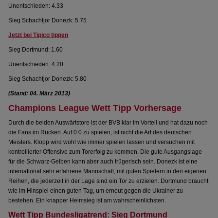
Unentschieden: 4.33
Sieg Schachtjor Donezk: 5.75
Jetzt bei Tipico tippen
Sieg Dortmund: 1.60
Unentschieden: 4.20
Sieg Schachtjor Donezk: 5.80
(Stand: 04. März 2013)
Champions League Wett Tipp Vorhersage
Durch die beiden Auswärtstore ist der BVB klar im Vorteil und hat dazu noch
die Fans im Rücken. Auf 0:0 zu spielen, ist nicht die Art des deutschen
Meisters. Klopp wird wohl wie immer spielen lassen und versuchen mit
kontrollierter Offensive zum Torerfolg zu kommen. Die gute Ausgangslage
für die Schwarz-Gelben kann aber auch trügerisch sein. Donezk ist eine
international sehr erfahrene Mannschaft, mit guten Spielern in den eigenen
Reihen, die jederzeit in der Lage sind ein Tor zu erzielen. Dortmund braucht
wie im Hinspiel einen guten Tag, um erneut gegen die Ukrainer zu
bestehen. Ein knapper Heimsieg ist am wahrscheinlichsten.
Wett Tipp Bundesligatrend: Sieg Dortmund