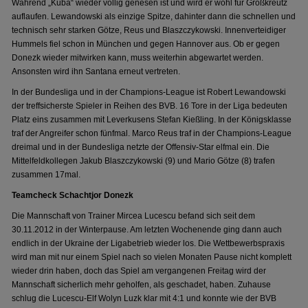
Während „Kuba“ wieder völlig genesen ist und wird er wohl für Großkreutz
auflaufen. Lewandowski als einzige Spitze, dahinter dann die schnellen und
technisch sehr starken Götze, Reus und Blaszczykowski. Innenverteidiger
Hummels fiel schon in München und gegen Hannover aus. Ob er gegen
Donezk wieder mitwirken kann, muss weiterhin abgewartet werden.
Ansonsten wird ihn Santana erneut vertreten.
In der Bundesliga und in der Champions-League ist Robert Lewandowski
der treffsicherste Spieler in Reihen des BVB. 16 Tore in der Liga bedeuten
Platz eins zusammen mit Leverkusens Stefan Kießling. In der Königsklasse
traf der Angreifer schon fünfmal. Marco Reus traf in der Champions-League
dreimal und in der Bundesliga netzte der Offensiv-Star elfmal ein. Die
Mittelfeldkollegen Jakub Blaszczykowski (9) und Mario Götze (8) trafen
zusammen 17mal.
Teamcheck Schachtjor Donezk
Die Mannschaft von Trainer Mircea Lucescu befand sich seit dem
30.11.2012 in der Winterpause. Am letzten Wochenende ging dann auch
endlich in der Ukraine der Ligabetrieb wieder los. Die Wettbewerbspraxis
wird man mit nur einem Spiel nach so vielen Monaten Pause nicht komplett
wieder drin haben, doch das Spiel am vergangenen Freitag wird der
Mannschaft sicherlich mehr geholfen, als geschadet, haben. Zuhause
schlug die Lucescu-Elf Wolyn Luzk klar mit 4:1 und konnte wie der BVB