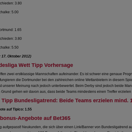
chieden: 3.80
chalke: 5.00
ortmund: 1.65
chieden: 3.80
chalke: 5.50
: 17. Oktober 2012)
esliga Wett Tipp Vorhersage
reffen zwei erstklassige Mannschaften aufeinander. Es ist schwer eine genaue Pr
fungieren die Dortmunder bei den zahlreichen online Wettanbietern in diesem Spiel
st unserer Meinung nach jedoch unterbewertet. Beim Derby sind jedoch beide Mann
 Grund gehen wir davon aus, dass beide Teams mindestens einen Treffer erzielen
 Tipp Bundesligatrend: Beide Teams erzielen mind. 
ote auf Tipico: 1.55
bonus-Angebote auf Bet365
g aufgepasst! Neukunden, die sich über einen Link/Banner von Bundesligatrend a