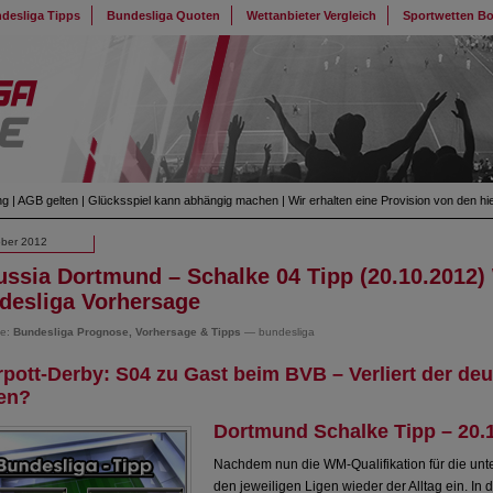
desliga Tipps
Bundesliga Quoten
Wettanbieter Vergleich
Sportwetten B
ung | AGB gelten | Glücksspiel kann abhängig machen | Wir erhalten eine Provision von den 
ober 2012
ussia Dortmund – Schalke 04 Tipp (20.10.2012)
desliga Vorhersage
ie:
Bundesliga Prognose, Vorhersage & Tipps
— bundesliga
pott-Derby: S04 zu Gast beim BVB – Verliert der deu
en?
Dortmund Schalke Tipp – 20.
Nachdem nun die WM-Qualifikation für die unter
den jeweiligen Ligen wieder der Alltag ein. I