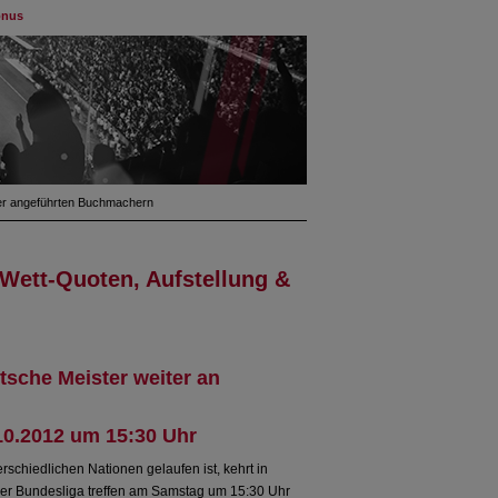
onus
hier angeführten Buchmachern
 Wett-Quoten, Aufstellung &
tsche Meister weiter an
10.2012 um 15:30 Uhr
schiedlichen Nationen gelaufen ist, kehrt in
n der Bundesliga treffen am Samstag um 15:30 Uhr