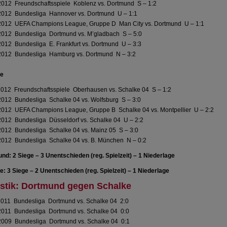
2012 Freundschaftsspiele Koblenz vs. Dortmund S – 1:2
2012 Bundesliga Hannover vs. Dortmund U – 1:1
2012 UEFA Champions League, Gruppe D Man City vs. Dortmund U – 1:1
2012 Bundesliga Dortmund vs. M’gladbach S – 5:0
2012 Bundesliga E. Frankfurt vs. Dortmund U – 3:3
2012 Bundesliga Hamburg vs. Dortmund N – 3:2
ke
2012 Freundschaftsspiele Oberhausen vs. Schalke 04 S – 1:2
2012 Bundesliga Schalke 04 vs. Wolfsburg S – 3:0
2012 UEFA Champions League, Gruppe B Schalke 04 vs. Montpellier U – 2:2
2012 Bundesliga Düsseldorf vs. Schalke 04 U – 2:2
2012 Bundesliga Schalke 04 vs. Mainz 05 S – 3:0
2012 Bundesliga Schalke 04 vs. B. München N – 0:2
nd: 2 Siege – 3 Unentschieden (reg. Spielzeit) – 1 Niederlage
e: 3 Siege – 2 Unentschieden (reg. Spielzeit) – 1 Niederlage
istik: Dortmund gegen Schalke
2011 Bundesliga Dortmund vs. Schalke 04 2:0
2011 Bundesliga Dortmund vs. Schalke 04 0:0
2009 Bundesliga Dortmund vs. Schalke 04 0:1