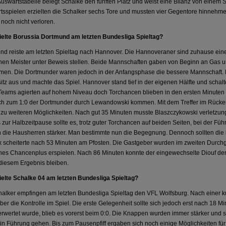
Auswärtstabelle belegt Schalke den fünften Platz und weist eine Bilanz von einem 
tsspielen erzielten die Schalker sechs Tore und mussten vier Gegentore hinnehme
noch nicht verloren.
ielte Borussia Dortmund am letzten Bundesliga Spieltag?
nd reiste am letzten Spieltag nach Hannover. Die Hannoveraner sind zuhause ein
hen Meister unter Beweis stellen. Beide Mannschaften gaben von Beginn an Gas u
men. Die Dortmunder waren jedoch in der Anfangsphase die bessere Mannschaft. 
itz aus und machte das Spiel. Hannover stand tief in der eigenen Hälfte und schaltet
Teams agierten auf hohem Niveau doch Torchancen blieben in den ersten Minuten
h zum 1:0 der Dortmunder durch Lewandowski kommen. Mit dem Treffer im Rücken sp
zu weiteren Möglichkeiten. Nach gut 35 Minuten musste Blaszczykowski verletzun
s zur Halbzeitpause sollte es, trotz guter Torchancen auf beiden Seiten, bei der F
 die Hausherren stärker. Man bestimmte nun die Begegnung. Dennoch sollten die 
k scheiterte nach 53 Minuten am Pfosten. Die Gastgeber wurden im zweiten Durchg
ches Chancenplus erspielen. Nach 86 Minuten konnte der eingewechselte Diouf den
 diesem Ergebnis bleiben.
ielte Schalke 04 am letzten Bundesliga Spieltag?
halker empfingen am letzten Bundesliga Spieltag den VFL Wolfsburg. Nach eine
er die Kontrolle im Spiel. Die erste Gelegenheit sollte sich jedoch erst nach 18 
erwertet wurde, blieb es vorerst beim 0:0. Die Knappen wurden immer stärker und s
 in Führung gehen. Bis zum Pausenpfiff ergaben sich noch einige Möglichkeiten für