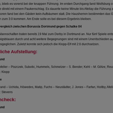
 blieb es vorerst bei der knappen Führung. Im ersten Durchgang fand Wolfsburg offe
e direkt mit einem Paukenschlag. Es dauerte keine Minute bis Afellay die Führung
oren fand bei den Gästen kein Aufbäumen statt. Die Hausherren bestimmten das G
n zum 3:0 kommen. Am Ende solle es bei diesem Ergebnis bleiben.
vergleich zwischen Borussia Dortmund gegen Schalke 04
annschaften traten bereits 19 Mal zum Derby in Dortmund an. Nur fünf Spiele ents
nigsblauen durch und acht weitere Begegnungen sind mit einem Unentschieden aus
sgeglichen. Zuletzt konnte sich jedoch die Klopp-Elf mit 2:0 durchsetzen.
iche Aufstellung:
und
feller – Piszczek, Subotic, Hummels, Schmelzer – S. Bender, Kehl – M. Götze, Re
: Klopp
ke
and – Uchida, Höwedes, Matip, Fuchs – Neustädter, J. Jones – Farfan, Holtby, Afel
: Stevens
mcheck:
und