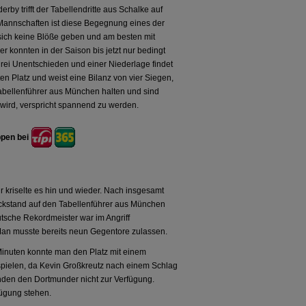
by trifft der Tabellendritte aus Schalke auf
Mannschaften ist diese Begegnung eines der
 sich keine Blöße geben und am besten mit
 konnten in der Saison bis jetzt nur bedingt
drei Unentschieden und einer Niederlage findet
ten Platz und weist eine Bilanz von vier Siegen,
abellenführer aus München halten und sind
wird, verspricht spannend zu werden.
ppen bei
r kriselte es hin und wieder. Nach insgesamt
ückstand auf den Tabellenführer aus München
tsche Rekordmeister war im Angriff
. Man musste bereits neun Gegentore zulassen.
inuten konnte man den Platz mit einem
pielen, da Kevin Großkreutz nach einem Schlag
anden den Dortmunder nicht zur Verfügung.
fügung stehen.