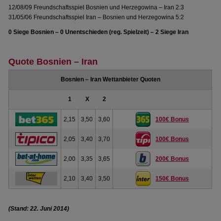
12/08/09 Freundschaftsspiel Bosnien und Herzegowina – Iran 2:3
31/05/06 Freundschaftsspiel Iran – Bosnien und Herzegowina 5:2
0 Siege Bosnien – 0 Unentschieden (reg. Spielzeit) – 2 Siege Iran
Quote Bosnien – Iran
Bosnien – Iran Wettanbieter Quoten
1
X
2
2,15
3,50
3,60
100€ Bonus
2,05
3,40
3,70
100€ Bonus
2,00
3,35
3,65
200€ Bonus
2,10
3,40
3,50
150€ Bonus
(Stand: 22. Juni 2014)