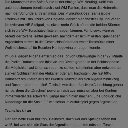
Die Mannschaft von Safet Susic ist der einzige WM-Neuling, weiß trotz
guten Leistungen bereits nach zwei WM-Partien, dass man die Heimreise
nach der Vorrunde antreten muss. Das Prunkstück des Teams ist die
Offensive mit Edin Dzeko von England-Meister Manchester City und Vedad
Ibisevic vom VfB Stuttgart, mit etwas mehr Glück hätten die beiden Stürmer
sich in die WM-Torschützenliste eintragen können. Für Ibisevic wäre es
bereits der zweite Treffer gewesen, nachdem er sich im ersten Spiel gegen
Argentinien bereits in die Geschichtsbücher als erster Torschütze einer
Weltmeisterschaft für Bosnien-Herzegowina eintragen konnte.
Im Spiel gegen Nigeria entschied das Tor von Odemwingie in der 29. Minute
die Partie. Danach hatten Ibisevic und Dzeko gerade in der Schlussphase
die Möglichkeit auf Unentschieden zu stellen, scheiterten aber entweder am
starken Schlussmann der Afrikaner oder am Torpfosten. Die fast 60%
Ballbesitz resultieren aus der zweiten Halbzeit, als sich Nigeria zurückzog
und Bosnien anrennen ließ. Taktisch war die defensivere Ausrichtung genau
richtig, denn die „Drachen“ powerten sich aus, mussten aber bei Kontern
immer wieder die schweren Gänge nach hinten machen. Eine unglückliche
Niederlage für die Susic-Elf, wie schon im Auftaktspiel gegen Argentinien.
Teamcheck Iran
Der Iran hatte zwar nur 29% Ballbesitz, doch wer das Spiel gesehen hat
weiß, bei wen sich die Stars der Argentinier bedanken müssen. Torwart