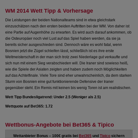
WM 2014 Wett Tipp & Vorhersage
Die Leistungen der beiden Nationalteams sind in etwa gleichstark
einzuschätzen nach den ersten beiden Auftritten bei der WM. Von daher ist
eine Partie auf Augenhöhe zu erwarten. Es wird auch darauf ankommen, ob
die Osteuropäer noch viel Lust auf das Spiel haben werden, da sie ja
bereits sicher ausgeschieden sind. Dennoch wäre es wohl fatal, wenn
Bosnien jetzt die Zügel schleifen lässt, schließlich ist es ihre erste
Weltmeisterschaft in der man sich trotz zwei Niederlage gut verkaufte und
sich nun mit einem Sieg verabschieden will. Die Iraner sind sowieso heiß,
wie die Spiele der Asiaten zeigten und haben zudem noch Möglichkeiten
auf das Achtelfinale. Viele Tore sind eher unwahrscheinlich, da dem starken
Sturm von Bosnien eine gut funktionierende Defensive der Iraner
gegenüber steht. Ein Remis mit keinen bis wenig Toren ist am realistischen.
Wett Tipp Bundesligatrend: Under 2.5 (Weniger als 2.5)
Wettquote auf Bet365: 1.72
Wettbonus-Angebote bei Bet365 & Tipico
Wettanbieter Bonus – 100€ gratis bei
Bet365
und
Tipico
sichern