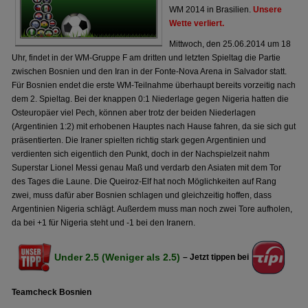
WM 2014 in Brasilien.
Unsere
Wette verliert.
Mittwoch, den 25.06.2014 um 18
Uhr, findet in der WM-Gruppe F am dritten und letzten Spieltag die Partie
zwischen Bosnien und den Iran in der Fonte-Nova Arena in Salvador statt.
Für Bosnien endet die erste WM-Teilnahme überhaupt bereits vorzeitig nach
dem 2. Spieltag. Bei der knappen 0:1 Niederlage gegen Nigeria hatten die
Osteuropäer viel Pech, können aber trotz der beiden Niederlagen
(Argentinien 1:2) mit erhobenen Hauptes nach Hause fahren, da sie sich gut
präsentierten. Die Iraner spielten richtig stark gegen Argentinien und
verdienten sich eigentlich den Punkt, doch in der Nachspielzeit nahm
Superstar Lionel Messi genau Maß und verdarb den Asiaten mit dem Tor
des Tages die Laune. Die Queiroz-Elf hat noch Möglichkeiten auf Rang
zwei, muss dafür aber Bosnien schlagen und gleichzeitig hoffen, dass
Argentinien Nigeria schlägt. Außerdem muss man noch zwei Tore aufholen,
da bei +1 für Nigeria steht und -1 bei den Iranern.
Under 2.5 (Weniger als 2.5)
– Jetzt tippen bei
Teamcheck Bosnien