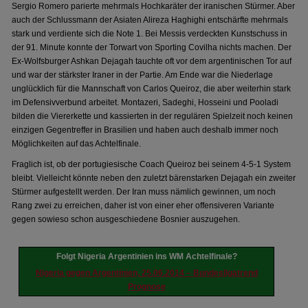
Sergio Romero parierte mehrmals Hochkaräter der iranischen Stürmer. Aber
auch der Schlussmann der Asiaten Alireza Haghighi entschärfte mehrmals
stark und verdiente sich die Note 1. Bei Messis verdeckten Kunstschuss in
der 91. Minute konnte der Torwart von Sporting Covilha nichts machen. Der
Ex-Wolfsburger Ashkan Dejagah tauchte oft vor dem argentinischen Tor auf
und war der stärkster Iraner in der Partie. Am Ende war die Niederlage
unglücklich für die Mannschaft von Carlos Queiroz, die aber weiterhin stark
im Defensivverbund arbeitet. Montazeri, Sadeghi, Hosseini und Pooladi
bilden die Viererkette und kassierten in der regulären Spielzeit noch keinen
einzigen Gegentreffer in Brasilien und haben auch deshalb immer noch
Möglichkeiten auf das Achtelfinale.
Fraglich ist, ob der portugiesische Coach Queiroz bei seinem 4-5-1 System
bleibt. Vielleicht könnte neben den zuletzt bärenstarken Dejagah ein zweiter
Stürmer aufgestellt werden. Der Iran muss nämlich gewinnen, um noch
Rang zwei zu erreichen, daher ist von einer eher offensiveren Variante
gegen sowieso schon ausgeschiedene Bosnier auszugehen.
Folgt Nigeria Argentinien ins WM Achtelfinale?
Nigeria gegen Argentinien, 25.06.2014 – Bundesligatrend
Prognose