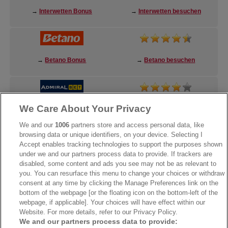
→
Interwetten Bonus
→
Interwetten besuchen
→
Betano Bonus
→
Betano besuchen
We Care About Your Privacy
→
AdmiralBet Bonus
→
AdmiralBet besuchen
We and our
1006
partners store and access personal data, like
browsing data or unique identifiers, on your device. Selecting I
Accept enables tracking technologies to support the purposes shown
under we and our partners process data to provide. If trackers are
→
Bwin Bonus
→
Bwin besuchen
disabled, some content and ads you see may not be as relevant to
you. You can resurface this menu to change your choices or withdraw
consent at any time by clicking the Manage Preferences link on the
bottom of the webpage [or the floating icon on the bottom-left of the
webpage, if applicable]. Your choices will have effect within our
Website. For more details, refer to our Privacy Policy.
We and our partners process data to provide: