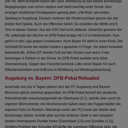
Der VfL steht komplett neben der Spur. Wolfsburg ist seit sieben Bundesliga
Begegnungen nun schon sieglos und steht mächtig unter Druck. Den
einzigen dreifachen Punktgewinn gelang dem „VW-Klub“ am ersten
Spieltag in Augsburg. Danach verloren die Niedersachsen ganze vier der
letzten fünf Spiele. Auch die Offensive lahmt. So erzielten die Wölfe erst 5
Tore in dieser Saison. Nur der HSV traf noch seltener. Immerhin gewann der
VfL unterhalb der Woche im DFB-Pokal knapp mit 1:0 in Heidenheim. Nun
geht’s in der Liga gegen Leverkusen. Auch Bayer 04 steht in einer Krise. Die
Schmidt-Elf verlor die letzten beiden Ligaspiele in Folge. Vor allem Auswärts
bekommt die „Pillen-Elf“ keinen Fuß auf den Rasen und verlor 3 der
bisherigen 4 Partien in der Ferne. Im DFB-Pokal wartete eine böse
Überraschung. Gegen den Favoritenschreck Lotto verlor Bayer 04 nach
Elfmeterschießen und hofft nun in Wolfsburg auf Wiedergutmachung.
Augsburg vs. Bayern: DFB-Pokal Reloaded
Innerhalb von nur 4 Tagen stehen sich der FC Augsburg und Bayern
München gleich zweimal gegenüber. Im DFB-Pokal behielt der deutsche
Rekordmeister erwartungsgemäß die Oberhand (3:1), spielte aber auch im
eigenen Wohnzimmer. Am Wochenende haben dann die Fuggerstädter die
eigenen Fans im Rücken. Allerdings verlor der FCA zwei der letzten drei
Bundesliga Spiele, konnte aber auf der anderen Seite in den jüngsten
beiden Heimspielen Punkte holen (Darmstadt (1:0) und Schalke (1:1)).
Größtes Problem der Schuster-Elf dürfte die harmlose Offensive sein, die