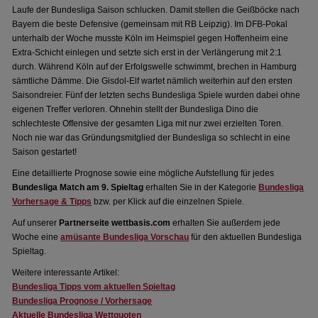
Laufe der Bundesliga Saison schlucken. Damit stellen die Geißböcke nach
Bayern die beste Defensive (gemeinsam mit RB Leipzig). Im DFB-Pokal
unterhalb der Woche musste Köln im Heimspiel gegen Hoffenheim eine
Extra-Schicht einlegen und setzte sich erst in der Verlängerung mit 2:1
durch. Während Köln auf der Erfolgswelle schwimmt, brechen in Hamburg
sämtliche Dämme. Die Gisdol-Elf wartet nämlich weiterhin auf den ersten
Saisondreier. Fünf der letzten sechs Bundesliga Spiele wurden dabei ohne
eigenen Treffer verloren. Ohnehin stellt der Bundesliga Dino die
schlechteste Offensive der gesamten Liga mit nur zwei erzielten Toren.
Noch nie war das Gründungsmitglied der Bundesliga so schlecht in eine
Saison gestartet!
Eine detaillierte Prognose sowie eine mögliche Aufstellung für jedes
Bundesliga Match am 9. Spieltag
erhalten Sie in der Kategorie
Bundesliga
Vorhersage & Tipps
bzw. per Klick auf die einzelnen Spiele.
Auf unserer
Partnerseite wettbasis.com
erhalten Sie außerdem jede
Woche eine
amüsante Bundesliga Vorschau
für den aktuellen Bundesliga
Spieltag.
Weitere interessante Artikel:
Bundesliga Tipps vom aktuellen Spieltag
Bundesliga Prognose / Vorhersage
Aktuelle Bundesliga Wettquoten