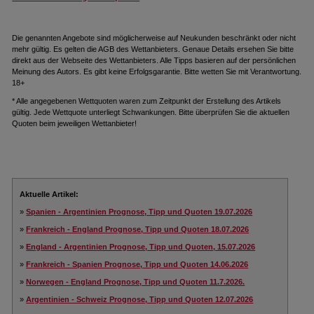
Die genannten Angebote sind möglicherweise auf Neukunden beschränkt oder nicht
mehr gültig. Es gelten die AGB des Wettanbieters. Genaue Details ersehen Sie bitte
direkt aus der Webseite des Wettanbieters. Alle Tipps basieren auf der persönlichen
Meinung des Autors. Es gibt keine Erfolgsgarantie. Bitte wetten Sie mit Verantwortung.
18+
* Alle angegebenen Wettquoten waren zum Zeitpunkt der Erstellung des Artikels
gültig. Jede Wettquote unterliegt Schwankungen. Bitte überprüfen Sie die aktuellen
Quoten beim jeweiligen Wettanbieter!
Aktuelle Artikel:
»
Spanien - Argentinien Prognose, Tipp und Quoten 19.07.2026
»
Frankreich - England Prognose, Tipp und Quoten 18.07.2026
»
England - Argentinien Prognose, Tipp und Quoten, 15.07.2026
»
Frankreich - Spanien Prognose, Tipp und Quoten 14.06.2026
»
Norwegen - England Prognose, Tipp und Quoten 11.7.2026.
»
Argentinien - Schweiz Prognose, Tipp und Quoten 12.07.2026