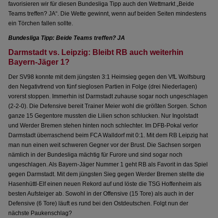
favorisieren wir für diesen Bundesliga Tipp auch den Wettmarkt „Beide
Teams treffen? JA“. Die Wette gewinnt, wenn auf beiden Seiten mindestens
ein Törchen fallen sollte.
Bundesliga Tipp: Beide Teams treffen? JA
Darmstadt vs. Leipzig: Bleibt RB auch weiterhin
Bayern-Jäger 1?
Der SV98 konnte mit dem jüngsten 3:1 Heimsieg gegen den VfL Wolfsburg
den Negativtrend von fünf sieglosen Partien in Folge (drei Niederlagen)
vorerst stoppen. Immerhin ist Darmstadt zuhause sogar noch ungeschlagen
(2-2-0). Die Defensive bereit Trainer Meier wohl die größten Sorgen. Schon
ganze 15 Gegentore mussten die Lilien schon schlucken. Nur Ingolstadt
und Werder Bremen stehen hinten noch schlechter. Im DFB-Pokal verlor
Darmstadt überraschend beim FCA Walldorf mit 0:1. Mit dem RB Leipzig hat
man nun einen weit schweren Gegner vor der Brust. Die Sachsen sorgen
nämlich in der Bundesliga mächtig für Furore und sind sogar noch
ungeschlagen. Als Bayern-Jäger Nummer 1 geht RB als Favorit in das Spiel
gegen Darmstadt. Mit dem jüngsten Sieg gegen Werder Bremen stellte die
Hasenhüttl-Elf einen neuen Rekord auf und löste die TSG Hoffenheim als
besten Aufsteiger ab. Sowohl in der Offensive (15 Tore) als auch in der
Defensive (6 Tore) läuft es rund bei den Ostdeutschen. Folgt nun der
nächste Paukenschlag?