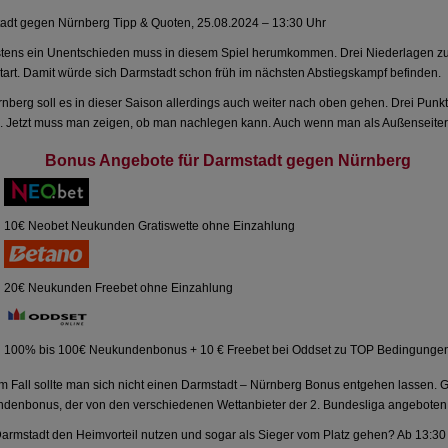
adt gegen Nürnberg Tipp & Quoten, 25.08.2024 – 13:30 Uhr
tens ein Unentschieden muss in diesem Spiel herumkommen. Drei Niederlagen zum 
Start. Damit würde sich Darmstadt schon früh im nächsten Abstiegskampf befinden.
nberg soll es in dieser Saison allerdings auch weiter nach oben gehen. Drei Punk
. Jetzt muss man zeigen, ob man nachlegen kann. Auch wenn man als Außenseiter
Bonus Angebote für Darmstadt gegen Nürnberg
10€ Neobet Neukunden Gratiswette ohne Einzahlung
20€ Neukunden Freebet ohne Einzahlung
100% bis 100€ Neukundenbonus + 10 € Freebet bei Oddset zu TOP Bedingunge
em Fall sollte man sich nicht einen Darmstadt – Nürnberg Bonus entgehen lassen.
denbonus, der von den verschiedenen Wettanbieter der 2. Bundesliga angeboten 
armstadt den Heimvorteil nutzen und sogar als Sieger vom Platz gehen? Ab 13:30