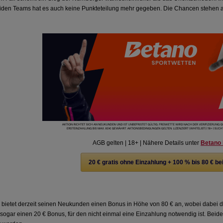
iden Teams hat es auch keine Punkteteilung mehr gegeben. Die Chancen stehen al
AGB gelten | 18+ | Nähere Details unter
Betano
20 € gratis ohne Einzahlung + 100 % bis 80 € be
 bietet derzeit seinen Neukunden einen Bonus in Höhe von 80 € an, wobei dabei d
 sogar einen 20 € Bonus, für den nicht einmal eine Einzahlung notwendig ist. Beide