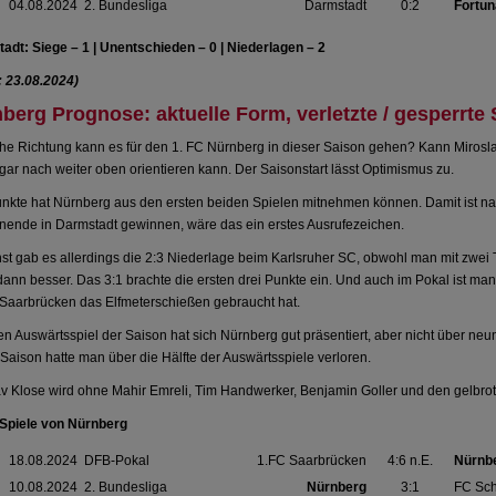
04.08.2024
2. Bundesliga
Darmstadt
0:2
Fortun
adt: Siege – 1 | Unentschieden – 0 | Niederlagen – 2
: 23.08.2024)
berg Prognose: aktuelle Form, verletzte / gesperrte 
che Richtung kann es für den 1. FC Nürnberg in dieser Saison gehen? Kann Mirosla
gar nach weiter oben orientieren kann. Der Saisonstart lässt Optimismus zu.
unkte hat Nürnberg aus den ersten beiden Spielen mitnehmen können. Damit ist nat
ende in Darmstadt gewinnen, wäre das ein erstes Ausrufezeichen.
st gab es allerdings die 2:3 Niederlage beim Karlsruher SC, obwohl man mit zwei
 dann besser. Das 3:1 brachte die ersten drei Punkte ein. Und auch im Pokal ist m
Saarbrücken das Elfmeterschießen gebraucht hat.
en Auswärtsspiel der Saison hat sich Nürnberg gut präsentiert, aber nicht über neun
 Saison hatte man über die Hälfte der Auswärtsspiele verloren.
av Klose wird ohne Mahir Emreli, Tim Handwerker, Benjamin Goller und den gelbr
 Spiele von Nürnberg
18.08.2024
DFB-Pokal
1.FC Saarbrücken
4:6 n.E.
Nürnb
10.08.2024
2. Bundesliga
Nürnberg
3:1
FC Sch