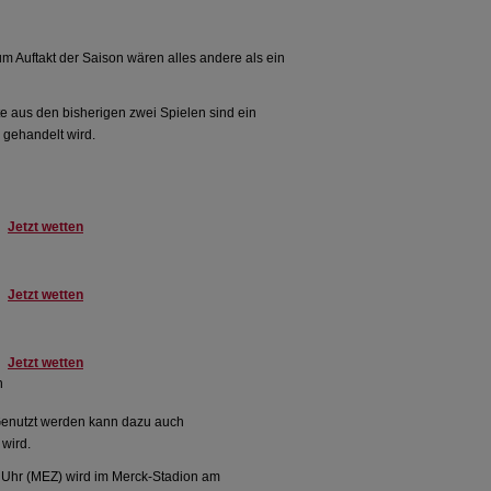
Auftakt der Saison wären alles andere als ein
te aus den bisherigen zwei Spielen sind ein
 gehandelt wird.
Jetzt wetten
Jetzt wetten
Jetzt wetten
n
 Genutzt werden kann dazu auch
wird.
 Uhr (MEZ) wird im Merck-Stadion am