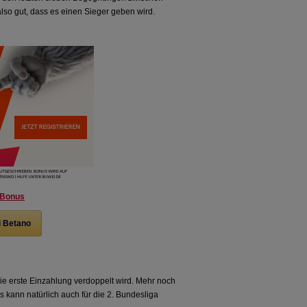
so gut, dass es einen Sieger geben wird.
 Bonus
i Betano
ie erste Einzahlung verdoppelt wird. Mehr noch
s kann natürlich auch für die 2. Bundesliga