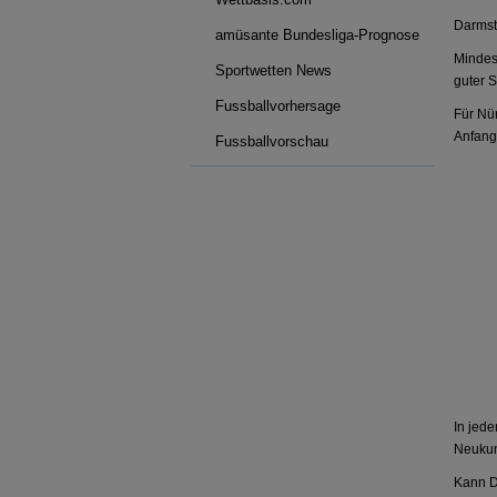
Darmst
amüsante Bundesliga-Prognose
Mindes
Sportwetten News
guter 
Fussballvorhersage
Für Nür
Anfang
Fussballvorschau
In jed
Neukun
Kann D