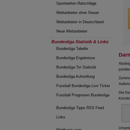
Sportwetten Ratschläge
Wettanbieter ohne Steuer
Wettanbieter in Deutschland
Neue Wettanbieter
Bundesliga Statistik & Links
Bundesliga Tabelle
Darm
Bundesliga Ergebnisse
Abstei
Bundesliga Tor Statistik
punkte
Bundesliga Aufstellung
Zuminde
Aufeina
Fussball Bundesliga Live Ticker
Die Dar
Fussball Prognosen Bundesliga
Konste
Bundesliga Tipps RSS Feed
Links
Unsere
Wettbasis.com