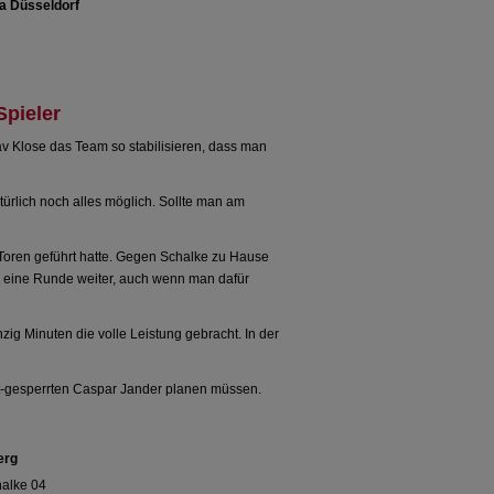
a Düsseldorf
Spieler
v Klose das Team so stabilisieren, dass man
ürlich noch alles möglich. Sollte man am
 Toren geführt hatte. Gegen Schalke zu Hause
an eine Runde weiter, auch wenn man dafür
zig Minuten die volle Leistung gebracht. In der
ot-gesperrten Caspar Jander planen müssen.
erg
alke 04