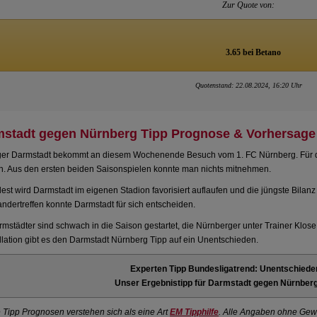
Zur Quote von:
3.65 bei Betano
Quotenstand: 22.08.2024, 16:20 Uhr
stadt gegen Nürnberg Tipp Prognose & Vorhersage
ger Darmstadt bekommt an diesem Wochenende Besuch vom 1. FC Nürnberg. Für di
n. Aus den ersten beiden Saisonspielen konnte man nichts mitnehmen.
st wird Darmstadt im eigenen Stadion favorisiert auflaufen und die jüngste Bilanz s
ndertreffen konnte Darmstadt für sich entscheiden.
mstädter sind schwach in die Saison gestartet, die Nürnberger unter Trainer Klos
llation gibt es den Darmstadt Nürnberg Tipp auf ein Unentschieden.
Experten Tipp Bundesligatrend: Unentschiede
Unser Ergebnistipp für Darmstadt gegen Nürnberg
 Tipp Prognosen verstehen sich als eine Art
EM Tipphilfe
. Alle Angaben ohne Gew