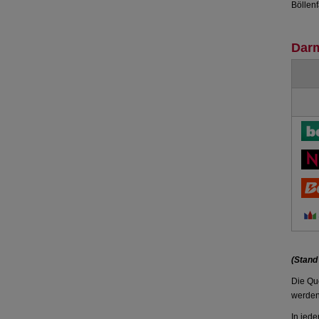
Böllenf
Darm
(Stand
Die Qu
werden
In jed