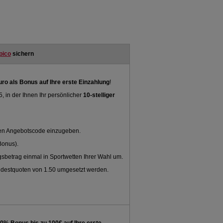
pico
sichern
ro als Bonus auf Ihre erste Einzahlung
!
, in der Ihnen Ihr persönlicher
10-stelliger
hren Angebotscode einzugeben.
onus).
sbetrag einmal in Sportwetten Ihrer Wahl um.
ndestquoten von 1.50 umgesetzt werden.