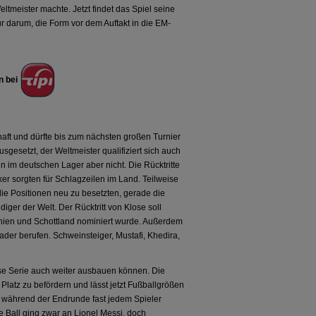
tmeister machte. Jetzt findet das Spiel seine
r darum, die Form vor dem Auftakt in die EM-
n bei
aft und dürfte bis zum nächsten großen Turnier
gesetzt, der Weltmeister qualifiziert sich auch
 im deutschen Lager aber nicht. Die Rücktritte
r sorgten für Schlagzeilen im Land. Teilweise
die Positionen neu zu besetzten, gerade die
diger der Welt. Der Rücktritt von Klose soll
inien und Schottland nominiert wurde. Außerdem
er berufen. Schweinsteiger, Mustafi, Khedira,
ese Serie auch weiter ausbauen können. Die
Platz zu befördern und lässt jetzt Fußballgrößen
ar während der Endrunde fast jedem Spieler
Ball ging zwar an Lionel Messi, doch