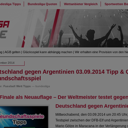
desliga Tipps
Bundesliga Quoten
Wettanbieter Vergleich
Sportwetten B
ung | AGB gelten | Glücksspiel kann abhängig machen | Wir erhalten eine Provision von den 
ember 2014
tschland gegen Argentinien 03.09.2014 Tipp & 
undschaftsspiel
ie:
Fussball Wett Tipps
— bundesliga
inale als Neuauflage – Der Weltmeister testet gegen
Deutschland gegen Argentini
Mittwochabend, den 03.09.2014 um 20:45 Uhr, f
Testspiel zwischen der DFB-Elf und Argentinien 
Mario Götze in Maracana in der Verlängerung 