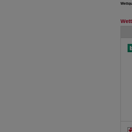
Wettqu
Wett
.