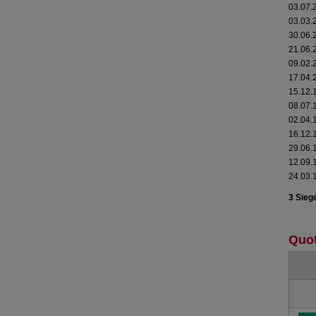
03.07.2
03.03.2
30.06.2
21.06.
09.02.2
17.04.2
15.12.1
08.07.1
02.04.1
16.12.1
29.06.1
12.09.1
24.03.1
3 Sieg
Quot