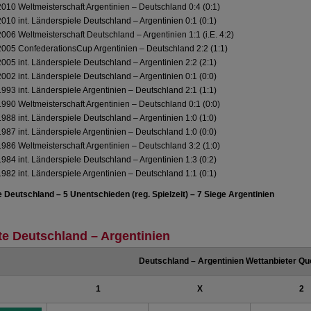
010 Weltmeisterschaft Argentinien – Deutschland 0:4 (0:1)
010 int. Länderspiele Deutschland – Argentinien 0:1 (0:1)
006 Weltmeisterschaft Deutschland – Argentinien 1:1 (i.E. 4:2)
2005 ConfederationsCup Argentinien – Deutschland 2:2 (1:1)
005 int. Länderspiele Deutschland – Argentinien 2:2 (2:1)
002 int. Länderspiele Deutschland – Argentinien 0:1 (0:0)
993 int. Länderspiele Argentinien – Deutschland 2:1 (1:1)
990 Weltmeisterschaft Argentinien – Deutschland 0:1 (0:0)
988 int. Länderspiele Deutschland – Argentinien 1:0 (1:0)
987 int. Länderspiele Argentinien – Deutschland 1:0 (0:0)
986 Weltmeisterschaft Argentinien – Deutschland 3:2 (1:0)
984 int. Länderspiele Deutschland – Argentinien 1:3 (0:2)
982 int. Länderspiele Argentinien – Deutschland 1:1 (0:1)
e Deutschland – 5 Unentschieden (reg. Spielzeit) – 7 Siege Argentinien
e Deutschland – Argentinien
Deutschland – Argentinien Wettanbieter Qu
1
X
2