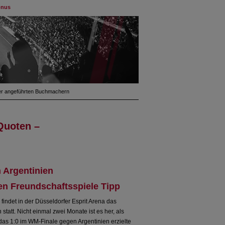
onus
hier angeführten Buchmachern
Quoten –
 Argentinien
en Freundschaftsspiele Tipp
indet in der Düsseldorfer Esprit Arena das
statt. Nicht einmal zwei Monate ist es her, als
das 1:0 im WM-Finale gegen Argentinien erzielte