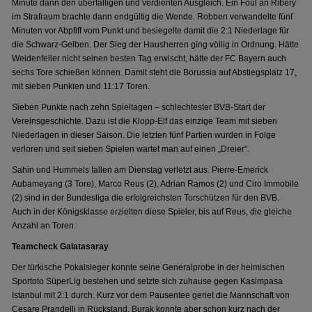
Minute dann den überfälligen und verdienten Ausgleich. Ein Foul an Ribery
im Strafraum brachte dann endgültig die Wende. Robben verwandelte fünf
Minuten vor Abpfiff vom Punkt und besiegelte damit die 2:1 Niederlage für
die Schwarz-Gelben. Der Sieg der Hausherren ging völlig in Ordnung. Hätte
Weidenfeller nicht seinen besten Tag erwischt, hätte der FC Bayern auch
sechs Tore schießen können. Damit steht die Borussia auf Abstiegsplatz 17,
mit sieben Punkten und 11:17 Toren.
Sieben Punkte nach zehn Spieltagen – schlechtester BVB-Start der
Vereinsgeschichte. Dazu ist die Klopp-Elf das einzige Team mit sieben
Niederlagen in dieser Saison. Die letzten fünf Partien wurden in Folge
verloren und seit sieben Spielen wartet man auf einen „Dreier“.
Sahin und Hummels fallen am Dienstag verletzt aus. Pierre-Emerick
Aubameyang (3 Tore), Marco Reus (2), Adrian Ramos (2) und Ciro Immobile
(2) sind in der Bundesliga die erfolgreichsten Torschützen für den BVB.
Auch in der Königsklasse erzielten diese Spieler, bis auf Reus, die gleiche
Anzahl an Toren.
Teamcheck Galatasaray
Der türkische Pokalsieger konnte seine Generalprobe in der heimischen
Sportoto SüperLig bestehen und setzte sich zuhause gegen Kasimpasa
Istanbul mit 2:1 durch. Kurz vor dem Pausentee geriet die Mannschaft von
Cesare Prandelli in Rückstand. Burak konnte aber schon kurz nach der