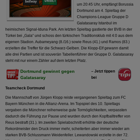
um 20:45 Uhr, empfängt Borussia
Dortmund am 4. Spieltag der
Champions-League Gruppe D
Galatasaray Istanbul im
heimischen Signal-Iduna Park. Am letzten Spieltag gastierte der BVB in der
Türkei bei „Gala“ und schoss den türkischen Traditionsklub mit 4:0 aus dem
eigenen Stadion. Aubameyang (8./16.) sowie Reus (41.) und Ramos (83.)
erzielten die Treffer für die Schwarz-Gelben. Die Klopp-Elf gewann damit
alle drei Partien und ist souverän Tabellenführer der Gruppe D. Galatasaray
steht mit nur einem Zähler auf dem letzten Platz.
Dortmund gewinnt gegen
– Jetzt tippen
Galatasaray
bei
Teamcheck Dortmund
Die Mannschaft von Jürgen Klopp reiste vergangenen Spieltag zum FC
Bayern München in die Allianz-Arena. Im Topspiel des 10. Spieltags
vergaben die Münchner reihenweise gute Tormöglichkeiten, verpassten
dadurch die Führung zur Pause und wurden durch den Kopfballtreffer von
Reus bestraft (31.). Im zweiten Spielabschnitt erhöhte der deutsche
Rekordmeister den Druck immer mehr, scheiterten aber immer wieder am
starken BVB-Schlussmann Weidenfeller. Lewandowski erzielte in der 72.