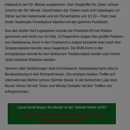
Halbzeit in der 53. Minute ausgleichen. Den Siegtreffer für „Gala“ schoss
Umut in der 90. Minute. Damit haben die Türken nach acht Spieltagen 16
Zähler auf der Habenseite und ein Torverhältnis von 10:10 – Platz zwei
hinter Stadtrivale Fenerbahce Istanbul mit der gleichen Punktzahl.
Aus den letzten fünf Ligaspielen konnte die Prandelli-Elf vier Partien
gewinnen und verlor nur ein Mal. 10 Gegentore zeigen das größte Problem
von Galatasaray. Auch in der Champions League kassierte man nach drei
Gruppenspielen bereits neun Gegentore. Die BVB-Form in der
Königsklasse könnte für den türkischen Traditionsklub wieder zum Horror-
Spiel inklusive Klatsche werden.
Sperren oder Verletzungen sind nicht bekannt. Galatasaray kann also in
Bestbesetzung in den Ruhrpott reisen. Die einzigen beiden Treffer auf
internationale Bühne schoss Stürmer Burak. In der türkischen Liga sind
Burak Yilmaz mit vier Toren und Weslej Sneijder mit drei Treffern am
erfolgreichsten.
Lässt Zenit Bayer 04 wieder in der Tabelle hinter sich?
Zenit St. Petersburg gegen Leverkusen, 04.11.2014 –
Bundesligatrend Prognose