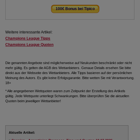
100€ Bonus bei Tipico
.
Weitere interessante Artikel:
Champions League Tipps
Champions League Quoten
Die genannten Angebote sind möglicherweise auf Neukunden beschränkt oder nicht
mehr gültig. Es gelten die AGB des Wettanbieters. Genaue Details ersehen Sie bitte
direkt aus der Webseite des Wettanbieters. Alle Tipps basieren auf der persönlichen
Meinung des Autors. Es gibt keine Erfolgsgarantie. Bitte wetten Sie mit Verantwortung.
18+
* Alle angegebenen Wettquoten waren zum Zeitpunkt der Erstellung des Artikels
gültig. Jede Wettquote unterliegt Schwankungen. Bitte überprüfen Sie die aktuellen
Quoten beim jeweiligen Wettanbieter!
Aktuelle Artikel: