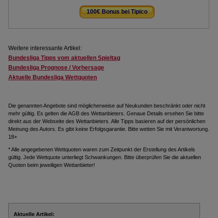
100€ Bonus bei Tipico
.
Weitere interessante Artikel:
Bundesliga Tipps vom aktuellen Spieltag
Bundesliga Prognose / Vorhersage
Aktuelle Bundesliga Wettquoten
Die genannten Angebote sind möglicherweise auf Neukunden beschränkt oder nicht
mehr gültig. Es gelten die AGB des Wettanbieters. Genaue Details ersehen Sie bitte
direkt aus der Webseite des Wettanbieters. Alle Tipps basieren auf der persönlichen
Meinung des Autors. Es gibt keine Erfolgsgarantie. Bitte wetten Sie mit Verantwortung.
18+
* Alle angegebenen Wettquoten waren zum Zeitpunkt der Erstellung des Artikels
gültig. Jede Wettquote unterliegt Schwankungen. Bitte überprüfen Sie die aktuellen
Quoten beim jeweiligen Wettanbieter!
Aktuelle Artikel: