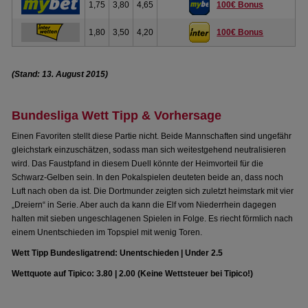
1,75
3,80
4,65
100€ Bonus
1,80
3,50
4,20
100€ Bonus
(Stand: 13. August 2015)
Bundesliga Wett Tipp & Vorhersage
Einen Favoriten stellt diese Partie nicht. Beide Mannschaften sind ungefähr
gleichstark einzuschätzen, sodass man sich weitestgehend neutralisieren
wird. Das Faustpfand in diesem Duell könnte der Heimvorteil für die
Schwarz-Gelben sein. In den Pokalspielen deuteten beide an, dass noch
Luft nach oben da ist. Die Dortmunder zeigten sich zuletzt heimstark mit vier
„Dreiern“ in Serie. Aber auch da kann die Elf vom Niederrhein dagegen
halten mit sieben ungeschlagenen Spielen in Folge. Es riecht förmlich nach
einem Unentschieden im Topspiel mit wenig Toren.
Wett Tipp Bundesligatrend: Unentschieden | Under 2.5
Wettquote auf Tipico: 3.80 | 2.00 (Keine Wettsteuer bei Tipico!)