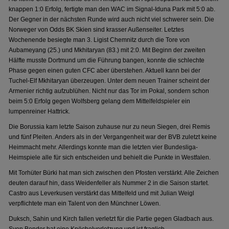
knappen 1:0 Erfolg, fertigte man den WAC im Signal-Iduna Park mit 5:0 ab.
Der Gegner in der nächsten Runde wird auch nicht viel schwerer sein. Die
Norweger von Odds BK Skien sind krasser Außenseiter. Letztes
Wochenende besiegte man 3. Ligist Chemnitz durch die Tore von
Aubameyang (25.) und Mkhitaryan (83.) mit 2:0. Mit Beginn der zweiten
Hälfte musste Dortmund um die Führung bangen, konnte die schlechte
Phase gegen einen guten CFC aber überstehen. Aktuell kann bei der
Tuchel-Elf Mkhitaryan überzeugen. Unter dem neuen Trainer scheint der
Armenier richtig aufzublühen. Nicht nur das Tor im Pokal, sondern schon
beim 5:0 Erfolg gegen Wolfsberg gelang dem Mittelfeldspieler ein
lumpenreiner Hattrick.
Die Borussia kam letzte Saison zuhause nur zu neun Siegen, drei Remis
und fünf Pleiten. Anders als in der Vergangenheit war der BVB zuletzt keine
Heimmacht mehr. Allerdings konnte man die letzten vier Bundesliga-
Heimspiele alle für sich entscheiden und behielt die Punkte in Westfalen.
Mit Torhüter Bürki hat man sich zwischen den Pfosten verstärkt. Alle Zeichen
deuten darauf hin, dass Weidenfeller als Nummer 2 in die Saison startet.
Castro aus Leverkusen verstärkt das Mittelfeld und mit Julian Weigl
verpflichtete man ein Talent von den Münchner Löwen.
Duksch, Sahin und Kirch fallen verletzt für die Partie gegen Gladbach aus.