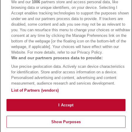
We and our
1006
partners store and access personal data, like
browsing data or unique identifiers, on your device. Selecting I
Accept enables tracking technologies to support the purposes shown
under we and our partners process data to provide. If trackers are
→
Bwin Bonus
→
Bwin besuchen
disabled, some content and ads you see may not be as relevant to
you. You can resurface this menu to change your choices or withdraw
consent at any time by clicking the Manage Preferences link on the
bottom of the webpage [or the floating icon on the bottom-left of the
webpage, if applicable]. Your choices will have effect within our
Website. For more details, refer to our Privacy Policy.
We and our partners process data to provide:
Use precise geolocation data. Actively scan device characteristics
for identification. Store and/or access information on a device.
Personalised advertising and content, advertising and content
measurement, audience research and services development.
Suchtrisiken, Glücksspiel kann süchtig machen - Hilfe finden Sie auf
buwei.de
List of Partners (vendors)
Alle Anbieter auf dieser Webseite sind offiziell in Deutschland
lizenziert
und
werden von der
Gemeinsamen Glücksspielbehörde der Länder
reguliert
Copyright 2002-2026
Bundesligatrend Fussball Bundesliga Tipps
- 18+ Spiele mit
I Accept
Verantwortung!
Impressum
|
Datenschutz
|
Cookie Richtlinie
Show Purposes
Bundesliga Tipps
Bundesliga Quoten
Wettanbieter
Sportwetten Bonus
Vergleich