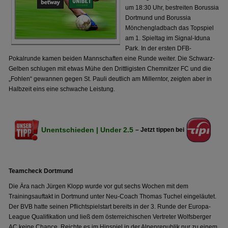
um 18:30 Uhr, bestreiten Borussia
Dortmund und Borussia
Mönchengladbach das Topspiel
am 1. Spieltag im Signal-Iduna
Park. In der ersten DFB-
Pokalrunde kamen beiden Mannschaften eine Runde weiter. Die Schwarz-
Gelben schlugen mit etwas Mühe den Drittligisten Chemnitzer FC und die
„Fohlen“ gewannen gegen St. Pauli deutlich am Millerntor, zeigten aber in
Halbzeit eins eine schwache Leistung.
Unentschieden | Under 2.5
– Jetzt tippen bei
Teamcheck Dortmund
Die Ära nach Jürgen Klopp wurde vor gut sechs Wochen mit dem
Trainingsauftakt in Dortmund unter Neu-Coach Thomas Tuchel eingeläutet.
Der BVB hatte seinen Pflichtspielstart bereits in der 3. Runde der Europa-
League Qualifikation und ließ dem österreichischen Vertreter Wolfsberger
AC keine Chance. Reichte es im Hinspiel in der Alpenrepublik nur zu einem