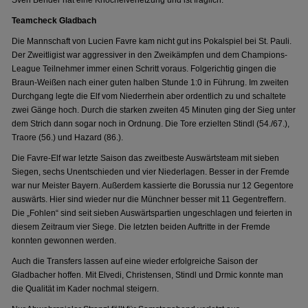
Sven Bender hat eine Knöchelverletzung und ist fraglich.
Teamcheck Gladbach
Die Mannschaft von Lucien Favre kam nicht gut ins Pokalspiel bei St. Pauli.
Der Zweitligist war aggressiver in den Zweikämpfen und dem Champions-
League Teilnehmer immer einen Schritt voraus. Folgerichtig gingen die
Braun-Weißen nach einer guten halben Stunde 1:0 in Führung. Im zweiten
Durchgang legte die Elf vom Niederrhein aber ordentlich zu und schaltete
zwei Gänge hoch. Durch die starken zweiten 45 Minuten ging der Sieg unter
dem Strich dann sogar noch in Ordnung. Die Tore erzielten Stindl (54./67.),
Traore (56.) und Hazard (86.).
Die Favre-Elf war letzte Saison das zweitbeste Auswärtsteam mit sieben
Siegen, sechs Unentschieden und vier Niederlagen. Besser in der Fremde
war nur Meister Bayern. Außerdem kassierte die Borussia nur 12 Gegentore
auswärts. Hier sind wieder nur die Münchner besser mit 11 Gegentreffern.
Die „Fohlen“ sind seit sieben Auswärtspartien ungeschlagen und feierten in
diesem Zeitraum vier Siege. Die letzten beiden Auftritte in der Fremde
konnten gewonnen werden.
Auch die Transfers lassen auf eine wieder erfolgreiche Saison der
Gladbacher hoffen. Mit Elvedi, Christensen, Stindl und Drmic konnte man
die Qualität im Kader nochmal steigern.