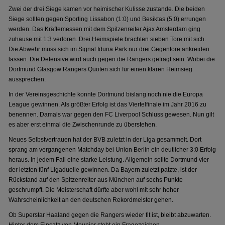
Zwei der drei Siege kamen vor heimischer Kulisse zustande. Die beiden
Siege sollten gegen Sporting Lissabon (1:0) und Besiktas (5:0) errungen
werden. Das Kräftemessen mit dem Spitzenreiter Ajax Amsterdam ging
zuhause mit 1:3 verloren. Drei Heimspiele brachten sieben Tore mit sich.
Die Abwehr muss sich im Signal Iduna Park nur drei Gegentore ankreiden
lassen. Die Defensive wird auch gegen die Rangers gefragt sein. Wobei die
Dortmund Glasgow Rangers Quoten sich für einen klaren Heimsieg
aussprechen.
In der Vereinsgeschichte konnte Dortmund bislang noch nie die Europa
League gewinnen. Als größter Erfolg ist das Viertelfinale im Jahr 2016 zu
benennen. Damals war gegen den FC Liverpool Schluss gewesen. Nun gilt
es aber erst einmal die Zwischenrunde zu überstehen.
Neues Selbstvertrauen hat der BVB zuletzt in der Liga gesammelt. Dort
sprang am vergangenen Matchday bei Union Berlin ein deutlicher 3:0 Erfolg
heraus. In jedem Fall eine starke Leistung. Allgemein sollte Dortmund vier
der letzten fünf Ligaduelle gewinnen. Da Bayern zuletzt patzte, ist der
Rückstand auf den Spitzenreiter aus München auf sechs Punkte
geschrumpft. Die Meisterschaft dürfte aber wohl mit sehr hoher
Wahrscheinlichkeit an den deutschen Rekordmeister gehen.
Ob Superstar Haaland gegen die Rangers wieder fit ist, bleibt abzuwarten.