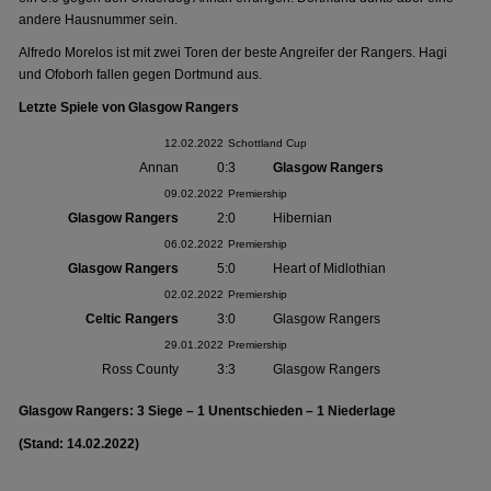
andere Hausnummer sein.
Alfredo Morelos ist mit zwei Toren der beste Angreifer der Rangers. Hagi
und Ofoborh fallen gegen Dortmund aus.
Letzte Spiele von Glasgow Rangers
12.02.2022
Schottland Cup
Annan
0:3
Glasgow Rangers
09.02.2022
Premiership
Glasgow Rangers
2:0
Hibernian
06.02.2022
Premiership
Glasgow Rangers
5:0
Heart of Midlothian
02.02.2022
Premiership
Celtic Rangers
3:0
Glasgow Rangers
29.01.2022
Premiership
Ross County
3:3
Glasgow Rangers
Glasgow Rangers: 3 Siege – 1 Unentschieden – 1 Niederlage
(Stand: 14.02.2022)