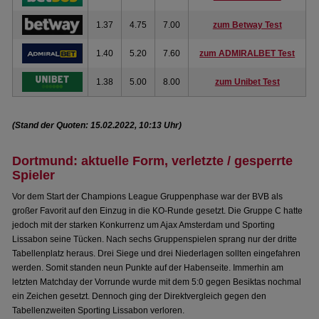
1.37
4.75
7.00
zum Betway Test
1.40
5.20
7.60
zum ADMIRALBET Test
1.38
5.00
8.00
zum Unibet Test
(Stand der Quoten: 15.02.2022, 10:13 Uhr)
Dortmund: aktuelle Form, verletzte / gesperrte
Spieler
Vor dem Start der Champions League Gruppenphase war der BVB als
großer Favorit auf den Einzug in die KO-Runde gesetzt. Die Gruppe C hatte
jedoch mit der starken Konkurrenz um Ajax Amsterdam und Sporting
Lissabon seine Tücken. Nach sechs Gruppenspielen sprang nur der dritte
Tabellenplatz heraus. Drei Siege und drei Niederlagen sollten eingefahren
werden. Somit standen neun Punkte auf der Habenseite. Immerhin am
letzten Matchday der Vorrunde wurde mit dem 5:0 gegen Besiktas nochmal
ein Zeichen gesetzt. Dennoch ging der Direktvergleich gegen den
Tabellenzweiten Sporting Lissabon verloren.