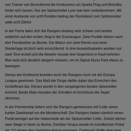
von Trainer van Bronckhorst die Konkurrenz um Sparta Prag und Bröndby
hinter sich lassen. Nur am Spitzenreiter Lyon war kein vorbeikommen. Mit
einer Ausbeute von acht Punkten betrug der Rückstand zum Spitzenreiter
satte acht Zähler.
In der Ferne taten sich die Rangers bislang sehr schwer und warten
weiterhin auf den ersten Sieg in der Euroleague. Zwei Punkte stehen nach
drei Fernduellen zu Buche. Die Bilanz von zwei Remis und einer
Niederlage ist doch sehr ernüchternd. In drei Auswärtsspielen wurden nur
zwei Tore erzielt und die Abwehr musste drei Gegentore in Kauf nehmen.
Man wird sich deutlich steigern müssen, um im Signal Iduna Park etwas zu
bewegen.
Genau wie Dortmund konnten auch die Rangers noch nie die Europa
League gewinnen. Das Maß der Dinge stellte dabei das Erreichen des
Achtelfinals dar. Dieses wurde in den vergangenen beiden Spielzeiten
erreicht. Beide Male mussten die Schotten im Anschluss die Segel
streichen.
In der Premiership liefern sich die Rangers gemeinsam mit Celtic einen
harten Zweikampf um die Meisterschaft. Die Rangers haben nämlich einen
Punkt weniger auf der Habenseite als der Spitzenreiter Celtic. Zuletzt stehen
zwei Siege in Serie zu Buche. Darüber hinaus wurde im schottischen Pokal
ein 3:0 gegen den Underdog Annan errungen. Dortmund dürfte aber eine