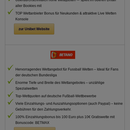
Überdurchschnittlich hohe Wettquoten -> spielt im oberen Drittel
aller Bookies mit
TOP Wettanbieter Bonus für Neukunden & attraktive Live Wetten
Konsole
zur Unibet Website
.
Hervorragendes Wettangebot für Fussball Wetten – Ideal für Fans
der deutschen Bundesliga
Enorme Tiefe und Breite des Wettangebotes – unzählige
Spezialwetten
Top-Wettquoten auf deutsche Fußball-Wettbewerbe
Viele Einzahlungs- und Auszahlungsoptionen (auch Paypal) – keine
Gebühren für den Zahlungsverkehr.
100% Einzahlungsbonus bis 100 Euro plus 10€ Gratiswette mit
Bonuscode: BETMAX