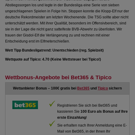
Abstiegssorgen los und legte in der Bundesliga eine Serie von sieben
ungeschlagenen Spielen in Folge hin. Stoppen konnte die Klopp-Elf nur der
deutsche Rekordmeister am letzten Wochenende. Die TSG sollte aber nicht
unterschätzt werden. Mit ihrer Qualität, besonders im Offensivbereich, sind
sie in der Lage die nicht ganz sattelfeste BVB-Abwehr zu überlisten. Wir
trauen der Gisdol-Elf die Verlängerung zu und rechnen mit einer
Entscheidung erst im Elfmeterschießen.
Wett Tipp Bundesligatrend: Unentschieden (reg. Spielzeit)
Wettquote auf Tipico: 4.70 (Keine Wettsteuer bei Tipico!)
Wettbonus-Angebote bei Bet365 & Tipico
Wettanbieter Bonus – 100€ gratis bei
Bet365
und
Tipico
sichern
Registrieren Sie sich bei Bet365 und
kassieren Sie
100 Euro als Bonus auf Ihre
erste Einzahlung
!
Sie erhalten nach Ihrer Anmeldung eine E-
Mail von Bet365, in der Ihnen Ihr