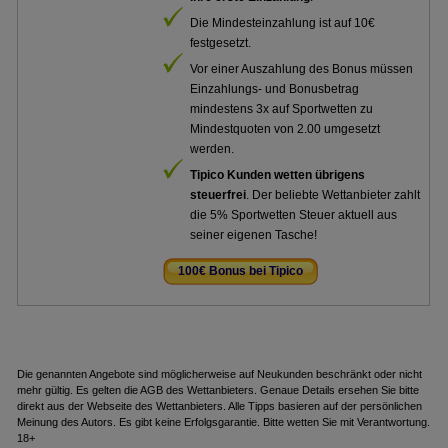
Die Mindesteinzahlung ist auf 10€
festgesetzt.
Vor einer Auszahlung des Bonus müssen
Einzahlungs- und Bonusbetrag
mindestens 3x auf Sportwetten zu
Mindestquoten von 2.00 umgesetzt
werden.
Tipico Kunden wetten übrigens
steuerfrei
. Der beliebte Wettanbieter zahlt
die 5% Sportwetten Steuer aktuell aus
seiner eigenen Tasche!
100€ Bonus bei Tipico
.
Die genannten Angebote sind möglicherweise auf Neukunden beschränkt oder nicht
mehr gültig. Es gelten die AGB des Wettanbieters. Genaue Details ersehen Sie bitte
direkt aus der Webseite des Wettanbieters. Alle Tipps basieren auf der persönlichen
Meinung des Autors. Es gibt keine Erfolgsgarantie. Bitte wetten Sie mit Verantwortung.
18+