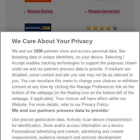
→
Betano Bonus
→
Betano besuchen
We Care About Your Privacy
→
AdmiralBet Bonus
→
AdmiralBet besuchen
We and our
1008
partners store and access personal data, like
browsing data or unique identifiers, on your device. Selecting I
Accept enables tracking technologies to support the purposes shown
under we and our partners process data to provide. If trackers are
→
Bwin Bonus
→
Bwin besuchen
disabled, some content and ads you see may not be as relevant to
you. You can resurface this menu to change your choices or withdraw
consent at any time by clicking the Manage Preferences link on the
bottom of the webpage [or the floating icon on the bottom-left of the
webpage, if applicable]. Your choices will have effect within our
Website. For more details, refer to our Privacy Policy.
We and our partners process data to provide:
Use precise geolocation data. Actively scan device characteristics
for identification. Store and/or access information on a device.
Personalised advertising and content, advertising and content
measurement, audience research and services development.