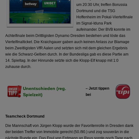
um 20:30 Uhr, treffen Borussia
Dortmund und die TSG
Hoffenheim im Pokal-Viertelfinale
im Signal-Iduna Park
aufeinander. Der BVB konnte im
Achtelfinale beim Drittligisten Dynamo Dresden bestehen und löste das
Viertelfinalticket. Die Kraichgauer gaben auch keinen Anlass zur Blamage
beim Zweitligisten VfR Aalen und setzten sich mit dem gleichen Ergebnis
wie die Schwarz-Gelben durch. In der Bundesliga gab es diese Partie am
14. Spieltag. In der Hinrunde setzte sich die Klopp-Elf knapp mit 1:0
zuhause durch.
Unentschieden (reg.
– Jetzt tippen
Spielzeit)
bei
Teamcheck Dortmund
Die Mannschaft von Jürgen Klopp wurde der Favoritenrolle in Dresden dank
der beiden Treffer von Immobile gerecht (50./90.) und zog souverän in die
nächste Runde ein. Das Foul von Erdmann an Reus sorgte noch Tage nach