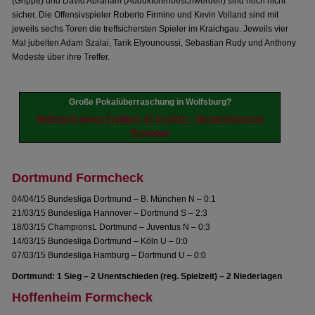
(Grippe) und David Abraham (Adduktorenbeschwerden) sind noch nicht
sicher. Die Offensivspieler Roberto Firmino und Kevin Volland sind mit
jeweils sechs Toren die treffsichersten Spieler im Kraichgau. Jeweils vier
Mal jubelten Adam Szalai, Tarik Elyounoussi, Sebastian Rudy und Anthony
Modeste über ihre Treffer.
Große Pokalüberraschung in Wolfsburg?
Wolfsburg gegen Freiburg, 07.04.2015 – Bundesligatrend
Prognose
Dortmund Formcheck
04/04/15 Bundesliga Dortmund – B. München N – 0:1
21/03/15 Bundesliga Hannover – Dortmund S – 2:3
18/03/15 ChampionsL Dortmund – Juventus N – 0:3
14/03/15 Bundesliga Dortmund – Köln U – 0:0
07/03/15 Bundesliga Hamburg – Dortmund U – 0:0
Dortmund: 1 Sieg – 2 Unentschieden (reg. Spielzeit) – 2 Niederlagen
Hoffenheim Formcheck