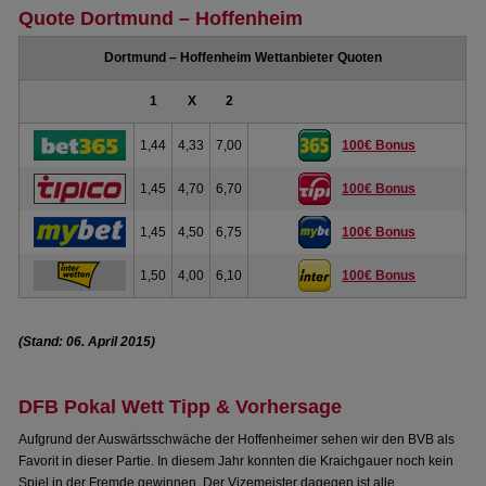
Quote Dortmund – Hoffenheim
Dortmund – Hoffenheim Wettanbieter Quoten
1
X
2
1,44
4,33
7,00
100€ Bonus
1,45
4,70
6,70
100€ Bonus
1,45
4,50
6,75
100€ Bonus
1,50
4,00
6,10
100€ Bonus
(Stand: 06. April 2015)
DFB Pokal Wett Tipp & Vorhersage
Aufgrund der Auswärtsschwäche der Hoffenheimer sehen wir den BVB als
Favorit in dieser Partie. In diesem Jahr konnten die Kraichgauer noch kein
Spiel in der Fremde gewinnen. Der Vizemeister dagegen ist alle