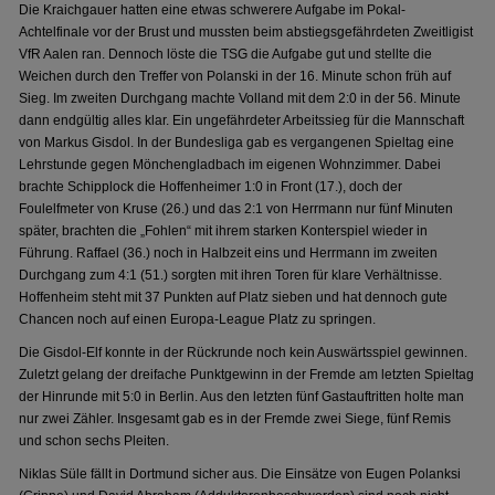
Die Kraichgauer hatten eine etwas schwerere Aufgabe im Pokal-
Achtelfinale vor der Brust und mussten beim abstiegsgefährdeten Zweitligist
VfR Aalen ran. Dennoch löste die TSG die Aufgabe gut und stellte die
Weichen durch den Treffer von Polanski in der 16. Minute schon früh auf
Sieg. Im zweiten Durchgang machte Volland mit dem 2:0 in der 56. Minute
dann endgültig alles klar. Ein ungefährdeter Arbeitssieg für die Mannschaft
von Markus Gisdol. In der Bundesliga gab es vergangenen Spieltag eine
Lehrstunde gegen Mönchengladbach im eigenen Wohnzimmer. Dabei
brachte Schipplock die Hoffenheimer 1:0 in Front (17.), doch der
Foulelfmeter von Kruse (26.) und das 2:1 von Herrmann nur fünf Minuten
später, brachten die „Fohlen“ mit ihrem starken Konterspiel wieder in
Führung. Raffael (36.) noch in Halbzeit eins und Herrmann im zweiten
Durchgang zum 4:1 (51.) sorgten mit ihren Toren für klare Verhältnisse.
Hoffenheim steht mit 37 Punkten auf Platz sieben und hat dennoch gute
Chancen noch auf einen Europa-League Platz zu springen.
Die Gisdol-Elf konnte in der Rückrunde noch kein Auswärtsspiel gewinnen.
Zuletzt gelang der dreifache Punktgewinn in der Fremde am letzten Spieltag
der Hinrunde mit 5:0 in Berlin. Aus den letzten fünf Gastauftritten holte man
nur zwei Zähler. Insgesamt gab es in der Fremde zwei Siege, fünf Remis
und schon sechs Pleiten.
Niklas Süle fällt in Dortmund sicher aus. Die Einsätze von Eugen Polanksi