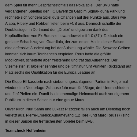
dem Spiel für mehr Gesprächsstoff als das Pokalspiel. Der BVB hatte
vergangenen Spieltag den FC Bayern zu Gast im Signal-Iduna Park und
rechnete sich vor dem Spiel gute Chancen auf drei Punkte aus. Stars wie
Alaba, Ribery und Robben fielen beim FCB aus. Dennoch schaffte der
Doublesieger in Dortmund den „Dreier“ und gewann dank des
Kopfballtreffers von Ex-Borusse Lewandowski mit 1:0 (37.). Taktisch ein
genialer Schachzug von Guardiola, der zum ersten Mal in dieser Saison
eine defensive Ausrichtung bei der Aufstellung wählte. Die Schwarz-Gelben
konnten sich kaum Torchancen erspielen. Reus hatte die größte
Möglichkeit, scheiterte aber freistehend und traf das Außennetz. Der
Vizemeister ist Tabellenzehnter und peilt mit nur fünf Punkten Rückstand auf
Platz sechs die Qualifikation für die Europa League an.
Die Klopp-Elf kassierte nach sieben ungeschlagenen Partien in Folge mal
wieder eine Niederlage. Zuhause fuhr man fünf Siege, drei Unentschieden
und fünf Pleiten ein. Damit ist die ehemalige Heimmacht auch vor eigenem
Publikum in dieser Saison nur eine graue Maus.
Oliver Kirch, Nuri Sahin und Lukasz Piszczek fallen auch am Dienstag noch
verletzt aus. Pierre-Emerick Aubameyang (12 Tore) und Maro Reus (7) sind
in dieser Saison die treffsichersten Spieler beim BVB.
Teamcheck Hoffenheim