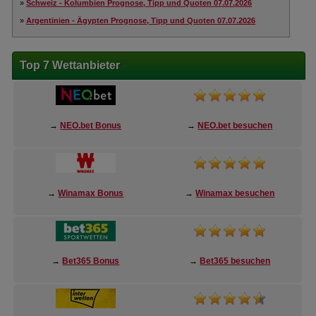
»
Schweiz - Kolumbien Prognose, Tipp und Quoten 07.07.2026
»
Argentinien - Ägypten Prognose, Tipp und Quoten 07.07.2026
Top 7 Wettanbieter
→
NEO.bet Bonus
→
NEO.bet besuchen
→
Winamax Bonus
→
Winamax besuchen
→
Bet365 Bonus
→
Bet365 besuchen