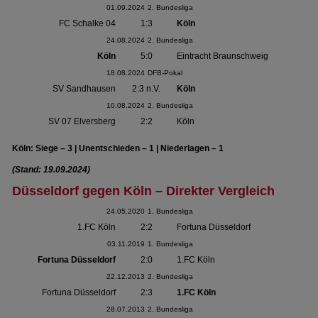
01.09.2024
2. Bundesliga
FC Schalke 04
1:3
Köln
24.08.2024
2. Bundesliga
Köln
5:0
Eintracht Braunschweig
18.08.2024
DFB-Pokal
SV Sandhausen
2:3 n.V.
Köln
10.08.2024
2. Bundesliga
SV 07 Elversberg
2:2
Köln
Köln: Siege – 3 | Unentschieden – 1 | Niederlagen – 1
(Stand: 19.09.2024)
Düsseldorf gegen Köln – Direkter Vergleich
24.05.2020
1. Bundesliga
1.FC Köln
2:2
Fortuna Düsseldorf
03.11.2019
1. Bundesliga
Fortuna Düsseldorf
2:0
1.FC Köln
22.12.2013
2. Bundesliga
Fortuna Düsseldorf
2:3
1.FC Köln
28.07.2013
2. Bundesliga