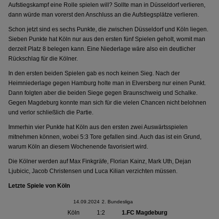
Aufstiegskampf eine Rolle spielen will? Sollte man in Düsseldorf verlieren,
dann würde man vorerst den Anschluss an die Aufstiegsplätze verlieren.
Schon jetzt sind es sechs Punkte, die zwischen Düsseldorf und Köln liegen.
Sieben Punkte hat Köln nur aus den ersten fünf Spielen geholt, womit man
derzeit Platz 8 belegen kann. Eine Niederlage wäre also ein deutlicher
Rückschlag für die Kölner.
In den ersten beiden Spielen gab es noch keinen Sieg. Nach der
Heimniederlage gegen Hamburg holte man in Elversberg nur einen Punkt.
Dann folgten aber die beiden Siege gegen Braunschweig und Schalke.
Gegen Magdeburg konnte man sich für die vielen Chancen nicht belohnen
und verlor schließlich die Partie.
Immerhin vier Punkte hat Köln aus den ersten zwei Auswärtsspielen
mitnehmen können, wobei 5:3 Tore gefallen sind. Auch das ist ein Grund,
warum Köln an diesem Wochenende favorisiert wird.
Die Kölner werden auf Max Finkgräfe, Florian Kainz, Mark Uth, Dejan
Ljubicic, Jacob Christensen und Luca Kilian verzichten müssen.
Letzte Spiele von Köln
14.09.2024
2. Bundesliga
Köln
1:2
1.FC Magdeburg