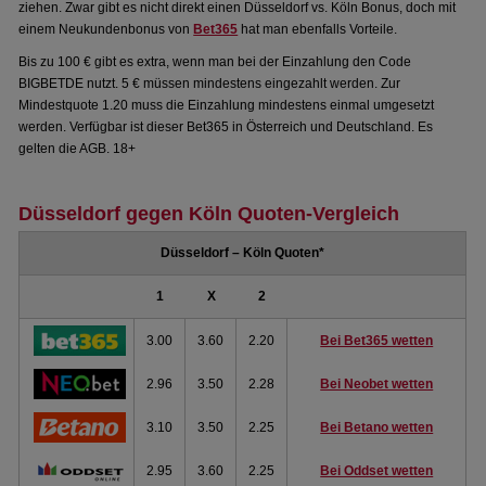
ziehen. Zwar gibt es nicht direkt einen Düsseldorf vs. Köln Bonus, doch mit
einem Neukundenbonus von
Bet365
hat man ebenfalls Vorteile.
Bis zu 100 € gibt es extra, wenn man bei der Einzahlung den Code
BIGBETDE nutzt. 5 € müssen mindestens eingezahlt werden. Zur
Mindestquote 1.20 muss die Einzahlung mindestens einmal umgesetzt
werden. Verfügbar ist dieser Bet365 in Österreich und Deutschland. Es
gelten die AGB. 18+
Düsseldorf gegen Köln Quoten-Vergleich
Düsseldorf – Köln Quoten*
1
X
2
3.00
3.60
2.20
Bei Bet365 wetten
2.96
3.50
2.28
Bei Neobet wetten
3.10
3.50
2.25
Bei Betano wetten
2.95
3.60
2.25
Bei Oddset wetten