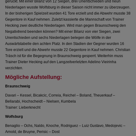
gerückt. Mit einer Bilanz von 12 Siegen, drei Unentschieden und neun
Niederlagen wusste Wolfsburg in dieser Saison nicht immer zu überzeugen.
In der bisherigen Spielzeit wurden 41 Tore erzielt und die Abwehr musste 38
Gegentore in Kauf nehmen. Zuletzt kassierte die Mannschaft von Trainer
Hecking zwei deutliche Niederlagen. Wird man gegen Braunschweig den
Negativtrend beenden können? Mit einer Bilanz von vier Siegen, zwei
Unentschieden und sechs Niederlagen belegen die Wölfe in der
Auswärtstabelle den achten Platz. In den Stadien der Gegner wurden 16
Tore erzielt und die Abwehr musste 22 Gegentore in Kauf nehmen. Christian
Träsch ist für die Begegnung in Braunschweig gesperrt. Weiterhin muss
Trainer Dieter Hecking auf den Langzeitverletzten Adelino Vieirinha
verzichten.
Mögliche Aufstellung:
Braunschweig
Davari – Kessel, Bicakcic, Correia, Reichel – Boland, Theuerkauf –
Bellarabi, Hochscheidt – Nielsen, Kumbela
Trainer: Lieberknecht
Wolfsburg
Benaglio – Ochs, Naldo, Knoche, Rodriguez – Luiz Gustavo, Medojevic –
Arnold, de Bruyne, Perisic – Dost