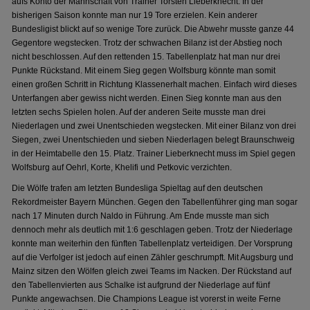
aufs Konto der Mannschaft von Trainer Torsten Lieberknecht. In der
bisherigen Saison konnte man nur 19 Tore erzielen. Kein anderer
Bundesligist blickt auf so wenige Tore zurück. Die Abwehr musste ganze 44
Gegentore wegstecken. Trotz der schwachen Bilanz ist der Abstieg noch
nicht beschlossen. Auf den rettenden 15. Tabellenplatz hat man nur drei
Punkte Rückstand. Mit einem Sieg gegen Wolfsburg könnte man somit
einen großen Schritt in Richtung Klassenerhalt machen. Einfach wird dieses
Unterfangen aber gewiss nicht werden. Einen Sieg konnte man aus den
letzten sechs Spielen holen. Auf der anderen Seite musste man drei
Niederlagen und zwei Unentschieden wegstecken. Mit einer Bilanz von drei
Siegen, zwei Unentschieden und sieben Niederlagen belegt Braunschweig
in der Heimtabelle den 15. Platz. Trainer Lieberknecht muss im Spiel gegen
Wolfsburg auf Oehrl, Korte, Khelifi und Petkovic verzichten.
Die Wölfe trafen am letzten Bundesliga Spieltag auf den deutschen
Rekordmeister Bayern München. Gegen den Tabellenführer ging man sogar
nach 17 Minuten durch Naldo in Führung. Am Ende musste man sich
dennoch mehr als deutlich mit 1:6 geschlagen geben. Trotz der Niederlage
konnte man weiterhin den fünften Tabellenplatz verteidigen. Der Vorsprung
auf die Verfolger ist jedoch auf einen Zähler geschrumpft. Mit Augsburg und
Mainz sitzen den Wölfen gleich zwei Teams im Nacken. Der Rückstand auf
den Tabellenvierten aus Schalke ist aufgrund der Niederlage auf fünf
Punkte angewachsen. Die Champions League ist vorerst in weite Ferne