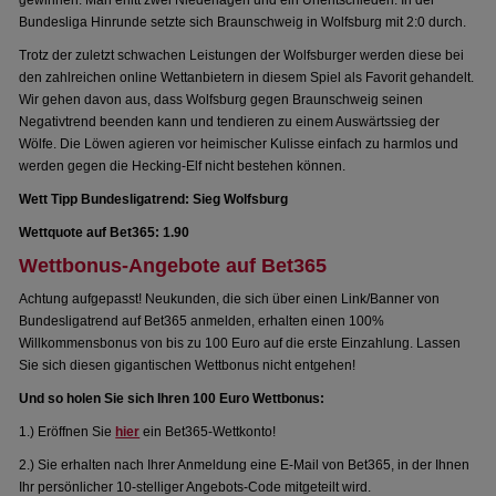
gewinnen. Man erlitt zwei Niederlagen und ein Unentschieden. In der
Bundesliga Hinrunde setzte sich Braunschweig in Wolfsburg mit 2:0 durch.
Trotz der zuletzt schwachen Leistungen der Wolfsburger werden diese bei
den zahlreichen online Wettanbietern in diesem Spiel als Favorit gehandelt.
Wir gehen davon aus, dass Wolfsburg gegen Braunschweig seinen
Negativtrend beenden kann und tendieren zu einem Auswärtssieg der
Wölfe. Die Löwen agieren vor heimischer Kulisse einfach zu harmlos und
werden gegen die Hecking-Elf nicht bestehen können.
Wett Tipp Bundesligatrend: Sieg Wolfsburg
Wettquote auf Bet365: 1.90
Wettbonus-Angebote auf Bet365
Achtung aufgepasst! Neukunden, die sich über einen Link/Banner von
Bundesligatrend auf Bet365 anmelden, erhalten einen 100%
Willkommensbonus von bis zu 100 Euro auf die erste Einzahlung. Lassen
Sie sich diesen gigantischen Wettbonus nicht entgehen!
Und so holen Sie sich Ihren 100 Euro Wettbonus:
1.) Eröffnen Sie
hier
ein Bet365-Wettkonto!
2.) Sie erhalten nach Ihrer Anmeldung eine E-Mail von Bet365, in der Ihnen
Ihr persönlicher 10-stelliger Angebots-Code mitgeteilt wird.