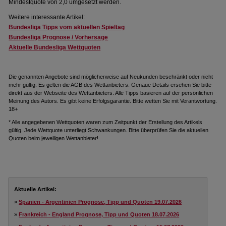
Mindestquote von 2,0 umgesetzt werden.
Weitere interessante Artikel:
Bundesliga Tipps vom aktuellen Spieltag
Bundesliga Prognose / Vorhersage
Aktuelle Bundesliga Wettquoten
Die genannten Angebote sind möglicherweise auf Neukunden beschränkt oder nicht
mehr gültig. Es gelten die AGB des Wettanbieters. Genaue Details ersehen Sie bitte
direkt aus der Webseite des Wettanbieters. Alle Tipps basieren auf der persönlichen
Meinung des Autors. Es gibt keine Erfolgsgarantie. Bitte wetten Sie mit Verantwortung.
18+
* Alle angegebenen Wettquoten waren zum Zeitpunkt der Erstellung des Artikels
gültig. Jede Wettquote unterliegt Schwankungen. Bitte überprüfen Sie die aktuellen
Quoten beim jeweiligen Wettanbieter!
Aktuelle Artikel:
»
Spanien - Argentinien Prognose, Tipp und Quoten 19.07.2026
»
Frankreich - England Prognose, Tipp und Quoten 18.07.2026