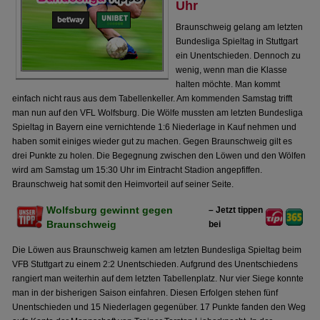
Uhr
Braunschweig gelang am letzten
Bundesliga Spieltag in Stuttgart
ein Unentschieden. Dennoch zu
wenig, wenn man die Klasse
halten möchte. Man kommt
einfach nicht raus aus dem Tabellenkeller. Am kommenden Samstag trifft
man nun auf den VFL Wolfsburg. Die Wölfe mussten am letzten Bundesliga
Spieltag in Bayern eine vernichtende 1:6 Niederlage in Kauf nehmen und
haben somit einiges wieder gut zu machen. Gegen Braunschweig gilt es
drei Punkte zu holen. Die Begegnung zwischen den Löwen und den Wölfen
wird am Samstag um 15:30 Uhr im Eintracht Stadion angepfiffen.
Braunschweig hat somit den Heimvorteil auf seiner Seite.
Wolfsburg gewinnt gegen
– Jetzt tippen
Braunschweig
bei
Die Löwen aus Braunschweig kamen am letzten Bundesliga Spieltag beim
VFB Stuttgart zu einem 2:2 Unentschieden. Aufgrund des Unentschiedens
rangiert man weiterhin auf dem letzten Tabellenplatz. Nur vier Siege konnte
man in der bisherigen Saison einfahren. Diesen Erfolgen stehen fünf
Unentschieden und 15 Niederlagen gegenüber. 17 Punkte fanden den Weg