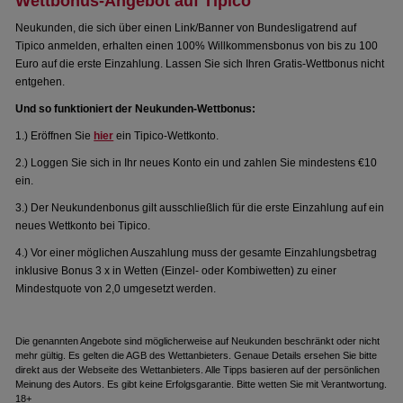
Wettbonus-Angebot auf Tipico
Neukunden, die sich über einen Link/Banner von Bundesligatrend auf
Tipico anmelden, erhalten einen 100% Willkommensbonus von bis zu 100
Euro auf die erste Einzahlung. Lassen Sie sich Ihren Gratis-Wettbonus nicht
entgehen.
Und so funktioniert der Neukunden-Wettbonus:
1.) Eröffnen Sie
hier
ein Tipico-Wettkonto.
2.) Loggen Sie sich in Ihr neues Konto ein und zahlen Sie mindestens €10
ein.
3.) Der Neukundenbonus gilt ausschließlich für die erste Einzahlung auf ein
neues Wettkonto bei Tipico.
4.) Vor einer möglichen Auszahlung muss der gesamte Einzahlungsbetrag
inklusive Bonus 3 x in Wetten (Einzel- oder Kombiwetten) zu einer
Mindestquote von 2,0 umgesetzt werden.
Die genannten Angebote sind möglicherweise auf Neukunden beschränkt oder nicht
mehr gültig. Es gelten die AGB des Wettanbieters. Genaue Details ersehen Sie bitte
direkt aus der Webseite des Wettanbieters. Alle Tipps basieren auf der persönlichen
Meinung des Autors. Es gibt keine Erfolgsgarantie. Bitte wetten Sie mit Verantwortung.
18+