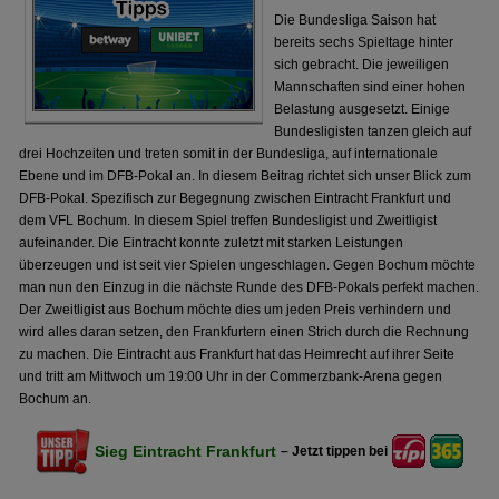
Die Bundesliga Saison hat
bereits sechs Spieltage hinter
sich gebracht. Die jeweiligen
Mannschaften sind einer hohen
Belastung ausgesetzt. Einige
Bundesligisten tanzen gleich auf
drei Hochzeiten und treten somit in der Bundesliga, auf internationale
Ebene und im DFB-Pokal an. In diesem Beitrag richtet sich unser Blick zum
DFB-Pokal. Spezifisch zur Begegnung zwischen Eintracht Frankfurt und
dem VFL Bochum. In diesem Spiel treffen Bundesligist und Zweitligist
aufeinander. Die Eintracht konnte zuletzt mit starken Leistungen
überzeugen und ist seit vier Spielen ungeschlagen. Gegen Bochum möchte
man nun den Einzug in die nächste Runde des DFB-Pokals perfekt machen.
Der Zweitligist aus Bochum möchte dies um jeden Preis verhindern und
wird alles daran setzen, den Frankfurtern einen Strich durch die Rechnung
zu machen. Die Eintracht aus Frankfurt hat das Heimrecht auf ihrer Seite
und tritt am Mittwoch um 19:00 Uhr in der Commerzbank-Arena gegen
Bochum an.
Sieg Eintracht Frankfurt
– Jetzt tippen bei