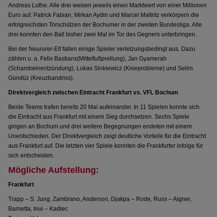
Andreas Luthe. Alle drei weisen jeweils einen Marktwert von einer Millionen
Euro auf. Patrick Fabian, Mirkan Aydin und Marcel Maltritz verkörpern die
erfolgreichsten Torschützen der Bochumer in der zweiten Bundesliga. Alle
drei konnten den Ball bisher zwei Mal im Tor des Gegners unterbringen.
Bei der Neururer-Elf fallen einige Spieler verletzungsbedingt aus. Dazu
zählen u. a. Felix Bastians(Mittelfußprellung), Jan Gyamerah
(Schambeinentzündung), Lukas Sinkiewicz (Knieprobleme) und Selim
Gündüz (Kreuzbandriss).
Direktvergleich zwischen Eintracht Frankfurt vs. VFL Bochum
Beide Teams trafen bereits 20 Mal aufeinander. In 11 Spielen konnte sich
die Eintracht aus Frankfurt mit einem Sieg durchsetzen. Sechs Spiele
gingen an Bochum und drei weitere Begegnungen endeten mit einem
Unentschieden. Der Direktvergleich zeigt deutliche Vorteile für die Eintracht
aus Frankfurt auf. Die letzten vier Spiele konnten die Frankfurter infolge für
sich entscheiden.
Mögliche Aufstellung:
Frankfurt
Trapp – S. Jung, Zambrano, Anderson, Djakpa – Rode, Russ – Aigner,
Barnetta, Inui – Kadlec