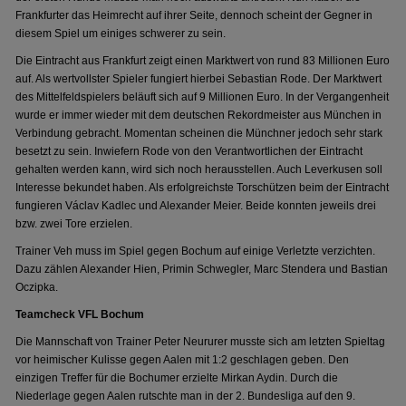
Frankfurter das Heimrecht auf ihrer Seite, dennoch scheint der Gegner in
diesem Spiel um einiges schwerer zu sein.
Die Eintracht aus Frankfurt zeigt einen Marktwert von rund 83 Millionen Euro
auf. Als wertvollster Spieler fungiert hierbei Sebastian Rode. Der Marktwert
des Mittelfeldspielers beläuft sich auf 9 Millionen Euro. In der Vergangenheit
wurde er immer wieder mit dem deutschen Rekordmeister aus München in
Verbindung gebracht. Momentan scheinen die Münchner jedoch sehr stark
besetzt zu sein. Inwiefern Rode von den Verantwortlichen der Eintracht
gehalten werden kann, wird sich noch herausstellen. Auch Leverkusen soll
Interesse bekundet haben. Als erfolgreichste Torschützen beim der Eintracht
fungieren Václav Kadlec und Alexander Meier. Beide konnten jeweils drei
bzw. zwei Tore erzielen.
Trainer Veh muss im Spiel gegen Bochum auf einige Verletzte verzichten.
Dazu zählen Alexander Hien, Primin Schwegler, Marc Stendera und Bastian
Oczipka.
Teamcheck VFL Bochum
Die Mannschaft von Trainer Peter Neururer musste sich am letzten Spieltag
vor heimischer Kulisse gegen Aalen mit 1:2 geschlagen geben. Den
einzigen Treffer für die Bochumer erzielte Mirkan Aydin. Durch die
Niederlage gegen Aalen rutschte man in der 2. Bundesliga auf den 9.