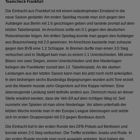
Teamcheck Frankfurt
Die Eintracht aus Frankfurt ist mit einem katastrophalen Einstand in die
neue Saison gestartet. Am ersten Spieltag musste man sich gegen den
Aufsteiger aus Berlin mit 1:6 geschlagen geben und landete prompt auf dem
letzten Tabellenplatz. Im Anschluss sollte ein 0:1 gegen den deutschen
Rekordmeister folgen. Am dritten Spieltag konnte man gegen den Aufsteiger
aus Braunschweig mit 2:0 gewinnen. Im Anschluss kassierte man zuhause
gegen den BVB eine 1:2 Schlappe. In Bremen durfte man einen 3:0 Sieg
verbuchen und in Stuttgart kam man zu einem 1:1 Unentschieden. Mit einer
Bilanz von zwei Siegen, einem Unentschieden und drei Niederlagen
belegen die Frankfurter zurzeit den 13. Tabellenplatz. An die starken
Leistungen aus der letzten Saison kann man bis jetzt noch nicht anknüpfen.
In den bisherigen sechs Bundesliga Begegnungen wurden acht Tore erzielt
und die Abwehr musste zehn Gegentore auf ihre Kappe nehmen. Eine
überzeugende Leistung sieht definitiv anders aus. Dennoch muss an dieser
Stelle erwähnt werden, dass die Veh-Elf auf dem richtigen Weg ist. Seit
nunmehr vier Spielen ist man ohne Niederlage. Vor allem unterhalb der
letzten Woche konnte man in der Europa League überzeugen und setzte
sich im ersten Gruppenspiel mit 3:0 gegen Bordeaux durch.
Die Eintracht traf in der ersten Runde des DFB-Pokals auf Illertissen und
konnte einen 2:0 Sieg verbuchen. Die Treffer erzielten Joselu und Rode. In
der ersten Runde musste man noch auswärts antreten. Nun haben die