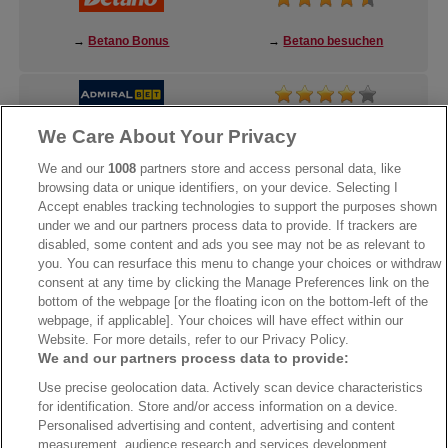
→
Betano Bonus
→
Betano besuchen
We Care About Your Privacy
→
AdmiralBet Bonus
→
AdmiralBet besuchen
We and our
1008
partners store and access personal data, like
browsing data or unique identifiers, on your device. Selecting I
Accept enables tracking technologies to support the purposes shown
under we and our partners process data to provide. If trackers are
→
Bwin Bonus
→
Bwin besuchen
disabled, some content and ads you see may not be as relevant to
you. You can resurface this menu to change your choices or withdraw
consent at any time by clicking the Manage Preferences link on the
bottom of the webpage [or the floating icon on the bottom-left of the
webpage, if applicable]. Your choices will have effect within our
Website. For more details, refer to our Privacy Policy.
We and our partners process data to provide:
Use precise geolocation data. Actively scan device characteristics
for identification. Store and/or access information on a device.
Personalised advertising and content, advertising and content
measurement, audience research and services development.