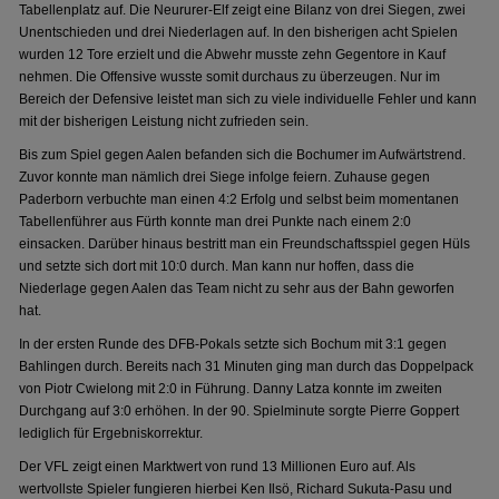
Tabellenplatz auf. Die Neururer-Elf zeigt eine Bilanz von drei Siegen, zwei
Unentschieden und drei Niederlagen auf. In den bisherigen acht Spielen
wurden 12 Tore erzielt und die Abwehr musste zehn Gegentore in Kauf
nehmen. Die Offensive wusste somit durchaus zu überzeugen. Nur im
Bereich der Defensive leistet man sich zu viele individuelle Fehler und kann
mit der bisherigen Leistung nicht zufrieden sein.
Bis zum Spiel gegen Aalen befanden sich die Bochumer im Aufwärtstrend.
Zuvor konnte man nämlich drei Siege infolge feiern. Zuhause gegen
Paderborn verbuchte man einen 4:2 Erfolg und selbst beim momentanen
Tabellenführer aus Fürth konnte man drei Punkte nach einem 2:0
einsacken. Darüber hinaus bestritt man ein Freundschaftsspiel gegen Hüls
und setzte sich dort mit 10:0 durch. Man kann nur hoffen, dass die
Niederlage gegen Aalen das Team nicht zu sehr aus der Bahn geworfen
hat.
In der ersten Runde des DFB-Pokals setzte sich Bochum mit 3:1 gegen
Bahlingen durch. Bereits nach 31 Minuten ging man durch das Doppelpack
von Piotr Cwielong mit 2:0 in Führung. Danny Latza konnte im zweiten
Durchgang auf 3:0 erhöhen. In der 90. Spielminute sorgte Pierre Goppert
lediglich für Ergebniskorrektur.
Der VFL zeigt einen Marktwert von rund 13 Millionen Euro auf. Als
wertvollste Spieler fungieren hierbei Ken Ilsö, Richard Sukuta-Pasu und