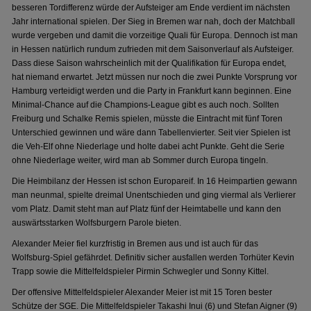
besseren Tordifferenz würde der Aufsteiger am Ende verdient im nächsten
Jahr international spielen. Der Sieg in Bremen war nah, doch der Matchball
wurde vergeben und damit die vorzeitige Quali für Europa. Dennoch ist man
in Hessen natürlich rundum zufrieden mit dem Saisonverlauf als Aufsteiger.
Dass diese Saison wahrscheinlich mit der Qualifikation für Europa endet,
hat niemand erwartet. Jetzt müssen nur noch die zwei Punkte Vorsprung vor
Hamburg verteidigt werden und die Party in Frankfurt kann beginnen. Eine
Minimal-Chance auf die Champions-League gibt es auch noch. Sollten
Freiburg und Schalke Remis spielen, müsste die Eintracht mit fünf Toren
Unterschied gewinnen und wäre dann Tabellenvierter. Seit vier Spielen ist
die Veh-Elf ohne Niederlage und holte dabei acht Punkte. Geht die Serie
ohne Niederlage weiter, wird man ab Sommer durch Europa tingeln.
Die Heimbilanz der Hessen ist schon Europareif. In 16 Heimpartien gewann
man neunmal, spielte dreimal Unentschieden und ging viermal als Verlierer
vom Platz. Damit steht man auf Platz fünf der Heimtabelle und kann den
auswärtsstarken Wolfsburgern Parole bieten.
Alexander Meier fiel kurzfristig in Bremen aus und ist auch für das
Wolfsburg-Spiel gefährdet. Definitiv sicher ausfallen werden Torhüter Kevin
Trapp sowie die Mittelfeldspieler Pirmin Schwegler und Sonny Kittel.
Der offensive Mittelfeldspieler Alexander Meier ist mit 15 Toren bester
Schütze der SGE. Die Mittelfeldspieler Takashi Inui (6) und Stefan Aigner (9)