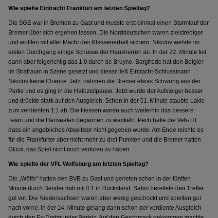
Wie spielte Eintracht Frankfurt am letzten Spieltag?
Die SGE war in Bremen zu Gast und musste erst einmal einen Sturmlauf der
Bremer über sich ergehen lassen. Die Norddeutschen waren zielstrebiger
und wollten mit aller Macht den Klassenerhalt sichern. Nikolov wehrte im
ersten Durchgang einige Schüsse der Hausherren ab. In der 22. Minute fiel
dann aber folgerichtig das 1:0 durch de Bruyne. Bargfrede hat den Belgier
im Strafraum in Szene gesetzt und dieser ließ Eintracht-Schlussmann
Nikolov keine Chance. Jetzt nahmen die Bremer etwas Schwung aus der
Partie und es ging in die Halbzeitpause. Jetzt wurde der Aufsteiger besser
und drückte stark auf den Ausgleich. Schon in der 51. Minute staubte Lakic
zum verdienten 1:1 ab. Die Hessen waren auch weiterhin das bessere
Team und die Hanseaten begannen zu wackeln. Pech hatte die Veh-Elf,
dass ein angebliches Abseitstor nicht gegeben wurde. Am Ende reichte es
für die Frankfurter aber nicht mehr zu drei Punkten und die Bremer hatten
Glück, das Spiel nicht noch verloren zu haben.
Wie spielte der VFL Wolfsburg am letzten Spieltag?
Die „Wölfe“ hatten den BVB zu Gast und gerieten schon in der fünften
Minute durch Bender früh mit 0:1 in Rückstand. Sahin bereitete den Treffer
gut vor. Die Niedersachsen waren aber wenig geschockt und spielten gut
nach vorne. In der 14. Minute gelang dann schon der verdiente Ausgleich
durch den Ex-Dortmunder Perisic. Auf den Geschmack gekommen machte