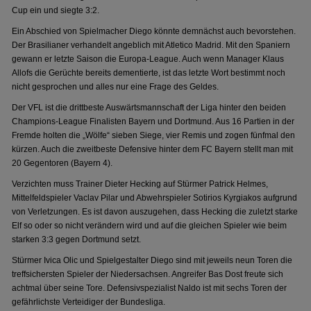
Cup ein und siegte 3:2.
Ein Abschied von Spielmacher Diego könnte demnächst auch bevorstehen.
Der Brasilianer verhandelt angeblich mit Atletico Madrid. Mit den Spaniern
gewann er letzte Saison die Europa-League. Auch wenn Manager Klaus
Allofs die Gerüchte bereits dementierte, ist das letzte Wort bestimmt noch
nicht gesprochen und alles nur eine Frage des Geldes.
Der VFL ist die drittbeste Auswärtsmannschaft der Liga hinter den beiden
Champions-League Finalisten Bayern und Dortmund. Aus 16 Partien in der
Fremde holten die „Wölfe“ sieben Siege, vier Remis und zogen fünfmal den
kürzen. Auch die zweitbeste Defensive hinter dem FC Bayern stellt man mit
20 Gegentoren (Bayern 4).
Verzichten muss Trainer Dieter Hecking auf Stürmer Patrick Helmes,
Mittelfeldspieler Vaclav Pilar und Abwehrspieler Sotirios Kyrgiakos aufgrund
von Verletzungen. Es ist davon auszugehen, dass Hecking die zuletzt starke
Elf so oder so nicht verändern wird und auf die gleichen Spieler wie beim
starken 3:3 gegen Dortmund setzt.
Stürmer Ivica Olic und Spielgestalter Diego sind mit jeweils neun Toren die
treffsichersten Spieler der Niedersachsen. Angreifer Bas Dost freute sich
achtmal über seine Tore. Defensivspezialist Naldo ist mit sechs Toren der
gefährlichste Verteidiger der Bundesliga.