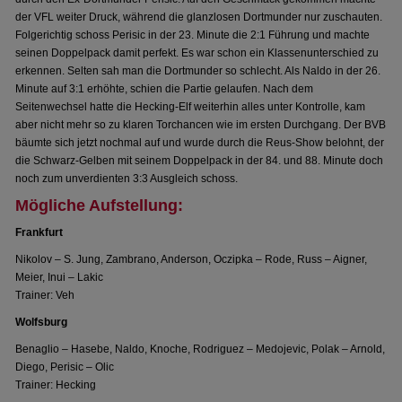
der VFL weiter Druck, während die glanzlosen Dortmunder nur zuschauten.
Folgerichtig schoss Perisic in der 23. Minute die 2:1 Führung und machte
seinen Doppelpack damit perfekt. Es war schon ein Klassenunterschied zu
erkennen. Selten sah man die Dortmunder so schlecht. Als Naldo in der 26.
Minute auf 3:1 erhöhte, schien die Partie gelaufen. Nach dem
Seitenwechsel hatte die Hecking-Elf weiterhin alles unter Kontrolle, kam
aber nicht mehr so zu klaren Torchancen wie im ersten Durchgang. Der BVB
bäumte sich jetzt nochmal auf und wurde durch die Reus-Show belohnt, der
die Schwarz-Gelben mit seinem Doppelpack in der 84. und 88. Minute doch
noch zum unverdienten 3:3 Ausgleich schoss.
Mögliche Aufstellung:
Frankfurt
Nikolov – S. Jung, Zambrano, Anderson, Oczipka – Rode, Russ – Aigner,
Meier, Inui – Lakic
Trainer: Veh
Wolfsburg
Benaglio – Hasebe, Naldo, Knoche, Rodriguez – Medojevic, Polak – Arnold,
Diego, Perisic – Olic
Trainer: Hecking