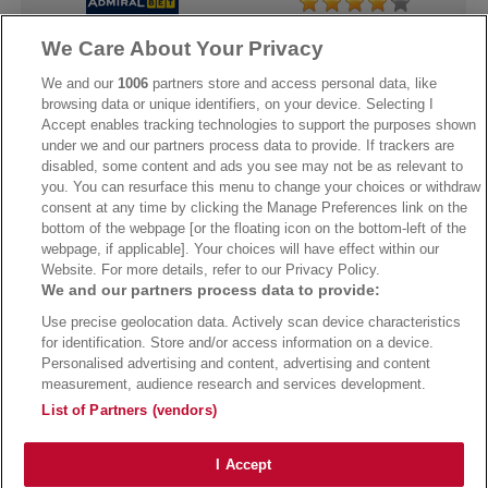
We Care About Your Privacy
→
AdmiralBet Bonus
→
AdmiralBet besuchen
We and our
1006
partners store and access personal data, like
browsing data or unique identifiers, on your device. Selecting I
Accept enables tracking technologies to support the purposes shown
under we and our partners process data to provide. If trackers are
→
Bwin Bonus
→
Bwin besuchen
disabled, some content and ads you see may not be as relevant to
you. You can resurface this menu to change your choices or withdraw
consent at any time by clicking the Manage Preferences link on the
bottom of the webpage [or the floating icon on the bottom-left of the
webpage, if applicable]. Your choices will have effect within our
Website. For more details, refer to our Privacy Policy.
We and our partners process data to provide:
Use precise geolocation data. Actively scan device characteristics
for identification. Store and/or access information on a device.
Personalised advertising and content, advertising and content
measurement, audience research and services development.
Suchtrisiken, Glücksspiel kann süchtig machen - Hilfe finden Sie auf
buwei.de
List of Partners (vendors)
Alle Anbieter auf dieser Webseite sind offiziell in Deutschland
lizenziert
und
werden von der
Gemeinsamen Glücksspielbehörde der Länder
reguliert
Copyright 2002-2026
Bundesligatrend Fussball Bundesliga Tipps
- 18+ Spiele mit
I Accept
Verantwortung!