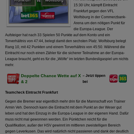
15:30 Uhr, kämpft Eintracht
Frankfurt gegen den VFL
Wolfsburg in der Commerzbank-
Arena um den nötigen Punkt für
die Europa-League. Der
Aufsteiger hat nach 33 Spielen 50 Punkte auf dem Konto und ein
Torverhältnis von 47:44, belegt damit den sechsten Platz. Wolfsburg belegt
Rang 10, mit 42 Punkten und einem Torverhältnis von 45:50. Während die
Eintracht nur noch einen Zähler für die sicherer Teilnahme an der Europa-
League braucht, geht es für die „Wölfe“ im letzten Bundesligaspiel um nichts
mehr.
Doppelte Chance Wette auf X
– Jetzt tippen
& 2
bei
Teamcheck Eintracht Frankfurt
Gegen die Bremer war eigentlich mehr drin für die Mannschaft von Trainer
Armin Veh. Dennoch kann die Eintracht mit dem Punkt an der Weser gut
leben und hat den Einzug in die Europa-League in der eigenen Hand. Dafür
muss nicht mal gewonnen werden. Ein Pünktchen reicht für die
Qualifikation, außer der HSV gewinnt im mittleren zweistelligen Bereich
gegen Leverkusen. Das wird natürlich nicht passieren und dank der deutlich