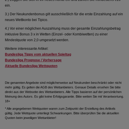
ein.
3.) Der Neukundenbonus gilt ausschließlich für die erste Einzahlung auf ein
neues Wettkonto bei Tipico.
4.) Vor einer möglichen Auszahlung muss der gesamte Einzahlungsbetrag
inklusive Bonus 3 x in Wetten (Einzel- oder Kombiwetten) zu einer
Mindestquote von 2,0 umgesetzt werden.
Weitere interessante Artikel:
Bundesliga Tipps vom aktuellen Spieltag
Bundesliga Prognose / Vorhersage
Aktuelle Bundesliga Wettquoten
Die genannten Angebote sind möglicherweise auf Neukunden beschränkt oder nicht
mehr gültig. Es gelten die AGB des Wettanbieters. Genaue Details ersehen Sie bitte
direkt aus der Webseite des Wettanbieters. Alle Tipps basieren auf der persönlichen
Meinung des Autors. Es gibt keine Erfolgsgarantie. Bitte wetten Sie mit Verantwortung.
18+
* Alle angegebenen Wettquoten waren zum Zeitpunkt der Erstellung des Artikels
gültig. Jede Wettquote unterliegt Schwankungen. Bitte überprüfen Sie die aktuellen
Quoten beim jeweiligen Wettanbieter!