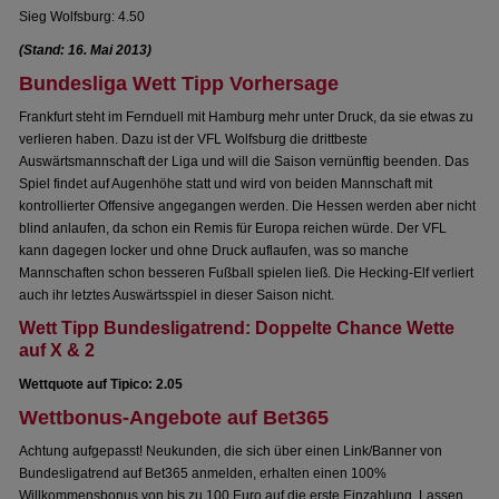
Sieg Wolfsburg: 4.50
(Stand: 16. Mai 2013)
Bundesliga Wett Tipp Vorhersage
Frankfurt steht im Fernduell mit Hamburg mehr unter Druck, da sie etwas zu
verlieren haben. Dazu ist der VFL Wolfsburg die drittbeste
Auswärtsmannschaft der Liga und will die Saison vernünftig beenden. Das
Spiel findet auf Augenhöhe statt und wird von beiden Mannschaft mit
kontrollierter Offensive angegangen werden. Die Hessen werden aber nicht
blind anlaufen, da schon ein Remis für Europa reichen würde. Der VFL
kann dagegen locker und ohne Druck auflaufen, was so manche
Mannschaften schon besseren Fußball spielen ließ. Die Hecking-Elf verliert
auch ihr letztes Auswärtsspiel in dieser Saison nicht.
Wett Tipp Bundesligatrend: Doppelte Chance Wette
auf X & 2
Wettquote auf Tipico: 2.05
Wettbonus-Angebote auf Bet365
Achtung aufgepasst! Neukunden, die sich über einen Link/Banner von
Bundesligatrend auf Bet365 anmelden, erhalten einen 100%
Willkommensbonus von bis zu 100 Euro auf die erste Einzahlung. Lassen