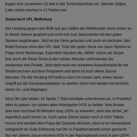
trugen sich zusammen 15 Mal in die Torschützenliste ein. Stürmer Srdjan
Lakic netzte viermal in 13 Partien ein.
Teamcheck VFL Wolfsburg
Die Leistung gegen den BVB war gut, hätten die Wolfsburger doch immer so
in dieser Saison gespielt und nicht erst zum Saisonende mit den guten
Spielen angefangen. Jetzt ist die Serie gelaufen und auch im nächsten Jahr
findet Europa ohne den VFL statt. Trotz der guten Serie von neun Spielen in
Folge ohne Niederlage. Eigentlich standen die „Wölfe“ schon als Sieger
fest, doch die Reus-Show in den letzten Minuten verhinderten die
verdienten drei Punkte. Jetzt steht noch ein schweres Auswärtsspiel für die
Niedersachsen auf dem Programm und dann ist auch diese Saison
beendet. Für die Hecking-Elf heißt es dann im neuen Jahr, einen neuen
Angriff auf die Europapokalplätze zu starten. Dann mal wieder mit reichlich
vielen Zu- und Abgängen.
Ivica Olic (die letzten 10 Spiele 7 Tote) kündigte unterdessen an, in Frankfurt
alles zu geben, um seinen alten Arbeitgeber HSV zu helfen. Vom Kroate
sind also nochmal 90 Minuten lang 100% zu erwarten, aber das ist bei „Ivi“
eigentlich auch immer so. Auch seine Söhne laufen noch in HSV Trikots
herum und werden dem Papa die Daumen drücken, dass er im Hessenland
erfolgreich ist. Gute Erfahrung hat Olic in Frankfurt bereits schon gemacht.
Vor vier Jahren zog er mit dem HSV in der Nachspielzeit noch in den UEFA