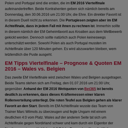
Polen und Portugal sind die ersten, die im
EM 2016 Viertelfinale
aufeinandertreffen. Beide Kontrahenten geben sich nämlich bereits am
Donnerstag, den 30.06.2016 um 21:00 Uhr, die Ehre. Ein direkter Favorit ist
in diesem Duell nicht zu erkennen. Die
Portugiesen zeigten aber im EM
Achtelfinale, dass in jedem Fall mit ihnen zu rechnen ist
. Immerhin sollte
in diesem nämlich der EM Geheimfavorit aus Kroatien aus dem Wettbewerb
gekickt werden. Dennoch sollte natürlich auch Polen keineswegs
unterschätzt werden. Sowohl Polen als auch Portugal mussten im
Achtelfinale über 120 Minuten gehen. Es wird abzuwarten bleiben, wem
letztendlich die Puste ausgeht.
EM Tipps Viertelfinale – Prognose & Quoten EM
2016 – Wales vs. Belgien
Das zweite EM Viertelfinale wird zwischen Wales und Belgien ausgetragen.
Beide Teams stehen sich am Freitag, den 01.07.2016 um 21:00 Uhr,
gegenüber.
Anhand der EM 2016 Wettquoten von
Bet365
ist bereits
deutlich zu erkennen, dass dieses Kräftemessen einer klaren
Rollenverteilung unterliegt. Die roten Teufel aus Belgien gehen als klarer
Favorit an den Start
. Bereits im EM Achtelfinale wusste das Team von
Trainer Marc Wilmots zu überzeugen und fegte Ungarn mit einem
deutlichen 4:0 vom Platz. Wales auf der anderen Seite tat sich um
Achtelfinale gegen Nordirland schwer und kam durch ein Eigentor der