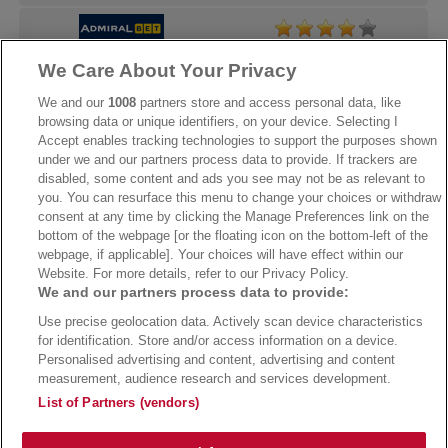
We Care About Your Privacy
→
AdmiralBet Bonus
→
AdmiralBet besuchen
We and our
1008
partners store and access personal data, like
browsing data or unique identifiers, on your device. Selecting I
Accept enables tracking technologies to support the purposes shown
under we and our partners process data to provide. If trackers are
→
Bwin Bonus
→
Bwin besuchen
disabled, some content and ads you see may not be as relevant to
you. You can resurface this menu to change your choices or withdraw
consent at any time by clicking the Manage Preferences link on the
bottom of the webpage [or the floating icon on the bottom-left of the
webpage, if applicable]. Your choices will have effect within our
Website. For more details, refer to our Privacy Policy.
We and our partners process data to provide:
Use precise geolocation data. Actively scan device characteristics
for identification. Store and/or access information on a device.
Personalised advertising and content, advertising and content
measurement, audience research and services development.
Suchtrisiken, Glücksspiel kann süchtig machen - Hilfe finden Sie auf
buwei.de
List of Partners (vendors)
Alle Anbieter auf dieser Webseite sind offiziell in Deutschland
lizenziert
und
werden von der
Gemeinsamen Glücksspielbehörde der Länder
reguliert