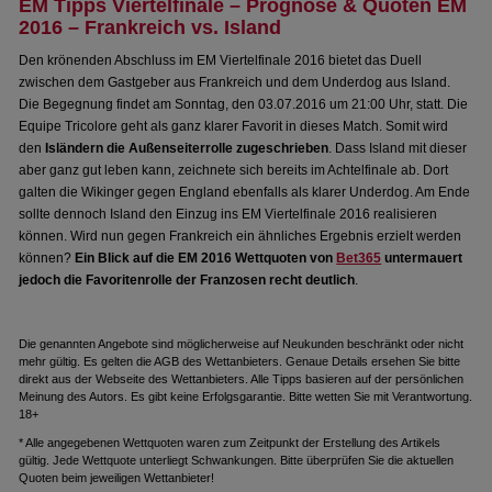
EM Tipps Viertelfinale – Prognose & Quoten EM
2016 – Frankreich vs. Island
Den krönenden Abschluss im EM Viertelfinale 2016 bietet das Duell
zwischen dem Gastgeber aus Frankreich und dem Underdog aus Island.
Die Begegnung findet am Sonntag, den 03.07.2016 um 21:00 Uhr, statt. Die
Equipe Tricolore geht als ganz klarer Favorit in dieses Match. Somit wird
den
Isländern die Außenseiterrolle zugeschrieben
. Dass Island mit dieser
aber ganz gut leben kann, zeichnete sich bereits im Achtelfinale ab. Dort
galten die Wikinger gegen England ebenfalls als klarer Underdog. Am Ende
sollte dennoch Island den Einzug ins EM Viertelfinale 2016 realisieren
können. Wird nun gegen Frankreich ein ähnliches Ergebnis erzielt werden
können?
Ein Blick auf die EM 2016 Wettquoten von
Bet365
untermauert
jedoch die Favoritenrolle der Franzosen recht deutlich
.
Die genannten Angebote sind möglicherweise auf Neukunden beschränkt oder nicht
mehr gültig. Es gelten die AGB des Wettanbieters. Genaue Details ersehen Sie bitte
direkt aus der Webseite des Wettanbieters. Alle Tipps basieren auf der persönlichen
Meinung des Autors. Es gibt keine Erfolgsgarantie. Bitte wetten Sie mit Verantwortung.
18+
* Alle angegebenen Wettquoten waren zum Zeitpunkt der Erstellung des Artikels
gültig. Jede Wettquote unterliegt Schwankungen. Bitte überprüfen Sie die aktuellen
Quoten beim jeweiligen Wettanbieter!