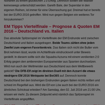
Nordiren zu einem glücklichen 1:0 Erfolg. Dennoch sollten die Waliser
keineswegs unterschätzt werden. Gareth Bale, der Superstar in den
eigenen Reihen, ist immer für eine Überraschung gut. Dreimal hat er bereits
bei der EURO 2016 getroffen. Wird nun gegen Belgien ein weiteres Tor
hinzukommen?
EM Tipps Viertelfinale – Prognose & Quoten EM
2016 – Deutschland vs. Italien
Das absolute Spitzenspiel im Viertelfinale der EM Endrunde wird zwischen
Deutschland und Italien ausgetragen.
Beide Teams zählen ohne jeden
Zweifel zum engeren Favoritenkreis
. Das Italien sich nicht die Butter vom
Brot nehmen lässt, wurde im Achtelfinale eindrucksvoll unter Beweis
gestellt. In diesem sollte sich die Squadra Azzurra mit einem verdienten 2:0
Erfolg gegen den amtierenden Europameister aus Spanien durchsetzen.
Wird nun auch der Weltmeister aus Deutschland aus dem Wettbewerb
gekickt?
Die DFB-Elf zeigt im direkten Duell mit den Azzurri die etwas
niedrigere EM 2016 Wettquote bei Bet365
auf. Dennoch konnte
Deutschland bei den bisherigen Endrunden gegen Italien nichts reißen und
schied im Regelfall aus. Wird die Elf von Löw auch bei der EURO 2016 ein
ähnliches Schicksal erleiden? Am Samstag, den 02. Juli 2016 um 21:00 Uhr,
wissen wir mehr. Zu diesem Zeitpunkt wird nämlich das Spitzenspiel im
Viertelfinale angepfiffen.