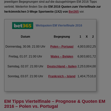
jeweiligen Begegnungen sind auf die dazugehörigen EM 2016 Tipps
verlinkt. Weiterhin finden Sie die
EM 2016 Quoten zum Viertelfinale zur
herkömmlichen 3-Wege Sportwette (1X2) von
Bet365
vor.
Wettquoten EM Viertelfinale 2016
Datum
Begegnung
1
X
2
Donnerstag, 30.06. 21:00 Uhr
Polen – Portugal
4,00
3,00
2,25
Freitag, 01.07. 21:00 Uhr
Wales – Belgien
6,00
3,60
1,72
Samstag, 02.07. 21:00 Uhr
Deutschland – Italien
2,25
3,00
4,00
Sonntag, 03.07. 21:00 Uhr
Frankreich – Island
1,40
4,75
10,0
EM Tipps Viertelfinale – Prognose & Quoten EM
2016 – Polen vs. Portugal