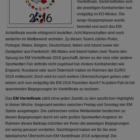
Viertelfinale. Somit befinden sich
die jeweiligen Kontrahenten nun
endgültig im KO-Modus. Die
lange Gruppenphase wurde
beendet und auch das EM
Achtelfinale wurde erfolgreich bestritten. Acht Mannschaften sind noch
weiterhin im Wettbewerb vertreten. Zu diesen Teams zählen Polen,
Portugal, Wales, Belgien, Deutschland, Italien und Island sowie der
Gastgeber aus Frankreich. Mit Wales und Island haben zwei Teams den
Sprung ins EM Viertelfinale 2016 geschafft, denen es der eine oder andere
Sportwetten Fan definitiv nicht zugetraut hat. Andere Kontrahenten wie
England, Russland oder auch Österreich haben im Rahmen der EURO
2016 enttäuscht. Doch wird es noch weitere Überraschungen geben oder
setzen sich nun endgültig die EM 2016 Favoriten durch? In jedem Fall ist mit
spannenden Begegnungen im Viertelfinale zu rechnen.
Das
EM Viertelfinale
zählt ohne jeden Zweifel zu den sportlichen Highlights
in dieser Woche. Insgesamt werden zwischen Freitag und Sonntag vier EM
Spiele ausgetragen. Die zahlreichen online Wettanbieter bestechen zu
diesen Begegnungen durch ein sehr großes Sportwetten Angebot. Im
Rahmen dieses Beitrags möchten wir Ihnen die jeweiligen Begegnungen
ein wenig genauer vorstellen. Nachfolgend haben wir für Sie eine
tabellarische Übersicht zum EM Viertelfinale 2016 aufgezeigt. Die