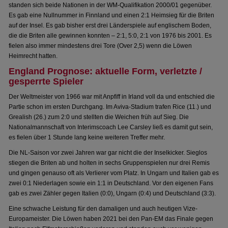
standen sich beide Nationen in der WM-Qualifikation 2000/01 gegenüber.
Es gab eine Nullnummer in Finnland und einen 2:1 Heimsieg für die Briten
auf der Insel. Es gab bisher erst drei Länderspiele auf englischem Boden,
die die Briten alle gewinnen konnten – 2:1, 5:0, 2:1 von 1976 bis 2001. Es
fielen also immer mindestens drei Tore (Over 2,5) wenn die Löwen
Heimrecht hatten.
England Prognose: aktuelle Form, verletzte /
gesperrte Spieler
Der Weltmeister von 1966 war mit Anpfiff in Irland voll da und entschied die
Partie schon im ersten Durchgang. Im Aviva-Stadium trafen Rice (11.) und
Grealish (26.) zum 2:0 und stellten die Weichen früh auf Sieg. Die
Nationalmannschaft von Interimscoach Lee Carsley ließ es damit gut sein,
es fielen über 1 Stunde lang keine weiteren Treffer mehr.
Die NL-Saison vor zwei Jahren war gar nicht die der Inselkicker. Sieglos
stiegen die Briten ab und holten in sechs Gruppenspielen nur drei Remis
und gingen genauso oft als Verlierer vom Platz. In Ungarn und Italien gab es
zwei 0:1 Niederlagen sowie ein 1:1 in Deutschland. Vor den eigenen Fans
gab es zwei Zähler gegen Italien (0:0), Ungarn (0:4) und Deutschland (3:3).
Eine schwache Leistung für den damaligen und auch heutigen Vize-
Europameister. Die Löwen haben 2021 bei den Pan-EM das Finale gegen