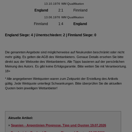
13.10.1976
WM Qualifikation
England
2:1
Finnland
13.06.1976
WM Qualifikation
Finnland
1:4
England
England Siege: 4 | Unentschieden: 2 | Finnland Siege: 0
Die genannten Angebote sind möglicherweise auf Neukunden beschränkt oder nicht
mehr gültig. Es gelten die AGB des Wettanbieters. Genaue Details ersehen Sie bitte
direkt aus der Webseite des Wettanbieters. Alle Tipps basieren auf der persönlichen
Meinung des Autors. Es gibt keine Erfolgsgarantie. Bitte wetten Sie mit Verantwortung.
18+
* Alle angegebenen Wettquoten waren zum Zeitpunkt der Erstellung des Artikels
gültig. Jede Wettquote unterliegt Schwankungen. Bitte überprüfen Sie die aktuellen
Quoten beim jeweiligen Wettanbieter!
Aktuelle Artikel:
»
Spanien - Argentinien Prognose, Tipp und Quoten 19.07.2026