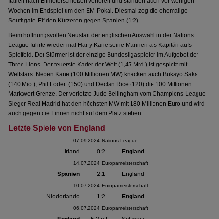
Italien nach Elfmeterschießen verloren und standen auch vor wenigen
Wochen im Endspiel um den EM-Pokal. Diesmal zog die ehemalige
Southgate-Elf den Kürzeren gegen Spanien (1:2).
Beim hoffnungsvollen Neustart der englischen Auswahl in der Nations
League führte wieder mal Harry Kane seine Mannen als Kapitän aufs
Spielfeld. Der Stürmer ist der einzige Bundesligaspieler im Aufgebot der
Three Lions. Der teuerste Kader der Welt (1,47 Mrd.) ist gespickt mit
Weltstars. Neben Kane (100 Millionen MW) knacken auch Bukayo Saka
(140 Mio.), Phil Foden (150) und Declan Rice (120) die 100 Millionen
Marktwert Grenze. Der verletzte Jude Bellingham vom Champions-League-
Sieger Real Madrid hat den höchsten MW mit 180 Millionen Euro und wird
auch gegen die Finnen nicht auf dem Platz stehen.
Letzte Spiele von England
07.09.2024
Nations League
Irland
0:2
England
14.07.2024
Europameisterschaft
Spanien
2:1
England
10.07.2024
Europameisterschaft
Niederlande
1:2
England
06.07.2024
Europameisterschaft
England
5:3 n.E.
Schweiz