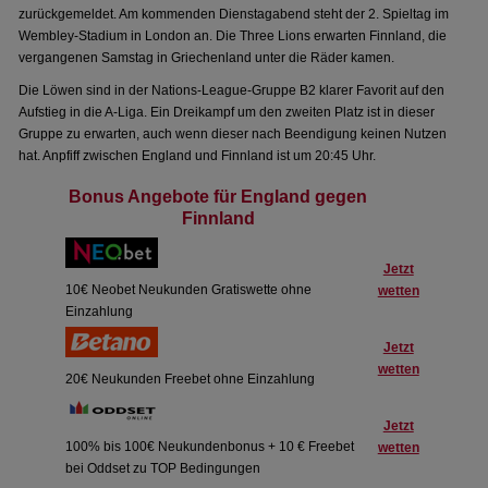
zurückgemeldet. Am kommenden Dienstagabend steht der 2. Spieltag im
Wembley-Stadium in London an. Die Three Lions erwarten Finnland, die
vergangenen Samstag in Griechenland unter die Räder kamen.
Die Löwen sind in der Nations-League-Gruppe B2 klarer Favorit auf den
Aufstieg in die A-Liga. Ein Dreikampf um den zweiten Platz ist in dieser
Gruppe zu erwarten, auch wenn dieser nach Beendigung keinen Nutzen
hat. Anpfiff zwischen England und Finnland ist um 20:45 Uhr.
Bonus Angebote für England gegen
Finnland
Jetzt
10€ Neobet Neukunden Gratiswette ohne
wetten
Einzahlung
Jetzt
wetten
20€ Neukunden Freebet ohne Einzahlung
Jetzt
100% bis 100€ Neukundenbonus + 10 € Freebet
wetten
bei Oddset zu TOP Bedingungen