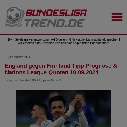
18+ | Spiele mit Verantwortung | AGB gelten | Glücksspiel kann abhängig machen |
Wir erhalten eine Provision von den hier angeführten Buchmachern
8. September 2024
England gegen Finnland Tipp Prognose &
Nations League Quoten 10.09.2024
Kategorie:
Fussball Wett Tipps
— Daniel H.