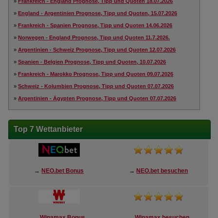
»
Frankreich - England Prognose, Tipp und Quoten 18.07.2026
»
England - Argentinien Prognose, Tipp und Quoten, 15.07.2026
»
Frankreich - Spanien Prognose, Tipp und Quoten 14.06.2026
»
Norwegen - England Prognose, Tipp und Quoten 11.7.2026.
»
Argentinien - Schweiz Prognose, Tipp und Quoten 12.07.2026
»
Spanien - Belgien Prognose, Tipp und Quoten, 10.07.2026
»
Frankreich - Marokko Prognose, Tipp und Quoten 09.07.2026
»
Schweiz - Kolumbien Prognose, Tipp und Quoten 07.07.2026
»
Argentinien - Ägypten Prognose, Tipp und Quoten 07.07.2026
Top 7 Wettanbieter
→
NEO.bet Bonus
→
NEO.bet besuchen
→
Winamax Bonus
→
Winamax besuchen