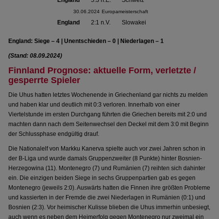
30.06.2024
Europameisterschaft
England
2:1 n.V.
Slowakei
England: Siege – 4 | Unentschieden – 0 | Niederlagen – 1
(Stand: 08.09.2024)
Finnland Prognose: aktuelle Form, verletzte /
gesperrte Spieler
Die Uhus hatten letztes Wochenende in Griechenland gar nichts zu melden
und haben klar und deutlich mit 0:3 verloren. Innerhalb von einer
Viertelstunde im ersten Durchgang führten die Griechen bereits mit 2:0 und
machten dann nach dem Seitenwechsel den Deckel mit dem 3:0 mit Beginn
der Schlussphase endgültig drauf.
Die Nationalelf von Markku Kanerva spielte auch vor zwei Jahren schon in
der B-Liga und wurde damals Gruppenzweiter (8 Punkte) hinter Bosnien-
Herzegowina (11). Montenegro (7) und Rumänien (7) reihten sich dahinter
ein. Die einzigen beiden Siege in sechs Gruppenpartien gab es gegen
Montenegro (jeweils 2:0). Auswärts hatten die Finnen ihre größten Probleme
und kassierten in der Fremde die zwei Niederlagen in Rumänien (0:1) und
Bosnien (2:3). Vor heimischer Kulisse blieben die Uhus immerhin unbesiegt,
auch wenn es neben dem Heimerfolg gegen Montenegro nur zweimal ein