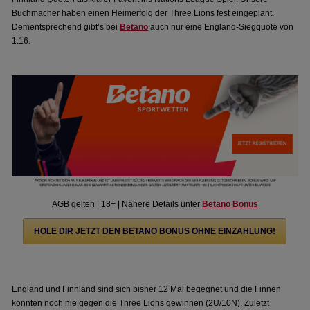
Buchmacher haben einen Heimerfolg der Three Lions fest eingeplant.
Dementsprechend gibt’s bei
Betano
auch nur eine England-Siegquote von
1.16.
AGB gelten | 18+ | Nähere Details unter
Betano Bonus
HOLE DIR JETZT DEN BETANO BONUS OHNE EINZAHLUNG!
England und Finnland sind sich bisher 12 Mal begegnet und die Finnen
konnten noch nie gegen die Three Lions gewinnen (2U/10N). Zuletzt