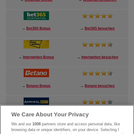
→
Bet365 Bonus
→
Bet365 besuchen
→
Interwetten Bonus
→
Interwetten besuchen
→
Betano Bonus
→
Betano besuchen
We Care About Your Privacy
→
AdmiralBet Bonus
→
AdmiralBet besuchen
We and our
1008
partners store and access personal data, like
browsing data or unique identifiers, on your device. Selecting I