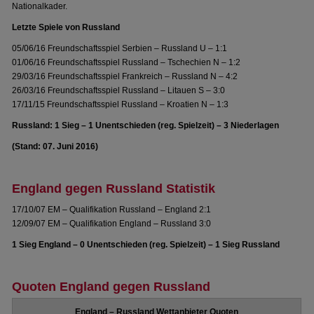
Nationalkader.
Letzte Spiele von Russland
05/06/16 Freundschaftsspiel Serbien – Russland U – 1:1
01/06/16 Freundschaftsspiel Russland – Tschechien N – 1:2
29/03/16 Freundschaftsspiel Frankreich – Russland N – 4:2
26/03/16 Freundschaftsspiel Russland – Litauen S – 3:0
17/11/15 Freundschaftsspiel Russland – Kroatien N – 1:3
Russland: 1 Sieg – 1 Unentschieden (reg. Spielzeit) – 3 Niederlagen
(Stand: 07. Juni 2016)
England gegen Russland Statistik
17/10/07 EM – Qualifikation Russland – England 2:1
12/09/07 EM – Qualifikation England – Russland 3:0
1 Sieg England – 0 Unentschieden (reg. Spielzeit) – 1 Sieg Russland
Quoten England gegen Russland
England – Russland Wettanbieter Quoten