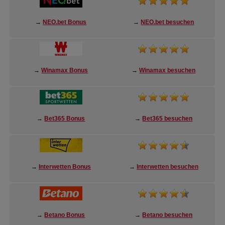
→
NEO.bet Bonus
→
NEO.bet besuchen
→
Winamax Bonus
→
Winamax besuchen
→
Bet365 Bonus
→
Bet365 besuchen
→
Interwetten Bonus
→
Interwetten besuchen
→
Betano Bonus
→
Betano besuchen