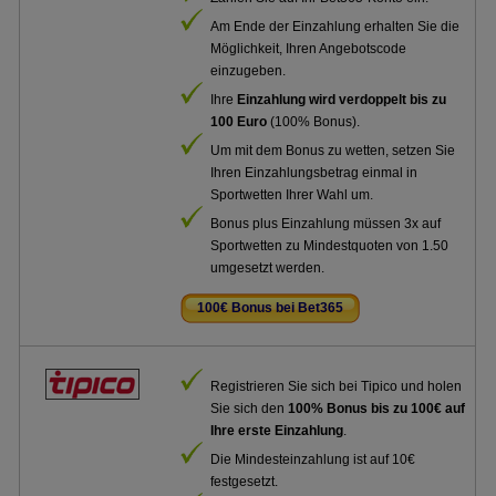
Am Ende der Einzahlung erhalten Sie die
Möglichkeit, Ihren Angebotscode
einzugeben.
Ihre
Einzahlung wird verdoppelt bis zu
100 Euro
(100% Bonus).
Um mit dem Bonus zu wetten, setzen Sie
Ihren Einzahlungsbetrag einmal in
Sportwetten Ihrer Wahl um.
Bonus plus Einzahlung müssen 3x auf
Sportwetten zu Mindestquoten von 1.50
umgesetzt werden.
100€ Bonus bei Bet365
.
Registrieren Sie sich bei Tipico und holen
Sie sich den
100% Bonus bis zu 100€ auf
Ihre erste Einzahlung
.
Die Mindesteinzahlung ist auf 10€
festgesetzt.