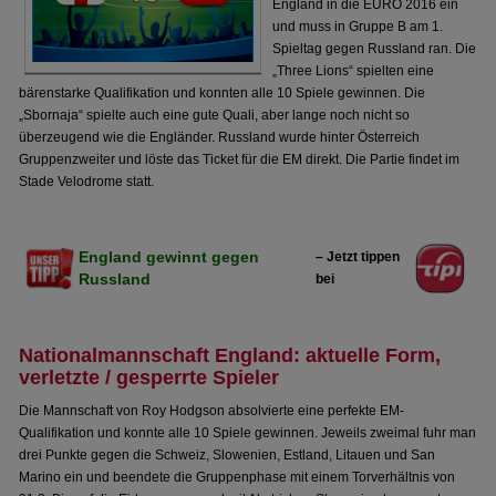
England in die EURO 2016 ein
und muss in Gruppe B am 1.
Spieltag gegen Russland ran. Die
„Three Lions“ spielten eine
bärenstarke Qualifikation und konnten alle 10 Spiele gewinnen. Die
„Sbornaja“ spielte auch eine gute Quali, aber lange noch nicht so
überzeugend wie die Engländer. Russland wurde hinter Österreich
Gruppenzweiter und löste das Ticket für die EM direkt. Die Partie findet im
Stade Velodrome statt.
England gewinnt gegen
– Jetzt tippen
Russland
bei
Nationalmannschaft England: aktuelle Form,
verletzte / gesperrte Spieler
Die Mannschaft von Roy Hodgson absolvierte eine perfekte EM-
Qualifikation und konnte alle 10 Spiele gewinnen. Jeweils zweimal fuhr man
drei Punkte gegen die Schweiz, Slowenien, Estland, Litauen und San
Marino ein und beendete die Gruppenphase mit einem Torverhältnis von