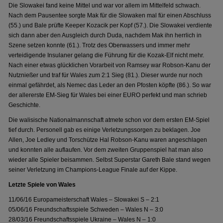
Die Slowakei fand keine Mittel und war vor allem im Mittelfeld schwach.
Nach dem Pausentee sorgte Mak für die Slowaken mal für einen Abschluss
(55.) und Bale prüfte Keeper Kozacik per Kopf (57.). Die Slowakei verdiente
sich dann aber den Ausgleich durch Duda, nachdem Mak ihn herrlich in
Szene setzen konnte (61.). Trotz des Oberwassers und immer mehr
verteidigende Insulaner gelang die Führung für die Kozak-Elf nicht mehr.
Nach einer etwas glücklichen Vorarbeit von Ramsey war Robson-Kanu der
Nutznießer und traf für Wales zum 2:1 Sieg (81.). Dieser wurde nur noch
einmal gefährdet, als Nemec das Leder an den Pfosten köpfte (86.). So war
der allererste EM-Sieg für Wales bei einer EURO perfekt und man schrieb
Geschichte.
Die walisische Nationalmannschaft atmete schon vor dem ersten EM-Spiel
tief durch. Personell gab es einige Verletzungssorgen zu beklagen. Joe
Allen, Joe Ledley und Torschütze Hal Robson-Kanu waren angeschlagen
und konnten alle auflaufen. Vor dem zweiten Gruppenspiel hat man also
wieder alle Spieler beisammen. Selbst Superstar Gareth Bale stand wegen
seiner Verletzung im Champions-League Finale auf der Kippe.
Letzte Spiele von Wales
11/06/16 Europameisterschaft Wales – Slowakei S – 2:1
05/06/16 Freundschaftsspiele Schweden – Wales N – 3:0
28/03/16 Freundschaftsspiele Ukraine – Wales N – 1:0