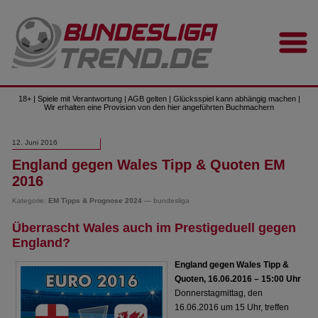
18+ | Spiele mit Verantwortung | AGB gelten | Glücksspiel kann abhängig machen |
Wir erhalten eine Provision von den hier angeführten Buchmachern
12. Juni 2016
England gegen Wales Tipp & Quoten EM
2016
Kategorie:
EM Tipps & Prognose 2024
— bundesliga
Überrascht Wales auch im Prestigeduell gegen
England?
England gegen Wales Tipp &
Quoten, 16.06.2016 – 15:00 Uhr
Donnerstagmittag, den
16.06.2016 um 15 Uhr, treffen