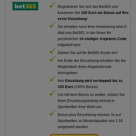
Registrieren Sie sich bei Bet365 und
kassieren Sie
100 Euro als Bonus auf Ihre
erste Einzahlung
!
Sie erhalten nach Ihrer Anmeldung eine E-
Mail von Bet365, in der Ihnen Ihr
persönlicher
10-stelliger Angebots-Code
mitgeteilt wird.
Zahlen Sie auf Ihr Bet365-Konto ein!
Am Ende der Einzahlung erhalten Sie die
Möglichkeit, Ihren Angebotscode
einzugeben.
Ihre
Einzahlung wird verdoppelt bis zu
100 Euro
(100% Bonus).
Um mit dem Bonus zu wetten, setzen Sie
Ihren Einzahlungsbetrag einmal in
Sportwetten Ihrer Wahl um.
Bonus plus Einzahlung müssen 3x auf
Sportwetten zu Mindestquoten von 1.50
umgesetzt werden.