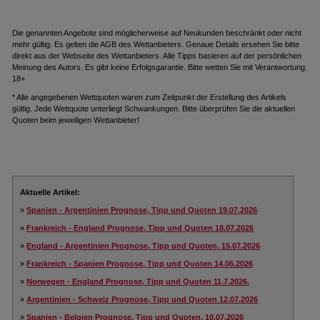
Die genannten Angebote sind möglicherweise auf Neukunden beschränkt oder nicht
mehr gültig. Es gelten die AGB des Wettanbieters. Genaue Details ersehen Sie bitte
direkt aus der Webseite des Wettanbieters. Alle Tipps basieren auf der persönlichen
Meinung des Autors. Es gibt keine Erfolgsgarantie. Bitte wetten Sie mit Verantwortung.
18+
* Alle angegebenen Wettquoten waren zum Zeitpunkt der Erstellung des Artikels
gültig. Jede Wettquote unterliegt Schwankungen. Bitte überprüfen Sie die aktuellen
Quoten beim jeweiligen Wettanbieter!
Aktuelle Artikel:
»
Spanien - Argentinien Prognose, Tipp und Quoten 19.07.2026
»
Frankreich - England Prognose, Tipp und Quoten 18.07.2026
»
England - Argentinien Prognose, Tipp und Quoten, 15.07.2026
»
Frankreich - Spanien Prognose, Tipp und Quoten 14.06.2026
»
Norwegen - England Prognose, Tipp und Quoten 11.7.2026.
»
Argentinien - Schweiz Prognose, Tipp und Quoten 12.07.2026
»
Spanien - Belgien Prognose, Tipp und Quoten, 10.07.2026