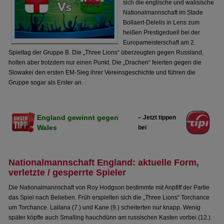
sich die englische und walisische
Nationalmannschaft im Stade
Bollaert-Delelis in Lens zum
heißen Prestigeduell bei der
Europameisterschaft am 2.
Spieltag der Gruppe B. Die „Three Lions“ überzeugten gegen Russland,
holten aber trotzdem nur einen Punkt. Die „Drachen“ feierten gegen die
Slowakei den ersten EM-Sieg ihrer Vereinsgeschichte und führen die
Gruppe sogar als Erster an.
England gewinnt gegen
– Jetzt tippen
Wales
bei
Nationalmannschaft England: aktuelle Form,
verletzte / gesperrte Spieler
Die Nationalmannschaft von Roy Hodgson bestimmte mit Anpfiff der Partie
das Spiel nach Belieben. Früh erspielten sich die „Three Lions“ Torchance
um Torchance. Lallana (7.) und Kane (9.) scheiterten nur knapp. Wenig
später köpfte auch Smalling hauchdünn am russischen Kasten vorbei (12.).