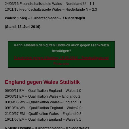
24/03/16 Freundschaftsspiele Wales – Nordirland U – 1:1
13/11/15 Freundschaftsspiele Wales – Niederlande N – 2:3
Wales: 1 Sieg – 1 Unentschieden – 3 Niederlagen
(Stand: 13. Juni 2016)
Kann Albanien den guten Eindruck auch gegen Frankreich
bestätigen?
Frankreich gegen Albanien, 15.06.2016 – Bundesligatrend
Prognose
England gegen Wales Statistik
06/09/11 EM – Qualifikation England – Wales 1:0
26/03/11 EM – Qualifikation Wales – England0:2
03/09/05 WM – Qualifikation Wales – England0:1
09/10/04 WM – Qualifikation England – Wales2:0
21/10/67 EM – Qualifikation Wales – England 0:3
16/11/66 EM – Qualifikation England – Wales 5:1
6 Siege England – 0 Unentschieden – 0 Siege Wales