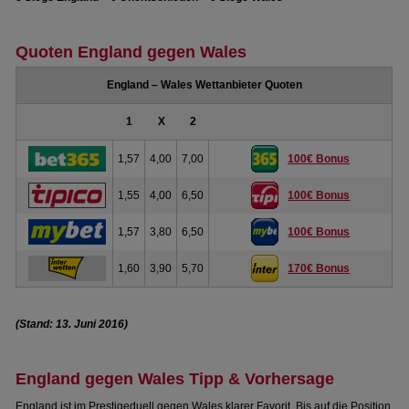
Quoten England gegen Wales
England – Wales Wettanbieter Quoten
1
X
2
1,57
4,00
7,00
100€ Bonus
1,55
4,00
6,50
100€ Bonus
1,57
3,80
6,50
100€ Bonus
1,60
3,90
5,70
170€ Bonus
(Stand: 13. Juni 2016)
England gegen Wales Tipp & Vorhersage
England ist im Prestigeduell gegen Wales klarer Favorit. Bis auf die Position