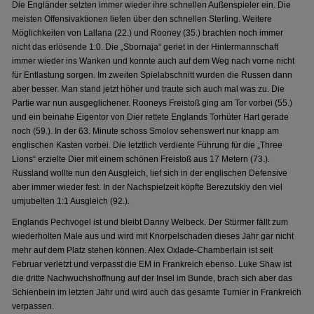
Die Engländer setzten immer wieder ihre schnellen Außenspieler ein. Die
meisten Offensivaktionen liefen über den schnellen Sterling. Weitere
Möglichkeiten von Lallana (22.) und Rooney (35.) brachten noch immer
nicht das erlösende 1:0. Die „Sbornaja“ geriet in der Hintermannschaft
immer wieder ins Wanken und konnte auch auf dem Weg nach vorne nicht
für Entlastung sorgen. Im zweiten Spielabschnitt wurden die Russen dann
aber besser. Man stand jetzt höher und traute sich auch mal was zu. Die
Partie war nun ausgeglichener. Rooneys Freistoß ging am Tor vorbei (55.)
und ein beinahe Eigentor von Dier rettete Englands Torhüter Hart gerade
noch (59.). In der 63. Minute schoss Smolov sehenswert nur knapp am
englischen Kasten vorbei. Die letztlich verdiente Führung für die „Three
Lions“ erzielte Dier mit einem schönen Freistoß aus 17 Metern (73.).
Russland wollte nun den Ausgleich, lief sich in der englischen Defensive
aber immer wieder fest. In der Nachspielzeit köpfte Berezutskiy den viel
umjubelten 1:1 Ausgleich (92.).
Englands Pechvogel ist und bleibt Danny Welbeck. Der Stürmer fällt zum
wiederholten Male aus und wird mit Knorpelschaden dieses Jahr gar nicht
mehr auf dem Platz stehen können. Alex Oxlade-Chamberlain ist seit
Februar verletzt und verpasst die EM in Frankreich ebenso. Luke Shaw ist
die dritte Nachwuchshoffnung auf der Insel im Bunde, brach sich aber das
Schienbein im letzten Jahr und wird auch das gesamte Turnier in Frankreich
verpassen.