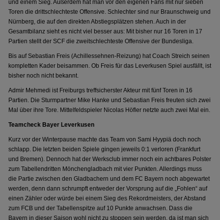
und einem Sieg. Außerdem hat man vor den eigenen Fans mit nur sieben
Toren die drittschlechteste Offensive. Schlechter sind nur Braunschweig und
Nürnberg, die auf den direkten Abstiegsplätzen stehen. Auch in der
Gesamtbilanz sieht es nicht viel besser aus: Mit bisher nur 16 Toren in 17
Partien stellt der SCF die zweitschlechteste Offensive der Bundesliga.
Bis auf Sebastian Freis (Achillessehnen-Reizung) hat Coach Streich seinen
kompletten Kader beisammen. Ob Freis für das Leverkusen Spiel ausfällt, ist
bisher noch nicht bekannt.
Admir Mehmedi ist Freiburgs treffsicherster Akteur mit fünf Toren in 16
Partien. Die Sturmpartner Mike Hanke und Sebastian Freis freuten sich zwei
Mal über ihre Tore. Mittelfeldspieler Nicolas Höfler netzte auch zwei Mal ein.
Teamcheck Bayer Leverkusen
Kurz vor der Winterpause machte das Team von Sami Hyypiä doch noch
schlapp. Die letzten beiden Spiele gingen jeweils 0:1 verloren (Frankfurt
und Bremen). Dennoch hat der Werksclub immer noch ein achtbares Polster
zum Tabellendritten Mönchengladbach mit vier Punkten. Allerdings muss
die Partie zwischen den Gladbachern und dem FC Bayern noch abgewartet
werden, denn dann schrumpft entweder der Vorsprung auf die „Fohlen“ auf
einen Zähler oder würde bei einem Sieg des Rekordmeisters, der Abstand
zum FCB und der Tabellenspitze auf 10 Punkte anwachsen. Dass die
Bayern in dieser Saison wohl nicht zu stoppen sein werden, da ist man sich