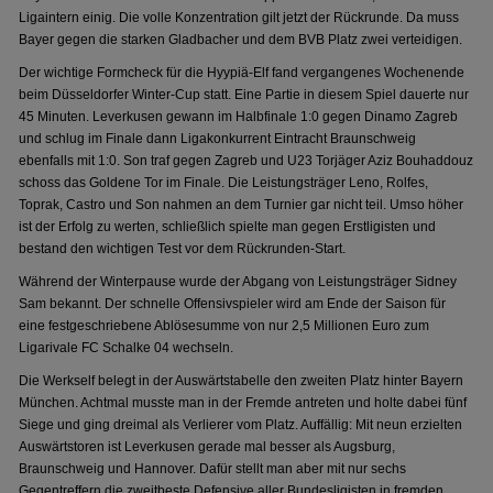
Ligaintern einig. Die volle Konzentration gilt jetzt der Rückrunde. Da muss
Bayer gegen die starken Gladbacher und dem BVB Platz zwei verteidigen.
Der wichtige Formcheck für die Hyypiä-Elf fand vergangenes Wochenende
beim Düsseldorfer Winter-Cup statt. Eine Partie in diesem Spiel dauerte nur
45 Minuten. Leverkusen gewann im Halbfinale 1:0 gegen Dinamo Zagreb
und schlug im Finale dann Ligakonkurrent Eintracht Braunschweig
ebenfalls mit 1:0. Son traf gegen Zagreb und U23 Torjäger Aziz Bouhaddouz
schoss das Goldene Tor im Finale. Die Leistungsträger Leno, Rolfes,
Toprak, Castro und Son nahmen an dem Turnier gar nicht teil. Umso höher
ist der Erfolg zu werten, schließlich spielte man gegen Erstligisten und
bestand den wichtigen Test vor dem Rückrunden-Start.
Während der Winterpause wurde der Abgang von Leistungsträger Sidney
Sam bekannt. Der schnelle Offensivspieler wird am Ende der Saison für
eine festgeschriebene Ablösesumme von nur 2,5 Millionen Euro zum
Ligarivale FC Schalke 04 wechseln.
Die Werkself belegt in der Auswärtstabelle den zweiten Platz hinter Bayern
München. Achtmal musste man in der Fremde antreten und holte dabei fünf
Siege und ging dreimal als Verlierer vom Platz. Auffällig: Mit neun erzielten
Auswärtstoren ist Leverkusen gerade mal besser als Augsburg,
Braunschweig und Hannover. Dafür stellt man aber mit nur sechs
Gegentreffern die zweitbeste Defensive aller Bundesligisten in fremden