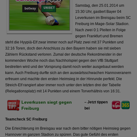
Samstag, den 25.01.2014 um
15:30 Uhr, gastiert Bayer 04
Leverkusen im Breisgau beim SC
Freiburg im Mage-Solar Stadion.
Nach zwei 0:1 Pleiten in Folge
gegen Frankfurt und Bremen
steht die Hyypiä-Elf zwar immer noch auf Platz zwei mit 37 Punkten und
32:16 Toren, doch den Anschluss zu den Bayern haben sie mit sieben
Zählern Rückstand verloren. Zumal der deutsche Rekordmeister in der
kommenden Woche noch das Nachholspiel gegen den VfB Stuttgart
bestreiten wird und der Vorsprung damit noch weiter ausgebaut werden
kann. Auch Freiburg durfte sich an den auswärtsschwachen Hannoveranern
erfreuen und machte den ersten Heimsieg in der Hinrunde perfekt. Die
Streich-Elf rangiert aber immer noch unter den letzten drei der Tabelle
(Relegationsplatz) mit 14 Punkten und einem Torverhältnis von 16:31.
Leverkusen siegt gegen
– Jetzt tippen
Freiburg
bei
Teamcheck SC Freiburg
Die Erleichterung im Breisgau war nach dem bitter nötigen Heimsieg gegen
Hannover im ganzen Stadion zu spüren. Das gute Gefühl des ersten