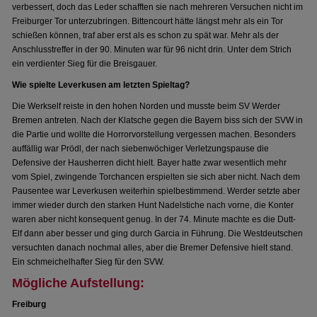
verbessert, doch das Leder schafften sie nach mehreren Versuchen nicht im
Freiburger Tor unterzubringen. Bittencourt hätte längst mehr als ein Tor
schießen können, traf aber erst als es schon zu spät war. Mehr als der
Anschlusstreffer in der 90. Minuten war für 96 nicht drin. Unter dem Strich
ein verdienter Sieg für die Breisgauer.
Wie spielte Leverkusen am letzten Spieltag?
Die Werkself reiste in den hohen Norden und musste beim SV Werder
Bremen antreten. Nach der Klatsche gegen die Bayern biss sich der SVW in
die Partie und wollte die Horrorvorstellung vergessen machen. Besonders
auffällig war Prödl, der nach siebenwöchiger Verletzungspause die
Defensive der Hausherren dicht hielt. Bayer hatte zwar wesentlich mehr
vom Spiel, zwingende Torchancen erspielten sie sich aber nicht. Nach dem
Pausentee war Leverkusen weiterhin spielbestimmend. Werder setzte aber
immer wieder durch den starken Hunt Nadelstiche nach vorne, die Konter
waren aber nicht konsequent genug. In der 74. Minute machte es die Dutt-
Elf dann aber besser und ging durch Garcia in Führung. Die Westdeutschen
versuchten danach nochmal alles, aber die Bremer Defensive hielt stand.
Ein schmeichelhafter Sieg für den SVW.
Mögliche Aufstellung:
Freiburg