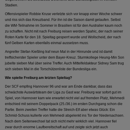
Stadien.
Offensivspieler Robbie Kruse verletzte sich vor knapp einer Woche schwer
und riss sich das Kreuzband. Für ihn ist die Saison damit gelaufen. Selbst
die WM-Teilnahme im Sommer in Brasilien ist für den Australier kaum noch
zu schaffen. Nicht mit nach Freiburg reisen werden Spahic, der nach seiner
Roten Karte für den 18. Spieltag gesperrt wurde und Wollscheid, der nach
fünf Gelben Karten ebenfalls einmal aussetzen muss.
Angreifer Stefan Kießling traf neun Mal in der Hinrunde und ist damit
treffsicherster Spieler unter dem Bayer-Kreuz. Sturmkollege Heung-Min Son
jubelte sieben Mal über seine Treffer. Auch Mittelfeldakteur Sidney Sam trug
sich sieben Mal in die Torschützenliste der Bundesliga ein.
Wie spielte Freiburg am letzten Spieltag?
Der SCF empfing Hannover 96 und war am Ende dankbar, dass das
schwächste Auswärtsteam der Liga zu Gast war. Freiburg war sofort gut im
Spiel, von Hannover kam wie erwartet nicht viel auf fremden Platz, Mehmedi
entschied mit seinem Doppelpack (25./36.) im ersten Durchgang schon die
Partie. Beim zweiten Treffer hatte die Streich-Elf aber etwas Glück: Ein
Schmid-Schuss kullerte von Mehmedi abgelenkt ins Tor der Niedersachsen.
Nach dem Seitenwechsel tat sich nicht mehr wirklich viel. Hannover fiel
zwar durch enorme Laufbereitschaft auf und zeigte sich jetzt auch