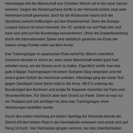
Heimsieges will die Mannschaft von Christian Streich mit in die neue Saison
nehmen. Gegen die Niedersachsen durfte in der Hinrunde bisher zwar jede
Heimmannschaft gewinnen, doch für die Rückrunde macht sich der
Sportclub zurecht Hoffnungen auf den Klassenerhalt. Denn die Europa-
League Saison ist schon beendet. Der SC landete nur auf Platz drei und
kann sich jetzt auf die Bundesliga konzentrieren. Ohne die Doppelbelastung
durch die internationalen Spiele sind statistisch gesehen am Ende der
Saison einige Punkte mehr auf dem Konto.
Das Trainingslager im spanischen Rota verlief für Streich ordentlich.
Dennoch deutete er schon an, dass seine Mannschaft weiter ganz hart
arbeiten muss, um die Klasse auch zu halten. Eigentlich wollte man das
gute 9-tägige Trainingslager mit einem Testspiel-Sieg vergolden und mit
einem guten Gefühl die Heimreise antreten. Allerdings ging der letzte Test
gegen Zweitligist Union Berlin total in die Hose. Mit 0:5 unterlag der
Bundesligist den Berlinern und sorgte für fragende Gesichter bei Fans und
Verantwortlichen. Für Streich aber kein Grund zur Panik. Denn es war nur
ein Testspiel und viel wichtiger ist, dass das Trainingslager ohne
Verletzungen bestritten wurde.
Durch den ersten Heimsieg am letzten Spieltag der Hinrunde konnte die
Streich-Elf den letzten Platz in der Heimtabelle verlassen und schob sich auf
Rang 16 hoch. Vier Heimspiele gingen verloren, bei drei Unentschieden