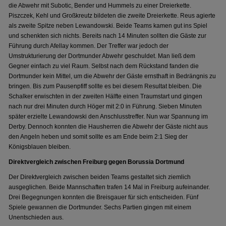
die Abwehr mit Subotic, Bender und Hummels zu einer Dreierkette.
Piszczek, Kehl und Großkreutz bildeten die zweite Dreierkette. Reus agierte
als zweite Spitze neben Lewandowski. Beide Teams kamen gut ins Spiel
und schenkten sich nichts. Bereits nach 14 Minuten sollten die Gäste zur
Führung durch Afellay kommen. Der Treffer war jedoch der
Umstrukturierung der Dortmunder Abwehr geschuldet. Man ließ dem
Gegner einfach zu viel Raum. Selbst nach dem Rückstand fanden die
Dortmunder kein Mittel, um die Abwehr der Gäste ernsthaft in Bedrängnis zu
bringen. Bis zum Pausenpfiff sollte es bei diesem Resultat bleiben. Die
Schalker erwischten in der zweiten Hälfte einen Traumstart und gingen
nach nur drei Minuten durch Höger mit 2:0 in Führung. Sieben Minuten
später erzielte Lewandowski den Anschlusstreffer. Nun war Spannung im
Derby. Dennoch konnten die Hausherren die Abwehr der Gäste nicht aus
den Angeln heben und somit sollte es am Ende beim 2:1 Sieg der
Königsblauen bleiben.
Direktvergleich zwischen Freiburg gegen Borussia Dortmund
Der Direktvergleich zwischen beiden Teams gestaltet sich ziemlich
ausgeglichen. Beide Mannschaften trafen 14 Mal in Freiburg aufeinander.
Drei Begegnungen konnten die Breisgauer für sich entscheiden. Fünf
Spiele gewannen die Dortmunder. Sechs Partien gingen mit einem
Unentschieden aus.