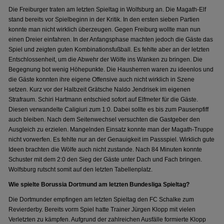
Die Freiburger traten am letzten Spieltag in Wolfsburg an. Die Magath-Elf
stand bereits vor Spielbeginn in der Kritik. In den ersten sieben Partien
konnte man nicht wirklich überzeugen. Gegen Freiburg wollte man nun
einen Dreier einfahren. In der Anfangsphase machten jedoch die Gäste das
Spiel und zeigten guten Kombinationsfußball. Es fehlte aber an der letzten
Entschlossenheit, um die Abwehr der Wölfe ins Wanken zu bringen. Die
Begegnung bot wenig Höhepunkte. Die Hausherren waren zu ideenlos und
die Gäste konnten ihre eigene Offensive auch nicht wirklich in Szene
setzen. Kurz vor der Halbzeit Grätsche Naldo Jendrisek im eigenen
Strafraum. Schiri Hartmann entschied sofort auf Elfmeter für die Gäste.
Diesen verwandelte Caligiuri zum 1:0. Dabei sollte es bis zum Pausenpfiff
auch bleiben. Nach dem Seitenwechsel versuchten die Gastgeber den
Ausgleich zu erzielen. Mangelnden Einsatz konnte man der Magath-Truppe
nicht vorwerfen. Es fehlte nur an der Genauigkeit im Passspiel. Wirklich gute
Ideen brachten die Wölfe auch nicht zustande. Nach 84 Minuten konnte
Schuster mit dem 2:0 den Sieg der Gäste unter Dach und Fach bringen.
Wolfsburg rutscht somit auf den letzten Tabellenplatz.
Wie spielte Borussia Dortmund am letzten Bundesliga Spieltag?
Die Dortmunder empfingen am letzten Spieltag den FC Schalke zum
Revierderby. Bereits vorm Spiel hatte Trainer Jürgen Klopp mit vielen
Verletzten zu kämpfen. Aufgrund der zahlreichen Ausfälle formierte Klopp