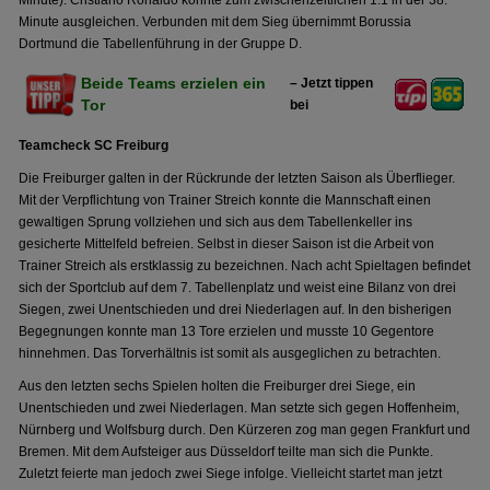
Minute). Cristiano Ronaldo konnte zum zwischenzeitlichen 1:1 in der 38.
Minute ausgleichen. Verbunden mit dem Sieg übernimmt Borussia
Dortmund die Tabellenführung in der Gruppe D.
Beide Teams erzielen ein
– Jetzt tippen
Tor
bei
Teamcheck SC Freiburg
Die Freiburger galten in der Rückrunde der letzten Saison als Überflieger.
Mit der Verpflichtung von Trainer Streich konnte die Mannschaft einen
gewaltigen Sprung vollziehen und sich aus dem Tabellenkeller ins
gesicherte Mittelfeld befreien. Selbst in dieser Saison ist die Arbeit von
Trainer Streich als erstklassig zu bezeichnen. Nach acht Spieltagen befindet
sich der Sportclub auf dem 7. Tabellenplatz und weist eine Bilanz von drei
Siegen, zwei Unentschieden und drei Niederlagen auf. In den bisherigen
Begegnungen konnte man 13 Tore erzielen und musste 10 Gegentore
hinnehmen. Das Torverhältnis ist somit als ausgeglichen zu betrachten.
Aus den letzten sechs Spielen holten die Freiburger drei Siege, ein
Unentschieden und zwei Niederlagen. Man setzte sich gegen Hoffenheim,
Nürnberg und Wolfsburg durch. Den Kürzeren zog man gegen Frankfurt und
Bremen. Mit dem Aufsteiger aus Düsseldorf teilte man sich die Punkte.
Zuletzt feierte man jedoch zwei Siege infolge. Vielleicht startet man jetzt