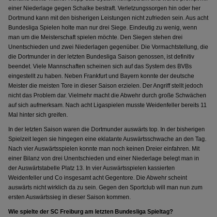
einer Niederlage gegen Schalke bestraft. Verletzungssorgen hin oder her
Dortmund kann mit den bisherigen Leistungen nicht zufrieden sein. Aus acht
Bundesliga Spielen holte man nur drei Siege. Eindeutig zu wenig, wenn
man um die Meisterschaft spielen möchte. Den Siegen stehen drei
Unentschieden und zwei Niederlagen gegenüber. Die Vormachtstellung, die
die Dortmunder in der letzten Bundesliga Saison genossen, ist definitiv
beendet. Viele Mannschaften scheinen sich auf das System des BVBs
eingestellt zu haben. Neben Frankfurt und Bayern konnte der deutsche
Meister die meisten Tore in dieser Saison erzielen. Der Angriff stellt jedoch
nicht das Problem dar. Vielmehr macht die Abwehr durch große Schwächen
auf sich aufmerksam. Nach acht Ligaspielen musste Weidenfeller bereits 11
Mal hinter sich greifen.
In der letzten Saison waren die Dortmunder auswärts top. In der bisherigen
Spielzeit legen sie hingegen eine eklatante Auswärtsschwache an den Tag.
Nach vier Auswärtsspielen konnte man noch keinen Dreier einfahren. Mit
einer Bilanz von drei Unentschieden und einer Niederlage belegt man in
der Auswärtstabelle Platz 13. In vier Auswärtsspielen kassierten
Weidenfeller und Co insgesamt acht Gegentore. Die Abwehr scheint
auswärts nicht wirklich da zu sein. Gegen den Sportclub will man nun zum
ersten Auswärtssieg in dieser Saison kommen.
Wie spielte der SC Freiburg am letzten Bundesliga Spieltag?