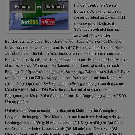
Für den deutschen Meister
Borussia Dortmund läuft es in
dieser Bundesliga Saison nicht
ganz so rund. Nach acht
Spieltagen befindet man sich
zwar auf Platz vier der
Bundesliga Tabelle, der Rückstand auf den Tabellenführer aus München
beläuft sich mittlerweile aber bereits auf 12 Punkte und dürfte somit kaum
aufzuholen sein. Im letzten Spiel musste man sich dann noch gegen den
Erzrivalen aus Schalke mit 1:2 geschlagen geben. Beim deutschen Meister
steckt zurzeit der Wurm drin. Am kommenden Samstag reist man nach
Freiburg. Der Sportclub belegt in der Bundesliga Tabelle zurzeit den 7. Platz
und hat nur einen Zähler weniger als die Dortmunder auf dem Konto. Mit
einem Sieg gegen den BVB könnten die Breisgauer sogar am deutschen
Meister vorbei ziehen. Die Fans dürfen sich auf eine spannende
Begegnung im Mage Solar Stadion freuen. Die Begegnung wird um 15:30
Uhr angepfiffen.
Unterhalb der Woche musste der deutsche Meister in der Champions
League daheim gegen Real Madrid ran und konnte die bislang sehr guten
Leistungen in der Königsklasse mit einem 2:1 Sieg bestätigen. Auf Seiten
der Dortmunder trafen Lewandowski (36. Minute) und Schmelzer (64.