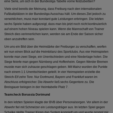
eine Serie, um sich in der Bundesliga Tabelle vorne festzubeißen?
Viele sind bereits der Meinung, dass Freiburg nach den internationalen
Fußballplätzen in der Bundesliga Ausschau hält. Um dieses Ziel jedoch zu
verwirklichen, muss man konstant gute Leistungen erbringen. Die letzten
sechs Spiele haben aufgezeigt, dass man bis jetzt noch nicht kontinuierlich
auf einem hohen Niveau spielen kann. Wenn die Mannschaft von Trainer
Streich dies verinnerlichen kann, werden sie am Ende der Saison sicher
oben anzutreffen sein.
Um uns ein Bild über die Heimstärke der Freiburger zu verschaffen, werfen
wir nun einen Blick auf die Heimbilanz des Sportclubs. Aus vier Heimspielen
konnte man zwei Siege, ein Unentschieden und eine Niederlage holen. Die
Siege feierte man gegen Nürnberg und Hoffenheim. Gegen Werder Bremen
musste man sich zuhause geschlagen geben. Mit Mainz wurden die Punkte
nach einem 1:1 Unentschieden geteilt. In vier Heimspielen erzielte die
Streich-Elf zehn Tore. Nur Dortmund, Bayern und Frankfurt waren im
Abschluss erfolgreicher. Die Abwehr ließ sechs Gegentore zu. Die
Breisgauer belegen in der Heimtabelle Platz 7.
Teamcheck Borussia Dortmund
In den letzten Spielen klagte der BVB über Personalsorgen. Vor allem in der
Abwehr fiel mit Schmelzer ein Leistungsträger aus. Im letzten Spiel gegen
Schalke stellte Trainer Klopp das System komplett um und wurde prompt mir