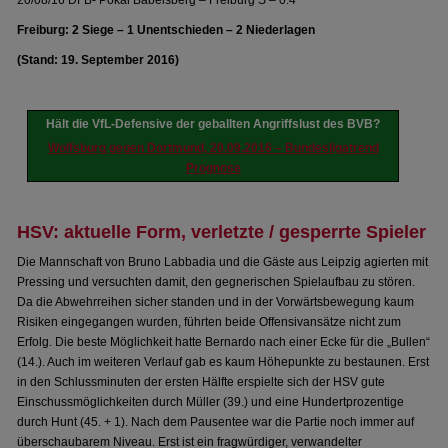
20/08/16 DFB- Pokal Babelsberg – Freiburg S – 0:4
Freiburg: 2 Siege – 1 Unentschieden – 2 Niederlagen
(Stand: 19. September 2016)
Hält die VfL-Defensive der geballten Angriffslust des BVB?
Wolfsburg gegen Dortmund, 20.09.2016 – Bundesligatrend
Prognose
HSV: aktuelle Form, verletzte / gesperrte Spieler
Die Mannschaft von Bruno Labbadia und die Gäste aus Leipzig agierten mit
Pressing und versuchten damit, den gegnerischen Spielaufbau zu stören.
Da die Abwehrreihen sicher standen und in der Vorwärtsbewegung kaum
Risiken eingegangen wurden, führten beide Offensivansätze nicht zum
Erfolg. Die beste Möglichkeit hatte Bernardo nach einer Ecke für die „Bullen“
(14.). Auch im weiteren Verlauf gab es kaum Höhepunkte zu bestaunen. Erst
in den Schlussminuten der ersten Hälfte erspielte sich der HSV gute
Einschussmöglichkeiten durch Müller (39.) und eine Hundertprozentige
durch Hunt (45. + 1). Nach dem Pausentee war die Partie noch immer auf
überschaubarem Niveau. Erst ist ein fragwürdiger, verwandelter