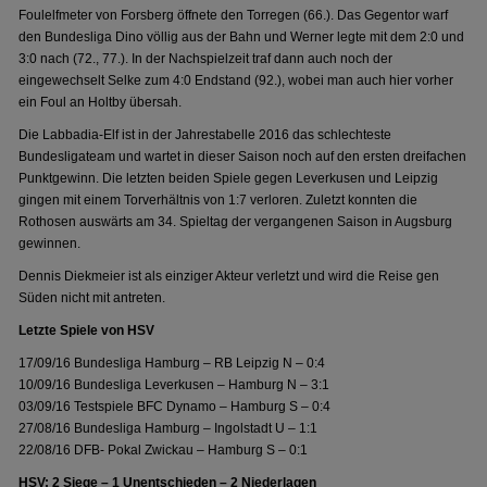
Foulelfmeter von Forsberg öffnete den Torregen (66.). Das Gegentor warf
den Bundesliga Dino völlig aus der Bahn und Werner legte mit dem 2:0 und
3:0 nach (72., 77.). In der Nachspielzeit traf dann auch noch der
eingewechselt Selke zum 4:0 Endstand (92.), wobei man auch hier vorher
ein Foul an Holtby übersah.
Die Labbadia-Elf ist in der Jahrestabelle 2016 das schlechteste
Bundesligateam und wartet in dieser Saison noch auf den ersten dreifachen
Punktgewinn. Die letzten beiden Spiele gegen Leverkusen und Leipzig
gingen mit einem Torverhältnis von 1:7 verloren. Zuletzt konnten die
Rothosen auswärts am 34. Spieltag der vergangenen Saison in Augsburg
gewinnen.
Dennis Diekmeier ist als einziger Akteur verletzt und wird die Reise gen
Süden nicht mit antreten.
Letzte Spiele von HSV
17/09/16 Bundesliga Hamburg – RB Leipzig N – 0:4
10/09/16 Bundesliga Leverkusen – Hamburg N – 3:1
03/09/16 Testspiele BFC Dynamo – Hamburg S – 0:4
27/08/16 Bundesliga Hamburg – Ingolstadt U – 1:1
22/08/16 DFB- Pokal Zwickau – Hamburg S – 0:1
HSV: 2 Siege – 1 Unentschieden – 2 Niederlagen