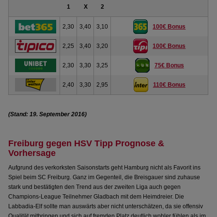
1
X
2
2,30
3,40
3,10
100€ Bonus
2,25
3,40
3,20
100€ Bonus
2,30
3,30
3,25
75€ Bonus
2,40
3,30
2,95
110€ Bonus
(Stand: 19. September 2016)
Freiburg gegen HSV Tipp Prognose &
Vorhersage
Aufgrund des verkorksten Saisonstarts geht Hamburg nicht als Favorit ins
Spiel beim SC Freiburg. Ganz im Gegenteil, die Breisgauer sind zuhause
stark und bestätigten den Trend aus der zweiten Liga auch gegen
Champions-League Teilnehmer Gladbach mit dem Heimdreier. Die
Labbadia-Elf sollte man auswärts aber nicht unterschätzen, da sie offensiv
Qualität mitbringen und sich auf fremden Platz deutlich wohler fühlen als im