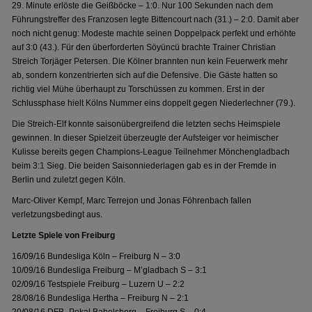
29. Minute erlöste die Geißböcke – 1:0. Nur 100 Sekunden nach dem
Führungstreffer des Franzosen legte Bittencourt nach (31.) – 2:0. Damit aber
noch nicht genug: Modeste machte seinen Doppelpack perfekt und erhöhte
auf 3:0 (43.). Für den überforderten Söyüncü brachte Trainer Christian
Streich Torjäger Petersen. Die Kölner brannten nun kein Feuerwerk mehr
ab, sondern konzentrierten sich auf die Defensive. Die Gäste hatten so
richtig viel Mühe überhaupt zu Torschüssen zu kommen. Erst in der
Schlussphase hielt Kölns Nummer eins doppelt gegen Niederlechner (79.).
Die Streich-Elf konnte saisonübergreifend die letzten sechs Heimspiele
gewinnen. In dieser Spielzeit überzeugte der Aufsteiger vor heimischer
Kulisse bereits gegen Champions-League Teilnehmer Mönchengladbach
beim 3:1 Sieg. Die beiden Saisonniederlagen gab es in der Fremde in
Berlin und zuletzt gegen Köln.
Marc-Oliver Kempf, Marc Terrejon und Jonas Föhrenbach fallen
verletzungsbedingt aus.
Letzte Spiele von Freiburg
16/09/16 Bundesliga Köln – Freiburg N – 3:0
10/09/16 Bundesliga Freiburg – M’gladbach S – 3:1
02/09/16 Testspiele Freiburg – Luzern U – 2:2
28/08/16 Bundesliga Hertha – Freiburg N – 2:1