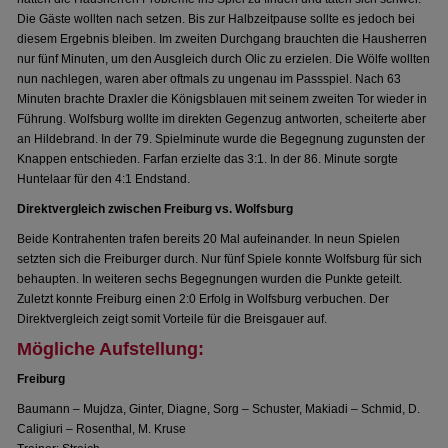
Die Gäste wollten nach setzen. Bis zur Halbzeitpause sollte es jedoch bei
diesem Ergebnis bleiben. Im zweiten Durchgang brauchten die Hausherren
nur fünf Minuten, um den Ausgleich durch Olic zu erzielen. Die Wölfe wollten
nun nachlegen, waren aber oftmals zu ungenau im Passspiel. Nach 63
Minuten brachte Draxler die Königsblauen mit seinem zweiten Tor wieder in
Führung. Wolfsburg wollte im direkten Gegenzug antworten, scheiterte aber
an Hildebrand. In der 79. Spielminute wurde die Begegnung zugunsten der
Knappen entschieden. Farfan erzielte das 3:1. In der 86. Minute sorgte
Huntelaar für den 4:1 Endstand.
Direktvergleich zwischen Freiburg vs. Wolfsburg
Beide Kontrahenten trafen bereits 20 Mal aufeinander. In neun Spielen
setzten sich die Freiburger durch. Nur fünf Spiele konnte Wolfsburg für sich
behaupten. In weiteren sechs Begegnungen wurden die Punkte geteilt.
Zuletzt konnte Freiburg einen 2:0 Erfolg in Wolfsburg verbuchen. Der
Direktvergleich zeigt somit Vorteile für die Breisgauer auf.
Mögliche Aufstellung:
Freiburg
Baumann – Mujdza, Ginter, Diagne, Sorg – Schuster, Makiadi – Schmid, D.
Caligiuri – Rosenthal, M. Kruse