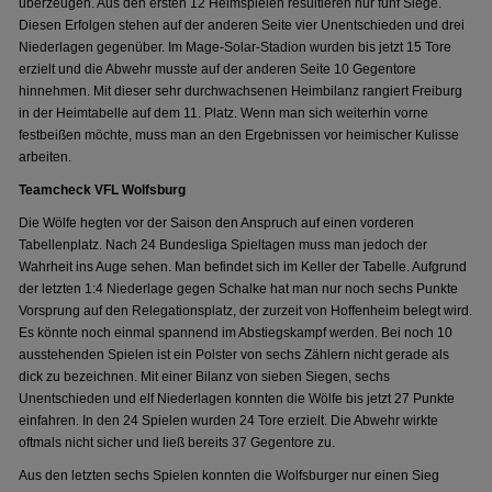
überzeugen. Aus den ersten 12 Heimspielen resultieren nur fünf Siege.
Diesen Erfolgen stehen auf der anderen Seite vier Unentschieden und drei
Niederlagen gegenüber. Im Mage-Solar-Stadion wurden bis jetzt 15 Tore
erzielt und die Abwehr musste auf der anderen Seite 10 Gegentore
hinnehmen. Mit dieser sehr durchwachsenen Heimbilanz rangiert Freiburg
in der Heimtabelle auf dem 11. Platz. Wenn man sich weiterhin vorne
festbeißen möchte, muss man an den Ergebnissen vor heimischer Kulisse
arbeiten.
Teamcheck VFL Wolfsburg
Die Wölfe hegten vor der Saison den Anspruch auf einen vorderen
Tabellenplatz. Nach 24 Bundesliga Spieltagen muss man jedoch der
Wahrheit ins Auge sehen. Man befindet sich im Keller der Tabelle. Aufgrund
der letzten 1:4 Niederlage gegen Schalke hat man nur noch sechs Punkte
Vorsprung auf den Relegationsplatz, der zurzeit von Hoffenheim belegt wird.
Es könnte noch einmal spannend im Abstiegskampf werden. Bei noch 10
ausstehenden Spielen ist ein Polster von sechs Zählern nicht gerade als
dick zu bezeichnen. Mit einer Bilanz von sieben Siegen, sechs
Unentschieden und elf Niederlagen konnten die Wölfe bis jetzt 27 Punkte
einfahren. In den 24 Spielen wurden 24 Tore erzielt. Die Abwehr wirkte
oftmals nicht sicher und ließ bereits 37 Gegentore zu.
Aus den letzten sechs Spielen konnten die Wolfsburger nur einen Sieg