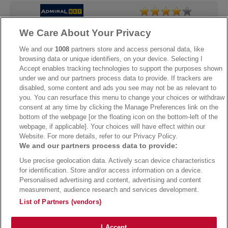
We Care About Your Privacy
→
AdmiralBet Bonus
→
AdmiralBet besuchen
We and our
1008
partners store and access personal data, like
browsing data or unique identifiers, on your device. Selecting I
Accept enables tracking technologies to support the purposes shown
under we and our partners process data to provide. If trackers are
→
Bwin Bonus
→
Bwin besuchen
disabled, some content and ads you see may not be as relevant to
you. You can resurface this menu to change your choices or withdraw
consent at any time by clicking the Manage Preferences link on the
bottom of the webpage [or the floating icon on the bottom-left of the
webpage, if applicable]. Your choices will have effect within our
Website. For more details, refer to our Privacy Policy.
We and our partners process data to provide:
Use precise geolocation data. Actively scan device characteristics
for identification. Store and/or access information on a device.
Personalised advertising and content, advertising and content
measurement, audience research and services development.
Suchtrisiken, Glücksspiel kann süchtig machen - Hilfe finden Sie auf
buwei.de
List of Partners (vendors)
Alle Anbieter auf dieser Webseite sind offiziell in Deutschland
lizenziert
und
werden von der
Gemeinsamen Glücksspielbehörde der Länder
reguliert
Copyright 2002-2026
Bundesligatrend Fussball Bundesliga Tipps
- 18+ Spiele mit
I Accept