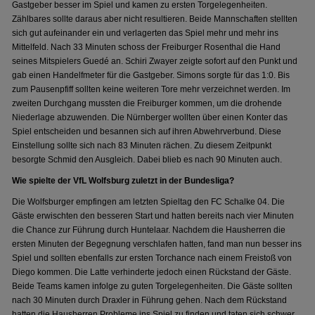
Gastgeber besser im Spiel und kamen zu ersten Torgelegenheiten.
Zählbares sollte daraus aber nicht resultieren. Beide Mannschaften stellten
sich gut aufeinander ein und verlagerten das Spiel mehr und mehr ins
Mittelfeld. Nach 33 Minuten schoss der Freiburger Rosenthal die Hand
seines Mitspielers Guedé an. Schiri Zwayer zeigte sofort auf den Punkt und
gab einen Handelfmeter für die Gastgeber. Simons sorgte für das 1:0. Bis
zum Pausenpfiff sollten keine weiteren Tore mehr verzeichnet werden. Im
zweiten Durchgang mussten die Freiburger kommen, um die drohende
Niederlage abzuwenden. Die Nürnberger wollten über einen Konter das
Spiel entscheiden und besannen sich auf ihren Abwehrverbund. Diese
Einstellung sollte sich nach 83 Minuten rächen. Zu diesem Zeitpunkt
besorgte Schmid den Ausgleich. Dabei blieb es nach 90 Minuten auch.
Wie spielte der VfL Wolfsburg zuletzt in der Bundesliga?
Die Wolfsburger empfingen am letzten Spieltag den FC Schalke 04. Die
Gäste erwischten den besseren Start und hatten bereits nach vier Minuten
die Chance zur Führung durch Huntelaar. Nachdem die Hausherren die
ersten Minuten der Begegnung verschlafen hatten, fand man nun besser ins
Spiel und sollten ebenfalls zur ersten Torchance nach einem Freistoß von
Diego kommen. Die Latte verhinderte jedoch einen Rückstand der Gäste.
Beide Teams kamen infolge zu guten Torgelegenheiten. Die Gäste sollten
nach 30 Minuten durch Draxler in Führung gehen. Nach dem Rückstand
hatten die Hausherren Probleme ins Spiel zu finden und taten sich schwer.