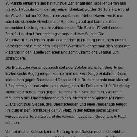
36 Punkte einfahren und hat nur zwei Zähler auf den Tabellenvierten aus
Frankfurt Rückstand. In der bisherigen Spielzeit wurden 30 Tore erzielt und
die Abwehr hat nur 23 Gegentore zugelassen. Neben Bayern weißt man
somit die sicherste Abwehr in der Bundesliga auf und kann mit den
erbrachten Leistungen sehr zufrieden sein. Die Streich-Elf zählt neben
Frankfurt zu den Überraschungsteams in dieser Saison. Die
Verantwortlichen leisten erstklassige Arbeit in Freiburg und ernten nun die
Lorbeeren dafür. Mit einem Sieg über Wolfsburg könnte man sich sogar auf
Platz vier in der Tabelle schieben und somit Champions League Luft
schnuppern.
Die Breisgauer warten dennoch seit zwei Spielen auf einen Sieg. In den
letzten sechs Begegnungen konnte man nur zwei Siege einfahren. Diese
feierte man gegen Bremen und Düsseldorf. In Bremen konnte man sich mit
3:2 durchsetzen und zuhause bezwang man die Fortuna mit 1:0. Die einzige
Niederlage musste man gegen Hoffenheim in Kauf nehmen. Weiterhin
resultieren drei Unentschieden aus den letzten sechs Spielen. Mit einer
Bilanz von zwei Siegen, drei Unentschieden und einer Niederlage belegt
Freiburg in der Formtabelle den 7. Platz. In den letzten sechs Spielen
wurden sechs Tore erzielt und die Abwehr musste fünf Gegentore in Kauf
nehmen.
Vor heimischer Kulisse konnte Freiburg in der Saison noch nicht wirklich