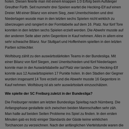
holen. Diesen feierte man mit einem knappen 1:0 Erfolg beim Aufsteiger
Greuther Fürth. Seit nunmehr drei Spielen wartet die Hecking-Elf auf einen
Dreier. Mit einer Bilanz von einem Sieg, zwei Unentschieden und drei
Niederlagen wusste man in den letzten sechs Spielen nicht wirklich zu
überzeugen und rangiert in der Formtabelle auf dem 16. Platz. Nur fünf Tore
konnten in den letzten sechs Spielen erzielt werden. Die Abwehr musste auf
der anderen Seite aber zehn Gegentore in Kauf nehmen. Alles in allem eine
sehr schwache Bilanz. Nur Stuttgart und Hoffenheim spielten in den letzten
Partien schlechter.
Wolfsburg zählt zu den auswärtsstärksten Teams in der Bundesliga. Mit
einer Bilanz von fünf Siegen, zwei Unentschieden und fünf Niederlagen
konnte man in der Auswärtstabelle auf Platz vier landen. Die Hecking-Elf
konnte aus 12 Auswärtsspielen 17 Punkte holen. In den Stadien der Gegner
wurden insgesamt 14 Tore erzielt und die Abwehr musste 16 Gegentore in
Kauf nehmen. Wolfsburg ist als sehr auswärtsstark einzuschätzen.
Wie spielte der SC Freiburg zuletzt in der Bundesliga?
Die Freiburger reisten am letzten Bundesliga Spieltag nach Nürnberg. Die
Anfangsphase gestaltete sich zwischen beiden Mannschaften sehr zäh.
Man hatte auf beiden Seiten Probleme ins Spiel zu finden. In den ersten
Minuten gab es trotz einiger Standards der Gäste keine wirklichen
Torchancen zu verzeichnen. Nach der anfänglichen Viertelstunde waren die