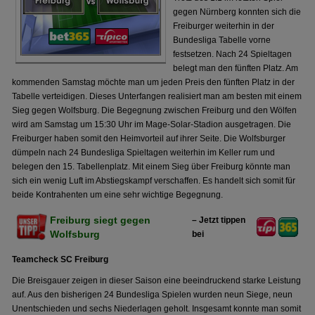
gegen Nürnberg konnten sich die
Freiburger weiterhin in der
Bundesliga Tabelle vorne
festsetzen. Nach 24 Spieltagen
belegt man den fünften Platz. Am
kommenden Samstag möchte man um jeden Preis den fünften Platz in der
Tabelle verteidigen. Dieses Unterfangen realisiert man am besten mit einem
Sieg gegen Wolfsburg. Die Begegnung zwischen Freiburg und den Wölfen
wird am Samstag um 15:30 Uhr im Mage-Solar-Stadion ausgetragen. Die
Freiburger haben somit den Heimvorteil auf ihrer Seite. Die Wolfsburger
dümpeln nach 24 Bundesliga Spieltagen weiterhin im Keller rum und
belegen den 15. Tabellenplatz. Mit einem Sieg über Freiburg könnte man
sich ein wenig Luft im Abstiegskampf verschaffen. Es handelt sich somit für
beide Kontrahenten um eine sehr wichtige Begegnung.
Freiburg siegt gegen
– Jetzt tippen
Wolfsburg
bei
Teamcheck SC Freiburg
Die Breisgauer zeigen in dieser Saison eine beeindruckend starke Leistung
auf. Aus den bisherigen 24 Bundesliga Spielen wurden neun Siege, neun
Unentschieden und sechs Niederlagen geholt. Insgesamt konnte man somit