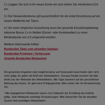
2.) Loggen Sie sich in Ihr neues Konto ein und zahlen Sie mindestens €10
ein.
3.) Der Neukundenbonus gilt ausschließlich für die erste Einzahlung auf ein
neues Wettkonto bei Tipico.
4.) Vor einer möglichen Auszahlung muss der gesamte Einzahlungsbetrag
inklusive Bonus 3 x in Wetten (Einzel- oder Kombiwetten) zu einer
Mindestquote von 2,0 umgesetzt werden.
Weitere interessante Artikel:
Bundesliga Tipps vom aktuellen Spieltag
Bundesliga Prognose / Vorhersage
Aktuelle Bundesliga Wettquoten
Die genannten Angebote sind möglicherweise auf Neukunden beschränkt oder nicht
mehr gültig. Es gelten die AGB des Wettanbieters. Genaue Details ersehen Sie bitte
direkt aus der Webseite des Wettanbieters. Alle Tipps basieren auf der persönlichen
Meinung des Autors. Es gibt keine Erfolgsgarantie. Bitte wetten Sie mit Verantwortung.
18+
* Alle angegebenen Wettquoten waren zum Zeitpunkt der Erstellung des Artikels
gültig. Jede Wettquote unterliegt Schwankungen. Bitte überprüfen Sie die aktuellen
Quoten beim jeweiligen Wettanbieter!