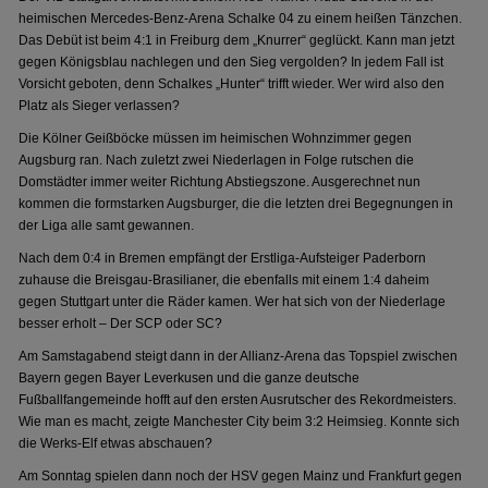
heimischen Mercedes-Benz-Arena Schalke 04 zu einem heißen Tänzchen.
Das Debüt ist beim 4:1 in Freiburg dem „Knurrer“ geglückt. Kann man jetzt
gegen Königsblau nachlegen und den Sieg vergolden? In jedem Fall ist
Vorsicht geboten, denn Schalkes „Hunter“ trifft wieder. Wer wird also den
Platz als Sieger verlassen?
Die Kölner Geißböcke müssen im heimischen Wohnzimmer gegen
Augsburg ran. Nach zuletzt zwei Niederlagen in Folge rutschen die
Domstädter immer weiter Richtung Abstiegszone. Ausgerechnet nun
kommen die formstarken Augsburger, die die letzten drei Begegnungen in
der Liga alle samt gewannen.
Nach dem 0:4 in Bremen empfängt der Erstliga-Aufsteiger Paderborn
zuhause die Breisgau-Brasilianer, die ebenfalls mit einem 1:4 daheim
gegen Stuttgart unter die Räder kamen. Wer hat sich von der Niederlage
besser erholt – Der SCP oder SC?
Am Samstagabend steigt dann in der Allianz-Arena das Topspiel zwischen
Bayern gegen Bayer Leverkusen und die ganze deutsche
Fußballfangemeinde hofft auf den ersten Ausrutscher des Rekordmeisters.
Wie man es macht, zeigte Manchester City beim 3:2 Heimsieg. Konnte sich
die Werks-Elf etwas abschauen?
Am Sonntag spielen dann noch der HSV gegen Mainz und Frankfurt gegen