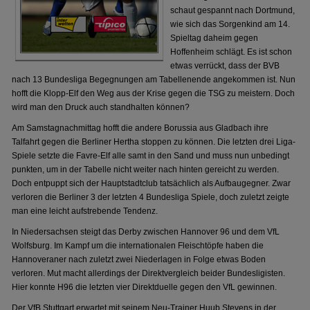
schaut gespannt nach Dortmund,
wie sich das Sorgenkind am 14.
Spieltag daheim gegen
Hoffenheim schlägt. Es ist schon
etwas verrückt, dass der BVB
nach 13 Bundesliga Begegnungen am Tabellenende angekommen ist. Nun
hofft die Klopp-Elf den Weg aus der Krise gegen die TSG zu meistern. Doch
wird man den Druck auch standhalten können?
Am Samstagnachmittag hofft die andere Borussia aus Gladbach ihre
Talfahrt gegen die Berliner Hertha stoppen zu können. Die letzten drei Liga-
Spiele setzte die Favre-Elf alle samt in den Sand und muss nun unbedingt
punkten, um in der Tabelle nicht weiter nach hinten gereicht zu werden.
Doch entpuppt sich der Hauptstadtclub tatsächlich als Aufbaugegner. Zwar
verloren die Berliner 3 der letzten 4 Bundesliga Spiele, doch zuletzt zeigte
man eine leicht aufstrebende Tendenz.
In Niedersachsen steigt das Derby zwischen Hannover 96 und dem VfL
Wolfsburg. Im Kampf um die internationalen Fleischtöpfe haben die
Hannoveraner nach zuletzt zwei Niederlagen in Folge etwas Boden
verloren. Mut macht allerdings der Direktvergleich beider Bundesligisten.
Hier konnte H96 die letzten vier Direktduelle gegen den VfL gewinnen.
Der VfB Stuttgart erwartet mit seinem Neu-Trainer Huub Stevens in der