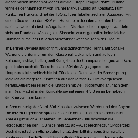
dieser Saison immer mal wieder auf die Europa League Plätze. Bislang
fehlte es der Mannschaft von Trainer Markus Gisdol an Konstanz. Fünf
Pünktchen Rückstand hat die TSG auf den Tabellensechsten Augsburg. Mit
einem Sieg gegen den HSV will Hoffenheim die internationalen Plätze
natürlich weiterhin fest im Auge halten. Die Nordlichter hingegen wandeln
stets am Rande des Abstiegs. In Sinsheim wartet garantiert keine leichte
Nummer. Zumal der HSV das auswärtsschwächste Team der Liga ist.
Im Berliner Olympiastadion trifft Samstagnachmittag Hertha auf Schalke.
Während die Berliner um den Klassenerhalt kämpfen und auf den
Befreiungsschlag hoffen, peilt Königsblau die Champions League an. Dazu
gesellt sich noch die Tatsache, dass S04 der Angstgegner des
Hauptstadtclubs schlechthin ist. Für die alte Dame von der Spree sprang
lediglich ein mageres Pünktchen aus den letzten 12 Direktvergleichen
heraus. Außerdem reisen die Knappen mit viel Rückenwind an, nach dem
man Real Madrid in der Königsklasse mit einem 4:3 Sieg im Bernabeu in
die Knie zwingen konnte.
In Bremen steigt der Nord-Süd-Klassiker zwischen Werder und den Bayern.
Die letzten Ergebnisse sprechen klar für den deutschen Rekordmeister.
Aber es gibt auch Ausnahmen. Im September 2008 schossen die
Norddeutschen den FCB mit einem 5:2 ab – Ausgerechnet zur Oktoberzeit!
Doch das ist schon etliche Jahre her. Zudem fällt Bremens Sturmwaffe di
Santo gegen den FCB aus! Unterhalb der Woche präsentierten sich die