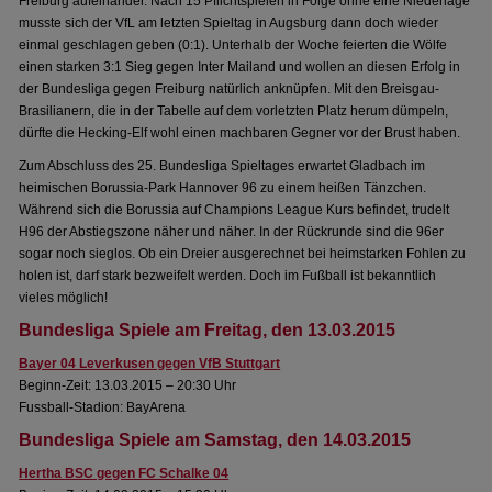
Freiburg aufeinander. Nach 15 Pflichtspielen in Folge ohne eine Niederlage
musste sich der VfL am letzten Spieltag in Augsburg dann doch wieder
einmal geschlagen geben (0:1). Unterhalb der Woche feierten die Wölfe
einen starken 3:1 Sieg gegen Inter Mailand und wollen an diesen Erfolg in
der Bundesliga gegen Freiburg natürlich anknüpfen. Mit den Breisgau-
Brasilianern, die in der Tabelle auf dem vorletzten Platz herum dümpeln,
dürfte die Hecking-Elf wohl einen machbaren Gegner vor der Brust haben.
Zum Abschluss des 25. Bundesliga Spieltages erwartet Gladbach im
heimischen Borussia-Park Hannover 96 zu einem heißen Tänzchen.
Während sich die Borussia auf Champions League Kurs befindet, trudelt
H96 der Abstiegszone näher und näher. In der Rückrunde sind die 96er
sogar noch sieglos. Ob ein Dreier ausgerechnet bei heimstarken Fohlen zu
holen ist, darf stark bezweifelt werden. Doch im Fußball ist bekanntlich
vieles möglich!
Bundesliga Spiele am Freitag, den 13.03.2015
Bayer 04 Leverkusen gegen VfB Stuttgart
Beginn-Zeit: 13.03.2015 – 20:30 Uhr
Fussball-Stadion: BayArena
Bundesliga Spiele am Samstag, den 14.03.2015
Hertha BSC gegen FC Schalke 04