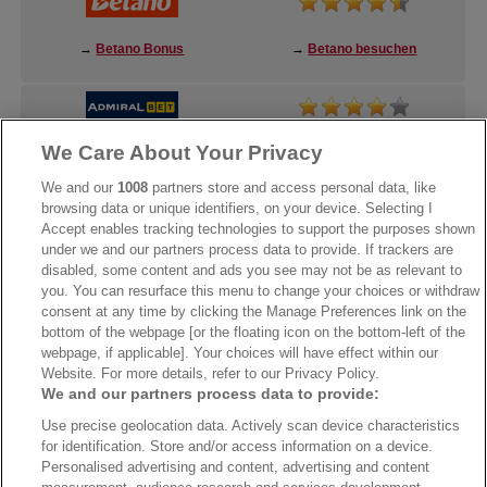
→
Betano Bonus
→
Betano besuchen
We Care About Your Privacy
→
AdmiralBet Bonus
→
AdmiralBet besuchen
We and our
1008
partners store and access personal data, like
browsing data or unique identifiers, on your device. Selecting I
Accept enables tracking technologies to support the purposes shown
under we and our partners process data to provide. If trackers are
→
Bwin Bonus
→
Bwin besuchen
disabled, some content and ads you see may not be as relevant to
you. You can resurface this menu to change your choices or withdraw
consent at any time by clicking the Manage Preferences link on the
bottom of the webpage [or the floating icon on the bottom-left of the
webpage, if applicable]. Your choices will have effect within our
Website. For more details, refer to our Privacy Policy.
We and our partners process data to provide:
Use precise geolocation data. Actively scan device characteristics
for identification. Store and/or access information on a device.
Personalised advertising and content, advertising and content