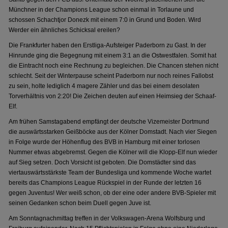
Münchner in der Champions League schon einmal in Torlaune und
schossen Schachtjor Donezk mit einem 7:0 in Grund und Boden. Wird
Werder ein ähnliches Schicksal ereilen?
Die Frankfurter haben den Erstliga-Aufsteiger Paderborn zu Gast. In der
Hinrunde ging die Begegnung mit einem 3:1 an die Ostwestfalen. Somit hat
die Eintracht noch eine Rechnung zu begleichen. Die Chancen stehen nicht
schlecht. Seit der Winterpause scheint Paderborn nur noch reines Fallobst
zu sein, holte lediglich 4 magere Zähler und das bei einem desolaten
Torverhältnis von 2:20! Die Zeichen deuten auf einen Heimsieg der Schaaf-
Elf.
Am frühen Samstagabend empfängt der deutsche Vizemeister Dortmund
die auswärtsstarken Geißböcke aus der Kölner Domstadt. Nach vier Siegen
in Folge wurde der Höhenflug des BVB in Hamburg mit einer torlosen
Nummer etwas abgebremst. Gegen die Kölner will die Klopp-Elf nun wieder
auf Sieg setzen. Doch Vorsicht ist geboten. Die Domstädter sind das
viertauswärtsstärkste Team der Bundesliga und kommende Woche wartet
bereits das Champions League Rückspiel in der Runde der letzten 16
gegen Juventus! Wer weiß schon, ob der eine oder andere BVB-Spieler mit
seinen Gedanken schon beim Duell gegen Juve ist.
Am Sonntagnachmittag treffen in der Volkswagen-Arena Wolfsburg und