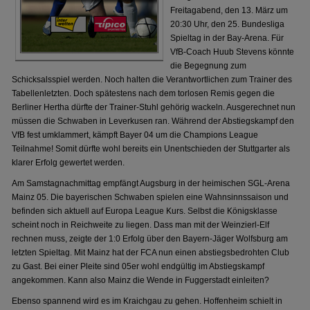
Freitagabend, den 13. März um
20:30 Uhr, den 25. Bundesliga
Spieltag in der Bay-Arena. Für
VfB-Coach Huub Stevens könnte
die Begegnung zum
Schicksalsspiel werden. Noch halten die Verantwortlichen zum Trainer des
Tabellenletzten. Doch spätestens nach dem torlosen Remis gegen die
Berliner Hertha dürfte der Trainer-Stuhl gehörig wackeln. Ausgerechnet nun
müssen die Schwaben in Leverkusen ran. Während der Abstiegskampf den
VfB fest umklammert, kämpft Bayer 04 um die Champions League
Teilnahme! Somit dürfte wohl bereits ein Unentschieden der Stuttgarter als
klarer Erfolg gewertet werden.
Am Samstagnachmittag empfängt Augsburg in der heimischen SGL-Arena
Mainz 05. Die bayerischen Schwaben spielen eine Wahnsinnssaison und
befinden sich aktuell auf Europa League Kurs. Selbst die Königsklasse
scheint noch in Reichweite zu liegen. Dass man mit der Weinzierl-Elf
rechnen muss, zeigte der 1:0 Erfolg über den Bayern-Jäger Wolfsburg am
letzten Spieltag. Mit Mainz hat der FCA nun einen abstiegsbedrohten Club
zu Gast. Bei einer Pleite sind 05er wohl endgültig im Abstiegskampf
angekommen. Kann also Mainz die Wende in Fuggerstadt einleiten?
Ebenso spannend wird es im Kraichgau zu gehen. Hoffenheim schielt in